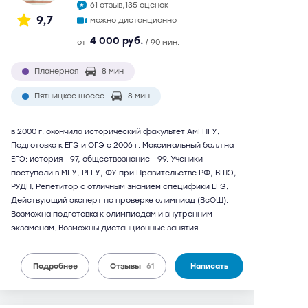
61 отзыв,
135 оценок
9,7
можно дистанционно
4 000 руб.
от
/ 90 мин.
Планерная
8 мин
Пятницкое шоссе
8 мин
в 2000 г. окончила исторический факультет АмГПГУ.
Подготовка к ЕГЭ и ОГЭ с 2006 г. Максимальный балл на
ЕГЭ: история - 97, обществознание - 99. Ученики
поступали в МГУ, РГГУ, ФУ при Правительстве РФ, ВШЭ,
РУДН. Репетитор с отличным знанием специфики ЕГЭ.
Действующий эксперт по проверке олимпиад (ВсОШ).
Возможна подготовка к олимпиадам и внутренним
экзаменам. Возможны дистанционные занятия
Подробнее
Отзывы
61
Написать