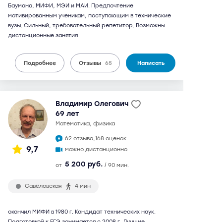
Баумана, МИФИ, МЭИ и МАИ. Предпочтение
мотивированным ученикам, поступающим в технические
вузы. Сильный, требовательный репетитор. Возможны
дистанционные занятия
Подробнее
Отзывы
65
Написать
Владимир Олегович
69 лет
математика, физика
62 отзыва,
168 оценок
9,7
можно дистанционно
5 200 руб.
от
/ 90 мин.
Савёловская
4 мин
окончил МИФИ в 1980 г. Кандидат технических наук.
Подготовкой к ЕГЭ занимается с 2008 г. Лучшие