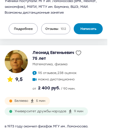
Ученики поступали: МГУ им. Ломоносова (ВМК, мехмат,
экономфак), МФТИ, МГТУ им. Баумана, ВШЭ, МАИ.
Возможны дистанционные занятия
Подробнее
Отзывы
102
Написать
Леонид Евгеньевич
75 лет
математика, физика
95 отзывов,
238 оценок
9,5
можно дистанционно
2 400 руб.
от
/ 90 мин.
Беляево
5 мин
Университет дружбы народов
9 мин
в 1973 году окончил физфак МГУ им. Ломоносова.