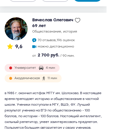
Вячеслав Олегович
69 лет
обществознание, история
70 отзывов,
196 оценок
9,6
можно дистанционно
2 700 руб.
от
/ 90 мин.
Университет
4 мин
Академическая
11 мин
в 1985 г. окончил истфак МГГУ им. Шолохова. В настоящее
время преподает историю и обществознание в частной
школе. Ученики поступали в МГУ, ВШЭ, ФУ. Лучший
результат ученика на ЕГЭ по обществознанию - 100
баллов, по истории - 100 баллов. Настоящий интеллигент,
сильный репетитор, умеет заинтересовать предметом.
Пользуется большим авторитетом у своих учеников.