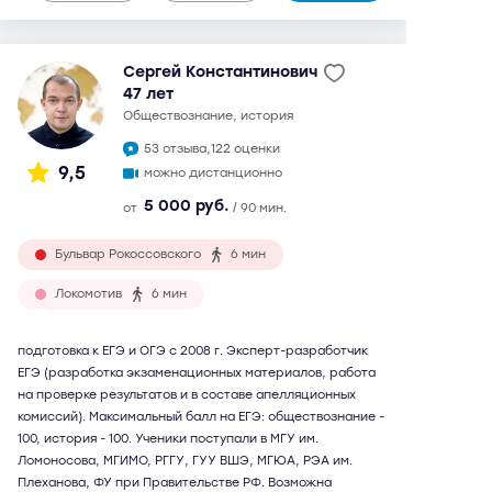
Сергей Константинович
47 лет
обществознание, история
53 отзыва,
122 оценки
9,5
можно дистанционно
5 000 руб.
от
/ 90 мин.
Бульвар Рокоссовского
6 мин
Локомотив
6 мин
подготовка к ЕГЭ и ОГЭ с 2008 г. Эксперт-разработчик
ЕГЭ (разработка экзаменационных материалов, работа
на проверке результатов и в составе апелляционных
комиссий). Максимальный балл на ЕГЭ: обществознание -
100, история - 100. Ученики поступали в МГУ им.
Ломоносова, МГИМО, РГГУ, ГУУ ВШЭ, МГЮА, РЭА им.
Плеханова, ФУ при Правительстве РФ. Возможна