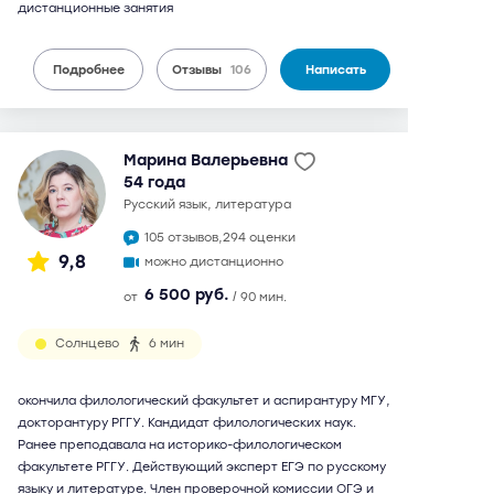
дистанционные занятия
Подробнее
Отзывы
106
Написать
Марина Валерьевна
54 года
русский язык, литература
105 отзывов,
294 оценки
9,8
можно дистанционно
6 500 руб.
от
/ 90 мин.
Солнцево
6 мин
окончила филологический факультет и аспирантуру МГУ,
докторантуру РГГУ. Кандидат филологических наук.
Ранее преподавала на историко-филологическом
факультете РГГУ. Действующий эксперт ЕГЭ по русскому
языку и литературе. Член проверочной комиссии ОГЭ и