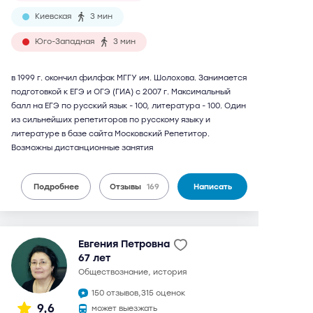
Киевская
3 мин
Юго-Западная
3 мин
в 1999 г. окончил филфак МГГУ им. Шолохова. Занимается
подготовкой к ЕГЭ и ОГЭ (ГИА) с 2007 г. Максимальный
балл на ЕГЭ по русский язык - 100, литература - 100. Один
из сильнейших репетиторов по русскому языку и
литературе в базе сайта Московский Репетитор.
Возможны дистанционные занятия
Подробнее
Отзывы
169
Написать
Евгения Петровна
67 лет
обществознание, история
150 отзывов,
315 оценок
9,6
может выезжать