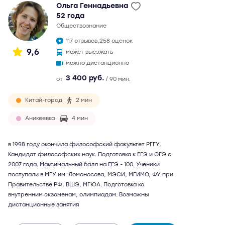
Ольга Геннадьевна
52 года
обществознание
117 отзывов,
258 оценок
9,6
может выезжать
можно дистанционно
3 400 руб.
от
/ 90 мин.
Китай-город
2 мин
Аникеевка
4 мин
в 1998 году окончила философский факультет РГГУ.
Кандидат философских наук. Подготовка к ЕГЭ и ОГЭ с
2007 года. Максимальный балл на ЕГЭ - 100. Ученики
поступали в МГУ им. Ломоносова, МЭСИ, МГИМО, ФУ при
Правительстве РФ, ВШЭ, МГЮА. Подготовка ко
внутренним экзаменам, олимпиадам. Возможны
дистанционные занятия