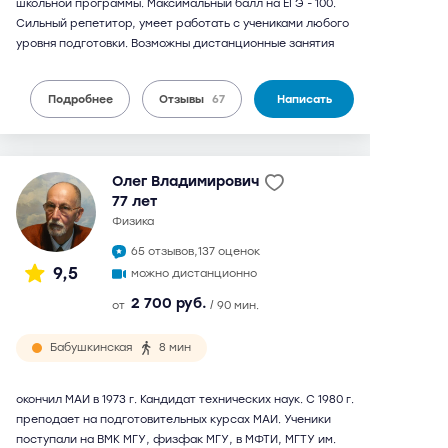
школьной программы. Максимальный балл на ЕГЭ - 100.
Сильный репетитор, умеет работать с учениками любого
уровня подготовки. Возможны дистанционные занятия
Подробнее
Отзывы
67
Написать
Олег Владимирович
77 лет
физика
65 отзывов,
137 оценок
9,5
можно дистанционно
2 700 руб.
от
/ 90 мин.
Бабушкинская
8 мин
окончил МАИ в 1973 г. Кандидат технических наук. С 1980 г.
преподает на подготовительных курсах МАИ. Ученики
поступали на ВМК МГУ, физфак МГУ, в МФТИ, МГТУ им.