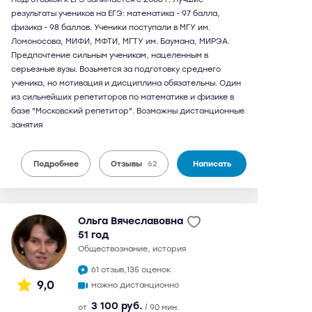
результаты учеников на ЕГЭ: математика - 97 балла,
физика - 98 баллов. Ученики поступали в МГУ им.
Ломоносова, МИФИ, МФТИ, МГТУ им. Баумана, МИРЭА.
Предпочтение сильным ученикам, нацеленным в
серьезные вузы. Возьмется за подготовку среднего
ученика, но мотивация и дисциплина обязательны. Один
из сильнейших репетиторов по математике и физике в
базе "Московский репетитор". Возможны дистанционные
занятия
Подробнее
Отзывы
62
Написать
Ольга Вячеславовна
51 год
обществознание, история
61 отзыв,
135 оценок
9,0
можно дистанционно
3 100 руб.
от
/ 90 мин.