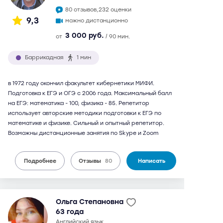
80 отзывов,
232 оценки
9,3
можно дистанционно
3 000 руб.
от
/ 90 мин.
Баррикадная
1 мин
в 1972 году окончил факультет кибернетики МИФИ.
Подготовка к ЕГЭ и ОГЭ с 2006 года. Максимальный балл
на ЕГЭ: математика - 100, физика - 85. Репетитор
использует авторские методики подготовки к ЕГЭ по
математике и физике. Сильный и опытный репетитор.
Возможны дистанционные занятия по Skype и Zoom
Подробнее
Отзывы
80
Написать
Ольга Степановна
63 года
английский язык