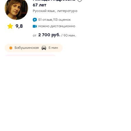
67 лет
русский язык, литература
51 отзыв,
113 оценок
9,8
можно дистанционно
2 700 руб.
от
/ 90 мин.
Бабушкинская
5 мин
Ростокино
9 мин
окончила филологический факультет МГУ в 1982 г.
Непрерывный педагогический стаж более 30 лет.
Подготовка к ЕГЭ с 2007 г. Максимальный балл на ЕГЭ - 99.
Обязательная и ответственная, ведет подготовку по
годами выработанной методике. Возможны
дистанционные занятия
Подробнее
Отзывы
51
Написать