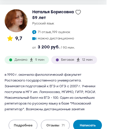
Наталья Борисовна
59 лет
русский язык
71 отзыв,
199 оценок
9,7
можно дистанционно
3 200 руб.
от
/ 90 мин.
Динамо
9 мин
Беговая
12 мин
в 1990 г. окончила филологический факультет
Ростовского государственного университета.
Занимается подготовкой к ЕГЭ и ОГЭ с 2007 г. Ученики
поступали в МГУ им. Ломоносова, МГИМО, ГИТР, МЭСИ.
Максимальный балл на ЕГЭ - 100. Один из сильнейших
репетиторов по русскому языку в базе "Московский
репетитор". Возможны дистанционные занятия
Подробнее
Отзывы
71
Написать