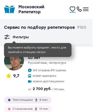
Московский
Репетитор
Сервис по подбору репетиторов
9160
Фильтры
Вы можете выбрать предмет, место для
занятий и станцию метро
Иван Игоревич
50 лет
русский язык, литература
169 отзывов,
491 оценка
9,7
может выезжать
можно дистанционно
2 700 руб.
от
/ 90 мин.
Текстильщики
8 мин
Стахановская
14 мин