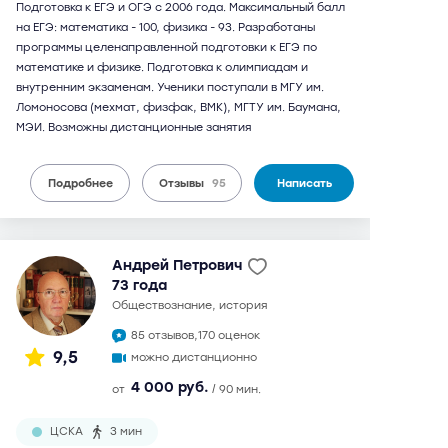
Подготовка к ЕГЭ и ОГЭ с 2006 года. Максимальный балл
на ЕГЭ: математика - 100, физика - 93. Разработаны
программы целенаправленной подготовки к ЕГЭ по
математике и физике. Подготовка к олимпиадам и
внутренним экзаменам. Ученики поступали в МГУ им.
Ломоносова (мехмат, физфак, ВМК), МГТУ им. Баумана,
МЭИ. Возможны дистанционные занятия
Подробнее
Отзывы
95
Написать
Андрей Петрович
73 года
обществознание, история
85 отзывов,
170 оценок
9,5
можно дистанционно
4 000 руб.
от
/ 90 мин.
ЦСКА
3 мин