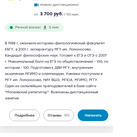
можно дистанционно
3 700 руб.
от
/ 90 мин.
Речной вокзал
5 мин
В 1988 г. окончила историко-филологический факультет
КБГУ, в 2001 г. аспирантуру МГУ им. Ломоносова.
Кандидат философских наук. Готовит к ЕГЭ и ОГЭ с 2007
г. Максимальный балл на ЕГЭ по обществознанию - 100, по
истории - 100. Подготовка к ДВИ МГУ, внутренним
экзаменам МГИМО и олимпиадам. Ученики поступали в
МГУ им. Ломоносова, НИУ ВШЭ, МГЮА, МГИМО, РГГУ.
Один из сильнейших преподавателей в базе сайта
"Московский репетитор". Возможны дистанционные
занятия
Подробнее
Отзывы
150
Написать