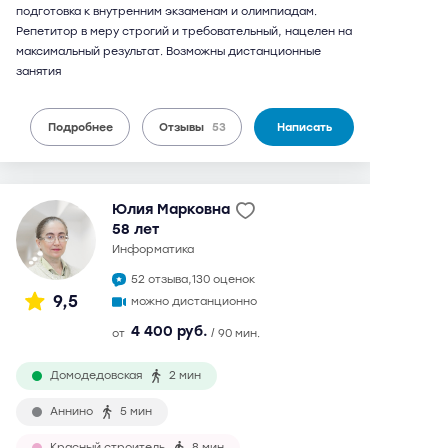
подготовка к внутренним экзаменам и олимпиадам.
Репетитор в меру строгий и требовательный, нацелен на
максимальный результат. Возможны дистанционные
занятия
Подробнее
Отзывы
53
Написать
Юлия Марковна
58 лет
информатика
52 отзыва,
130 оценок
9,5
можно дистанционно
4 400 руб.
от
/ 90 мин.
Домодедовская
2 мин
Аннино
5 мин
Красный строитель
8 мин