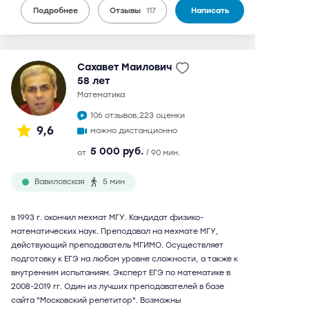
Подробнее
Отзывы
117
Написать
Сахавет Маилович
58 лет
математика
106 отзывов,
223 оценки
9,6
можно дистанционно
5 000 руб.
от
/ 90 мин.
Вавиловская
5 мин
в 1993 г. окончил мехмат МГУ. Кандидат физико-
математических наук. Преподавал на мехмате МГУ,
действующий преподаватель МГИМО. Осуществляет
подготовку к ЕГЭ на любом уровне сложности, а также к
внутренним испытаниям. Эксперт ЕГЭ по математике в
2008-2019 гг. Один из лучших преподавателей в базе
сайта "Московский репетитор". Возможны