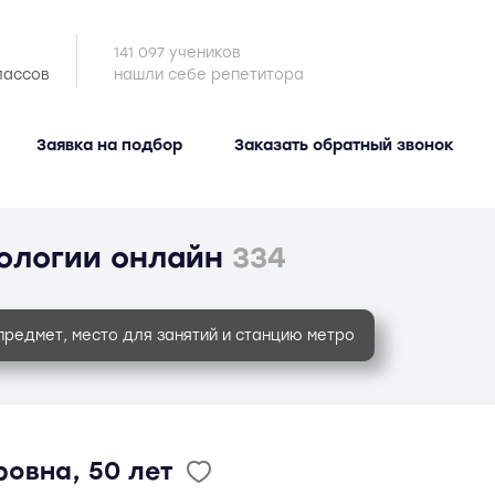
141 097 учеников
лассов
нашли себе репетитора
Заявка на подбор
Заказать обратный звонок
ологии онлайн
334
предмет, место для занятий и станцию метро
овна, 50 лет