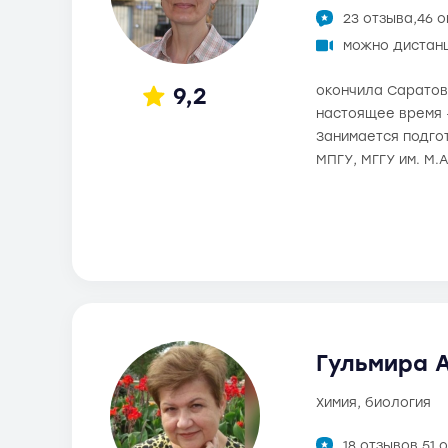
23 отзыва,
46 
можно дистан
9,2
окончила Саратовс
настоящее время -
Занимается подгот
МПГУ, МГГУ им. М.
Гульмира 
химия, биология
18 отзывов,
51 