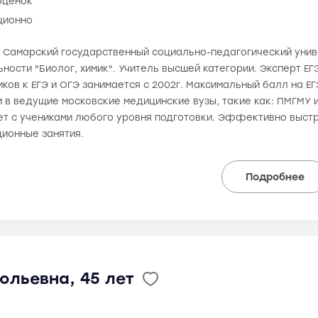
оценок
ционно
ла Самарский государственный социально-педагогический унив
ьности "Биолог, химик". Учитель высшей категории. Эксперт ЕГЭ
ков к ЕГЭ и ОГЭ занимается с 2002г. Максимальный балл на ЕГЭ 
 в ведущие московские медицинские вузы, такие как: ПМГМУ 
ет с учениками любого уровня подготовки. Эффективно выст
ионные занятия.
Подробнее
ольевна, 45 лет