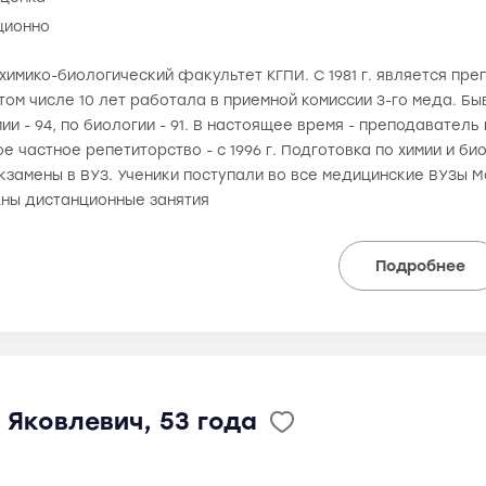
ционно
а химико-биологический факультет КГПИ. С 1981 г. является пр
том числе 10 лет работала в приемной комиссии 3-го меда. Б
мии - 94, по биологии - 91. В настоящее время - преподаватель
частное репетиторство - c 1996 г. Подготовка по химии и био
кзамены в ВУЗ. Ученики поступали во все медицинские ВУЗы М
жны дистанционные занятия
Подробнее
Яковлевич, 53 года