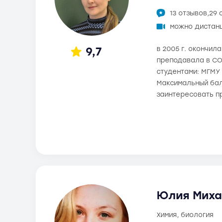
13 отзывов,
29 
можно дистан
9,7
в 2005 г. окончил
преподавала в СО
студентами: МГМУ 
Максимальный балл
заинтересовать п
Юлия Миха
химия, биология