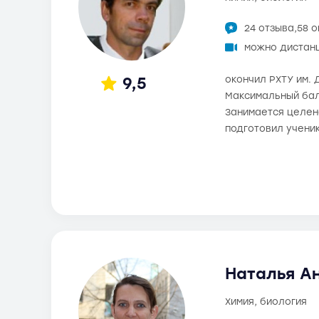
24 отзыва,
58 
можно дистан
9,5
окончил РХТУ им. Д
Максимальный балл
Занимается целена
подготовил учени
Наталья Ан
химия, биология