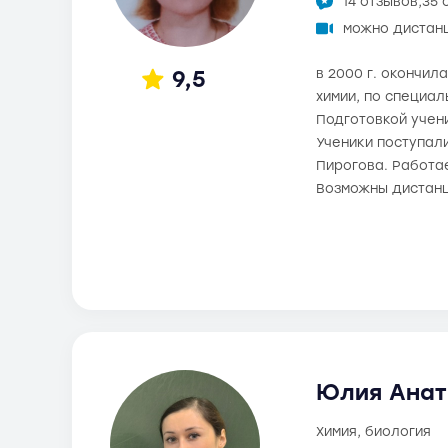
14 отзывов,
35 
можно дистан
9,5
в 2000 г. окончи
химии, по специал
Подготовкой учени
Ученики поступали
Пирогова. Работа
Возможны дистанц
Юлия Анат
химия, биология