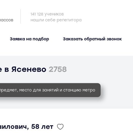
141 128 учеников
лассов
нашли себе репетитора
Заявка на подбор
Заказать обратный звонок
 в Ясенево
2758
предмет, место для занятий и станцию метро
илович, 58 лет