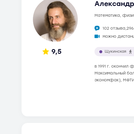
Александр
математика, физи
102 отзыва,
296
можно дистан
9,5
Щукинская
в 1991 г. окончил
Максимальный балл
экономфак), МФТИ