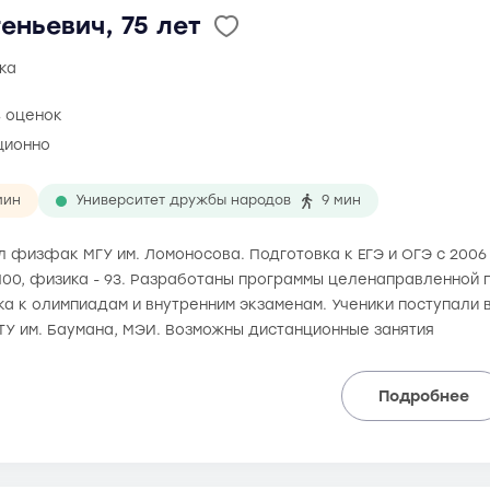
еньевич, 75 лет
ка
8 оценок
ционно
мин
Университет дружбы народов
9 мин
ил физфак МГУ им. Ломоносова. Подготовка к ЕГЭ и ОГЭ с 200
 100, физика - 93. Разработаны программы целенаправленной п
а к олимпиадам и внутренним экзаменам. Ученики поступали в
ТУ им. Баумана, МЭИ. Возможны дистанционные занятия
Подробнее