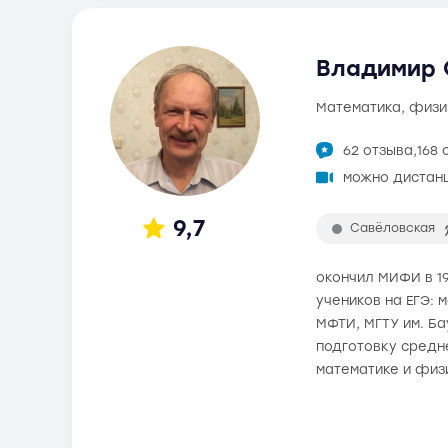
Владимир О
математика, физи
62 отзыва,
168 
можно дистан
9,7
Савёловская
окончил МИФИ в 19
учеников на ЕГЭ: 
МФТИ, МГТУ им. Б
подготовку средне
математике и физ