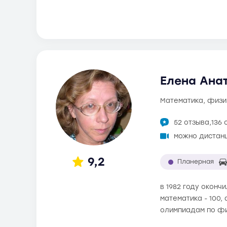
Елена Анат
математика, физи
52 отзыва,
136 
можно дистан
9,2
Планерная
в 1982 году оконч
математика - 100,
олимпиадам по фи