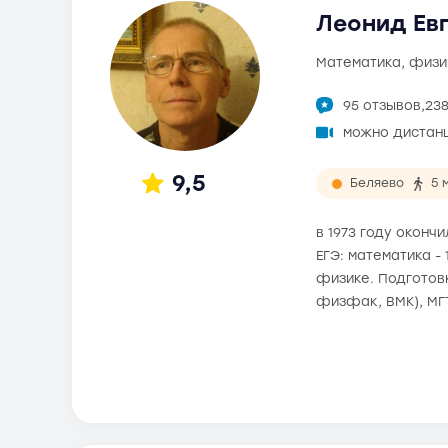
Леонид Евг
математика, физи
95 отзывов,
23
можно дистан
9,5
Беляево
5 
в 1973 году оконч
ЕГЭ: математика -
физике. Подготовк
физфак, ВМК), МГ