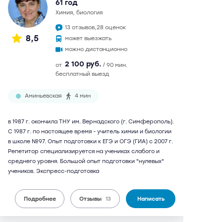
61 год
химия, биология
13 отзывов,
28 оценок
8,5
может выезжать
можно дистанционно
2 100 руб.
от
/ 90 мин.
бесплатный выезд
Аминьевская
4 мин
в 1987 г. окончила ТНУ им. Вернадского (г. Симферополь).
С 1987 г. по настоящее время - учитель химии и биологии
в школе №97. Опыт подготовки к ЕГЭ и ОГЭ (ГИА) с 2007 г.
Репетитор специализируется на учениках слабого и
среднего уровня. Большой опыт подготовки "нулевых"
учеников. Экспресс-подготовка
Подробнее
Отзывы
13
Написать