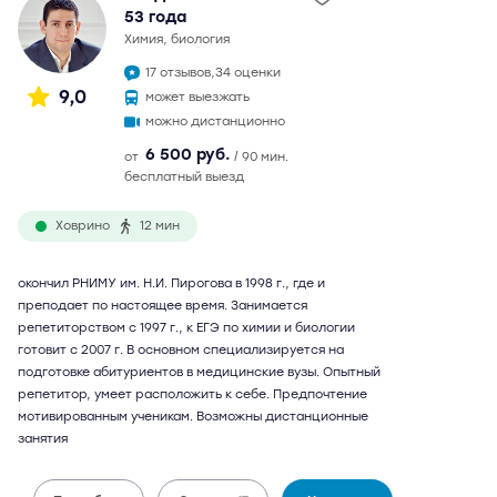
53 года
химия, биология
17 отзывов,
34 оценки
9,0
может выезжать
можно дистанционно
6 500 руб.
от
/ 90 мин.
бесплатный выезд
Ховрино
12 мин
окончил РНИМУ им. Н.И. Пирогова в 1998 г., где и
преподает по настоящее время. Занимается
репетиторством с 1997 г., к ЕГЭ по химии и биологии
готовит с 2007 г. В основном специализируется на
подготовке абитуриентов в медицинские вузы. Опытный
репетитор, умеет расположить к себе. Предпочтение
мотивированным ученикам. Возможны дистанционные
занятия