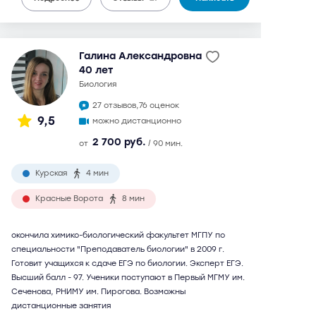
Галина Александровна
40 лет
биология
27 отзывов,
76 оценок
9,5
можно дистанционно
2 700 руб.
от
/ 90 мин.
Курская
4 мин
Красные Ворота
8 мин
окончила химико-биологический факультет МГПУ по
специальности "Преподаватель биологии" в 2009 г.
Готовит учащихся к сдаче ЕГЭ по биологии. Эксперт ЕГЭ.
Высший балл - 97. Ученики поступают в Первый МГМУ им.
Сеченова, РНИМУ им. Пирогова. Возможны
дистанционные занятия