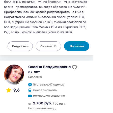
балл на ЕГЭ по химии - 94, по биологии - 91. В настоящее
время - преподаватель в центре образования "Олимп".
Профессиональное частное репетиторство - c 1996 г.
Подготовка по химии и биологии на любом уровне: ЕГЭ,
ОГЭ, внутренние экзамены в ВУЗ. Ученики поступали во
все медицинские ВУЗы Москвы: МВА им. Скрябина, МГУ,
РУДН и др. Возможны дистанционные занятия
Подробнее
Отзывы
18
Написать
Оксана Владимировна
57 лет
биология
18 отзывов,
47 оценок
9,6
может выезжать
можно дистанционно
2 700 руб.
от
/ 90 мин.
бесплатный выезд