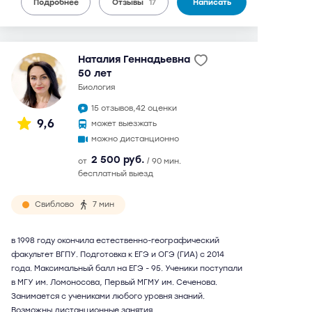
Подробнее
Отзывы
17
Написать
Наталия Геннадьевна
50 лет
биология
15 отзывов,
42 оценки
9,6
может выезжать
можно дистанционно
2 500 руб.
от
/ 90 мин.
бесплатный выезд
Свиблово
7 мин
в 1998 году окончила естественно-географический
факультет ВГПУ. Подготовка к ЕГЭ и ОГЭ (ГИА) с 2014
года. Максимальный балл на ЕГЭ - 95. Ученики поступали
в МГУ им. Ломоносова, Первый МГМУ им. Сеченова.
Занимается с учениками любого уровня знаний.
Возможны дистанционные занятия