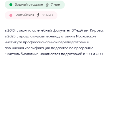
Водный стадион
7 мин
Балтийская
13 мин
в 2013 г. окончила лечебный факультет ВМедА им. Кирова,
в 2023г. прошла курсы переподготовки в Московском
институте профессиональной переподготовки и
повышения квалификации педагогов по программе
"Учитель биологии". Занимается подготовкой к ЕГЭ и ОГЭ
(ГИА) с 2013 г. Ученики поступали в ПМГМУ им. Сеченова,
РУДН, ВМедА им. Кирова, МГУ им. Ломоносова, МПГУ.
Максимальный балл ученика на ЕГЭ по биологии - 96, по
химии - 94. Возможны дистанционные занятия.
Подробнее
Отзывы
13
Написать
Елена Валериевна
57 лет
биология