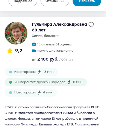
Подробнее
Отзывы
23
Написать
Гульмира Александровна
68 лет
химия, биология
18 отзывов,
51 оценка
9,2
можно дистанционно
2 100 руб.
от
/ 90 мин.
Новаторская
13 мин
Университет дружбы народов
11 мин
Новаторская
4 мин
в 1980 г. окончила химико-биологический факультет КГПИ.
С 1981 г. является преподавателем химии и биологии в
школах Москвы, в том числе 10 лет работала в приемной
комиссии 3-го меда. Бывший эксперт ЕГЭ. Максимальный