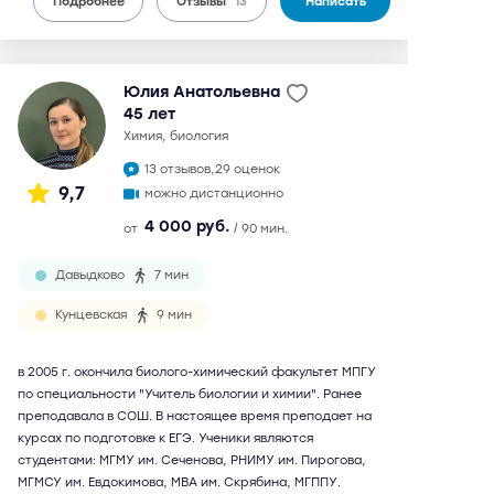
Подробнее
Отзывы
13
Написать
Юлия Анатольевна
45 лет
химия, биология
13 отзывов,
29 оценок
9,7
можно дистанционно
4 000 руб.
от
/ 90 мин.
Давыдково
7 мин
Кунцевская
9 мин
в 2005 г. окончила биолого-химический факультет МПГУ
по специальности "Учитель биологии и химии". Ранее
преподавала в СОШ. В настоящее время преподает на
курсах по подготовке к ЕГЭ. Ученики являются
студентами: МГМУ им. Сеченова, РНИМУ им. Пирогова,
МГМСУ им. Евдокимова, МВА им. Скрябина, МГППУ.