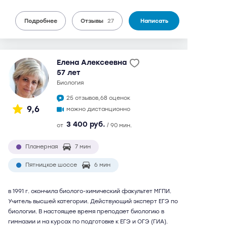
Подробнее
Отзывы
27
Написать
Елена Алексеевна
57 лет
биология
25 отзывов,
68 оценок
9,6
можно дистанционно
3 400 руб.
от
/ 90 мин.
Планерная
7 мин
Пятницкое шоссе
6 мин
в 1991 г. окончила биолого-химический факультет МГПИ.
Учитель высшей категории. Действующий эксперт ЕГЭ по
биологии. В настоящее время преподает биологию в
гимназии и на курсах по подготовке к ЕГЭ и ОГЭ (ГИА).