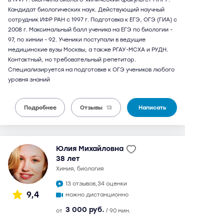
Кандидат биологических наук. Действующий научный
сотрудник ИФР РАН с 1997 г. Подготовка к ЕГЭ, ОГЭ (ГИА) с
2008 г. Максимальный балл ученика на ЕГЭ по биологии -
97, по химии - 92. Ученики поступали в ведущие
медицинские вузы Москвы, а также РГАУ-МСХА и РУДН.
Контактный, но требовательный репетитор.
Специализируется на подготовке к ОГЭ учеников любого
уровня знаний
Подробнее
Отзывы
13
Написать
Юлия Михайловна
38 лет
химия, биология
13 отзывов,
34 оценки
9,4
можно дистанционно
3 000 руб.
от
/ 90 мин.