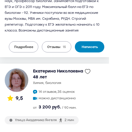
наук, профессор биологии. Занимается подготовкой к
ЕГЭ и ОГЭ с 2011 году. Максимальный балл на ЕГЭ по
биологии - 92. Ученики поступали во все медицинские
вузы Москвы, МВА им. Скрябина, РУДН. Строгий
репетитор. Подготовку к ЕГЭ желательно начинать с 10
класса. Возможны дистанционные занятия
Подробнее
Отзывы
15
Написать
Екатерина Николаевна
48 лет
химия, биология
14 отзывов,
35 оценок
9,5
можно дистанционно
3 200 руб.
от
/ 90 мин.
Улица Академика Янгеля
2 мин