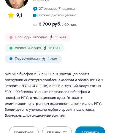
27 отзывов,
71 оценка
9,1
можно дистанционно
3 700 руб.
от
/ 90 мин.
Площадь Гагарина
13 мин
Академическая
12 мин
Первомайская
4 мин
окончил биофак МГУ в 2001 г. В настоящее время -
сотрудник Института проблем экологии и эволюции РАН.
Готовит к ЕГЭ и ОГЭ (ГИА) с 2008 г. Лучший результат на
ЕГЭ - 100 баллов. Ученики поступали на биофак и
психфак МГУ, в медицинские вузы. Готовит к
олимпиадам, внутренним экзаменам, в том числе в МГУ.
Занимается с учениками любого уровня подготовки.
Возможны дистанционные занятия
Подробнее
Отзывы
27
Написать