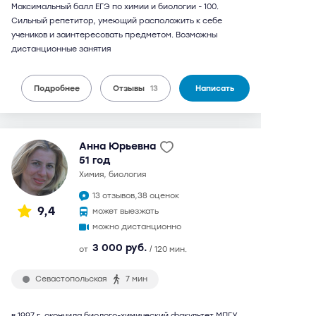
Максимальный балл ЕГЭ по химии и биологии - 100.
Сильный репетитор, умеющий расположить к себе
учеников и заинтересовать предметом. Возможны
дистанционные занятия
Подробнее
Отзывы
13
Написать
Анна Юрьевна
51 год
химия, биология
13 отзывов,
38 оценок
9,4
может выезжать
можно дистанционно
3 000 руб.
от
/ 120 мин.
Севастопольская
7 мин
в 1997 г. окончила биолого-химический факультет МПГУ.