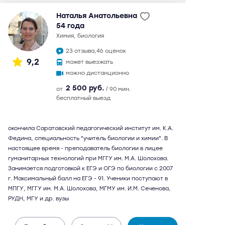
Наталья Анатольевна
54 года
химия, биология
23 отзыва,
46 оценок
9,2
может выезжать
можно дистанционно
2 500 руб.
от
/ 90 мин.
бесплатный выезд
окончила Саратовский педагогический институт им. К.А.
Федина, специальность "учитель биологии и химии". В
настоящее время - преподаватель биологии в лицее
гуманитарных технологий при МГГУ им. М.А. Шолохова.
Занимается подготовкой к ЕГЭ и ОГЭ по биологии с 2007
г. Максимальный балл на ЕГЭ - 91. Ученики поступают в
МПГУ, МГГУ им. М.А. Шолохова, МГМУ им. И.М. Сеченова,
РУДН, МГУ и др. вузы