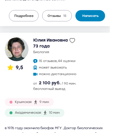
Подробнее
Отзывы
15
Написать
Юлия Ивановна
73 года
биология
15 отзывов,
44 оценки
9,5
может выезжать
можно дистанционно
2 100 руб.
от
/ 90 мин.
бесплатный выезд
Крымская
9 мин
Академическая
10 мин
в 1976 году окончила биофак МГУ. Доктор биологических