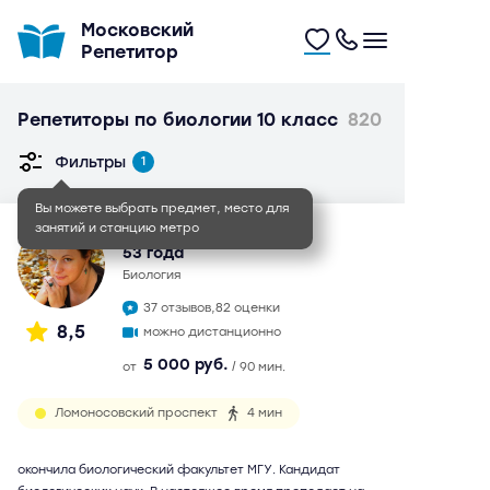
Московский
Репетитор
Репетиторы по биологии 10 класс
820
Фильтры
1
Вы можете выбрать предмет, место для
занятий и станцию метро
Елена Алексеевна
53 года
биология
37 отзывов,
82 оценки
8,5
можно дистанционно
5 000 руб.
от
/ 90 мин.
Ломоносовский проспект
4 мин
окончила биологический факультет МГУ. Кандидат