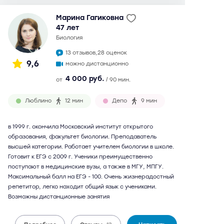
Марина Гагиковна
47 лет
биология
13 отзывов,
28 оценок
9,6
можно дистанционно
4 000 руб.
от
/ 90 мин.
Люблино
12 мин
Депо
9 мин
в 1999 г. окончила Московский институт открытого
образования, факультет биологии. Преподаватель
высшей категории. Работает учителем биологии в школе.
Готовит к ЕГЭ с 2009 г. Ученики преимущественно
поступают в медицинские вузы, а также в МГУ, МПГУ.
Максимальный балл на ЕГЭ - 100. Очень жизнерадостный
репетитор, легко находит общий язык с учениками.
Возможны дистанционные занятия