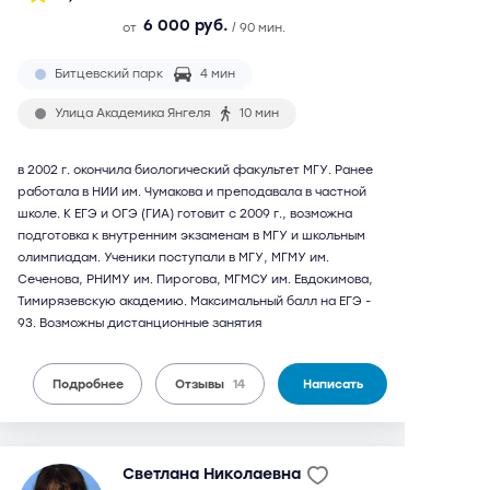
6 000 руб.
от
/ 90 мин.
Битцевский парк
4 мин
Улица Академика Янгеля
10 мин
в 2002 г. окончила биологический факультет МГУ. Ранее
работала в НИИ им. Чумакова и преподавала в частной
школе. К ЕГЭ и ОГЭ (ГИА) готовит с 2009 г., возможна
подготовка к внутренним экзаменам в МГУ и школьным
олимпиадам. Ученики поступали в МГУ, МГМУ им.
Сеченова, РНИМУ им. Пирогова, МГМСУ им. Евдокимова,
Тимирязевскую академию. Максимальный балл на ЕГЭ -
93. Возможны дистанционные занятия
Подробнее
Отзывы
14
Написать
Светлана Николаевна