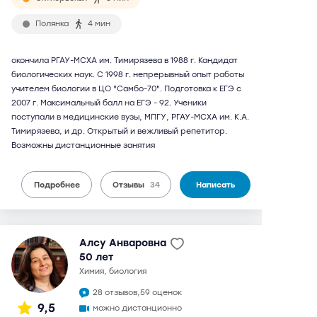
Полянка
4 мин
окончила РГАУ-МСХА им. Тимирязева в 1988 г. Кандидат
биологических наук. С 1998 г. непрерывный опыт работы
учителем биологии в ЦО "Самбо-70". Подготовка к ЕГЭ с
2007 г. Максимальный балл на ЕГЭ - 92. Ученики
поступали в медицинские вузы, МПГУ, РГАУ-МСХА им. К.А.
Тимирязева, и др. Открытый и вежливый репетитор.
Возможны дистанционные занятия
Подробнее
Отзывы
34
Написать
Алсу Анваровна
50 лет
химия, биология
28 отзывов,
59 оценок
9,5
можно дистанционно