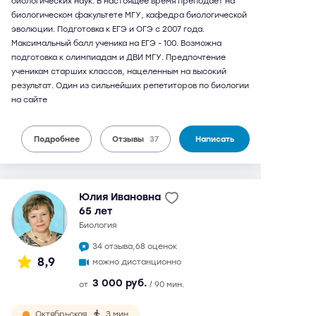
биологических наук. В настоящее время преподает на
биологическом факультете МГУ, кафедра биологической
эволюции. Подготовка к ЕГЭ и ОГЭ с 2007 года.
Максимальный балл ученика на ЕГЭ - 100. Возможна
подготовка к олимпиадам и ДВИ МГУ. Предпочтение
ученикам старших классов, нацеленным на высокий
результат. Один из сильнейших репетиторов по биологии
на сайте
Подробнее
Отзывы
37
Написать
Юлия Ивановна
65 лет
биология
34 отзыва,
68 оценок
8,9
можно дистанционно
3 000 руб.
от
/ 90 мин.
Октябрьская
3 мин