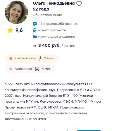
Ольга Геннадьевна
52 года
обществознание
117 отзывов,
258 оценок
9,6
может выезжать
можно дистанционно
3 400 руб.
от
/ 90 мин.
Китай-город
2 мин
Аникеевка
4 мин
в 1998 году окончила философский факультет РГГУ.
Кандидат философских наук. Подготовка к ЕГЭ и ОГЭ с
2007 года. Максимальный балл на ЕГЭ - 100. Ученики
поступали в МГУ им. Ломоносова, МЭСИ, МГИМО, ФУ при
Правительстве РФ, ВШЭ, МГЮА. Подготовка ко
внутренним экзаменам, олимпиадам. Возможны
дистанционные занятия