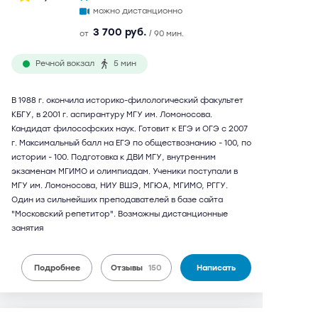
можно дистанционно
3 700 руб.
от
/ 90 мин.
Речной вокзал
5 мин
В 1988 г. окончила историко-филологический факультет
КБГУ, в 2001 г. аспирантуру МГУ им. Ломоносова.
Кандидат философских наук. Готовит к ЕГЭ и ОГЭ с 2007
г. Максимальный балл на ЕГЭ по обществознанию - 100, по
истории - 100. Подготовка к ДВИ МГУ, внутренним
экзаменам МГИМО и олимпиадам. Ученики поступали в
МГУ им. Ломоносова, НИУ ВШЭ, МГЮА, МГИМО, РГГУ.
Один из сильнейших преподавателей в базе сайта
"Московский репетитор". Возможны дистанционные
занятия
Подробнее
Отзывы
150
Написать