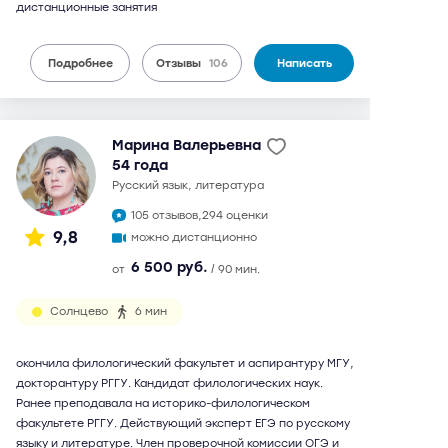
дистанционные занятия
Подробнее
Отзывы
106
Написать
Марина Валерьевна
54 года
русский язык, литература
105 отзывов,
294 оценки
9,8
можно дистанционно
6 500 руб.
от
/ 90 мин.
Солнцево
6 мин
окончила филологический факультет и аспирантуру МГУ,
докторантуру РГГУ. Кандидат филологических наук.
Ранее преподавала на историко-филологическом
факультете РГГУ. Действующий эксперт ЕГЭ по русскому
языку и литературе. Член проверочной комиссии ОГЭ и