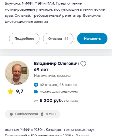
Баумана, МИФИ, МЭИ и МАИ. Предпочтение
мотивированным ученикам, поступающим в технические
вузы. Сильный, требовательный репетитор. Возможны
дистанционные занятия
Подробнее
Отзывы
65
Написать
Владимир Олегович
69 лет
математика, физика
62 отзыва,
168 оценок
9,7
можно дистанционно
5 200 руб.
от
/ 90 мин.
Савёловская
4 мин
окончил МИФИ в 1980 г. Кандидат технических наук.
Подготовкой к ЕГЭ занимается с 2008 г. Лучшие