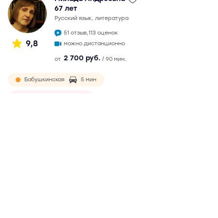
67 лет
русский язык, литература
51 отзыв,
113 оценок
9,8
можно дистанционно
2 700 руб.
от
/ 90 мин.
Бабушкинская
5 мин
Ростокино
9 мин
окончила филологический факультет МГУ в 1982 г.
Непрерывный педагогический стаж более 30 лет.
Подготовка к ЕГЭ с 2007 г. Максимальный балл на ЕГЭ - 99.
Обязательная и ответственная, ведет подготовку по
годами выработанной методике. Возможны
дистанционные занятия
Подробнее
Отзывы
51
Написать