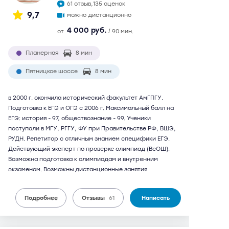
61 отзыв,
135 оценок
9,7
можно дистанционно
4 000 руб.
от
/ 90 мин.
Планерная
8 мин
Пятницкое шоссе
8 мин
в 2000 г. окончила исторический факультет АмГПГУ.
Подготовка к ЕГЭ и ОГЭ с 2006 г. Максимальный балл на
ЕГЭ: история - 97, обществознание - 99. Ученики
поступали в МГУ, РГГУ, ФУ при Правительстве РФ, ВШЭ,
РУДН. Репетитор с отличным знанием специфики ЕГЭ.
Действующий эксперт по проверке олимпиад (ВсОШ).
Возможна подготовка к олимпиадам и внутренним
экзаменам. Возможны дистанционные занятия
Подробнее
Отзывы
61
Написать