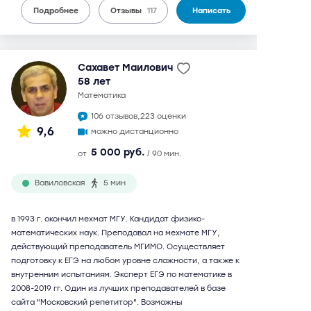
Подробнее
Отзывы
117
Написать
Сахавет Маилович
58 лет
математика
106 отзывов,
223 оценки
9,6
можно дистанционно
5 000 руб.
от
/ 90 мин.
Вавиловская
5 мин
в 1993 г. окончил мехмат МГУ. Кандидат физико-
математических наук. Преподавал на мехмате МГУ,
действующий преподаватель МГИМО. Осуществляет
подготовку к ЕГЭ на любом уровне сложности, а также к
внутренним испытаниям. Эксперт ЕГЭ по математике в
2008-2019 гг. Один из лучших преподавателей в базе
сайта "Московский репетитор". Возможны