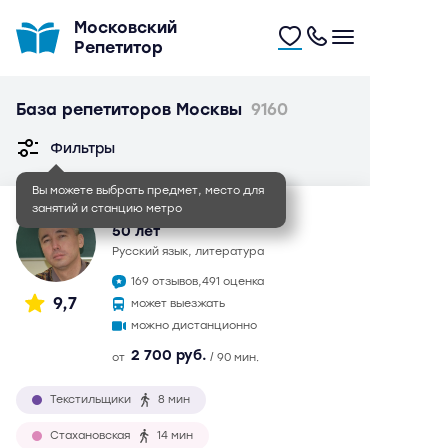
Московский
Репетитор
База репетиторов Москвы
9160
Фильтры
Вы можете выбрать предмет, место для
занятий и станцию метро
Иван Игоревич
50 лет
русский язык, литература
169 отзывов,
491 оценка
9,7
может выезжать
можно дистанционно
2 700 руб.
от
/ 90 мин.
Текстильщики
8 мин
Стахановская
14 мин