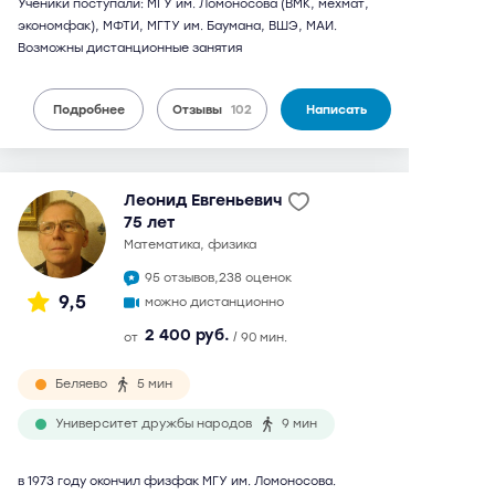
Ученики поступали: МГУ им. Ломоносова (ВМК, мехмат,
экономфак), МФТИ, МГТУ им. Баумана, ВШЭ, МАИ.
Возможны дистанционные занятия
Подробнее
Отзывы
102
Написать
Леонид Евгеньевич
75 лет
математика, физика
95 отзывов,
238 оценок
9,5
можно дистанционно
2 400 руб.
от
/ 90 мин.
Беляево
5 мин
Университет дружбы народов
9 мин
в 1973 году окончил физфак МГУ им. Ломоносова.