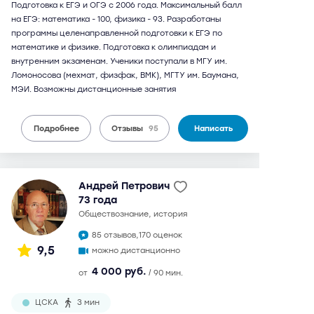
Подготовка к ЕГЭ и ОГЭ с 2006 года. Максимальный балл
на ЕГЭ: математика - 100, физика - 93. Разработаны
программы целенаправленной подготовки к ЕГЭ по
математике и физике. Подготовка к олимпиадам и
внутренним экзаменам. Ученики поступали в МГУ им.
Ломоносова (мехмат, физфак, ВМК), МГТУ им. Баумана,
МЭИ. Возможны дистанционные занятия
Подробнее
Отзывы
95
Написать
Андрей Петрович
73 года
обществознание, история
85 отзывов,
170 оценок
9,5
можно дистанционно
4 000 руб.
от
/ 90 мин.
ЦСКА
3 мин