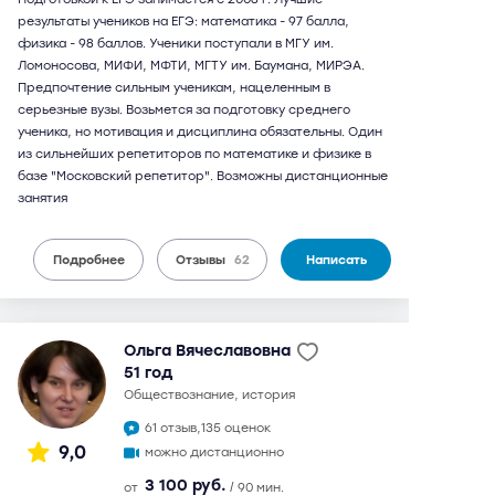
результаты учеников на ЕГЭ: математика - 97 балла,
физика - 98 баллов. Ученики поступали в МГУ им.
Ломоносова, МИФИ, МФТИ, МГТУ им. Баумана, МИРЭА.
Предпочтение сильным ученикам, нацеленным в
серьезные вузы. Возьмется за подготовку среднего
ученика, но мотивация и дисциплина обязательны. Один
из сильнейших репетиторов по математике и физике в
базе "Московский репетитор". Возможны дистанционные
занятия
Подробнее
Отзывы
62
Написать
Ольга Вячеславовна
51 год
обществознание, история
61 отзыв,
135 оценок
9,0
можно дистанционно
3 100 руб.
от
/ 90 мин.