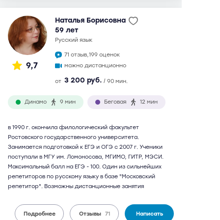
Наталья Борисовна
59 лет
русский язык
71 отзыв,
199 оценок
9,7
можно дистанционно
3 200 руб.
от
/ 90 мин.
Динамо
9 мин
Беговая
12 мин
в 1990 г. окончила филологический факультет
Ростовского государственного университета.
Занимается подготовкой к ЕГЭ и ОГЭ с 2007 г. Ученики
поступали в МГУ им. Ломоносова, МГИМО, ГИТР, МЭСИ.
Максимальный балл на ЕГЭ - 100. Один из сильнейших
репетиторов по русскому языку в базе "Московский
репетитор". Возможны дистанционные занятия
Подробнее
Отзывы
71
Написать