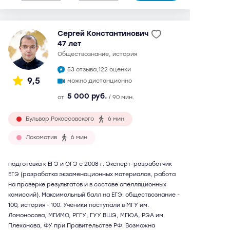
Сергей Константинович
47 лет
обществознание, история
53 отзыва,
122 оценки
9,5
можно дистанционно
5 000 руб.
от
/ 90 мин.
Бульвар Рокоссовского
6 мин
Локомотив
6 мин
подготовка к ЕГЭ и ОГЭ с 2008 г. Эксперт-разработчик
ЕГЭ (разработка экзаменационных материалов, работа
на проверке результатов и в составе апелляционных
комиссий). Максимальный балл на ЕГЭ: обществознание -
100, история - 100. Ученики поступали в МГУ им.
Ломоносова, МГИМО, РГГУ, ГУУ ВШЭ, МГЮА, РЭА им.
Плеханова, ФУ при Правительстве РФ. Возможна