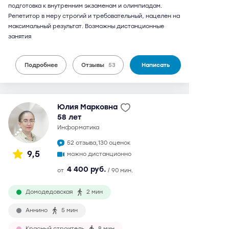
подготовка к внутренним экзаменам и олимпиадам.
Репетитор в меру строгий и требовательный, нацелен на
максимальный результат. Возможны дистанционные
занятия
Подробнее
Отзывы
53
Написать
Юлия Марковна
58 лет
информатика
52 отзыва,
130 оценок
9,5
можно дистанционно
4 400 руб.
от
/ 90 мин.
Домодедовская
2 мин
Аннино
5 мин
Красный строитель
8 мин