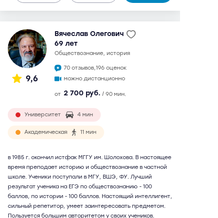
Вячеслав Олегович
69 лет
обществознание, история
70 отзывов,
196 оценок
9,6
можно дистанционно
2 700 руб.
от
/ 90 мин.
Университет
4 мин
Академическая
11 мин
в 1985 г. окончил истфак МГГУ им. Шолохова. В настоящее
время преподает историю и обществознание в частной
школе. Ученики поступали в МГУ, ВШЭ, ФУ. Лучший
результат ученика на ЕГЭ по обществознанию - 100
баллов, по истории - 100 баллов. Настоящий интеллигент,
сильный репетитор, умеет заинтересовать предметом.
Пользуется большим авторитетом у своих учеников.