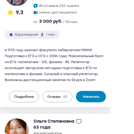
80 отзывов,
232 оценки
9,3
можно дистанционно
3 000 руб.
от
/ 90 мин.
Баррикадная
1 мин
в 1972 году окончил факультет кибернетики МИФИ.
Подготовка к ЕГЭ и ОГЭ с 2006 года. Максимальный балл
на ЕГЭ: математика - 100, физика - 85. Репетитор
использует авторские методики подготовки к ЕГЭ по
математике и физике. Сильный и опытный репетитор.
Возможны дистанционные занятия по Skype и Zoom
Подробнее
Отзывы
80
Написать
Ольга Степановна
63 года
английский язык