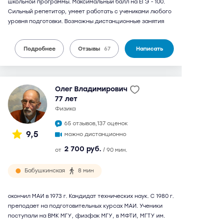
школьной программы. Максимальный балл на ЕГЭ - 100.
Сильный репетитор, умеет работать с учениками любого
уровня подготовки. Возможны дистанционные занятия
Подробнее
Отзывы
67
Написать
Олег Владимирович
77 лет
физика
65 отзывов,
137 оценок
9,5
можно дистанционно
2 700 руб.
от
/ 90 мин.
Бабушкинская
8 мин
окончил МАИ в 1973 г. Кандидат технических наук. С 1980 г.
преподает на подготовительных курсах МАИ. Ученики
поступали на ВМК МГУ, физфак МГУ, в МФТИ, МГТУ им.