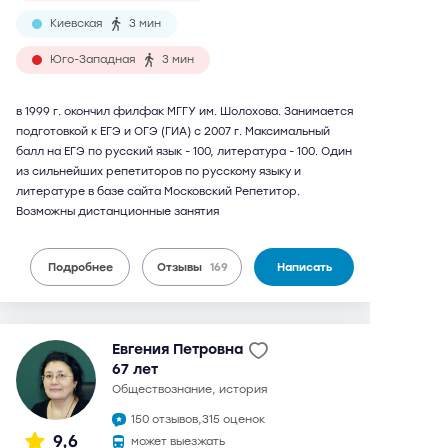
Киевская
3 мин
Юго-Западная
3 мин
в 1999 г. окончил филфак МГГУ им. Шолохова. Занимается
подготовкой к ЕГЭ и ОГЭ (ГИА) с 2007 г. Максимальный
балл на ЕГЭ по русский язык - 100, литература - 100. Один
из сильнейших репетиторов по русскому языку и
литературе в базе сайта Московский Репетитор.
Возможны дистанционные занятия
Подробнее
Отзывы
169
Написать
Евгения Петровна
67 лет
обществознание, история
150 отзывов,
315 оценок
9,6
может выезжать