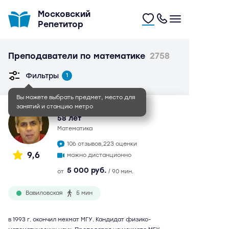
Московский
Репетитор
Преподаватели по математике
2758
Фильтры
1
Вы можете выбрать предмет, место для
занятий и станцию метро
Сахавет Маилович
58 лет
математика
106 отзывов,
223 оценки
9,6
можно дистанционно
5 000 руб.
от
/ 90 мин.
Вавиловская
5 мин
в 1993 г. окончил мехмат МГУ. Кандидат физико-