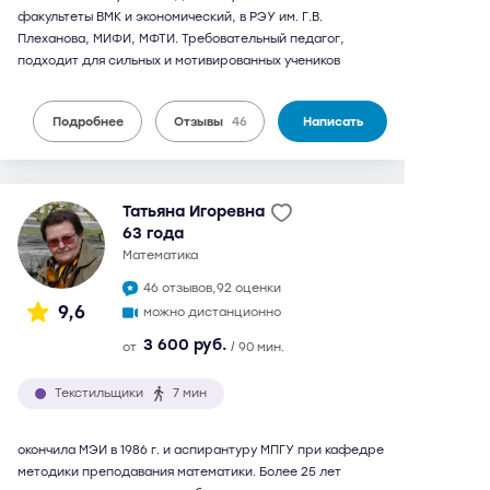
факультеты ВМК и экономический, в РЭУ им. Г.В.
Плеханова, МИФИ, МФТИ. Требовательный педагог,
подходит для сильных и мотивированных учеников
Подробнее
Отзывы
46
Написать
Татьяна Игоревна
63 года
математика
46 отзывов,
92 оценки
9,6
можно дистанционно
3 600 руб.
от
/ 90 мин.
Текстильщики
7 мин
окончила МЭИ в 1986 г. и аспирантуру МПГУ при кафедре
методики преподавания математики. Более 25 лет