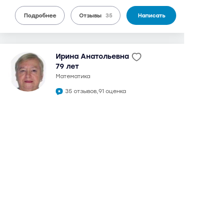
Подробнее
Отзывы
35
Написать
Ирина Анатольевна
79 лет
математика
35 отзывов,
91 оценка
8,8
можно дистанционно
3 600 руб.
от
/ 90 мин.
Университет
5 мин
Вавиловская
9 мин
окончила мехмат МГУ в 1964 г. Кандидат физико-
математических наук. С 1970 г. по настоящее время -
преподаватель МГУ (мехмат, кафедра математики
биофака МГУ). Автор пособий и справочников по
математике. Репетиторство с 1977 г. Более 100