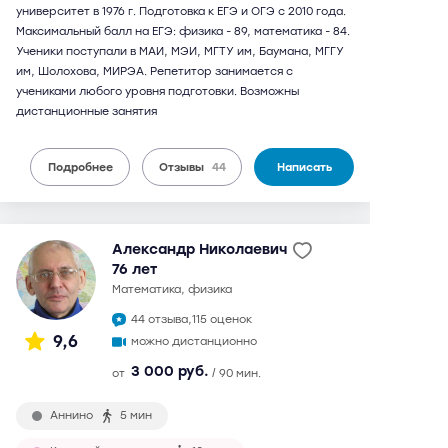
университет в 1976 г. Подготовка к ЕГЭ и ОГЭ с 2010 года.
Максимальный балл на ЕГЭ: физика - 89, математика - 84.
Ученики поступали в МАИ, МЭИ, МГТУ им, Баумана, МГГУ
им, Шолохова, МИРЭА. Репетитор занимается с
учениками любого уровня подготовки. Возможны
дистанционные занятия
Подробнее
Отзывы
44
Написать
Александр Николаевич
76 лет
математика, физика
44 отзыва,
115 оценок
9,6
можно дистанционно
3 000 руб.
от
/ 90 мин.
Аннино
5 мин