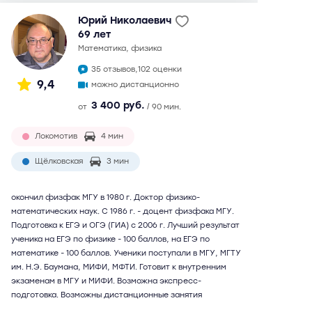
Юрий Николаевич
69 лет
математика, физика
35 отзывов,
102 оценки
9,4
можно дистанционно
3 400 руб.
от
/ 90 мин.
Локомотив
4 мин
Щёлковская
3 мин
окончил физфак МГУ в 1980 г. Доктор физико-
математических наук. С 1986 г. - доцент физфака МГУ.
Подготовка к ЕГЭ и ОГЭ (ГИА) с 2006 г. Лучший результат
ученика на ЕГЭ по физике - 100 баллов, на ЕГЭ по
математике - 100 баллов. Ученики поступали в МГУ, МГТУ
им. Н.Э. Баумана, МИФИ, МФТИ. Готовит к внутренним
экзаменам в МГУ и МИФИ. Возможна экспресс-
подготовка. Возможны дистанционные занятия