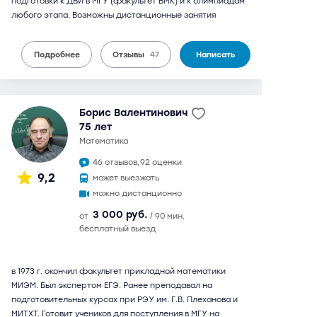
подготовки к ДВИ в МГУ (факультет ВМК) и к олимпиадам
любого этапа. Возможны дистанционные занятия
Подробнее
Отзывы
47
Написать
Борис Валентинович
75 лет
математика
46 отзывов,
92 оценки
9,2
может выезжать
можно дистанционно
3 000 руб.
от
/ 90 мин.
бесплатный выезд
в 1973 г. окончил факультет прикладной математики
МИЭМ. Был экспертом ЕГЭ. Ранее преподавал на
подготовительных курсах при РЭУ им. Г.В. Плеханова и
МИТХТ. Готовит учеников для поступления в МГУ на