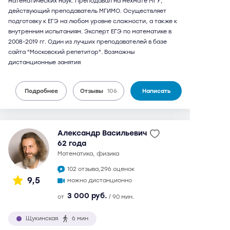
математических наук. Преподавал на мехмате МГУ,
действующий преподаватель МГИМО. Осуществляет
подготовку к ЕГЭ на любом уровне сложности, а также к
внутренним испытаниям. Эксперт ЕГЭ по математике в
2008-2019 гг. Один из лучших преподавателей в базе
сайта "Московский репетитор". Возможны
дистанционные занятия
Подробнее
Отзывы
106
Написать
Александр Васильевич
62 года
математика, физика
102 отзыва,
296 оценок
9,5
можно дистанционно
3 000 руб.
от
/ 90 мин.
Щукинская
6 мин