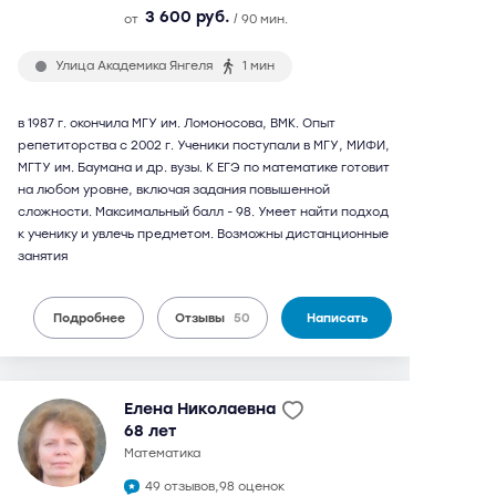
3 600 руб.
от
/ 90 мин.
Улица Академика Янгеля
1 мин
в 1987 г. окончила МГУ им. Ломоносова, ВМК. Опыт
репетиторства с 2002 г. Ученики поступали в МГУ, МИФИ,
МГТУ им. Баумана и др. вузы. К ЕГЭ по математике готовит
на любом уровне, включая задания повышенной
сложности. Максимальный балл - 98. Умеет найти подход
к ученику и увлечь предметом. Возможны дистанционные
занятия
Подробнее
Отзывы
50
Написать
Елена Николаевна
68 лет
математика
49 отзывов,
98 оценок