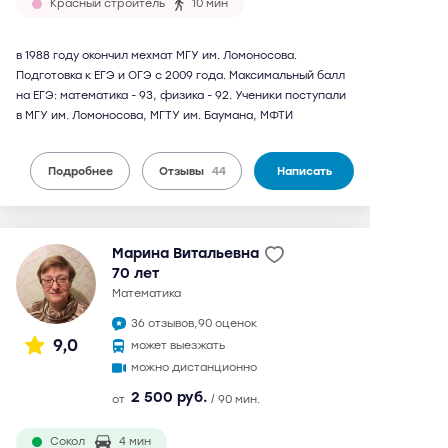
Красный строитель
10 мин
в 1988 году окончил мехмат МГУ им. Ломоносова.
Подготовка к ЕГЭ и ОГЭ с 2009 года. Максимальный балл
на ЕГЭ: математика - 93, физика - 92. Ученики поступали
в МГУ им. Ломоносова, МГТУ им. Баумана, МФТИ
Подробнее
Отзывы
44
Написать
Марина Витальевна
70 лет
математика
36 отзывов,
90 оценок
9,0
может выезжать
можно дистанционно
2 500 руб.
от
/ 90 мин.
Сокол
4 мин