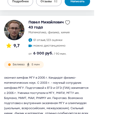
Подробнее
Отзывы
52
Написать
Павел Михайлович
43 года
математика, физика, химия
51 отзыв,
123 оценки
9,7
можно дистанционно
6 000 руб.
от
/ 90 мин.
Беляево
5 мин
окончил химфак МГУ в 2005 г. Кандидат физико-
математических наук. С 2003 г. - научный сотрудник
химфака МГУ. Подготовкой к ЕГЭ и ОГЭ (ГИА) занимается
с 2005 г. Ученики поступали в МГУ, МФТИ, МГТУ им.
Баумана, МИИТ, МАИ, РНИМУ им. Пирогова. Возможна
подготовка к внутренним экзаменам МГУ и олимпиадам
(школьным, всероссийским, межвузовским). Сильный
химик, физик и математик, отлично разбирается во всех