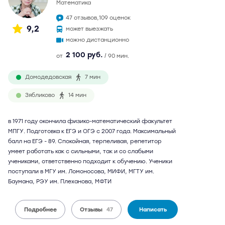
математика
47 отзывов,
109 оценок
9,2
может выезжать
можно дистанционно
2 100 руб.
от
/ 90 мин.
Домодедовская
7 мин
Зябликово
14 мин
в 1971 году окончила физико-математический факультет
МПГУ. Подготовка к ЕГЭ и ОГЭ с 2007 года. Максимальный
балл на ЕГЭ - 89. Спокойная, терпеливая, репетитор
умеет работать как с сильными, так и со слабыми
учениками, ответственно подходит к обучению. Ученики
поступали в МГУ им. Ломоносова, МИФИ, МГТУ им.
Баумана, РЭУ им. Плеханова, МФТИ
Подробнее
Отзывы
47
Написать