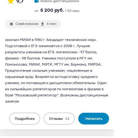
9,7
можно дистанционно
5 200 руб.
от
/ 90 мин.
Савёловская
4 мин
окончил МИФИ в 1980 г. Кандидат технических наук.
Подготовкой к ЕГЭ занимается с 2008 г. Лучшие
результаты учеников на ЕГЭ: математика - 97 балла,
физика - 98 баллов. Ученики поступали в МГУ им.
Ломоносова, МИФИ, МФТИ, МГТУ им. Баумана, МИРЭА.
Предпочтение сильным ученикам, нацеленным в
серьезные вузы. Возьмется за подготовку среднего
ученика, но мотивация и дисциплина обязательны. Один
из сильнейших репетиторов по математике и физике в
базе "Московский репетитор". Возможны дистанционные
занятия
Подробнее
Отзывы
62
Написать