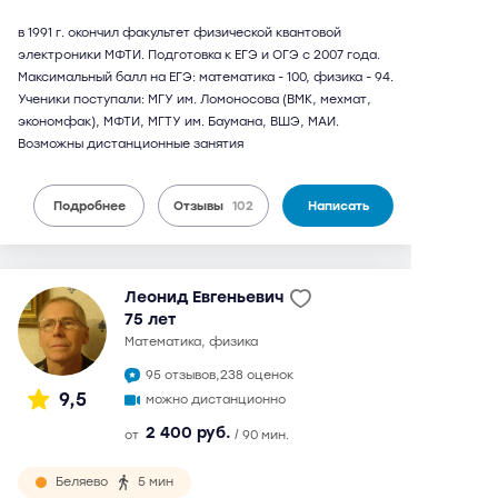
в 1991 г. окончил факультет физической квантовой
электроники МФТИ. Подготовка к ЕГЭ и ОГЭ с 2007 года.
Максимальный балл на ЕГЭ: математика - 100, физика - 94.
Ученики поступали: МГУ им. Ломоносова (ВМК, мехмат,
экономфак), МФТИ, МГТУ им. Баумана, ВШЭ, МАИ.
Возможны дистанционные занятия
Подробнее
Отзывы
102
Написать
Леонид Евгеньевич
75 лет
математика, физика
95 отзывов,
238 оценок
9,5
можно дистанционно
2 400 руб.
от
/ 90 мин.
Беляево
5 мин