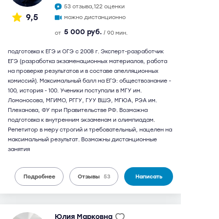
53 отзыва,
122 оценки
9,5
можно дистанционно
5 000 руб.
от
/ 90 мин.
подготовка к ЕГЭ и ОГЭ с 2008 г. Эксперт-разработчик
ЕГЭ (разработка экзаменационных материалов, работа
на проверке результатов и в составе апелляционных
комиссий). Максимальный балл на ЕГЭ: обществознание -
100, история - 100. Ученики поступали в МГУ им.
Ломоносова, МГИМО, РГГУ, ГУУ ВШЭ, МГЮА, РЭА им.
Плеханова, ФУ при Правительстве РФ. Возможна
подготовка к внутренним экзаменам и олимпиадам.
Репетитор в меру строгий и требовательный, нацелен на
максимальный результат. Возможны дистанционные
занятия
Подробнее
Отзывы
53
Написать
Юлия Марковна