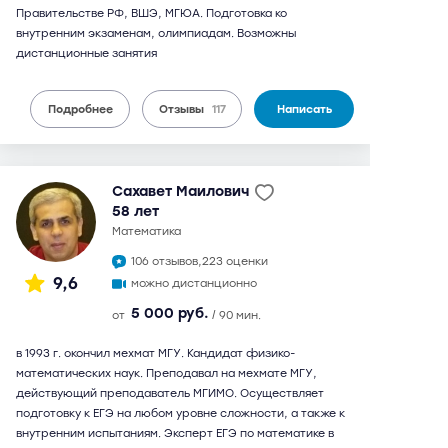
Правительстве РФ, ВШЭ, МГЮА. Подготовка ко
внутренним экзаменам, олимпиадам. Возможны
дистанционные занятия
Подробнее
Отзывы
117
Написать
Сахавет Маилович
58 лет
математика
106 отзывов,
223 оценки
9,6
можно дистанционно
5 000 руб.
от
/ 90 мин.
в 1993 г. окончил мехмат МГУ. Кандидат физико-
математических наук. Преподавал на мехмате МГУ,
действующий преподаватель МГИМО. Осуществляет
подготовку к ЕГЭ на любом уровне сложности, а также к
внутренним испытаниям. Эксперт ЕГЭ по математике в