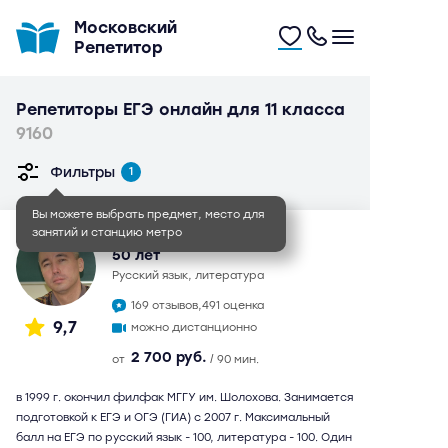
Московский
Репетитор
Репетиторы ЕГЭ онлайн для 11 класса
9160
Фильтры
1
Вы можете выбрать предмет, место для
занятий и станцию метро
Иван Игоревич
50 лет
русский язык, литература
169 отзывов,
491 оценка
9,7
можно дистанционно
2 700 руб.
от
/ 90 мин.
в 1999 г. окончил филфак МГГУ им. Шолохова. Занимается
подготовкой к ЕГЭ и ОГЭ (ГИА) с 2007 г. Максимальный
балл на ЕГЭ по русский язык - 100, литература - 100. Один