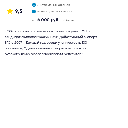
51 отзыв,
108 оценок
9,5
можно дистанционно
6 000 руб.
от
/ 90 мин.
в 1995 г. окончила филологический факультет МПГУ.
Кандидат филологических наук. Действующий эксперт
ЕГЭ с 2007 г. Каждый год среди учеников есть 100-
балльники. Один из сильнейших репетиторов по
русскому языку в базе "Московский репетитор".
Возможны дистанционные занятия
Подробнее
Отзывы
51
Написать
Ксения Петровна
63 года
математика
50 отзывов,
140 оценок
9,7
можно дистанционно