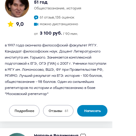
51 год
обществознание, история
61 отзыв,
135 оценок
9,0
можно дистанционно
3 100 руб.
от
/ 90 мин.
в 1997 года окончила философский факультет РГГУ.
Кандидат философских наук. Доцент Литературного
института им. Горького. Занимается комплексной
подготовкой к ЕГЭ, ОГЭ (ГИА) с 2007 г. Ученики поступали
в МГУ им. Ломоносова, ВШЭ, ФУ при Правительстве РФ,
МГИМО. Лучший результат на ЕГЭ: история - 100 баллов,
обществознание - 98 баллов. Один из сильнейших
репетиторов по истории и обществознанию в базе
"Московский репетитор"
Подробнее
Отзывы
61
Написать
Наталья Вадимовна