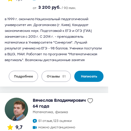
3 200 руб.
от
/ 90 мин.
в 1999 г. окончила Национальный педагогический
университет им. Драгоманова (г. Киев). Кандидат
экономических наук. Подготовкой к ЕГЭ и ОГЭ (ГИА)
занимается с 2013 г. С 2014 г. - преподаватель
математики в Университете "Синергия". Лучший
результат ученика на ЕГЭ - 98 баллов. Ученики поступали
в ВШЭ, МАИ. Работает по программе "Математическая
вертикаль". Возможны дистанционные занятия
Подробнее
Отзывы
51
Написать
Вячеслав Владимирович
64 года
математика, физика
51 отзыв,
123 оценки
9,7
можно дистанционно