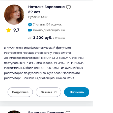
Наталья Борисовна
59 лет
русский язык
71 отзыв,
199 оценок
9,7
можно дистанционно
3 200 руб.
от
/ 90 мин.
в 1990 г. окончила филологический факультет
Ростовского государственного университета.
Занимается подготовкой к ЕГЭ и ОГЭ с 2007 г. Ученики
поступали в МГУ им. Ломоносова, МГИМО, ГИТР, МЭСИ.
Максимальный балл на ЕГЭ - 100. Один из сильнейших
репетиторов по русскому языку в базе "Московский
репетитор". Возможны дистанционные занятия
Подробнее
Отзывы
71
Написать
Вячеслав Олегович