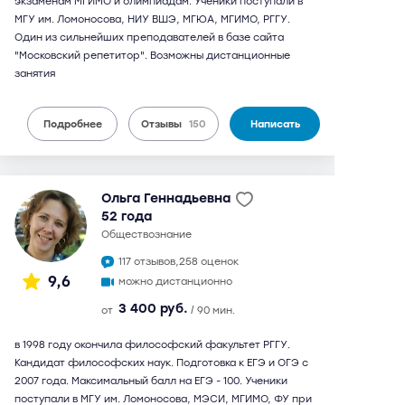
экзаменам МГИМО и олимпиадам. Ученики поступали в
МГУ им. Ломоносова, НИУ ВШЭ, МГЮА, МГИМО, РГГУ.
Один из сильнейших преподавателей в базе сайта
"Московский репетитор". Возможны дистанционные
занятия
Подробнее
Отзывы
150
Написать
Ольга Геннадьевна
52 года
обществознание
117 отзывов,
258 оценок
9,6
можно дистанционно
3 400 руб.
от
/ 90 мин.
в 1998 году окончила философский факультет РГГУ.
Кандидат философских наук. Подготовка к ЕГЭ и ОГЭ с
2007 года. Максимальный балл на ЕГЭ - 100. Ученики
поступали в МГУ им. Ломоносова, МЭСИ, МГИМО, ФУ при