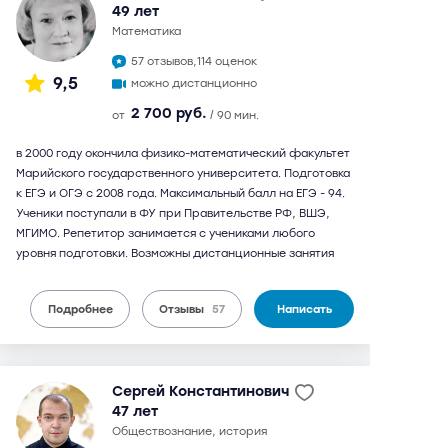
49 лет
математика
57 отзывов,
114 оценок
9,5
можно дистанционно
2 700 руб.
от
/ 90 мин.
в 2000 году окончила физико-математический факультет
Марийского государственного университета. Подготовка
к ЕГЭ и ОГЭ с 2008 года. Максимальный балл на ЕГЭ - 94.
Ученики поступали в ФУ при Правительстве РФ, ВШЭ,
МГИМО. Репетитор занимается с учениками любого
уровня подготовки. Возможны дистанционные занятия
Подробнее
Отзывы
57
Написать
Сергей Константинович
47 лет
обществознание, история