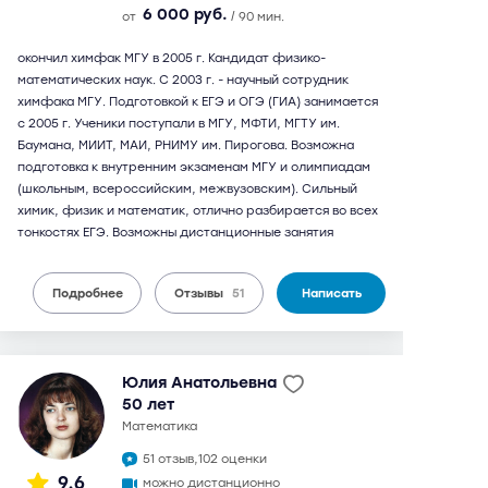
6 000 руб.
от
/ 90 мин.
окончил химфак МГУ в 2005 г. Кандидат физико-
математических наук. С 2003 г. - научный сотрудник
химфака МГУ. Подготовкой к ЕГЭ и ОГЭ (ГИА) занимается
с 2005 г. Ученики поступали в МГУ, МФТИ, МГТУ им.
Баумана, МИИТ, МАИ, РНИМУ им. Пирогова. Возможна
подготовка к внутренним экзаменам МГУ и олимпиадам
(школьным, всероссийским, межвузовским). Сильный
химик, физик и математик, отлично разбирается во всех
тонкостях ЕГЭ. Возможны дистанционные занятия
Подробнее
Отзывы
51
Написать
Юлия Анатольевна
50 лет
математика
51 отзыв,
102 оценки
9,6
можно дистанционно