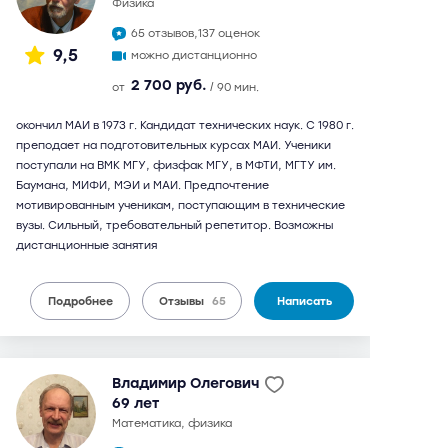
физика
65 отзывов,
137 оценок
9,5
можно дистанционно
2 700 руб.
от
/ 90 мин.
окончил МАИ в 1973 г. Кандидат технических наук. С 1980 г.
преподает на подготовительных курсах МАИ. Ученики
поступали на ВМК МГУ, физфак МГУ, в МФТИ, МГТУ им.
Баумана, МИФИ, МЭИ и МАИ. Предпочтение
мотивированным ученикам, поступающим в технические
вузы. Сильный, требовательный репетитор. Возможны
дистанционные занятия
Подробнее
Отзывы
65
Написать
Владимир Олегович
69 лет
математика, физика