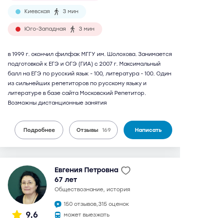
Киевская
3 мин
Юго-Западная
3 мин
в 1999 г. окончил филфак МГГУ им. Шолохова. Занимается
подготовкой к ЕГЭ и ОГЭ (ГИА) с 2007 г. Максимальный
балл на ЕГЭ по русский язык - 100, литература - 100. Один
из сильнейших репетиторов по русскому языку и
литературе в базе сайта Московский Репетитор.
Возможны дистанционные занятия
Подробнее
Отзывы
169
Написать
Евгения Петровна
67 лет
обществознание, история
150 отзывов,
315 оценок
9,6
может выезжать