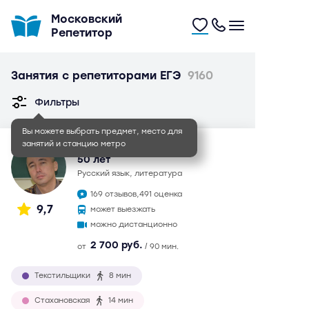
Московский
Репетитор
Занятия с репетиторами ЕГЭ
9160
Фильтры
Вы можете выбрать предмет, место для
занятий и станцию метро
Иван Игоревич
50 лет
русский язык, литература
169 отзывов,
491 оценка
9,7
может выезжать
можно дистанционно
2 700 руб.
от
/ 90 мин.
Текстильщики
8 мин
Стахановская
14 мин