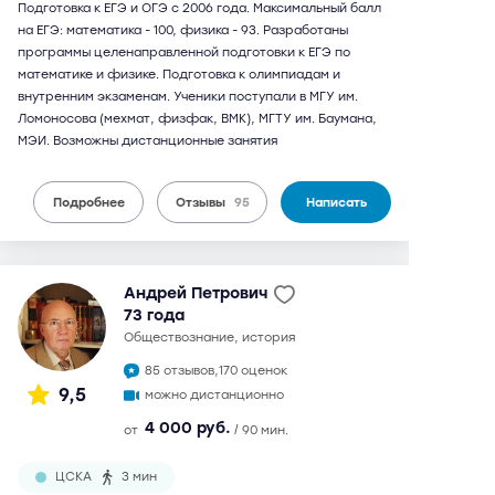
Подготовка к ЕГЭ и ОГЭ с 2006 года. Максимальный балл
на ЕГЭ: математика - 100, физика - 93. Разработаны
программы целенаправленной подготовки к ЕГЭ по
математике и физике. Подготовка к олимпиадам и
внутренним экзаменам. Ученики поступали в МГУ им.
Ломоносова (мехмат, физфак, ВМК), МГТУ им. Баумана,
МЭИ. Возможны дистанционные занятия
Подробнее
Отзывы
95
Написать
Андрей Петрович
73 года
обществознание, история
85 отзывов,
170 оценок
9,5
можно дистанционно
4 000 руб.
от
/ 90 мин.
ЦСКА
3 мин