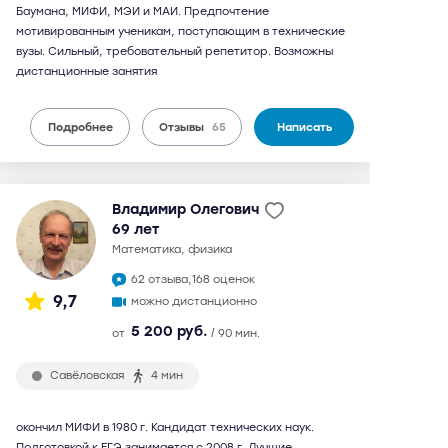
Баумана, МИФИ, МЭИ и МАИ. Предпочтение
мотивированным ученикам, поступающим в технические
вузы. Сильный, требовательный репетитор. Возможны
дистанционные занятия
Подробнее
Отзывы
65
Написать
Владимир Олегович
69 лет
математика, физика
62 отзыва,
168 оценок
9,7
можно дистанционно
5 200 руб.
от
/ 90 мин.
Савёловская
4 мин
окончил МИФИ в 1980 г. Кандидат технических наук.
Подготовкой к ЕГЭ занимается с 2008 г. Лучшие