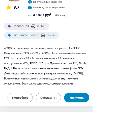
61 отзыв,
135 оценок
9,7
можно дистанционно
4 000 руб.
от
/ 90 мин.
Планерная
8 мин
Пятницкое шоссе
8 мин
в 2000 г. окончила исторический факультет АмГПГУ.
Подготовка к ЕГЭ и ОГЭ с 2006 г. Максимальный балл на
ЕГЭ: история - 97, обществознание - 99. Ученики
поступали в МГУ, РГГУ, ФУ при Правительстве РФ, ВШЭ,
РУДН. Репетитор с отличным знанием специфики ЕГЭ.
Действующий эксперт по проверке олимпиад (ВсОШ).
Возможна подготовка к олимпиадам и внутренним
экзаменам. Возможны дистанционные занятия
Подробнее
Отзывы
61
Написать