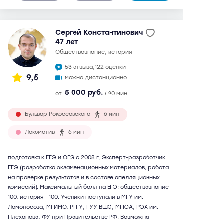
Сергей Константинович
47 лет
обществознание, история
53 отзыва,
122 оценки
9,5
можно дистанционно
5 000 руб.
от
/ 90 мин.
Бульвар Рокоссовского
6 мин
Локомотив
6 мин
подготовка к ЕГЭ и ОГЭ с 2008 г. Эксперт-разработчик
ЕГЭ (разработка экзаменационных материалов, работа
на проверке результатов и в составе апелляционных
комиссий). Максимальный балл на ЕГЭ: обществознание -
100, история - 100. Ученики поступали в МГУ им.
Ломоносова, МГИМО, РГГУ, ГУУ ВШЭ, МГЮА, РЭА им.
Плеханова, ФУ при Правительстве РФ. Возможна