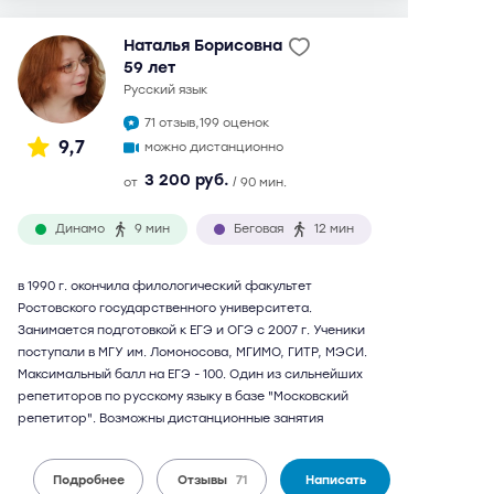
Наталья Борисовна
59 лет
русский язык
71 отзыв,
199 оценок
9,7
можно дистанционно
3 200 руб.
от
/ 90 мин.
Динамо
9 мин
Беговая
12 мин
в 1990 г. окончила филологический факультет
Ростовского государственного университета.
Занимается подготовкой к ЕГЭ и ОГЭ с 2007 г. Ученики
поступали в МГУ им. Ломоносова, МГИМО, ГИТР, МЭСИ.
Максимальный балл на ЕГЭ - 100. Один из сильнейших
репетиторов по русскому языку в базе "Московский
репетитор". Возможны дистанционные занятия
Подробнее
Отзывы
71
Написать