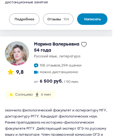
дистанционные занятия
Подробнее
Отзывы
106
Написать
Марина Валерьевна
54 года
русский язык, литература
105 отзывов,
294 оценки
9,8
можно дистанционно
6 500 руб.
от
/ 90 мин.
Солнцево
6 мин
окончила филологический факультет и аспирантуру МГУ,
докторантуру РГГУ. Кандидат филологических наук.
Ранее преподавала на историко-филологическом
факультете РГГУ. Действующий эксперт ЕГЭ по русскому
языку и литературе. Член проверочной комиссии ОГЭ и