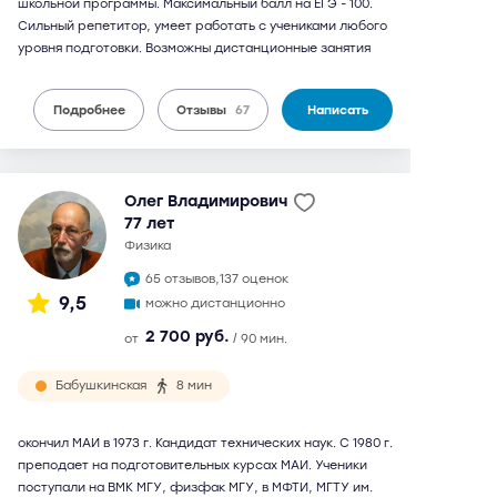
школьной программы. Максимальный балл на ЕГЭ - 100.
Сильный репетитор, умеет работать с учениками любого
уровня подготовки. Возможны дистанционные занятия
Подробнее
Отзывы
67
Написать
Олег Владимирович
77 лет
физика
65 отзывов,
137 оценок
9,5
можно дистанционно
2 700 руб.
от
/ 90 мин.
Бабушкинская
8 мин
окончил МАИ в 1973 г. Кандидат технических наук. С 1980 г.
преподает на подготовительных курсах МАИ. Ученики
поступали на ВМК МГУ, физфак МГУ, в МФТИ, МГТУ им.