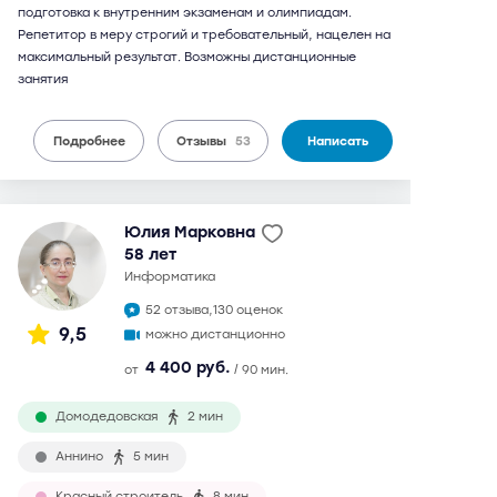
подготовка к внутренним экзаменам и олимпиадам.
Репетитор в меру строгий и требовательный, нацелен на
максимальный результат. Возможны дистанционные
занятия
Подробнее
Отзывы
53
Написать
Юлия Марковна
58 лет
информатика
52 отзыва,
130 оценок
9,5
можно дистанционно
4 400 руб.
от
/ 90 мин.
Домодедовская
2 мин
Аннино
5 мин
Красный строитель
8 мин