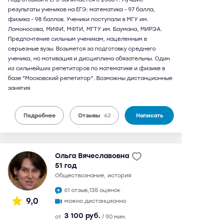
результаты учеников на ЕГЭ: математика - 97 балла,
физика - 98 баллов. Ученики поступали в МГУ им.
Ломоносова, МИФИ, МФТИ, МГТУ им. Баумана, МИРЭА.
Предпочтение сильным ученикам, нацеленным в
серьезные вузы. Возьмется за подготовку среднего
ученика, но мотивация и дисциплина обязательны. Один
из сильнейших репетиторов по математике и физике в
базе "Московский репетитор". Возможны дистанционные
занятия
Подробнее
Отзывы
62
Написать
Ольга Вячеславовна
51 год
обществознание, история
61 отзыв,
135 оценок
9,0
можно дистанционно
3 100 руб.
от
/ 90 мин.