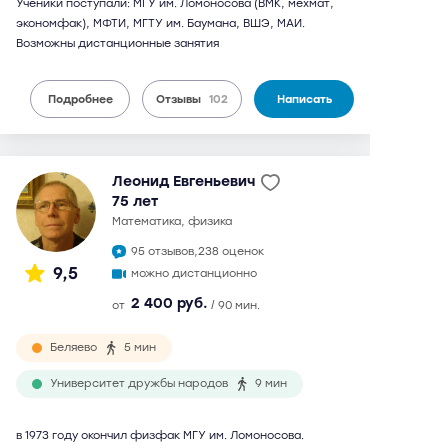
Ученики поступали: МГУ им. Ломоносова (ВМК, мехмат,
экономфак), МФТИ, МГТУ им. Баумана, ВШЭ, МАИ.
Возможны дистанционные занятия
Подробнее
Отзывы
102
Написать
Леонид Евгеньевич
75 лет
математика, физика
95 отзывов,
238 оценок
9,5
можно дистанционно
2 400 руб.
от
/ 90 мин.
Беляево
5 мин
Университет дружбы народов
9 мин
в 1973 году окончил физфак МГУ им. Ломоносова.