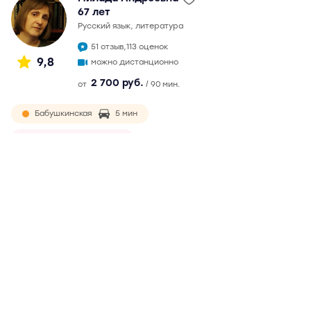
67 лет
русский язык, литература
51 отзыв,
113 оценок
9,8
можно дистанционно
2 700 руб.
от
/ 90 мин.
Бабушкинская
5 мин
Ростокино
9 мин
окончила филологический факультет МГУ в 1982 г.
Непрерывный педагогический стаж более 30 лет.
Подготовка к ЕГЭ с 2007 г. Максимальный балл на ЕГЭ - 99.
Обязательная и ответственная, ведет подготовку по
годами выработанной методике. Возможны
дистанционные занятия
Подробнее
Отзывы
51
Написать