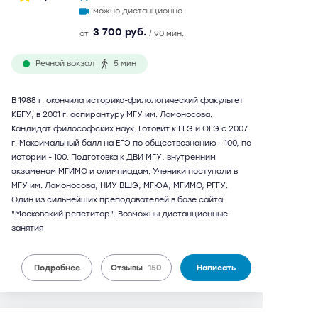
можно дистанционно
3 700 руб.
от
/ 90 мин.
Речной вокзал
5 мин
В 1988 г. окончила историко-филологический факультет
КБГУ, в 2001 г. аспирантуру МГУ им. Ломоносова.
Кандидат философских наук. Готовит к ЕГЭ и ОГЭ с 2007
г. Максимальный балл на ЕГЭ по обществознанию - 100, по
истории - 100. Подготовка к ДВИ МГУ, внутренним
экзаменам МГИМО и олимпиадам. Ученики поступали в
МГУ им. Ломоносова, НИУ ВШЭ, МГЮА, МГИМО, РГГУ.
Один из сильнейших преподавателей в базе сайта
"Московский репетитор". Возможны дистанционные
занятия
Подробнее
Отзывы
150
Написать