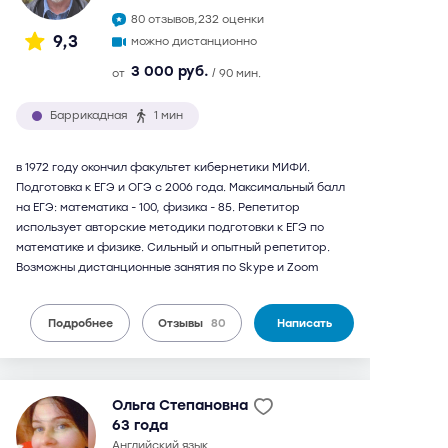
80 отзывов,
232 оценки
9,3
можно дистанционно
3 000 руб.
от
/ 90 мин.
Баррикадная
1 мин
в 1972 году окончил факультет кибернетики МИФИ.
Подготовка к ЕГЭ и ОГЭ с 2006 года. Максимальный балл
на ЕГЭ: математика - 100, физика - 85. Репетитор
использует авторские методики подготовки к ЕГЭ по
математике и физике. Сильный и опытный репетитор.
Возможны дистанционные занятия по Skype и Zoom
Подробнее
Отзывы
80
Написать
Ольга Степановна
63 года
английский язык