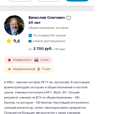
Вячеслав Олегович
69 лет
обществознание, история
70 отзывов,
196 оценок
9,6
можно дистанционно
2 700 руб.
от
/ 90 мин.
Университет
4 мин
Академическая
11 мин
в 1985 г. окончил истфак МГГУ им. Шолохова. В настоящее
время преподает историю и обществознание в частной
школе. Ученики поступали в МГУ, ВШЭ, ФУ. Лучший
результат ученика на ЕГЭ по обществознанию - 100
баллов, по истории - 100 баллов. Настоящий интеллигент,
сильный репетитор, умеет заинтересовать предметом.
Пользуется большим авторитетом у своих учеников.