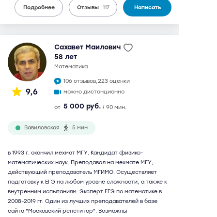
Подробнее
Отзывы
117
Написать
Сахавет Маилович
58 лет
математика
106 отзывов,
223 оценки
9,6
можно дистанционно
5 000 руб.
от
/ 90 мин.
Вавиловская
5 мин
в 1993 г. окончил мехмат МГУ. Кандидат физико-
математических наук. Преподавал на мехмате МГУ,
действующий преподаватель МГИМО. Осуществляет
подготовку к ЕГЭ на любом уровне сложности, а также к
внутренним испытаниям. Эксперт ЕГЭ по математике в
2008-2019 гг. Один из лучших преподавателей в базе
сайта "Московский репетитор". Возможны