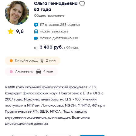
Ольга Геннадьевна
52 года
обществознание
117 отзывов,
258 оценок
9,6
может выезжать
можно дистанционно
3 400 руб.
от
/ 90 мин.
Китай-город
2 мин
Аникеевка
4 мин
в 1998 году окончила философский факультет РГГУ.
Кандидат философских наук. Подготовка к ЕГЭ и ОГЭ с
2007 года. Максимальный балл на ЕГЭ - 100. Ученики
поступали в МГУ им. Ломоносова, МЭСИ, МГИМО, ФУ при
Правительстве РФ, ВШЭ, МГЮА. Подготовка ко
внутренним экзаменам, олимпиадам. Возможны
дистанционные занятия