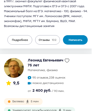
в 1991 г. окончил факультет физической квантовой
электроники МФТИ. Подготовка к ЕГЭ и ОГЭ с 2007 года.
Максимальный балл на ЕГЭ: математика - 100, физика - 94.
Ученики поступали: МГУ им. Ломоносова (ВМК, мехмат,
экономфак), МФТИ, МГТУ им. Баумана, ВШЭ, МАИ.
Возможны дистанционные занятия
Подробнее
Отзывы
102
Написать
Леонид Евгеньевич
75 лет
математика, физика
95 отзывов,
238 оценок
9,5
можно дистанционно
2 400 руб.
от
/ 90 мин.
Беляево
5 мин
Университет дружбы народов
9 мин