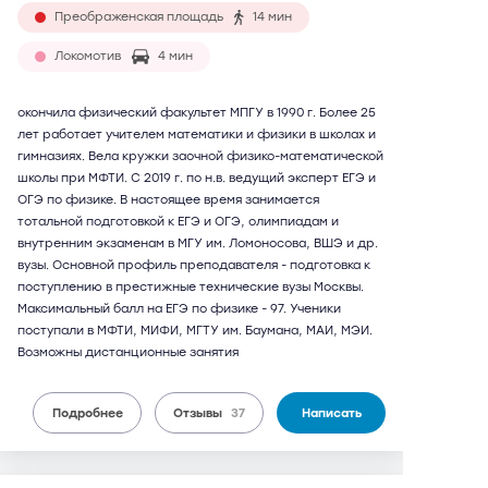
Преображенская площадь
14 мин
Локомотив
4 мин
окончила физический факультет МПГУ в 1990 г. Более 25
лет работает учителем математики и физики в школах и
гимназиях. Вела кружки заочной физико-математической
школы при МФТИ. С 2019 г. по н.в. ведущий эксперт ЕГЭ и
ОГЭ по физике. В настоящее время занимается
тотальной подготовкой к ЕГЭ и ОГЭ, олимпиадам и
внутренним экзаменам в МГУ им. Ломоносова, ВШЭ и др.
вузы. Основной профиль преподавателя - подготовка к
поступлению в престижные технические вузы Москвы.
Максимальный балл на ЕГЭ по физике - 97. Ученики
поступали в МФТИ, МИФИ, МГТУ им. Баумана, МАИ, МЭИ.
Возможны дистанционные занятия
Подробнее
Отзывы
37
Написать