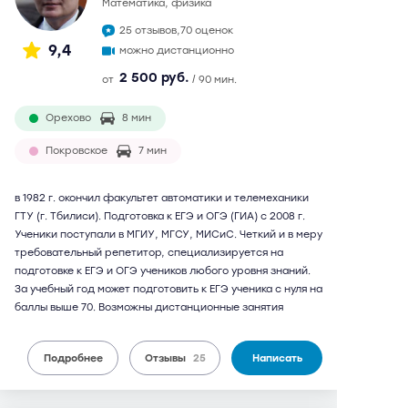
математика, физика
25 отзывов,
70 оценок
9,4
можно дистанционно
2 500 руб.
от
/ 90 мин.
Орехово
8 мин
Покровское
7 мин
в 1982 г. окончил факультет автоматики и телемеханики
ГТУ (г. Тбилиси). Подготовка к ЕГЭ и ОГЭ (ГИА) с 2008 г.
Ученики поступали в МГИУ, МГСУ, МИСиС. Четкий и в меру
требовательный репетитор, специализируется на
подготовке к ЕГЭ и ОГЭ учеников любого уровня знаний.
За учебный год может подготовить к ЕГЭ ученика с нуля на
баллы выше 70. Возможны дистанционные занятия
Подробнее
Отзывы
25
Написать