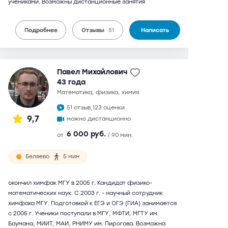
учениками. Возможны дистанционные занятия
Подробнее
Отзывы
51
Написать
Павел Михайлович
43 года
математика, физика, химия
51 отзыв,
123 оценки
9,7
можно дистанционно
6 000 руб.
от
/ 90 мин.
Беляево
5 мин
окончил химфак МГУ в 2005 г. Кандидат физико-
математических наук. С 2003 г. - научный сотрудник
химфака МГУ. Подготовкой к ЕГЭ и ОГЭ (ГИА) занимается
с 2005 г. Ученики поступали в МГУ, МФТИ, МГТУ им.
Баумана, МИИТ, МАИ, РНИМУ им. Пирогова. Возможна