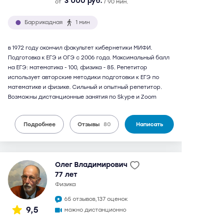
3 000 руб.
от
/ 90 мин.
Баррикадная
1 мин
в 1972 году окончил факультет кибернетики МИФИ.
Подготовка к ЕГЭ и ОГЭ с 2006 года. Максимальный балл
на ЕГЭ: математика - 100, физика - 85. Репетитор
использует авторские методики подготовки к ЕГЭ по
математике и физике. Сильный и опытный репетитор.
Возможны дистанционные занятия по Skype и Zoom
Подробнее
Отзывы
80
Написать
Олег Владимирович
77 лет
физика
65 отзывов,
137 оценок
9,5
можно дистанционно