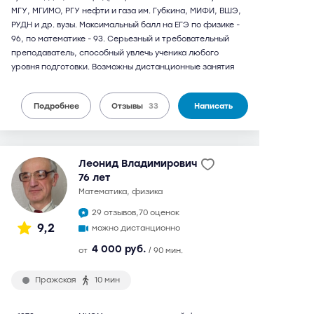
МГУ, МГИМО, РГУ нефти и газа им. Губкина, МИФИ, ВШЭ,
РУДН и др. вузы. Максимальный балл на ЕГЭ по физике -
96, по математике - 93. Серьезный и требовательный
преподаватель, способный увлечь ученика любого
уровня подготовки. Возможны дистанционные занятия
Подробнее
Отзывы
33
Написать
Леонид Владимирович
76 лет
математика, физика
29 отзывов,
70 оценок
9,2
можно дистанционно
4 000 руб.
от
/ 90 мин.
Пражская
10 мин