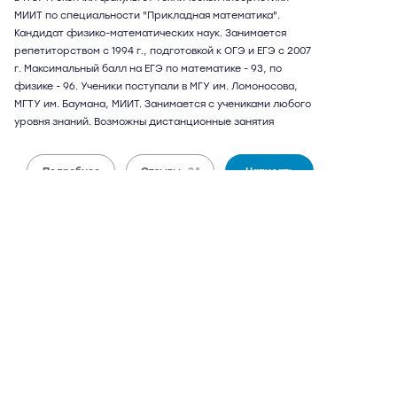
МИИТ по специальности "Прикладная математика".
Кандидат физико-математических наук. Занимается
репетиторством с 1994 г., подготовкой к ОГЭ и ЕГЭ с 2007
г. Максимальный балл на ЕГЭ по математике - 93, по
физике - 96. Ученики поступали в МГУ им. Ломоносова,
МГТУ им. Баумана, МИИТ. Занимается с учениками любого
уровня знаний. Возможны дистанционные занятия
Подробнее
Отзывы
24
Написать
Алексей Евгеньевич
56 лет
математика, физика
22 отзыва,
60 оценок
9,6
может выезжать
можно дистанционно
3 600 руб.
от
/ 90 мин.
бесплатный выезд