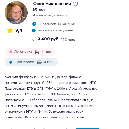
Юрий Николаевич
69 лет
математика, физика
35 отзывов,
102 оценки
9,4
можно дистанционно
3 400 руб.
от
/ 90 мин.
Локомотив
4 мин
Щёлковская
3 мин
окончил физфак МГУ в 1980 г. Доктор физико-
математических наук. С 1986 г. - доцент физфака МГУ.
Подготовка к ЕГЭ и ОГЭ (ГИА) с 2006 г. Лучший результат
ученика на ЕГЭ по физике - 100 баллов, на ЕГЭ по
математике - 100 баллов. Ученики поступали в МГУ, МГТУ
им. Н.Э. Баумана, МИФИ, МФТИ. Готовит к внутренним
экзаменам в МГУ и МИФИ. Возможна экспресс-
подготовка. Возможны дистанционные занятия