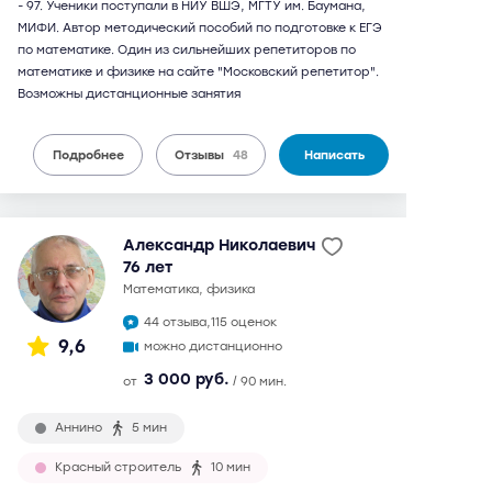
- 97. Ученики поступали в НИУ ВШЭ, МГТУ им. Баумана,
МИФИ. Автор методический пособий по подготовке к ЕГЭ
по математике. Один из сильнейших репетиторов по
математике и физике на сайте "Московский репетитор".
Возможны дистанционные занятия
Подробнее
Отзывы
48
Написать
Александр Николаевич
76 лет
математика, физика
44 отзыва,
115 оценок
9,6
можно дистанционно
3 000 руб.
от
/ 90 мин.
Аннино
5 мин
Красный строитель
10 мин