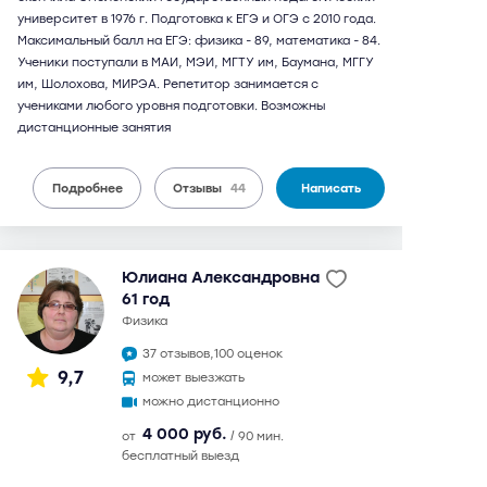
университет в 1976 г. Подготовка к ЕГЭ и ОГЭ с 2010 года.
Максимальный балл на ЕГЭ: физика - 89, математика - 84.
Ученики поступали в МАИ, МЭИ, МГТУ им, Баумана, МГГУ
им, Шолохова, МИРЭА. Репетитор занимается с
учениками любого уровня подготовки. Возможны
дистанционные занятия
Подробнее
Отзывы
44
Написать
Юлиана Александровна
61 год
физика
37 отзывов,
100 оценок
9,7
может выезжать
можно дистанционно
4 000 руб.
от
/ 90 мин.
бесплатный выезд