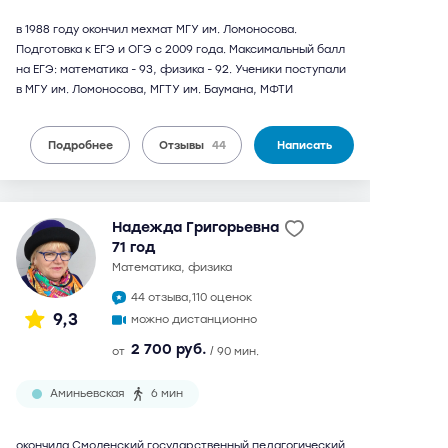
в 1988 году окончил мехмат МГУ им. Ломоносова.
Подготовка к ЕГЭ и ОГЭ с 2009 года. Максимальный балл
на ЕГЭ: математика - 93, физика - 92. Ученики поступали
в МГУ им. Ломоносова, МГТУ им. Баумана, МФТИ
Подробнее
Отзывы
44
Написать
Надежда Григорьевна
71 год
математика, физика
44 отзыва,
110 оценок
9,3
можно дистанционно
2 700 руб.
от
/ 90 мин.
Аминьевская
6 мин
окончила Смоленский государственный педагогический