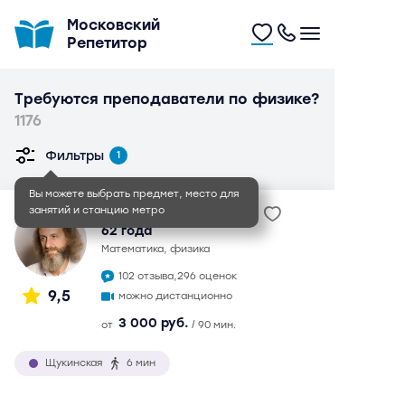
Московский
Репетитор
Требуются преподаватели по физике?
1176
Фильтры
1
Вы можете выбрать предмет, место для
занятий и станцию метро
Александр Васильевич
62 года
математика, физика
102 отзыва,
296 оценок
9,5
можно дистанционно
3 000 руб.
от
/ 90 мин.
Щукинская
6 мин