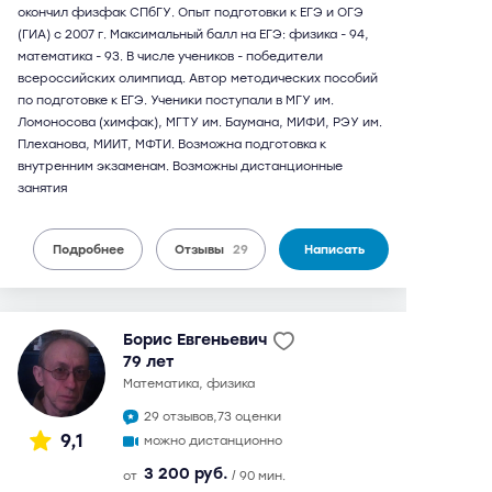
окончил физфак СПбГУ. Опыт подготовки к ЕГЭ и ОГЭ
(ГИА) с 2007 г. Максимальный балл на ЕГЭ: физика - 94,
математика - 93. В числе учеников - победители
всероссийских олимпиад. Автор методических пособий
по подготовке к ЕГЭ. Ученики поступали в МГУ им.
Ломоносова (химфак), МГТУ им. Баумана, МИФИ, РЭУ им.
Плеханова, МИИТ, МФТИ. Возможна подготовка к
внутренним экзаменам. Возможны дистанционные
занятия
Подробнее
Отзывы
29
Написать
Борис Евгеньевич
79 лет
математика, физика
29 отзывов,
73 оценки
9,1
можно дистанционно
3 200 руб.
от
/ 90 мин.