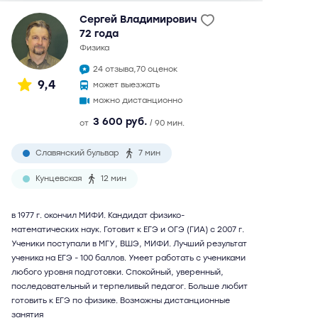
Сергей Владимирович
72 года
физика
24 отзыва,
70 оценок
9,4
может выезжать
можно дистанционно
3 600 руб.
от
/ 90 мин.
Славянский бульвар
7 мин
Кунцевская
12 мин
в 1977 г. окончил МИФИ. Кандидат физико-
математических наук. Готовит к ЕГЭ и ОГЭ (ГИА) с 2007 г.
Ученики поступали в МГУ, ВШЭ, МИФИ. Лучший результат
ученика на ЕГЭ - 100 баллов. Умеет работать с учениками
любого уровня подготовки. Спокойный, уверенный,
последовательный и терпеливый педагог. Больше любит
готовить к ЕГЭ по физике. Возможны дистанционные
занятия