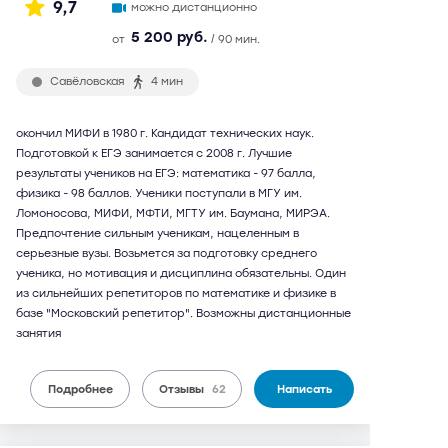
9,7
можно дистанционно
5 200 руб.
от
/ 90 мин.
Савёловская
4 мин
окончил МИФИ в 1980 г. Кандидат технических наук.
Подготовкой к ЕГЭ занимается с 2008 г. Лучшие
результаты учеников на ЕГЭ: математика - 97 балла,
физика - 98 баллов. Ученики поступали в МГУ им.
Ломоносова, МИФИ, МФТИ, МГТУ им. Баумана, МИРЭА.
Предпочтение сильным ученикам, нацеленным в
серьезные вузы. Возьмется за подготовку среднего
ученика, но мотивация и дисциплина обязательны. Один
из сильнейших репетиторов по математике и физике в
базе "Московский репетитор". Возможны дистанционные
занятия
Подробнее
Отзывы
62
Написать