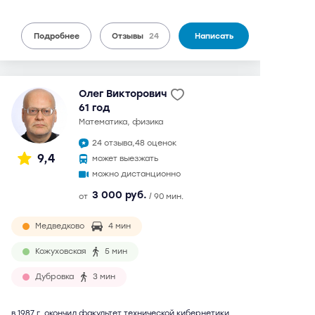
Подробнее
Отзывы
24
Написать
Олег Викторович
61 год
математика, физика
24 отзыва,
48 оценок
9,4
может выезжать
можно дистанционно
3 000 руб.
от
/ 90 мин.
Медведково
4 мин
Кожуховская
5 мин
Дубровка
3 мин
в 1987 г. окончил факультет технической кибернетики