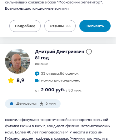
сильнейших физиков в базе "Московский репетитор".
Возможны дистанционные занятия
Подробнее
Отзывы
35
Написать
Дмитрий Дмитриевич
81 год
физика
33 отзыва,
86 оценок
8,9
можно дистанционно
2 000 руб.
от
/ 90 мин.
Щёлковская
6 мин
окончил факультет теоретической и экспериментальной
физики МИФИ в 1969 г. Кандидат физико-математических
наук. Более 40 лет преподавал в РГУ нефти и газа им.
Губкина, доцент кафедры физики. Ученики поступали в