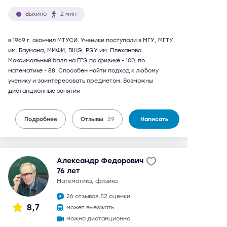
Выхино
2 мин
в 1969 г. окончил МТУСИ. Ученики поступали в МГУ, МГТУ
им. Баумана, МИФИ, ВШЭ, РЭУ им. Плеханова.
Максимальный балл на ЕГЭ по физике - 100, по
математике - 88. Способен найти подход к любому
ученику и заинтересовать предметом. Возможны
дистанционные занятия
Подробнее
Отзывы
29
Написать
Александр Федорович
76 лет
математика, физика
26 отзывов,
52 оценки
8,7
может выезжать
можно дистанционно