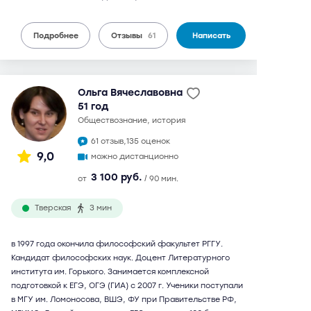
Подробнее
Отзывы
61
Написать
Ольга Вячеславовна
51 год
обществознание, история
61 отзыв,
135 оценок
9,0
можно дистанционно
3 100 руб.
от
/ 90 мин.
Тверская
3 мин
в 1997 года окончила философский факультет РГГУ.
Кандидат философских наук. Доцент Литературного
института им. Горького. Занимается комплексной
подготовкой к ЕГЭ, ОГЭ (ГИА) с 2007 г. Ученики поступали
в МГУ им. Ломоносова, ВШЭ, ФУ при Правительстве РФ,