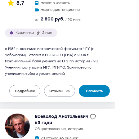
8,7
может выезжать
можно дистанционно
2 800 руб.
от
/ 90 мин.
Кузьминки
2 мин
в 1982 г. окончила исторический факультет ЧГУ (г.
Чебоксары). Готовит к ЕГЭ и ОГЭ (ГИА) с 2004 г.
Максимальный балл ученика на ЕГЭ по истории - 98.
Ученики поступали в МГУ, МГИМО. Занимается с
учениками любого уровня знаний
Подробнее
Отзывы
25
Написать
Всеволод Анатольевич
63 года
обществознание, история
23 отзыва,
46 оценок