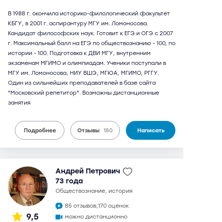
В 1988 г. окончила историко-филологический факультет
КБГУ, в 2001 г. аспирантуру МГУ им. Ломоносова.
Кандидат философских наук. Готовит к ЕГЭ и ОГЭ с 2007
г. Максимальный балл на ЕГЭ по обществознанию - 100, по
истории - 100. Подготовка к ДВИ МГУ, внутренним
экзаменам МГИМО и олимпиадам. Ученики поступали в
МГУ им. Ломоносова, НИУ ВШЭ, МГЮА, МГИМО, РГГУ.
Один из сильнейших преподавателей в базе сайта
"Московский репетитор". Возможны дистанционные
занятия
Подробнее
Отзывы
150
Написать
Андрей Петрович
73 года
обществознание, история
85 отзывов,
170 оценок
9,5
можно дистанционно