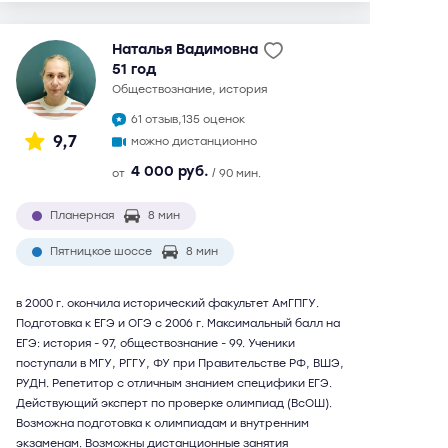
Наталья Вадимовна
51 год
обществознание, история
61 отзыв,
135 оценок
9,7
можно дистанционно
4 000 руб.
от
/ 90 мин.
Планерная
8 мин
Пятницкое шоссе
8 мин
в 2000 г. окончила исторический факультет АмГПГУ.
Подготовка к ЕГЭ и ОГЭ с 2006 г. Максимальный балл на
ЕГЭ: история - 97, обществознание - 99. Ученики
поступали в МГУ, РГГУ, ФУ при Правительстве РФ, ВШЭ,
РУДН. Репетитор с отличным знанием специфики ЕГЭ.
Действующий эксперт по проверке олимпиад (ВсОШ).
Возможна подготовка к олимпиадам и внутренним
экзаменам. Возможны дистанционные занятия