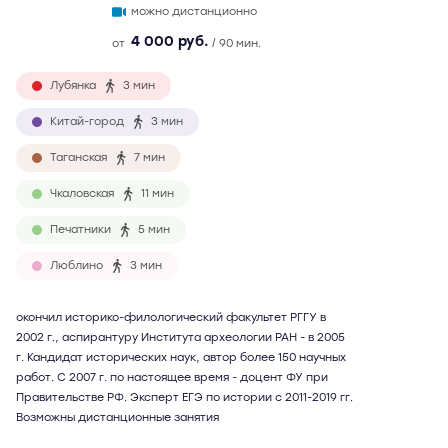
можно дистанционно
4 000 руб.
от
/ 90 мин.
Лубянка
3 мин
Китай-город
3 мин
Таганская
7 мин
Чкаловская
11 мин
Печатники
5 мин
Люблино
3 мин
окончил историко-филологический факультет РГГУ в
2002 г., аспирантуру Института археологии РАН - в 2005
г. Кандидат исторических наук, автор более 150 научных
работ. С 2007 г. по настоящее время - доцент ФУ при
Правительстве РФ. Эксперт ЕГЭ по истории с 2011-2019 гг.
Возможны дистанционные занятия