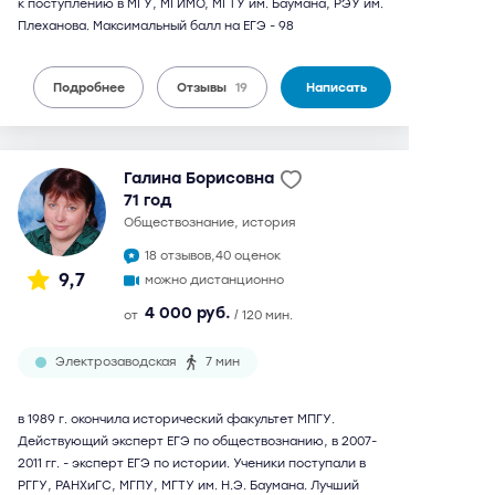
к поступлению в МГУ, МГИМО, МГТУ им. Баумана, РЭУ им.
Плеханова. Максимальный балл на ЕГЭ - 98
Подробнее
Отзывы
19
Написать
Галина Борисовна
71 год
обществознание, история
18 отзывов,
40 оценок
9,7
можно дистанционно
4 000 руб.
от
/ 120 мин.
Электрозаводская
7 мин
в 1989 г. окончила исторический факультет МПГУ.
Действующий эксперт ЕГЭ по обществознанию, в 2007-
2011 гг. - эксперт ЕГЭ по истории. Ученики поступали в
РГГУ, РАНХиГС, МГПУ, МГТУ им. Н.Э. Баумана. Лучший