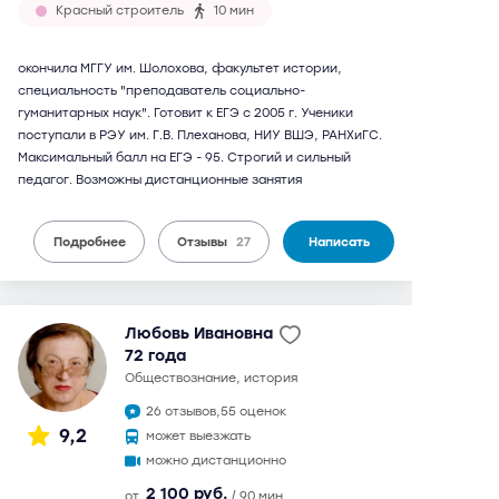
Красный строитель
10 мин
окончила МГГУ им. Шолохова, факультет истории,
специальность "преподаватель социально-
гуманитарных наук". Готовит к ЕГЭ с 2005 г. Ученики
поступали в РЭУ им. Г.В. Плеханова, НИУ ВШЭ, РАНХиГС.
Максимальный балл на ЕГЭ - 95. Строгий и сильный
педагог. Возможны дистанционные занятия
Подробнее
Отзывы
27
Написать
Любовь Ивановна
72 года
обществознание, история
26 отзывов,
55 оценок
9,2
может выезжать
можно дистанционно
2 100 руб.
от
/ 90 мин.