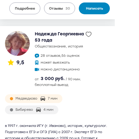
Подробнее
Отзывы
30
Написать
Надежда Георгиевна
53 года
обществознание, история
28 отзывов,
56 оценок
9,5
может выезжать
можно дистанционно
3 000 руб.
от
/ 90 мин.
бесплатный выезд
Медведково
7 мин
Бибирево
4 мин
в 1997 г. окончила ИГУ (г. Иваново), историк, культуролог.
Подготовка к ЕГЭ и ОГЭ (ГИА) с 2007 г. Эксперт ЕГЭ по
истории и обществознанию с 2009 по н.в. Готовит к