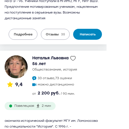
на ЕГЭ - 95. Ученики поступали в МГИМО, МГУ, НИУ ВШЭ.
Предпочтение мотивированным ученикам, нацеленным
на поступление в серьезные вузы. Возможны
дистанционные занятия
Подробнее
Отзывы
35
Написать
Наталья Львовна
56 лет
обществознание, история
33 отзыва,
73 оценки
9,4
можно дистанционно
2 200 руб.
от
/ 90 мин.
Павелецкая
2 мин
окончила исторический факультет МГУ им. Ломоносова
по специальности "История". С 1996 г. -