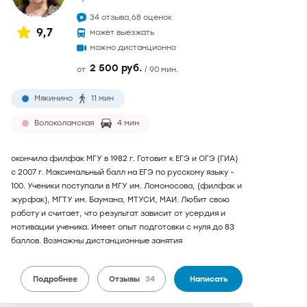
34 отзыва,
68 оценок
9,7
может выезжать
можно дистанционно
2 500 руб.
от
/ 90 мин.
Мякинино
11 мин
Волоколамская
4 мин
окончила филфак МГУ в 1982 г. Готовит к ЕГЭ и ОГЭ (ГИА)
с 2007 г. Максимальный балл на ЕГЭ по русскому языку -
100. Ученики поступали в МГУ им. Ломоносова, (филфак и
журфак), МГТУ им. Баумана, МТУСИ, МАИ. Любит свою
работу и считает, что результат зависит от усердия и
мотивации ученика. Имеет опыт подготовки с нуля до 83
баллов. Возможны дистанционные занятия
Подробнее
Отзывы
34
Написать