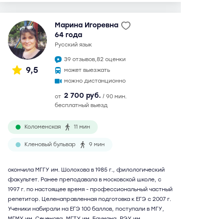
Марина Игоревна
64 года
русский язык
39 отзывов,
82 оценки
9,5
может выезжать
можно дистанционно
2 700 руб.
от
/ 90 мин.
бесплатный выезд
Коломенская
11 мин
Кленовый бульвар
9 мин
окончила МГГУ им. Шолохова в 1985 г., филологический
факультет. Ранее преподавала в московской школе, с
1997 г. по настоящее время - профессиональный частный
репетитор. Целенаправленная подготовка к ЕГЭ с 2007 г.
Ученики набирали на ЕГЭ 100 баллов, поступали в МГУ,
МГМУ им. Сеченова, МГТУ им. Баумана, РЭУ им.