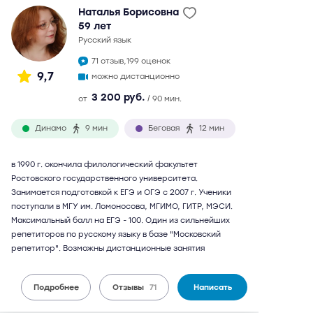
Наталья Борисовна
59 лет
русский язык
71 отзыв,
199 оценок
9,7
можно дистанционно
3 200 руб.
от
/ 90 мин.
Динамо
9 мин
Беговая
12 мин
в 1990 г. окончила филологический факультет
Ростовского государственного университета.
Занимается подготовкой к ЕГЭ и ОГЭ с 2007 г. Ученики
поступали в МГУ им. Ломоносова, МГИМО, ГИТР, МЭСИ.
Максимальный балл на ЕГЭ - 100. Один из сильнейших
репетиторов по русскому языку в базе "Московский
репетитор". Возможны дистанционные занятия
Подробнее
Отзывы
71
Написать