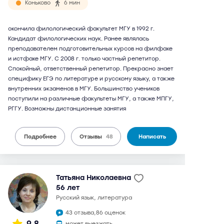
Коньково
6 мин
окончила филологический факультет МГУ в 1992 г.
Кандидат филологических наук. Ранее являлась
преподавателем подготовительных курсов на филфаке
и истфаке МГУ. С 2008 г. только частный репетитор.
Спокойный, ответственный репетитор. Прекрасно знает
специфику ЕГЭ по литературе и русскому языку, а также
внутренних экзаменов в МГУ. Большинство учеников
поступили на различные факультеты МГУ, а также МПГУ,
РГГУ. Возможны дистанционные занятия
Подробнее
Отзывы
48
Написать
Татьяна Николаевна
56 лет
русский язык, литература
43 отзыва,
86 оценок
9,8
может выезжать