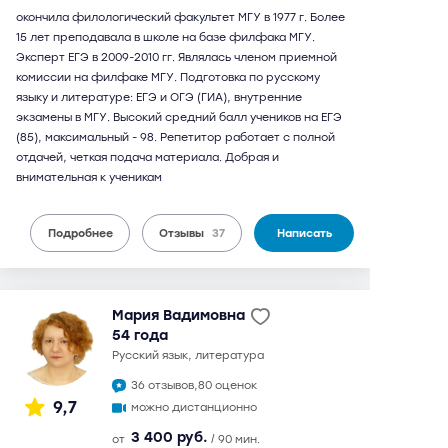
окончила филологический факультет МГУ в 1977 г. Более
15 лет преподавала в школе на базе филфака МГУ.
Эксперт ЕГЭ в 2009-2010 гг. Являлась членом приемной
комиссии на филфаке МГУ. Подготовка по русскому
языку и литературе: ЕГЭ и ОГЭ (ГИА), внутренние
экзамены в МГУ. Высокий средний балл учеников на ЕГЭ
(85), максимальный - 98. Репетитор работает с полной
отдачей, четкая подача материала. Добрая и
внимательная к ученикам
Подробнее
Отзывы
37
Написать
Мария Вадимовна
54 года
русский язык, литература
36 отзывов,
80 оценок
9,7
можно дистанционно
3 400 руб.
от
/ 90 мин.