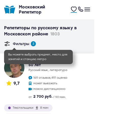
Московский
Репетитор
Репетиторы по русскому языку в
Московском районе
1803
Фильтры
2
Иван Игоревич
50 лет
русский язык, литература
169 отзывов,
491 оценка
9,7
может выезжать
можно дистанционно
2 700 руб.
от
/ 90 мин.
Текстильщики
8 мин