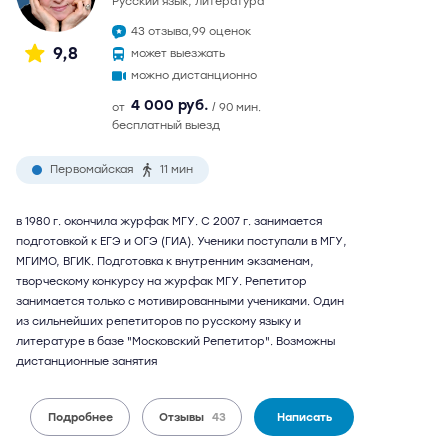
русский язык, литература
43 отзыва,
99 оценок
9,8
может выезжать
можно дистанционно
4 000 руб.
от
/ 90 мин.
бесплатный выезд
Первомайская
11 мин
в 1980 г. окончила журфак МГУ. С 2007 г. занимается
подготовкой к ЕГЭ и ОГЭ (ГИА). Ученики поступали в МГУ,
МГИМО, ВГИК. Подготовка к внутренним экзаменам,
творческому конкурсу на журфак МГУ. Репетитор
занимается только с мотивированными учениками. Один
из сильнейших репетиторов по русскому языку и
литературе в базе "Московский Репетитор". Возможны
дистанционные занятия
Подробнее
Отзывы
43
Написать