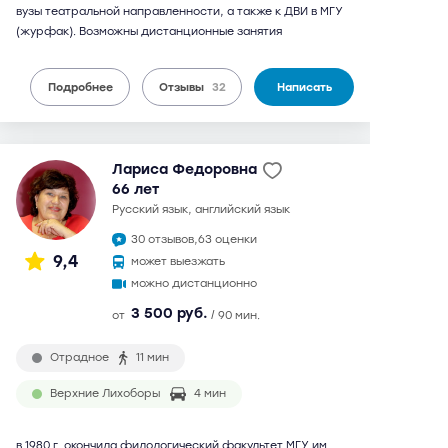
вузы театральной направленности, а также к ДВИ в МГУ
(журфак). Возможны дистанционные занятия
Подробнее
Отзывы
32
Написать
Лариса Федоровна
66 лет
русский язык, английский язык
30 отзывов,
63 оценки
9,4
может выезжать
можно дистанционно
3 500 руб.
от
/ 90 мин.
Отрадное
11 мин
Верхние Лихоборы
4 мин
в 1980 г. окончила филологический факультет МГУ им.