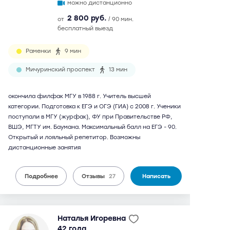
можно дистанционно
2 800 руб.
от
/ 90 мин.
бесплатный выезд
Раменки
9 мин
Мичуринский проспект
13 мин
окончила филфак МГУ в 1988 г. Учитель высшей
категории. Подготовка к ЕГЭ и ОГЭ (ГИА) с 2008 г. Ученики
поступали в МГУ (журфак), ФУ при Правительстве РФ,
ВШЭ, МГТУ им. Баумана. Максимальный балл на ЕГЭ - 90.
Открытый и лояльный репетитор. Возможны
дистанционные занятия
Подробнее
Отзывы
27
Написать
Наталья Игоревна
42 года