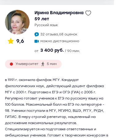
Ирина Владимировна
59 лет
русский язык
32 отзыва,
68 оценок
9,6
можно дистанционно
3 400 руб.
от
/ 90 мин.
Университет
5 мин
в 1991 г. окончила филфак МГУ. Кандидат
филологических наук, действующий доцент филфака
МГУ с 2001 г. Подготовка к ЕГЭ и ОГЭ (ГИА) с 2005 г.
Регулярно готовит учеников к ЕГЭ по русскому языку на
100 баллов. Максимальный балл на ЕГЭ по литературе -
98. Ученики поступали в МГУ, МГИМО, ВШЭ, РГГУ, РУДН,
ГИТИС. В меру строгий репетитор, нацеленный на
достижение максимальных результатов.
Специализируется на подготовке ответственных и
амбициозных учеников. Готовит к творческим конкурсам в