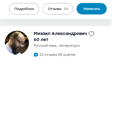
Подробнее
Отзывы
24
Написать
Михаил Александрович
60 лет
русский язык, литература
23 отзыва,
58 оценок
9,5
может выезжать
можно дистанционно
3 600 руб.
от
/ 90 мин.
в 1992 году окончил филологический факультет МГУ.
Кандидат филологических наук. Преподаватель на
подготовительных курсах МГУ им. Ломоносова.
Подготовка к ЕГЭ и ОГЭ (ГИА) с 2008 г. Максимальный
балл на ЕГЭ: русский язык - 100, литература - 100.
Подготовка ДВИ МГУ. При полной отдаче подготовит для
поступления в любой ведущий вуз Москвы. Сильный,