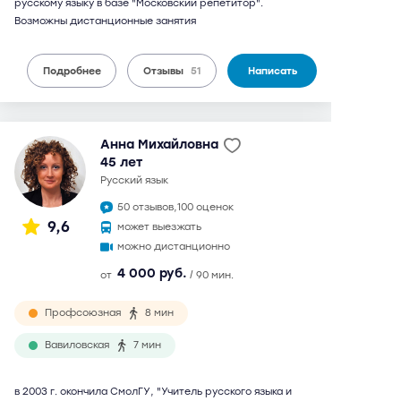
русскому языку в базе "Московский репетитор".
Возможны дистанционные занятия
Подробнее
Отзывы
51
Написать
Анна Михайловна
45 лет
русский язык
50 отзывов,
100 оценок
9,6
может выезжать
можно дистанционно
4 000 руб.
от
/ 90 мин.
Профсоюзная
8 мин
Вавиловская
7 мин
в 2003 г. окончила СмолГУ, "Учитель русского языка и