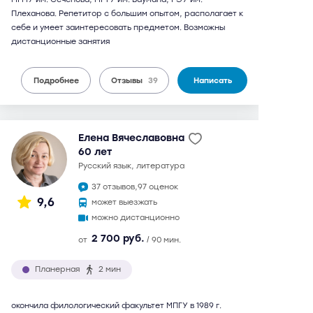
Плеханова. Репетитор с большим опытом, располагает к
себе и умеет заинтересовать предметом. Возможны
дистанционные занятия
Подробнее
Отзывы
39
Написать
Елена Вячеславовна
60 лет
русский язык, литература
37 отзывов,
97 оценок
9,6
может выезжать
можно дистанционно
2 700 руб.
от
/ 90 мин.
Планерная
2 мин
окончила филологический факультет МПГУ в 1989 г.