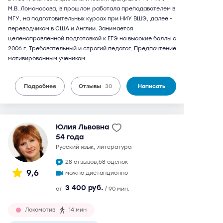
М.В. Ломоносова, в прошлом работала преподавателем в
МГУ, на подготовительных курсах при НИУ ВШЭ, далее -
переводчиком в США и Англии. Занимается
целенаправленной подготовкой к ЕГЭ на высокие баллы с
2006 г. Требовательный и строгий педагог. Предпочтение
мотивированным ученикам
Подробнее
Отзывы
30
Написать
Юлия Львовна
54 года
русский язык, литература
28 отзывов,
68 оценок
9,6
можно дистанционно
3 400 руб.
от
/ 90 мин.
Локомотив
14 мин