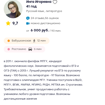
Инга Игоревна
41 год
русский язык, литература
24 отзыва,
56 оценок
9,7
можно дистанционно
6 000 руб.
от
/ 90 мин.
Бабушкинская
12 мин
Ростокино
6 мин
в 2011 г. окончила филфак МПГУ, кандидат
филологических наук. Занимается подготовкой к ЕГЭ и
ОГЭ (ГИА) с 2013 г. Лучший результат на ЕГЭ по русскому
языку - 100 балла, по литературе - 97 баллов. Возможна
подготовка к олимпиадам МГУ. Ученики поступали в ВШЭ,
МПГУ, ВГИК, МАРХИ, МГИМО, РУДН, МГПХА им. Строганова.
Требовательная, умеет продуктивно работать с
учениками любого уровня подготовки. Возможны
дистанционные занятия