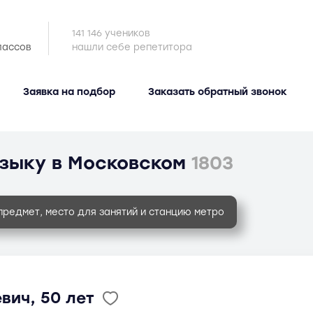
141 146 учеников
лассов
нашли себе репетитора
Заявка на подбор
Заказать обратный звонок
зыку в Московском
1803
предмет, место для занятий и станцию метро
вич, 50 лет