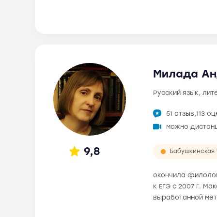
Милада Ан
русский язык, ли
51 отзыв,
113 о
можно дистан
9,8
Бабушкинская
окончила филолог
к ЕГЭ с 2007 г. М
выработанной мет