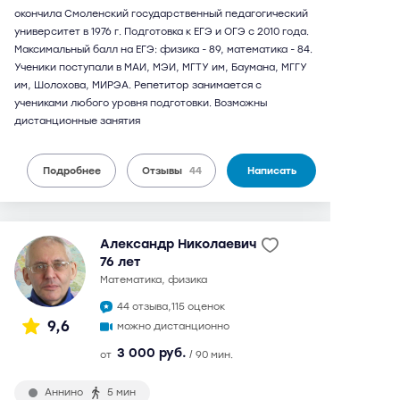
окончила Смоленский государственный педагогический
университет в 1976 г. Подготовка к ЕГЭ и ОГЭ с 2010 года.
Максимальный балл на ЕГЭ: физика - 89, математика - 84.
Ученики поступали в МАИ, МЭИ, МГТУ им, Баумана, МГГУ
им, Шолохова, МИРЭА. Репетитор занимается с
учениками любого уровня подготовки. Возможны
дистанционные занятия
Подробнее
Отзывы
44
Написать
Александр Николаевич
76 лет
математика, физика
44 отзыва,
115 оценок
9,6
можно дистанционно
3 000 руб.
от
/ 90 мин.
Аннино
5 мин