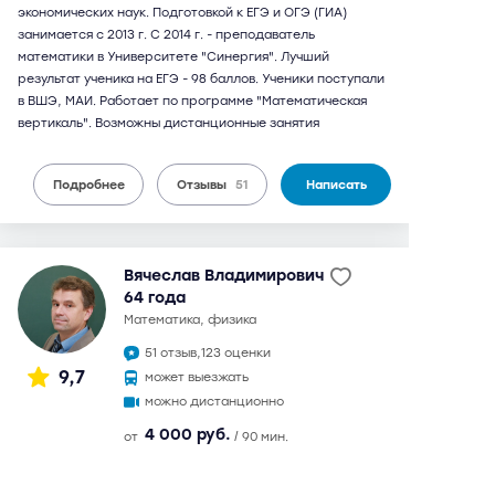
экономических наук. Подготовкой к ЕГЭ и ОГЭ (ГИА)
занимается с 2013 г. С 2014 г. - преподаватель
математики в Университете "Синергия". Лучший
результат ученика на ЕГЭ - 98 баллов. Ученики поступали
в ВШЭ, МАИ. Работает по программе "Математическая
вертикаль". Возможны дистанционные занятия
Подробнее
Отзывы
51
Написать
Вячеслав Владимирович
64 года
математика, физика
51 отзыв,
123 оценки
9,7
может выезжать
можно дистанционно
4 000 руб.
от
/ 90 мин.