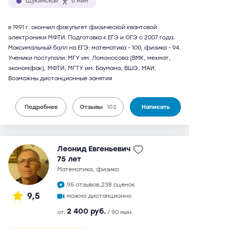
Щукинская
6 мин
в 1991 г. окончил факультет физической квантовой
электроники МФТИ. Подготовка к ЕГЭ и ОГЭ с 2007 года.
Максимальный балл на ЕГЭ: математика - 100, физика - 94.
Ученики поступали: МГУ им. Ломоносова (ВМК, мехмат,
экономфак), МФТИ, МГТУ им. Баумана, ВШЭ, МАИ.
Возможны дистанционные занятия
Подробнее
Отзывы
102
Написать
Леонид Евгеньевич
75 лет
математика, физика
95 отзывов,
238 оценок
9,5
можно дистанционно
2 400 руб.
от
/ 90 мин.