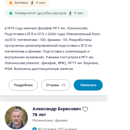
Беляево
5 мин
Университет дружбы народов
9 мин
в 1973 году окончил физфак МГУ им. Ломоносова.
Подготовка к ЕГЭ и ОГЭ с 2006 года. Максимальный балл
на ЕГЭ: математика - 100, физика - 93. Разработаны
программы целенаправленной подготовки к ЕГЭ по
математике и физике. Подготовка к олимпиадам и
внутренним экзаменам. Ученики поступали в МГУ им.
Ломоносова (мехмат, физфак, ВМК), МГТУ им. Баумана,
МЭИ. Возможны дистанционные занятия
Подробнее
Отзывы
95
Написать
Александр Борисович
78 лет
математика, физика
80 отзывов,
232 оценки