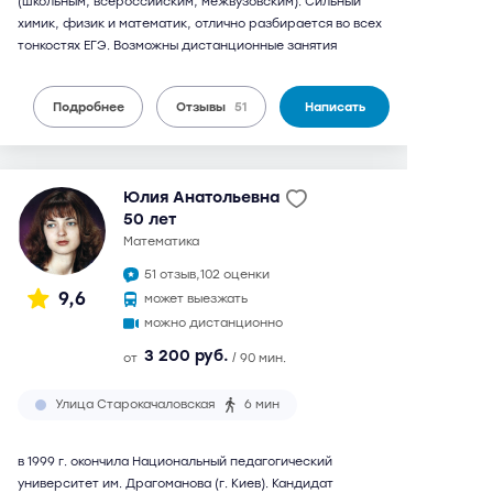
(школьным, всероссийским, межвузовским). Сильный
химик, физик и математик, отлично разбирается во всех
тонкостях ЕГЭ. Возможны дистанционные занятия
Подробнее
Отзывы
51
Написать
Юлия Анатольевна
50 лет
математика
51 отзыв,
102 оценки
9,6
может выезжать
можно дистанционно
3 200 руб.
от
/ 90 мин.
Улица Старокачаловская
6 мин
в 1999 г. окончила Национальный педагогический
университет им. Драгоманова (г. Киев). Кандидат