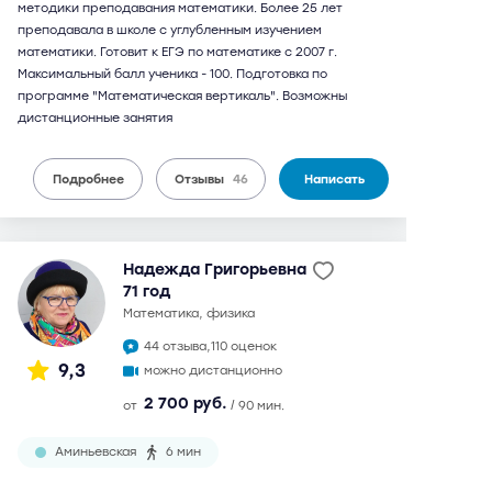
методики преподавания математики. Более 25 лет
преподавала в школе с углубленным изучением
математики. Готовит к ЕГЭ по математике с 2007 г.
Максимальный балл ученика - 100. Подготовка по
программе "Математическая вертикаль". Возможны
дистанционные занятия
Подробнее
Отзывы
46
Написать
Надежда Григорьевна
71 год
математика, физика
44 отзыва,
110 оценок
9,3
можно дистанционно
2 700 руб.
от
/ 90 мин.
Аминьевская
6 мин