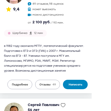
49 отзывов,
98 оценок
9,4
может выезжать
можно дистанционно
2 100 руб.
от
/ 90 мин.
Щербинка
12 мин
в 1982 году окончила МГПУ, математический факультет.
Подготовка к ЕГЭ и ОГЭ (ГИА) с 2007 г. Максимальный
балл на ЕГЭ - 87. Ученики поступали в МГУ им.
Ломоносова, МГИМО, РЭА, МИИТ, МЭИ. Репетитор
специализируется на подготовке учеников среднего
уровня. Возможны дистанционные занятия
Подробнее
Отзывы
49
Написать
Сергей Павлович
56 лет