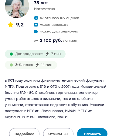
75 лет
математика
47 отзывов,
109 оценок
9,2
может выезжать
можно дистанционно
2 100 руб.
от
/ 90 мин.
Домодедовская
7 мин
Зябликово
14 мин
в 1971 году окончила физико-математический факультет
МПГУ. Подготовка к ЕГЭ и ОГЭ с 2007 года. Максимальный
балл на ЕГЭ - 89. Спокойная, терпеливая, репетитор
умеет работать как с сильными, так и со слабыми
учениками, ответственно подходит к обучению. Ученики
поступали в МГУ им. Ломоносова, МИФИ, МГТУ им.
Баумана, РЭУ им. Плеханова, МФТИ
Подробнее
Отзывы
47
Написать