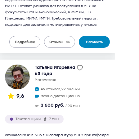
МИТХТ. Готовит учеников для поступления в МГУ на
факультеты ВМК и экономический, в РЭУ им. Г.В.
Плеханова, МИФИ, МФТИ. Требовательный педагог,
подходит для сильных и мотивированных учеников
Подробнее
Отзывы
46
Написать
Татьяна Игоревна
63 года
математика
46 отзывов,
92 оценки
9,6
можно дистанционно
3 600 руб.
от
/ 90 мин.
Текстильщики
7 мин
окончила МЭИ в 1986 г. и аспирантуру МПГУ при кафедре