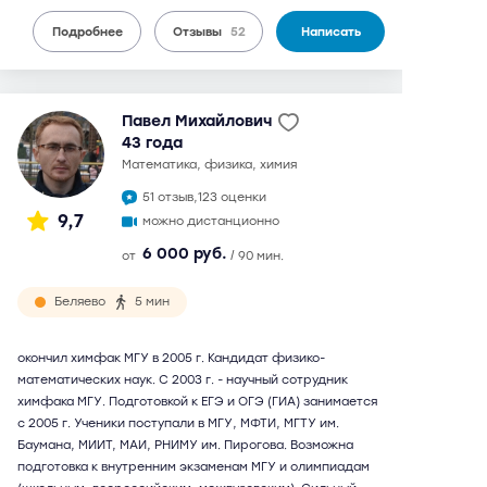
Подробнее
Отзывы
52
Написать
Павел Михайлович
43 года
математика, физика, химия
51 отзыв,
123 оценки
9,7
можно дистанционно
6 000 руб.
от
/ 90 мин.
Беляево
5 мин
окончил химфак МГУ в 2005 г. Кандидат физико-
математических наук. С 2003 г. - научный сотрудник
химфака МГУ. Подготовкой к ЕГЭ и ОГЭ (ГИА) занимается
с 2005 г. Ученики поступали в МГУ, МФТИ, МГТУ им.
Баумана, МИИТ, МАИ, РНИМУ им. Пирогова. Возможна
подготовка к внутренним экзаменам МГУ и олимпиадам