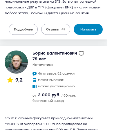
максимальные результаты на ЕГЭ. Есть опыт успешной
подготовки к ДВИ в МГУ (факультет ВМК) и к олимпиадам
любого этапа. Возможны дистанционные занятия
Подробнее
Отзывы
47
Написать
Борис Валентинович
75 лет
математика
46 отзывов,
92 оценки
9,2
может выезжать
можно дистанционно
3 000 руб.
от
/ 90 мин.
бесплатный выезд
в 1973 г. окончил факультет прикладной математики
МИЭМ. Был экспертом ЕГЭ. Ранее преподавал на
подготовительных курсах при РЭУ им. Г.В. Плеханова и