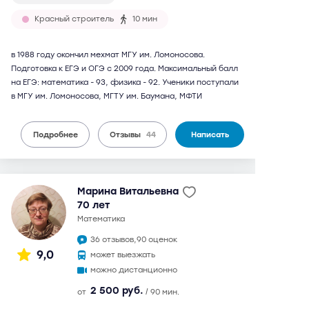
Красный строитель
10 мин
в 1988 году окончил мехмат МГУ им. Ломоносова.
Подготовка к ЕГЭ и ОГЭ с 2009 года. Максимальный балл
на ЕГЭ: математика - 93, физика - 92. Ученики поступали
в МГУ им. Ломоносова, МГТУ им. Баумана, МФТИ
Подробнее
Отзывы
44
Написать
Марина Витальевна
70 лет
математика
36 отзывов,
90 оценок
9,0
может выезжать
можно дистанционно
2 500 руб.
от
/ 90 мин.