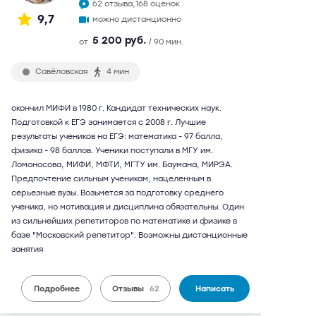
62 отзыва,
168 оценок
9,7
можно дистанционно
5 200 руб.
от
/ 90 мин.
Савёловская
4 мин
окончил МИФИ в 1980 г. Кандидат технических наук.
Подготовкой к ЕГЭ занимается с 2008 г. Лучшие
результаты учеников на ЕГЭ: математика - 97 балла,
физика - 98 баллов. Ученики поступали в МГУ им.
Ломоносова, МИФИ, МФТИ, МГТУ им. Баумана, МИРЭА.
Предпочтение сильным ученикам, нацеленным в
серьезные вузы. Возьмется за подготовку среднего
ученика, но мотивация и дисциплина обязательны. Один
из сильнейших репетиторов по математике и физике в
базе "Московский репетитор". Возможны дистанционные
занятия
Подробнее
Отзывы
62
Написать