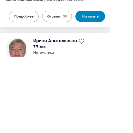
Подробнее
Отзывы
35
Написать
Ирина Анатольевна
79 лет
математика
35 отзывов,
91 оценка
8,8
можно дистанционно
3 600 руб.
от
/ 90 мин.
Университет
5 мин
Вавиловская
9 мин
окончила мехмат МГУ в 1964 г. Кандидат физико-
математических наук. С 1970 г. по настоящее время -
преподаватель МГУ (мехмат, кафедра математики