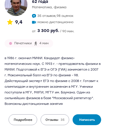
62 года
математика, физика
35 отзывов,
98 оценок
9,4
можно дистанционно
3 300 руб.
от
/ 90 мин.
Печатники
4 мин
в 1986 г. окончил МИФИ. Кандидат физико-
математических наук. С 1993 г. - преподаватель физики в
МИФИ. Подготовкой к ЕГЭ и ОГЭ (ГИА) занимается с 2007
г. Максимальный балл на ЕГЭ по физике - 98.
Действующий эксперт ЕГЭ по физике с 2008 г. Готовит к
олимпиадам и внутренним экзаменам в МГУ. Ученики
поступали в МГУ, МФТИ, МГТУ им. Баумана. Один из
сильнейших физиков в базе "Московский репетитор".
Возможны дистанционные занятия
Подробнее
Отзывы
35
Написать