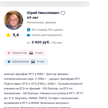
Юрий Николаевич
69 лет
математика, физика
35 отзывов,
102 оценки
9,4
можно дистанционно
3 400 руб.
от
/ 90 мин.
Локомотив
4 мин
Щёлковская
3 мин
окончил физфак МГУ в 1980 г. Доктор физико-
математических наук. С 1986 г. - доцент физфака МГУ.
Подготовка к ЕГЭ и ОГЭ (ГИА) с 2006 г. Лучший результат
ученика на ЕГЭ по физике - 100 баллов, на ЕГЭ по
математике - 100 баллов. Ученики поступали в МГУ, МГТУ
им. Н.Э. Баумана, МИФИ, МФТИ. Готовит к внутренним
экзаменам в МГУ и МИФИ. Возможна экспресс-
подготовка. Возможны дистанционные занятия