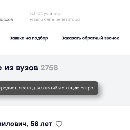
141 103 учеников
лассов
нашли себе репетитора
Заявка на подбор
Заказать обратный звонок
 из вузов
2758
предмет, место для занятий и станцию метро
илович, 58 лет