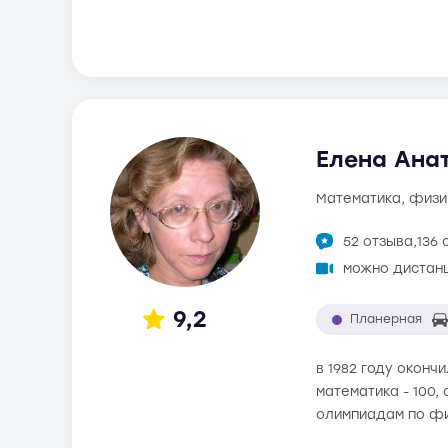
Елена Анат
математика, физи
52 отзыва,
136 
можно дистан
9,2
Планерная
в 1982 году оконч
математика - 100,
олимпиадам по фи