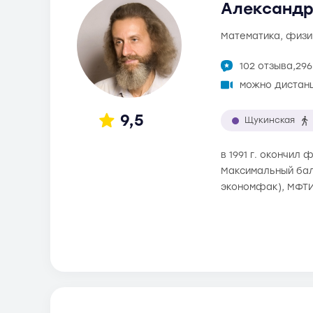
Александр
математика, физи
102 отзыва,
296
можно дистан
9,5
Щукинская
в 1991 г. окончил
Максимальный балл
экономфак), МФТИ