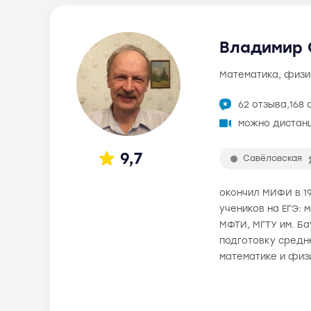
Владимир О
математика, физи
62 отзыва,
168 
можно дистан
9,7
Савёловская
окончил МИФИ в 19
учеников на ЕГЭ: 
МФТИ, МГТУ им. Б
подготовку средне
математике и физ