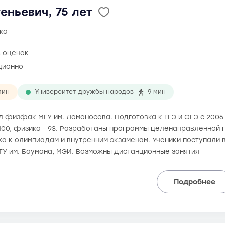
еньевич, 75 лет
ка
8 оценок
ционно
мин
Университет дружбы народов
9 мин
ил физфак МГУ им. Ломоносова. Подготовка к ЕГЭ и ОГЭ с 200
 100, физика - 93. Разработаны программы целенаправленной п
а к олимпиадам и внутренним экзаменам. Ученики поступали в
ТУ им. Баумана, МЭИ. Возможны дистанционные занятия
Подробнее