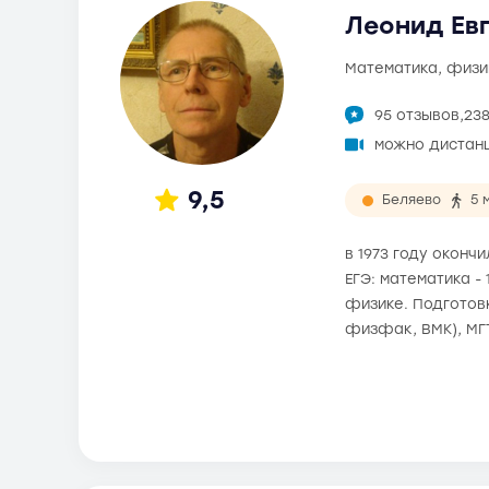
Леонид Евг
математика, физи
95 отзывов,
23
можно дистан
9,5
Беляево
5 
в 1973 году оконч
ЕГЭ: математика -
физике. Подготовк
физфак, ВМК), МГ