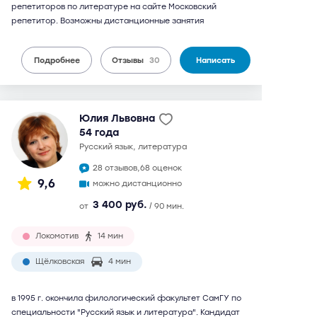
репетиторов по литературе на сайте Московский
репетитор. Возможны дистанционные занятия
Подробнее
Отзывы
30
Написать
Юлия Львовна
54 года
русский язык, литература
28 отзывов,
68 оценок
9,6
можно дистанционно
3 400 руб.
от
/ 90 мин.
Локомотив
14 мин
Щёлковская
4 мин
в 1995 г. окончила филологический факультет СамГУ по
специальности "Русский язык и литература". Кандидат