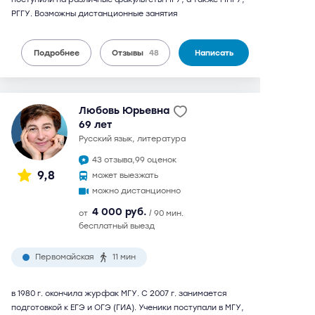
РГГУ. Возможны дистанционные занятия
Подробнее
Отзывы
48
Написать
Любовь Юрьевна
69 лет
русский язык, литература
43 отзыва,
99 оценок
9,8
может выезжать
можно дистанционно
4 000 руб.
от
/ 90 мин.
бесплатный выезд
Первомайская
11 мин
в 1980 г. окончила журфак МГУ. С 2007 г. занимается
подготовкой к ЕГЭ и ОГЭ (ГИА). Ученики поступали в МГУ,