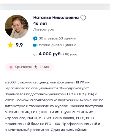
Наталья Николаевна
46 лет
литература
30 отзывов,
63 оценки
9,9
можно дистанционно
4 000 руб.
от
/ 90 мин.
Крымская
4 мин
в 2008 г. окончила сценарный факультет ВГИК им.
Герасимова по специальности "Кинодраматург".
Занимается подготовкой учеников к ЕГЭ и ОГЭ (ГИА) с
2012г. Возможна подготовка ко внутренним экзаменам по
литературе и творческим конкурсам. Ученики поступали
в ГИТИС, ВГИК, ГИТР, КИТ, ТИ им. Щукина, МГХПА им.
Строганова, МХПИ, МГУ им. Ломоносова, РГГУ, ВШЭ.
Максимальный балл на ЕГЭ - 100. Профессиональный и
внимательный репетитор. Один из сильнейших