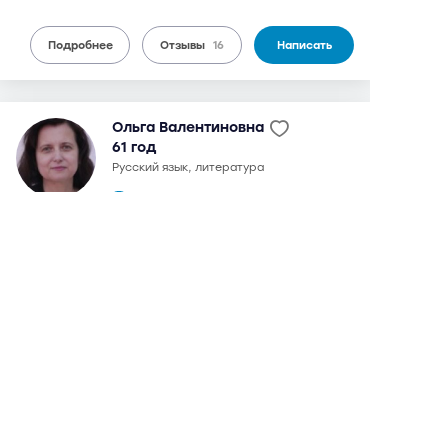
Подробнее
Отзывы
16
Написать
Ольга Валентиновна
61 год
русский язык, литература
16 отзывов,
44 оценки
9,2
может выезжать
можно дистанционно
2 200 руб.
от
/ 90 мин.
бесплатный выезд
Планерная
12 мин
в 1989 г. окончила МГГУ им. М.А. Шолохова по
специальности "преподаватель русского языка и
литературы". Подготовкой к ЕГЭ занимается с 2007 г.,
также возможна подготовка к сочинениям. С 1987 г.