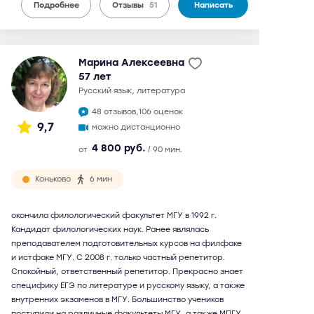
Подробнее
Отзывы
51
Написать
Марина Алексеевна
57 лет
русский язык, литература
48 отзывов,
106 оценок
9,7
можно дистанционно
4 800 руб.
от
/ 90 мин.
Коньково
6 мин
окончила филологический факультет МГУ в 1992 г.
Кандидат филологических наук. Ранее являлась
преподавателем подготовительных курсов на филфаке
и истфаке МГУ. С 2008 г. только частный репетитор.
Спокойный, ответственный репетитор. Прекрасно знает
специфику ЕГЭ по литературе и русскому языку, а также
внутренних экзаменов в МГУ. Большинство учеников
поступили на различные факультеты МГУ, а также МПГУ,