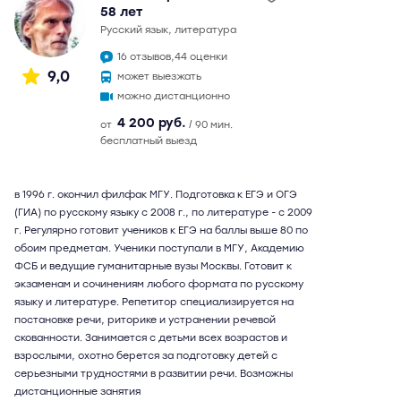
58 лет
русский язык, литература
16 отзывов,
44 оценки
9,0
может выезжать
можно дистанционно
4 200 руб.
от
/ 90 мин.
бесплатный выезд
в 1996 г. окончил филфак МГУ. Подготовка к ЕГЭ и ОГЭ
(ГИА) по русскому языку с 2008 г., по литературе - с 2009
г. Регулярно готовит учеников к ЕГЭ на баллы выше 80 по
обоим предметам. Ученики поступали в МГУ, Академию
ФСБ и ведущие гуманитарные вузы Москвы. Готовит к
экзаменам и сочинениям любого формата по русскому
языку и литературе. Репетитор специализируется на
постановке речи, риторике и устранении речевой
скованности. Занимается с детьми всех возрастов и
взрослыми, охотно берется за подготовку детей с
серьезными трудностями в развитии речи. Возможны
дистанционные занятия