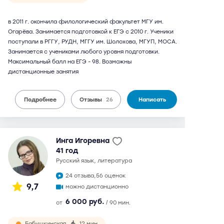
в 2011 г. окончила филологический факультет МГУ им.
Огарёва. Занимается подготовкой к ЕГЭ с 2010 г. Ученики
поступали в РГГУ, РУДН, МГГУ им. Шолохова, МГУП, МОСА.
Занимается с учениками любого уровня подготовки.
Максимальный балл на ЕГЭ - 98. Возможны
дистанционные занятия
Подробнее
Отзывы
26
Написать
Инга Игоревна
41 год
русский язык, литература
24 отзыва,
56 оценок
9,7
можно дистанционно
6 000 руб.
от
/ 90 мин.
Бабушкинская
12 мин