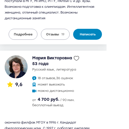
поступали в МГУ, МГИМО, РГГУ, РАНХиГС и др. вузы.
Возможна подготовка к олимпиадам. Интеллигентная
женщина, отличный специалист. Возможны
дистанционные занятия
Подробнее
Отзывы
19
Написать
Мария Викторовна
53 года
русский язык, литература
18 отзывов,
36 оценок
9,6
может выезжать
можно дистанционно
4 700 руб.
от
/ 90 мин.
бесплатный выезд
окончила филфак МГОУ в 1996 г. Кандидат
филологических наук. С 1997 г. работает учителем