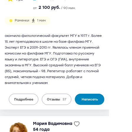
2 100 руб.
от
/ 90 мин.
Раменки
1 мин
окончила филологический факультет МГУ в 1977 г. Более
15 лет преподавала в школе на базе филфака МГУ.
Эксперт ЕГЭ в 2009-2010 гг. Являлась членом приемной
комиссии на филфаке МГУ. Подготовка по русскому
языку и литературе: ЕГЭ и ОГЭ (ГИА), внутренние
экзамены в МГУ. Высокий средний балл учеников на ЕГЭ
(85), максимальный - 98. Репетитор работает с полной
отдачей, четкая подача материала. Добрая и
внимательная к ученикам
Подробнее
Отзывы
37
Написать
Мария Вадимовна
54 года