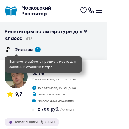
Московский
Репетитор
Репетиторы по литературе для 9
класса
817
Фильтры
1
Вы можете выбрать предмет, место для
занятий и станцию метро
Иван Игоревич
50 лет
русский язык, литература
169 отзывов,
491 оценка
9,7
может выезжать
можно дистанционно
2 700 руб.
от
/ 90 мин.
Текстильщики
8 мин