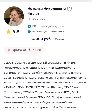
Наталья Николаевна
46 лет
литература
30 отзывов,
63 оценки
9,9
можно дистанционно
4 000 руб.
от
/ 90 мин.
Крымская
4 мин
в 2008 г. окончила сценарный факультет ВГИК им.
Герасимова по специальности "Кинодраматург".
Занимается подготовкой учеников к ЕГЭ и ОГЭ (ГИА) с
2012г. Возможна подготовка ко внутренним экзаменам по
литературе и творческим конкурсам. Ученики поступали
в ГИТИС, ВГИК, ГИТР, КИТ, ТИ им. Щукина, МГХПА им.
Строганова, МХПИ, МГУ им. Ломоносова, РГГУ, ВШЭ.
Максимальный балл на ЕГЭ - 100. Профессиональный и
внимательный репетитор. Один из сильнейших
репетиторов по литературе на сайте Московский