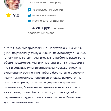
русский язык, литература
16 отзывов,
44 оценки
9,0
может выезжать
можно дистанционно
4 200 руб.
от
/ 90 мин.
бесплатный выезд
в 1996 г. окончил филфак МГУ. Подготовка к ЕГЭ и ОГЭ
(ГИА) по русскому языку с 2008 г., по литературе - с 2009
г. Регулярно готовит учеников к ЕГЭ на баллы выше 80 по
обоим предметам. Ученики поступали в МГУ, Академию
ФСБ и ведущие гуманитарные вузы Москвы. Готовит к
экзаменам и сочинениям любого формата по русскому
языку и литературе. Репетитор специализируется на
постановке речи, риторике и устранении речевой
скованности. Занимается с детьми всех возрастов и
взрослыми, охотно берется за подготовку детей с
серьезными трудностями в развитии речи. Возможны
дистанционные занятия