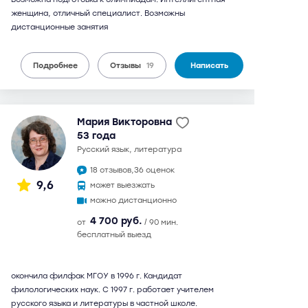
женщина, отличный специалист. Возможны
дистанционные занятия
Подробнее
Отзывы
19
Написать
Мария Викторовна
53 года
русский язык, литература
18 отзывов,
36 оценок
9,6
может выезжать
можно дистанционно
4 700 руб.
от
/ 90 мин.
бесплатный выезд
окончила филфак МГОУ в 1996 г. Кандидат
филологических наук. С 1997 г. работает учителем
русского языка и литературы в частной школе.