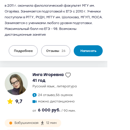
в 2011 г. окончила филологический факультет МГУ им.
Огарёва. Занимается подготовкой к ЕГЭ с 2010 г. Ученики
поступали в РГГУ, РУДН, МГГУ им. Шолохова, МГУП, МОСА.
Занимается с учениками любого уровня подготовки.
Максимальный балл на ЕГЭ - 98. Возможны
дистанционные занятия
Подробнее
Отзывы
26
Написать
Инга Игоревна
41 год
русский язык, литература
24 отзыва,
56 оценок
9,7
можно дистанционно
6 000 руб.
от
/ 90 мин.
Бабушкинская
12 мин