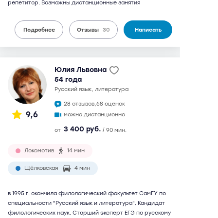
репетитор. Возможны дистанционные занятия
Подробнее
Отзывы
30
Написать
Юлия Львовна
54 года
русский язык, литература
28 отзывов,
68 оценок
9,6
можно дистанционно
3 400 руб.
от
/ 90 мин.
Локомотив
14 мин
Щёлковская
4 мин
в 1995 г. окончила филологический факультет СамГУ по
специальности "Русский язык и литература". Кандидат
филологических наук. Старший эксперт ЕГЭ по русскому