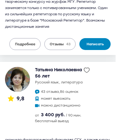
творческому конкурсу на журфак МГУ. Репетитор
занимается только с мотивированными учениками. Один
из сильнейших репетиторов по русскому языку и
литературе в базе "Московский Репетитор". Возможны
дистанционные занятия
Подробнее
Отзывы
43
Написать
Татьяна Николаевна
56 лет
русский язык, литература
43 отзыва,
86 оценок
9,8
может выезжать
можно дистанционно
3 400 руб.
от
/ 90 мин.
бесплатный выезд
окончила филологический факультет СГУ, а также курсы