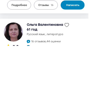
Подробнее
Отзывы
16
Написать
Ольга Валентиновна
61 год
русский язык, литература
16 отзывов,
44 оценки
9,2
может выезжать
можно дистанционно
2 200 руб.
от
/ 90 мин.
бесплатный выезд
Планерная
12 мин
в 1989 г. окончила МГГУ им. М.А. Шолохова по
специальности "преподаватель русского языка и
литературы". Подготовкой к ЕГЭ занимается с 2007 г.,
также возможна подготовка к сочинениям. С 1987 г.
преподает русский язык и литературу в