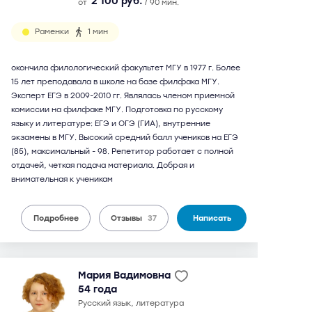
2 100 руб.
от
/ 90 мин.
Раменки
1 мин
окончила филологический факультет МГУ в 1977 г. Более
15 лет преподавала в школе на базе филфака МГУ.
Эксперт ЕГЭ в 2009-2010 гг. Являлась членом приемной
комиссии на филфаке МГУ. Подготовка по русскому
языку и литературе: ЕГЭ и ОГЭ (ГИА), внутренние
экзамены в МГУ. Высокий средний балл учеников на ЕГЭ
(85), максимальный - 98. Репетитор работает с полной
отдачей, четкая подача материала. Добрая и
внимательная к ученикам
Подробнее
Отзывы
37
Написать
Мария Вадимовна
54 года
русский язык, литература