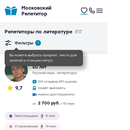
Московский
Репетитор
Репетиторы по литературе
817
Фильтры
1
Вы можете выбрать предмет, место для
занятий и станцию метро
Иван Игоревич
50 лет
русский язык, литература
169 отзывов,
491 оценка
9,7
может выезжать
можно дистанционно
2 700 руб.
от
/ 90 мин.
Текстильщики
8 мин
Стахановская
14 мин