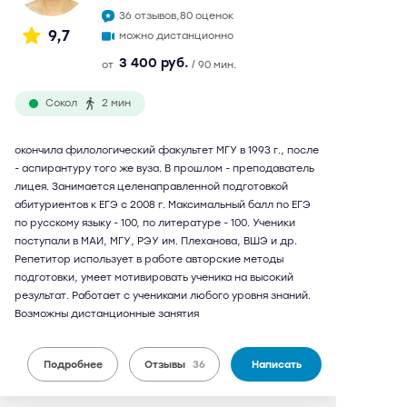
36 отзывов,
80 оценок
9,7
можно дистанционно
3 400 руб.
от
/ 90 мин.
Сокол
2 мин
окончила филологический факультет МГУ в 1993 г., после
- аспирантуру того же вуза. В прошлом - преподаватель
лицея. Занимается целенаправленной подготовкой
абитуриентов к ЕГЭ с 2008 г. Максимальный балл по ЕГЭ
по русскому языку - 100, по литературе - 100. Ученики
поступали в МАИ, МГУ, РЭУ им. Плеханова, ВШЭ и др.
Репетитор использует в работе авторские методы
подготовки, умеет мотивировать ученика на высокий
результат. Работает с учениками любого уровня знаний.
Возможны дистанционные занятия
Подробнее
Отзывы
36
Написать