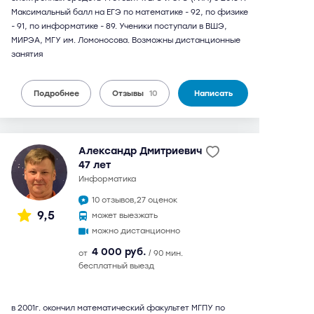
Максимальный балл на ЕГЭ по математике - 92, по физике
- 91, по информатике - 89. Ученики поступали в ВШЭ,
МИРЭА, МГУ им. Ломоносова. Возможны дистанционные
занятия
Подробнее
Отзывы
10
Написать
Александр Дмитриевич
47 лет
информатика
10 отзывов,
27 оценок
9,5
может выезжать
можно дистанционно
4 000 руб.
от
/ 90 мин.
бесплатный выезд
в 2001г. окончил математический факультет МГПУ по