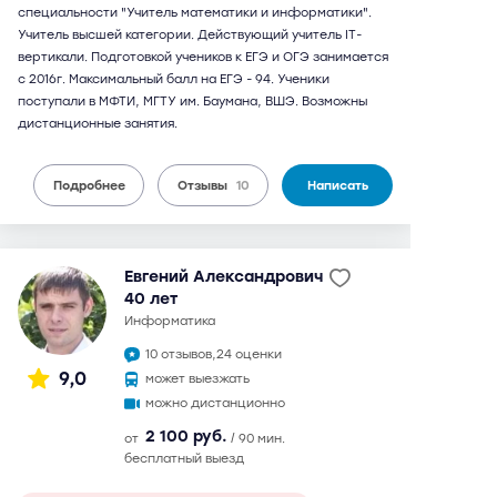
специальности "Учитель математики и информатики".
Учитель высшей категории. Действующий учитель IT-
вертикали. Подготовкой учеников к ЕГЭ и ОГЭ занимается
с 2016г. Максимальный балл на ЕГЭ - 94. Ученики
поступали в МФТИ, МГТУ им. Баумана, ВШЭ. Возможны
дистанционные занятия.
Подробнее
Отзывы
10
Написать
Евгений Александрович
40 лет
информатика
10 отзывов,
24 оценки
9,0
может выезжать
можно дистанционно
2 100 руб.
от
/ 90 мин.
бесплатный выезд