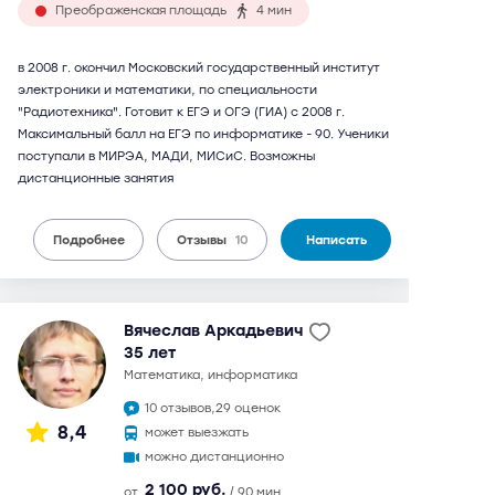
Преображенская площадь
4 мин
в 2008 г. окончил Московский государственный институт
электроники и математики, по специальности
"Радиотехника". Готовит к ЕГЭ и ОГЭ (ГИА) с 2008 г.
Максимальный балл на ЕГЭ по информатике - 90. Ученики
поступали в МИРЭА, МАДИ, МИСиС. Возможны
дистанционные занятия
Подробнее
Отзывы
10
Написать
Вячеслав Аркадьевич
35 лет
математика, информатика
10 отзывов,
29 оценок
8,4
может выезжать
можно дистанционно
2 100 руб.
от
/ 90 мин.