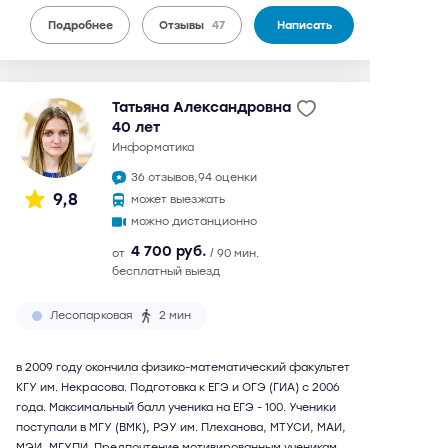
Подробнее
Отзывы
47
Написать
Татьяна Александровна
40 лет
информатика
36 отзывов,
94 оценки
9,8
может выезжать
можно дистанционно
4 700 руб.
от
/ 90 мин.
бесплатный выезд
Лесопарковая
2 мин
в 2009 году окончила физико-математический факультет
КГУ им. Некрасова. Подготовка к ЕГЭ и ОГЭ (ГИА) с 2006
года. Максимальный балл ученика на ЕГЭ - 100. Ученики
поступали в МГУ (ВМК), РЭУ им. Плеханова, МТУСИ, МАИ,
МЭИ, МГУПИ. Предпочтение мотивированным ученикам.