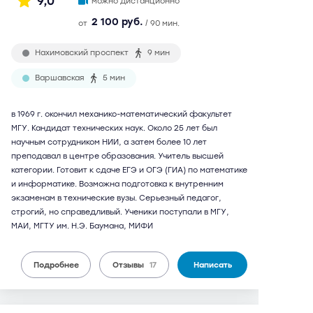
9,0
можно дистанционно
2 100 руб.
от
/ 90 мин.
Нахимовский проспект
9 мин
Варшавская
5 мин
в 1969 г. окончил механико-математический факультет
МГУ. Кандидат технических наук. Около 25 лет был
научным сотрудником НИИ, а затем более 10 лет
преподавал в центре образования. Учитель высшей
категории. Готовит к сдаче ЕГЭ и ОГЭ (ГИА) по математике
и информатике. Возможна подготовка к внутренним
экзаменам в технические вузы. Серьезный педагог,
строгий, но справедливый. Ученики поступали в МГУ,
МАИ, МГТУ им. Н.Э. Баумана, МИФИ
Подробнее
Отзывы
17
Написать