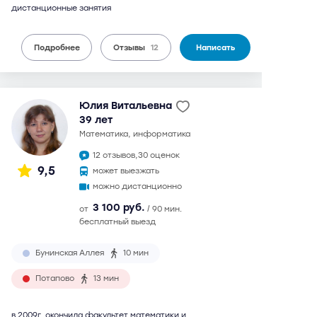
дистанционные занятия
Подробнее
Отзывы
12
Написать
Юлия Витальевна
39 лет
математика, информатика
12 отзывов,
30 оценок
9,5
может выезжать
можно дистанционно
3 100 руб.
от
/ 90 мин.
бесплатный выезд
Бунинская Аллея
10 мин
Потапово
13 мин
в 2009г. окончила факультет математики и