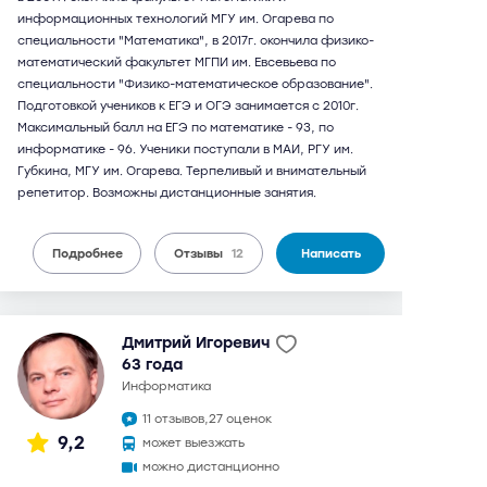
информационных технологий МГУ им. Огарева по
специальности "Математика", в 2017г. окончила физико-
математический факультет МГПИ им. Евсевьева по
специальности "Физико-математическое образование".
Подготовкой учеников к ЕГЭ и ОГЭ занимается с 2010г.
Максимальный балл на ЕГЭ по математике - 93, по
информатике - 96. Ученики поступали в МАИ, РГУ им.
Губкина, МГУ им. Огарева. Терпеливый и внимательный
репетитор. Возможны дистанционные занятия.
Подробнее
Отзывы
12
Написать
Дмитрий Игоревич
63 года
информатика
11 отзывов,
27 оценок
9,2
может выезжать
можно дистанционно