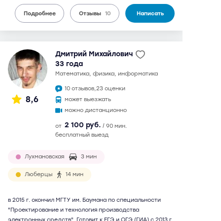
Подробнее
Отзывы
10
Написать
Дмитрий Михайлович
33 года
математика, физика, информатика
10 отзывов,
23 оценки
8,6
может выезжать
можно дистанционно
2 100 руб.
от
/ 90 мин.
бесплатный выезд
Лухмановская
3 мин
Люберцы
14 мин
в 2015 г. окончил МГТУ им. Баумана по специальности
"Проектирование и технология производства
электронных средств". Готовит к ЕГЭ и ОГЭ (ГИА) с 2013 г.