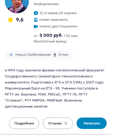
информатика
12 отзывов,
24 оценки
9,6
может выезжать
можно дистанционно
3 000 руб.
от
/ 90 мин.
бесплатный выезд
Улица Скобелевская
8 мин
в 1994 году окончила физико-математический факультет
Государственного гуманитарно-технологического
университета. Подготовка к ЕГЭ и ОГЭ (ГИА) с 2007 года.
Максимальный балл на ЕГЭ - 95. Ученики поступали в
МГТУ им. Баумана, МЭИ, МИСиС, МГТУ ГА, МГТУ
"Станкин", РТУ МИРЭА, МИИГАиК. Возможны
дистанционные занятия
Подробнее
Отзывы
12
Написать