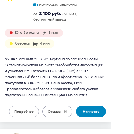
можно дистанционно
2 100 руб.
от
/ 90 мин.
бесплатный выезд
Юго-Западная
8 мин
Озёрная
4 мин
в 2014 г. окончил МГТУ им. Баумана по специальности
"Автоматизированные системы обработки информации
и управления". Готовит к ЕГЭ и ОГЭ (ГИА) с 2011 г.
Максимальный балл на ЕГЭ по информатике - 91. Ученики
поступали в ВШЭ, МГУ им. Ломоносова, МАИ.
Преподаватель работает с учениками любого уровня
подготовки. Возможны дистанционные занятия
Подробнее
Отзывы
10
Написать