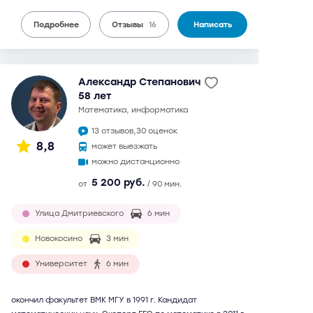
Подробнее
Отзывы
16
Написать
Александр Степанович
58 лет
математика, информатика
13 отзывов,
30 оценок
8,8
может выезжать
можно дистанционно
5 200 руб.
от
/ 90 мин.
Улица Дмитриевского
6 мин
Новокосино
3 мин
Университет
6 мин
окончил факультет ВМК МГУ в 1991 г. Кандидат