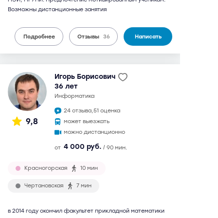
Возможны дистанционные занятия
Подробнее
Отзывы
36
Написать
Игорь Борисович
36 лет
информатика
24 отзыва,
51 оценка
9,8
может выезжать
можно дистанционно
4 000 руб.
от
/ 90 мин.
Красногорская
10 мин
Чертановская
7 мин
в 2014 году окончил факультет прикладной математики