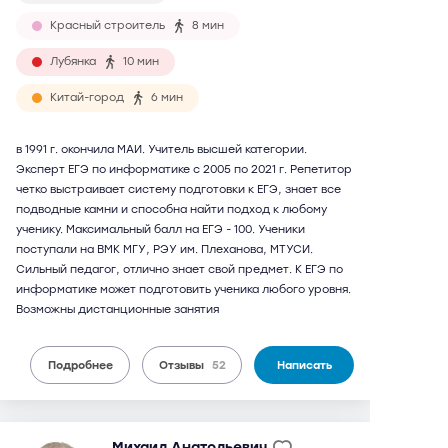
Красный строитель
8 мин
Лубянка
10 мин
Китай-город
6 мин
в 1991 г. окончила МАИ. Учитель высшей категории.
Эксперт ЕГЭ по информатике с 2005 по 2021 г. Репетитор
четко выстраивает систему подготовки к ЕГЭ, знает все
подводные камни и способна найти подход к любому
ученику. Максимальный балл на ЕГЭ - 100. Ученики
поступали на ВМК МГУ, РЭУ им. Плеханова, МТУСИ.
Сильный педагог, отлично знает свой предмет. К ЕГЭ по
информатике может подготовить ученика любого уровня.
Возможны дистанционные занятия
Подробнее
Отзывы
52
Написать
Михаил Анатольевич