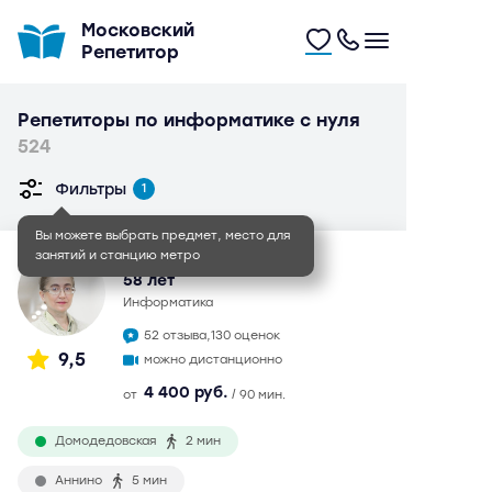
Московский
Репетитор
Репетиторы по информатике с нуля
524
Фильтры
1
Вы можете выбрать предмет, место для
занятий и станцию метро
Юлия Марковна
58 лет
информатика
52 отзыва,
130 оценок
9,5
можно дистанционно
4 400 руб.
от
/ 90 мин.
Домодедовская
2 мин
Аннино
5 мин