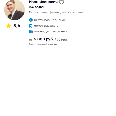
Иван Иванович
34 года
математика, физика, информатика
10 отзывов,
27 оценок
8,6
может выезжать
можно дистанционно
5 000 руб.
от
/ 90 мин.
бесплатный выезд
Профсоюзная
11 мин
Вавиловская
8 мин
в 2014 г. окончил МФТИ по специальности "Прикладная
математика и физика". Максимальный балл на ЕГЭ по
математике - 90, по физике - 92, по информатике - 93.
Ученики поступали в МФТИ, МГУ им. Ломоносова, ВШЭ.
Также готовит к олимпиадам по математике, физике и
информатике. Возможны дистанционные занятия