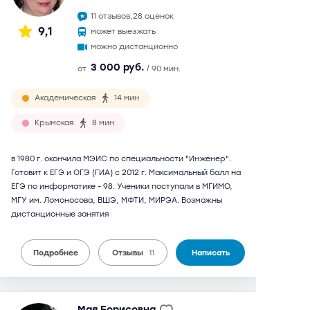
11 отзывов,
28 оценок
9,1
может выезжать
можно дистанционно
3 000 руб.
от
/ 90 мин.
Академическая
14 мин
Крымская
8 мин
в 1980 г. окончила МЭИС по специальности "Инженер".
Готовит к ЕГЭ и ОГЭ (ГИА) с 2012 г. Максимальный балл на
ЕГЭ по информатике - 98. Ученики поступали в МГИМО,
МГУ им. Ломоносова, ВШЭ, МФТИ, МИРЭА. Возможны
дистанционные занятия
Подробнее
Отзывы
11
Написать
Мая Борисовна