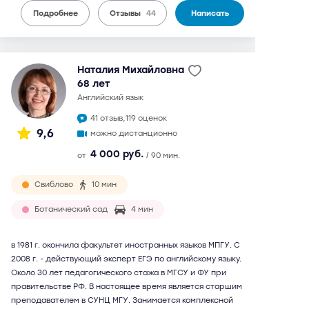
Подробнее
Отзывы
44
Написать
Наталия Михайловна
68 лет
английский язык
41 отзыв,
119 оценок
9,6
можно дистанционно
4 000 руб.
от
/ 90 мин.
Свиблово
10 мин
Ботанический сад
4 мин
в 1981 г. окончила факультет иностранных языков МПГУ. С
2008 г. - действующий эксперт ЕГЭ по английскому языку.
Около 30 лет педагогического стажа в МГСУ и ФУ при
правительстве РФ. В настоящее время является старшим
преподавателем в СУНЦ МГУ. Занимается комплексной