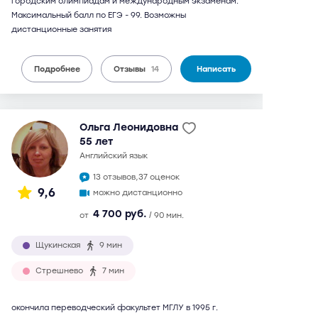
городским олимпиадам и международным экзаменам.
Максимальный балл по ЕГЭ - 99. Возможны
дистанционные занятия
Подробнее
Отзывы
14
Написать
Ольга Леонидовна
55 лет
английский язык
13 отзывов,
37 оценок
9,6
можно дистанционно
4 700 руб.
от
/ 90 мин.
Щукинская
9 мин
Стрешнево
7 мин
окончила переводческий факультет МГЛУ в 1995 г.