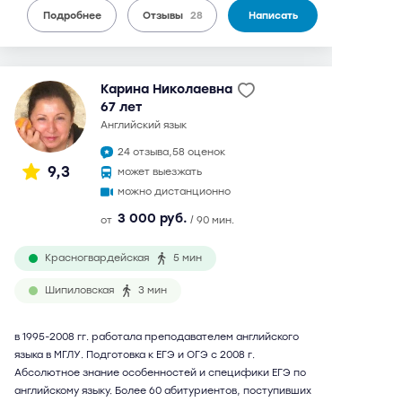
Подробнее
Отзывы
28
Написать
Карина Николаевна
67 лет
английский язык
24 отзыва,
58 оценок
9,3
может выезжать
можно дистанционно
3 000 руб.
от
/ 90 мин.
Красногвардейская
5 мин
Шипиловская
3 мин
в 1995-2008 гг. работала преподавателем английского
языка в МГЛУ. Подготовка к ЕГЭ и ОГЭ с 2008 г.
Абсолютное знание особенностей и специфики ЕГЭ по
английскому языку. Более 60 абитуриентов, поступивших