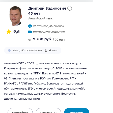
Дмитрий Вадимович
45 лет
английский язык
19 отзывов,
46 оценок
9,5
можно дистанционно
2 700 руб.
от
/ 90 мин.
Улица Скобелевская
4 мин
окончил МГЛУ в 2003 г., там же окончил аспирантуру.
Кандидат филологических наук. С 2009 г. по настоящее
время преподает в МПГУ. Баллы по ЕГЭ: максимальный -
98. Ученики поступали в РЭУ им. Плеханова, РГГУ,
РАНХиГС, РГУНГ им. Губкина. Занимается подготовкой
абитуриентов к ЕГЭ с учетом всех "подводных камней",
готовит к международным экзаменам. Возможны
дистанционные занятия
Подробнее
Отзывы
19
Написать