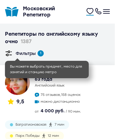
Московский
Репетитор
Репетиторы по английскому языку
очно
1387
Фильтры
1
Вы можете выбрать предмет, место для
занятий и станцию метро
Ольга Степановна
63 года
английский язык
75 отзывов,
158 оценок
9,5
можно дистанционно
4 000 руб.
от
/ 90 мин.
Багратионовская
7 мин
Парк Победы
12 мин