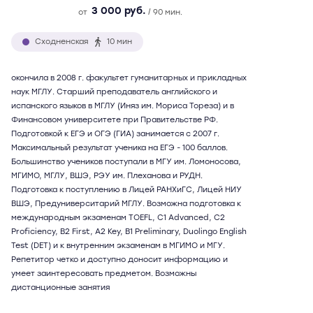
3 000 руб.
от
/ 90 мин.
Сходненская
10 мин
окончила в 2008 г. факультет гуманитарных и прикладных
наук МГЛУ. Старший преподаватель английского и
испанского языков в МГЛУ (Иняз им. Мориса Тореза) и в
Финансовом университете при Правительстве РФ.
Подготовкой к ЕГЭ и ОГЭ (ГИА) занимается с 2007 г.
Максимальный результат ученика на ЕГЭ - 100 баллов.
Большинство учеников поступали в МГУ им. Ломоносова,
МГИМО, МГЛУ, ВШЭ, РЭУ им. Плеханова и РУДН.
Подготовка к поступлению в Лицей РАНХиГС, Лицей НИУ
ВШЭ, Предуниверситарий МГЛУ. Возможна подготовка к
международным экзаменам TOEFL, C1 Advanced, C2
Proficiency, B2 First, A2 Key, B1 Preliminary, Duolingo English
Test (DET) и к внутренним экзаменам в МГИМО и МГУ.
Репетитор четко и доступно доносит информацию и
умеет заинтересовать предметом. Возможны
дистанционные занятия