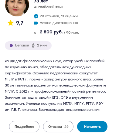
78 лет
английский язык
29 отзывов,
73 оценки
9,7
можно дистанционно
2 800 руб.
от
/ 90 мин.
Беговая
2 мин
кандидат филологических наук, автор учебных пособий
по изучению языка, обладатель международных
сертификатов. Окончила педагогический факультет
МГЛУ в 1971 г., позже - аспирантуру данного вуза. Более
30 лет являлась доцентом на переводческом факультете
МГЛУ. С 2012 г. - профессиональный частный репетитор.
Занимается подготовкой к ЕГЭ, ОГЭ и внутренним
экзаменам. Ученики поступали в МГЛУ, МПГУ, РГГУ, РЭУ
им. Г.В. Плеханова. Возможны дистанционные занятия
Подробнее
Отзывы
29
Написать