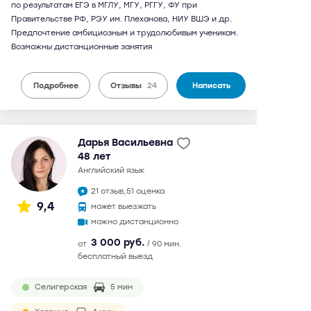
по результатам ЕГЭ в МГЛУ, МГУ, РГГУ, ФУ при
Правительстве РФ, РЭУ им. Плеханова, НИУ ВШЭ и др.
Предпочтение амбициозным и трудолюбивым ученикам.
Возможны дистанционные занятия
Подробнее
Отзывы
24
Написать
Дарья Васильевна
48 лет
английский язык
21 отзыв,
51 оценка
9,4
может выезжать
можно дистанционно
3 000 руб.
от
/ 90 мин.
бесплатный выезд
Селигерская
5 мин