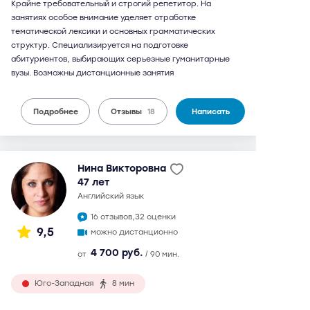
Крайне требовательный и строгий репетитор. На
занятиях особое внимание уделяет отработке
тематической лексики и основных грамматических
структур. Специализируется на подготовке
абитуриентов, выбирающих серьезные гуманитарные
вузы. Возможны дистанционные занятия
Подробнее
Отзывы
18
Написать
Нина Викторовна
47 лет
английский язык
16 отзывов,
32 оценки
9,5
можно дистанционно
4 700 руб.
от
/ 90 мин.
Юго-Западная
8 мин