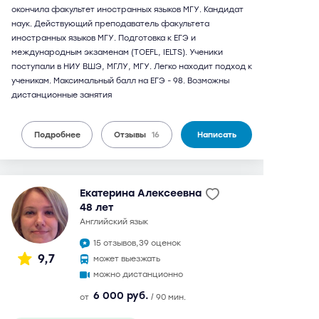
окончила факультет иностранных языков МГУ. Кандидат
наук. Действующий преподаватель факультета
иностранных языков МГУ. Подготовка к ЕГЭ и
международным экзаменам (TOEFL, IELTS). Ученики
поступали в НИУ ВШЭ, МГЛУ, МГУ. Легко находит подход к
ученикам. Максимальный балл на ЕГЭ - 98. Возможны
дистанционные занятия
Подробнее
Отзывы
16
Написать
Екатерина Алексеевна
48 лет
английский язык
15 отзывов,
39 оценок
9,7
может выезжать
можно дистанционно
6 000 руб.
от
/ 90 мин.