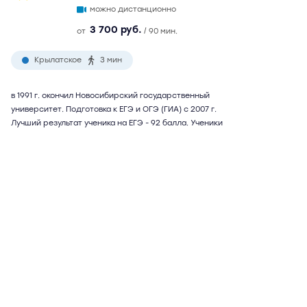
можно дистанционно
3 700 руб.
от
/ 90 мин.
Крылатское
3 мин
в 1991 г. окончил Новосибирский государственный
университет. Подготовка к ЕГЭ и ОГЭ (ГИА) с 2007 г.
Лучший результат ученика на ЕГЭ - 92 балла. Ученики
поступали в МГИМО, МГУ, МФЮА, ВШЭ. Возможна
подготовка к внутренним экзаменам в МГИМО, подготовка
к TOEFL и IELTS. Репетитор использует собственную
методику подготовки, учитывающую психологические
особенности характера ученика. Возможны
дистанционные занятия
Подробнее
Отзывы
12
Написать
Ольга Вениаминовна