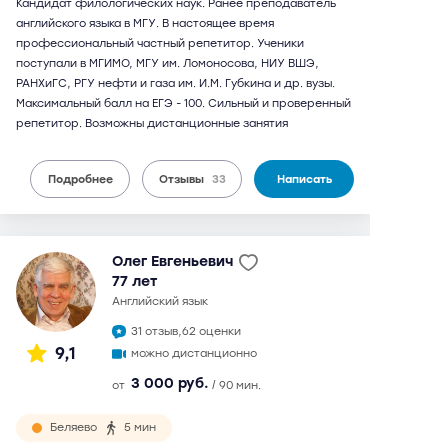
Кандидат филологических наук. Ранее преподаватель
английского языка в МГУ. В настоящее время
профессиональный частный репетитор. Ученики
поступали в МГИМО, МГУ им. Ломоносова, НИУ ВШЭ,
РАНХиГС, РГУ нефти и газа им. И.М. Губкина и др. вузы.
Максимальный балл на ЕГЭ - 100. Сильный и проверенный
репетитор. Возможны дистанционные занятия
Подробнее
Отзывы
33
Написать
Олег Евгеньевич
77 лет
английский язык
31 отзыв,
62 оценки
9,1
можно дистанционно
3 000 руб.
от
/ 90 мин.
Беляево
5 мин