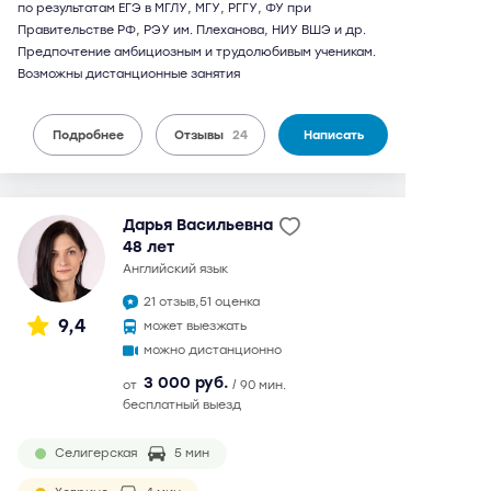
по результатам ЕГЭ в МГЛУ, МГУ, РГГУ, ФУ при
Правительстве РФ, РЭУ им. Плеханова, НИУ ВШЭ и др.
Предпочтение амбициозным и трудолюбивым ученикам.
Возможны дистанционные занятия
Подробнее
Отзывы
24
Написать
Дарья Васильевна
48 лет
английский язык
21 отзыв,
51 оценка
9,4
может выезжать
можно дистанционно
3 000 руб.
от
/ 90 мин.
бесплатный выезд
Селигерская
5 мин