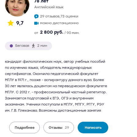
78 лет
английский язык
29 отзывов,
73 оценки
9,7
можно дистанционно
2 800 руб.
от
/ 90 мин.
Беговая
2 мин
кандидат филологических наук, автор учебных пособий
по изучению языка, обладатель международных
сертификатов. Окончила педагогический факультет
МГЛУ в 1971 г., позже - аспирантуру данного вуза. Более
30 лет являлась доцентом на переводческом факультете
МГЛУ. С 2012 г. - профессиональный частный репетитор.
Занимается подготовкой к ЕГЭ, ОГЭ и внутренним
экзаменам. Ученики поступали в МГЛУ, МПГУ, РГГУ, РЭУ
им. Г.В. Плеханова. Возможны дистанционные занятия
Подробнее
Отзывы
29
Написать