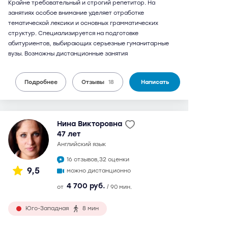
Крайне требовательный и строгий репетитор. На
занятиях особое внимание уделяет отработке
тематической лексики и основных грамматических
структур. Специализируется на подготовке
абитуриентов, выбирающих серьезные гуманитарные
вузы. Возможны дистанционные занятия
Подробнее
Отзывы
18
Написать
Нина Викторовна
47 лет
английский язык
16 отзывов,
32 оценки
9,5
можно дистанционно
4 700 руб.
от
/ 90 мин.
Юго-Западная
8 мин