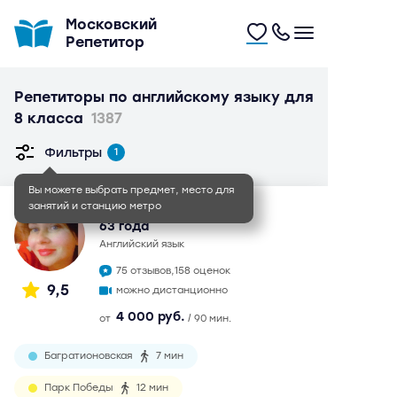
Московский
Репетитор
Репетиторы по английскому языку для
8 класса
1387
Фильтры
1
Вы можете выбрать предмет, место для
занятий и станцию метро
Ольга Степановна
63 года
английский язык
75 отзывов,
158 оценок
9,5
можно дистанционно
4 000 руб.
от
/ 90 мин.
Багратионовская
7 мин
Парк Победы
12 мин