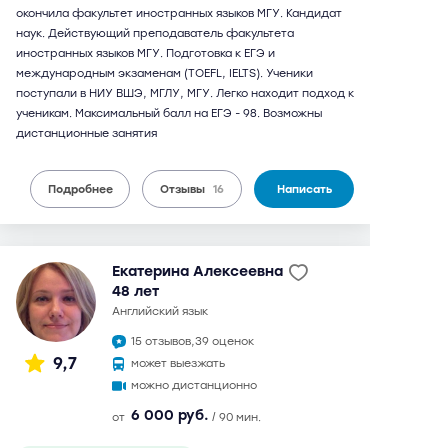
окончила факультет иностранных языков МГУ. Кандидат
наук. Действующий преподаватель факультета
иностранных языков МГУ. Подготовка к ЕГЭ и
международным экзаменам (TOEFL, IELTS). Ученики
поступали в НИУ ВШЭ, МГЛУ, МГУ. Легко находит подход к
ученикам. Максимальный балл на ЕГЭ - 98. Возможны
дистанционные занятия
Подробнее
Отзывы
16
Написать
Екатерина Алексеевна
48 лет
английский язык
15 отзывов,
39 оценок
9,7
может выезжать
можно дистанционно
6 000 руб.
от
/ 90 мин.