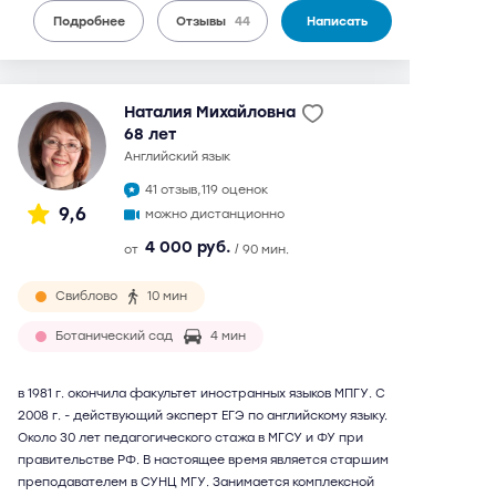
Подробнее
Отзывы
44
Написать
Наталия Михайловна
68 лет
английский язык
41 отзыв,
119 оценок
9,6
можно дистанционно
4 000 руб.
от
/ 90 мин.
Свиблово
10 мин
Ботанический сад
4 мин
в 1981 г. окончила факультет иностранных языков МПГУ. С
2008 г. - действующий эксперт ЕГЭ по английскому языку.
Около 30 лет педагогического стажа в МГСУ и ФУ при
правительстве РФ. В настоящее время является старшим
преподавателем в СУНЦ МГУ. Занимается комплексной