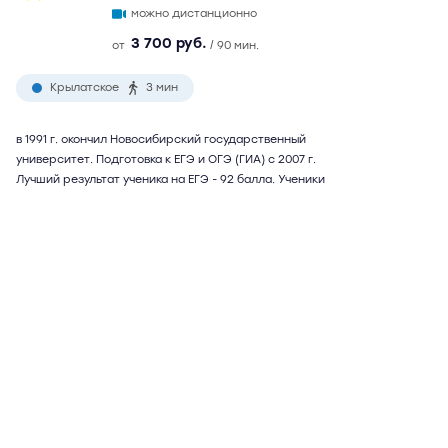
можно дистанционно
3 700 руб.
от
/ 90 мин.
Крылатское
3 мин
в 1991 г. окончил Новосибирский государственный
университет. Подготовка к ЕГЭ и ОГЭ (ГИА) с 2007 г.
Лучший результат ученика на ЕГЭ - 92 балла. Ученики
поступали в МГИМО, МГУ, МФЮА, ВШЭ. Возможна
подготовка к внутренним экзаменам в МГИМО, подготовка
к TOEFL и IELTS. Репетитор использует собственную
методику подготовки, учитывающую психологические
особенности характера ученика. Возможны
дистанционные занятия
Подробнее
Отзывы
12
Написать
Ольга Вениаминовна