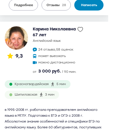
Подробнее
Отзывы
28
Написать
Карина Николаевна
67 лет
английский язык
24 отзыва,
58 оценок
9,3
может выезжать
можно дистанционно
3 000 руб.
от
/ 90 мин.
Красногвардейская
5 мин
Шипиловская
3 мин
в 1995-2008 гг. работала преподавателем английского
языка в МГЛУ. Подготовка к ЕГЭ и ОГЭ с 2008 г.
Абсолютное знание особенностей и специфики ЕГЭ по
английскому языку. Более 60 абитуриентов, поступивших