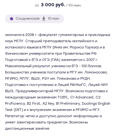
3 000 руб.
от
/ 90 мин.
Сходненская
10 мин
окончила в 2008 г. факультет гуманитарных и прикладных
наук МГЛУ. Старший преподаватель английского и
испанского языков в МГЛУ (Иняз им. Мориса Тореза) и в
Финансовом университете при Правительстве РФ.
Подготовкой к ЕГЭ и ОГЭ (ГИА) занимается с 2007 г.
Максимальный результат ученика на ЕГЭ - 100 баллов.
Большинство учеников поступали в МГУ им. Ломоносова,
МГИМО, МГЛУ, ВШЭ, РЭУ им. Плеханова и РУДН.
Подготовка к поступлению в Лицей РАНХиГС, Лицей НИУ
ВШЭ, Предуниверситарий МГЛУ. Возможна подготовка к
международным экзаменам TOEFL, C1 Advanced, C2
Proficiency, B2 First, A2 Key, B1 Preliminary, Duolingo English
Test (DET) и к внутренним экзаменам в МГИМО и МГУ.
Репетитор четко и доступно доносит информацию и
умеет заинтересовать предметом. Возможны
дистанционные занятия