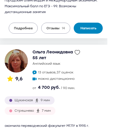
городским олимпиадам и международным экзаменам.
Максимальный балл по ЕГЭ - 99. Возможны
дистанционные занятия
Подробнее
Отзывы
14
Написать
Ольга Леонидовна
55 лет
английский язык
13 отзывов,
37 оценок
9,6
можно дистанционно
4 700 руб.
от
/ 90 мин.
Щукинская
9 мин
Стрешнево
7 мин
окончила переводческий факультет МГЛУ в 1995 г.