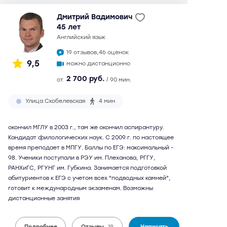
Дмитрий Вадимович
45 лет
английский язык
19 отзывов,
46 оценок
9,5
можно дистанционно
2 700 руб.
от
/ 90 мин.
Улица Скобелевская
4 мин
окончил МГЛУ в 2003 г., там же окончил аспирантуру.
Кандидат филологических наук. С 2009 г. по настоящее
время преподает в МПГУ. Баллы по ЕГЭ: максимальный -
98. Ученики поступали в РЭУ им. Плеханова, РГГУ,
РАНХиГС, РГУНГ им. Губкина. Занимается подготовкой
абитуриентов к ЕГЭ с учетом всех "подводных камней",
готовит к международным экзаменам. Возможны
дистанционные занятия
Подробнее
Отзывы
19
Написать