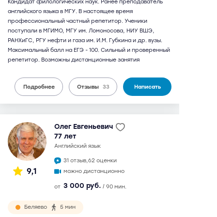
Кандидат филологических наук. Ранее преподаватель
английского языка в МГУ. В настоящее время
профессиональный частный репетитор. Ученики
поступали в МГИМО, МГУ им. Ломоносова, НИУ ВШЭ,
РАНХиГС, РГУ нефти и газа им. И.М. Губкина и др. вузы.
Максимальный балл на ЕГЭ - 100. Сильный и проверенный
репетитор. Возможны дистанционные занятия
Подробнее
Отзывы
33
Написать
Олег Евгеньевич
77 лет
английский язык
31 отзыв,
62 оценки
9,1
можно дистанционно
3 000 руб.
от
/ 90 мин.
Беляево
5 мин