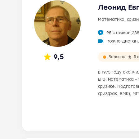
Леонид Евг
математика, физи
95 отзывов,
23
можно дистан
9,5
Беляево
5 
в 1973 году оконч
ЕГЭ: математика -
физике. Подготовк
физфак, ВМК), МГ