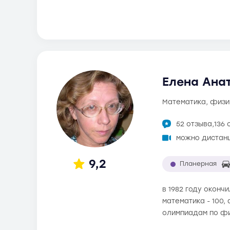
Елена Анат
математика, физи
52 отзыва,
136 
можно дистан
9,2
Планерная
в 1982 году оконч
математика - 100,
олимпиадам по фи