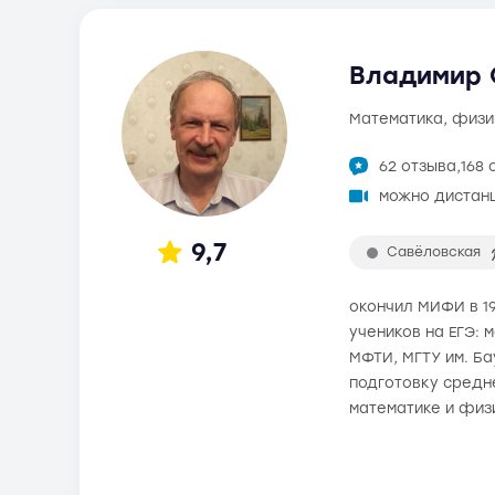
Владимир О
математика, физи
62 отзыва,
168 
можно дистан
9,7
Савёловская
окончил МИФИ в 19
учеников на ЕГЭ: 
МФТИ, МГТУ им. Б
подготовку средне
математике и физ