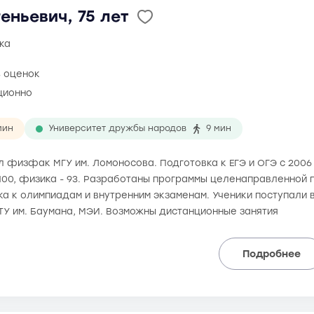
еньевич, 75 лет
ка
8 оценок
ционно
мин
Университет дружбы народов
9 мин
ил физфак МГУ им. Ломоносова. Подготовка к ЕГЭ и ОГЭ с 200
 100, физика - 93. Разработаны программы целенаправленной п
а к олимпиадам и внутренним экзаменам. Ученики поступали в
ТУ им. Баумана, МЭИ. Возможны дистанционные занятия
Подробнее