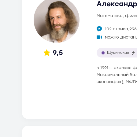
Александр
математика, физи
102 отзыва,
296
можно дистан
9,5
Щукинская
в 1991 г. окончил
Максимальный балл
экономфак), МФТИ