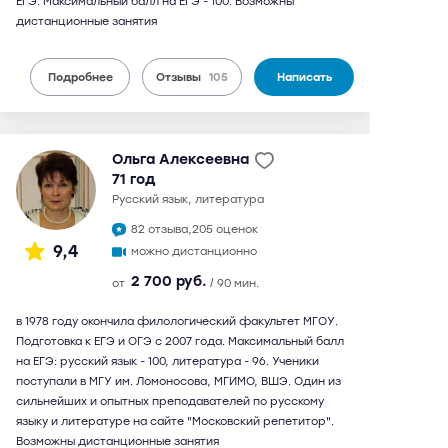
ЕГЭ. Максимальный балл на ЕГЭ - 100. Возможны
дистанционные занятия
Подробнее
Отзывы
105
Написать
Ольга Алексеевна
71 год
русский язык, литература
82 отзыва,
205 оценок
9,4
можно дистанционно
2 700 руб.
от
/ 90 мин.
в 1978 году окончила филологический факультет МГОУ.
Подготовка к ЕГЭ и ОГЭ с 2007 года. Максимальный балл
на ЕГЭ: русский язык - 100, литература - 96. Ученики
поступали в МГУ им. Ломоносова, МГИМО, ВШЭ. Один из
сильнейших и опытных преподавателей по русскому
языку и литературе на сайте "Московский репетитор".
Возможны дистанционные занятия