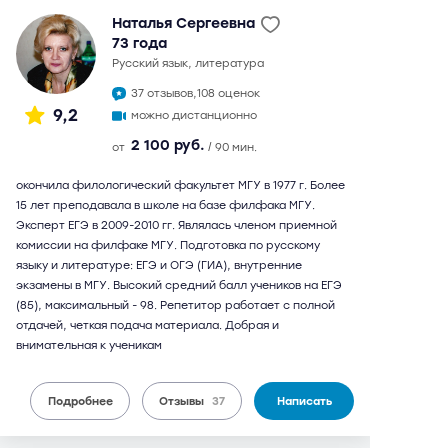
Наталья Сергеевна
73 года
русский язык, литература
37 отзывов,
108 оценок
9,2
можно дистанционно
2 100 руб.
от
/ 90 мин.
окончила филологический факультет МГУ в 1977 г. Более
15 лет преподавала в школе на базе филфака МГУ.
Эксперт ЕГЭ в 2009-2010 гг. Являлась членом приемной
комиссии на филфаке МГУ. Подготовка по русскому
языку и литературе: ЕГЭ и ОГЭ (ГИА), внутренние
экзамены в МГУ. Высокий средний балл учеников на ЕГЭ
(85), максимальный - 98. Репетитор работает с полной
отдачей, четкая подача материала. Добрая и
внимательная к ученикам
Подробнее
Отзывы
37
Написать