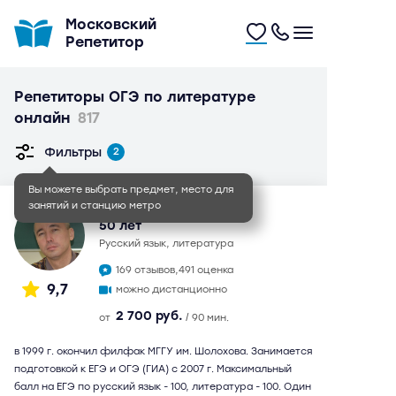
Московский
Репетитор
Репетиторы ОГЭ по литературе
онлайн
817
Фильтры
2
Вы можете выбрать предмет, место для
занятий и станцию метро
Иван Игоревич
50 лет
русский язык, литература
169 отзывов,
491 оценка
9,7
можно дистанционно
2 700 руб.
от
/ 90 мин.
в 1999 г. окончил филфак МГГУ им. Шолохова. Занимается
подготовкой к ЕГЭ и ОГЭ (ГИА) с 2007 г. Максимальный
балл на ЕГЭ по русский язык - 100, литература - 100. Один