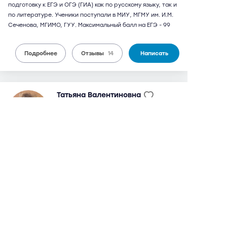
подготовку к ЕГЭ и ОГЭ (ГИА) как по русскому языку, так и
по литературе. Ученики поступали в МИУ, МГМУ им. И.М.
Сеченова, МГИМО, ГУУ. Максимальный балл на ЕГЭ - 99
Подробнее
Отзывы
14
Написать
Татьяна Валентиновна
67 лет
русский язык, литература
14 отзывов,
34 оценки
9,6
можно дистанционно
2 800 руб.
от
/ 90 мин.
окончила филологический факультет МПГУ. Заслуженный
учитель России. Педагогический стаж более 35 лет.
Является экспертом окружных и городских олимпиад.
Ученики поступили в МГУ им. Ломоносова, РНИМУ им.
Пирогова, МГИМО, МПГУ. Максимальный балл на ЕГЭ по