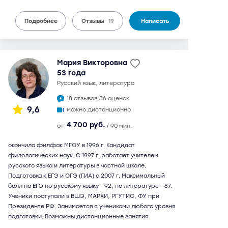
Подробнее
Отзывы
19
Написать
Мария Викторовна
53 года
русский язык, литература
18 отзывов,
36 оценок
9,6
можно дистанционно
4 700 руб.
от
/ 90 мин.
окончила филфак МГОУ в 1996 г. Кандидат
филологических наук. С 1997 г. работает учителем
русского языка и литературы в частной школе.
Подготовка к ЕГЭ и ОГЭ (ГИА) с 2007 г. Максимальный
балл на ЕГЭ по русскому языку - 92, по литературе - 87.
Ученики поступали в ВШЭ, МАРХИ, РГУТИС, ФУ при
Президенте РФ. Занимается с учениками любого уровня
подготовки. Возможны дистанционные занятия