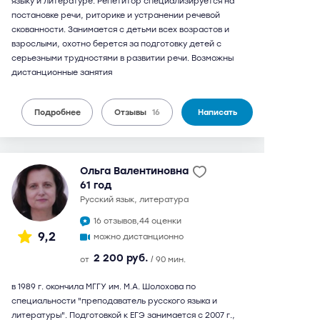
языку и литературе. Репетитор специализируется на
постановке речи, риторике и устранении речевой
скованности. Занимается с детьми всех возрастов и
взрослыми, охотно берется за подготовку детей с
серьезными трудностями в развитии речи. Возможны
дистанционные занятия
Подробнее
Отзывы
16
Написать
Ольга Валентиновна
61 год
русский язык, литература
16 отзывов,
44 оценки
9,2
можно дистанционно
2 200 руб.
от
/ 90 мин.
в 1989 г. окончила МГГУ им. М.А. Шолохова по
специальности "преподаватель русского языка и
литературы". Подготовкой к ЕГЭ занимается с 2007 г.,