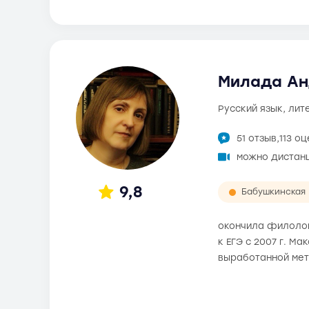
Милада Ан
русский язык, ли
51 отзыв,
113 о
можно дистан
9,8
Бабушкинская
окончила филолог
к ЕГЭ с 2007 г. М
выработанной мет