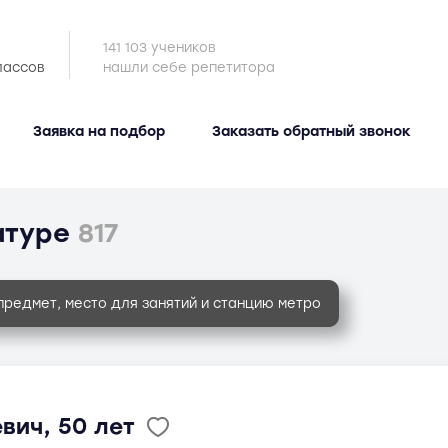
141 103 учеников
лассов
нашли себе репетитора
Заявка на подбор
Заказать обратный звонок
атуре
817
предмет, место для занятий и станцию метро
вич, 50 лет