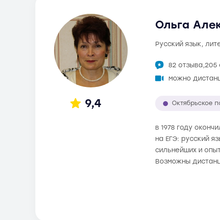
Ольга Алек
русский язык, ли
82 отзыва,
205
можно дистан
9,4
Октябрьское п
в 1978 году оконч
на ЕГЭ: русский я
сильнейших и опыт
Возможны дистанц