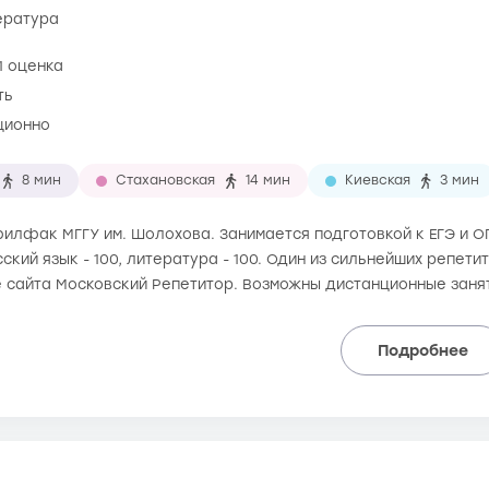
тература
1 оценка
ть
ционно
8 мин
Стахановская
14 мин
Киевская
3 мин
 филфак МГГУ им. Шолохова. Занимается подготовкой к ЕГЭ и ОГ
сский язык - 100, литература - 100. Один из сильнейших репети
е сайта Московский Репетитор. Возможны дистанционные заня
Подробнее