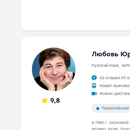
Любовь Юр
русский язык, ли
43 отзыва,
99 
может выезжа
можно дистан
9,8
Первомайская
в 1980 г. окончил
МГИМО, ВГИК. Под