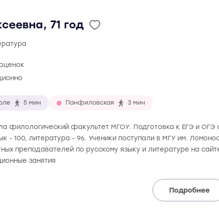
сеевна, 71 год
тература
 оценок
ционно
оле
5 мин
Панфиловская
3 мин
ила филологический факультет МГОУ. Подготовка к ЕГЭ и ОГЭ 
зык - 100, литература - 96. Ученики поступали в МГУ им. Ломон
ных преподавателей по русскому языку и литературе на сайт
ионные занятия
Подробнее