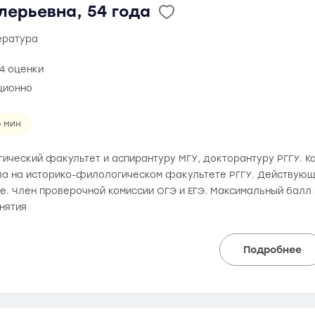
лерьевна, 54 года
тература
4 оценки
ционно
6 мин
ический факультет и аспирантуру МГУ, докторантуру РГГУ. К
а на историко-филологическом факультете РГГУ. Действующи
е. Член проверочной комиссии ОГЭ и ЕГЭ. Максимальный балл н
нятия
Подробнее