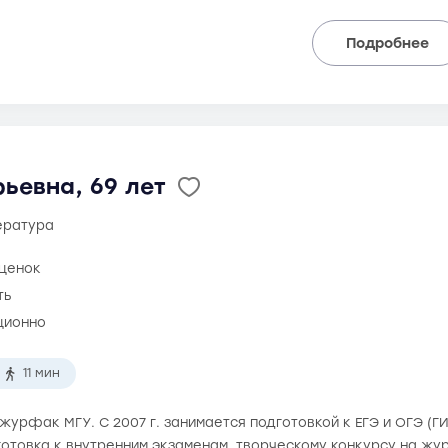
Подробнее
ьевна, 69 лет
тература
оценок
ть
ционно
11 мин
а журфак МГУ. С 2007 г. занимается подготовкой к ЕГЭ и ОГЭ (Г
готовка к внутренним экзаменам, творческому конкурсу на жу