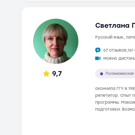
Светлана Г
русский язык, ли
67 отзывов,
161
можно дистан
9,7
Полежаевская
окончила ГГУ в 19
репетитор. Опыт п
программы. Максим
подготовки. Возм