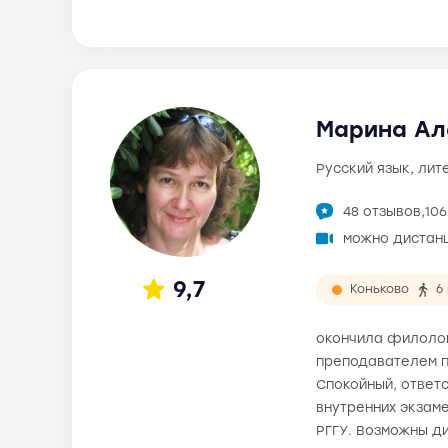
Марина Але
русский язык, ли
48 отзывов,
10
можно дистан
9,7
Коньково
6
окончила филолог
преподавателем п
Спокойный, ответс
внутренних экзам
РГГУ. Возможны д