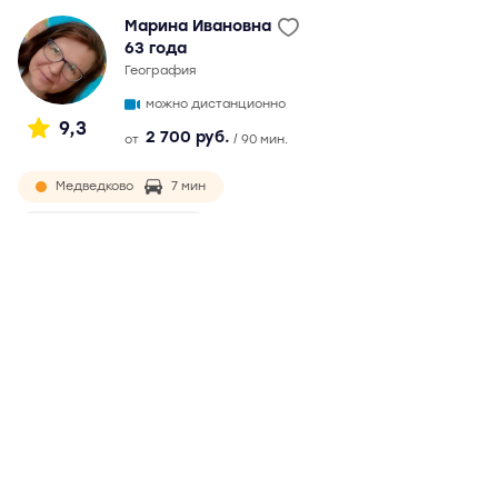
Марина Ивановна
63 года
география
можно дистанционно
9,3
2 700 руб.
от
/ 90 мин.
Медведково
7 мин
Бибирево
4 мин
в 1993 г. окончила МПГУ по специальности «Учитель
географии». Готовит учеников к ОГЭ (ГИА) с 2018 г.
Максимальный балл ученика на ОГЭ - 5. Терпеливый и
контактный преподаватель, работает с учениками
любого уровня знаний. Дистанционно не занимается
Подробнее
Отзывы
0
Написать