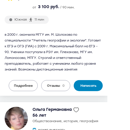
3 100 руб.
от
/ 90 мин.
Южная
11 мин
в 2000 г. окончила МГГУ им. М. Шолохова по
специальности "Учитель географии и экологии". Готовит
к ЕГЭ и ОГЭ (ГИА) с 2009 г. Максимальный балл на ЕГЭ -
90. Ученики поступали в РЭУ им. Плеханова, МГУ им.
Ломоносова, МПГУ. Строгий и ответственный
преподаватель, работает с учениками любого уровня
знаний. Возможны дистанционные занятия
Подробнее
Отзывы
0
Написать
Ольга Германовна
56 лет
обществознание, история, география
может выезжать