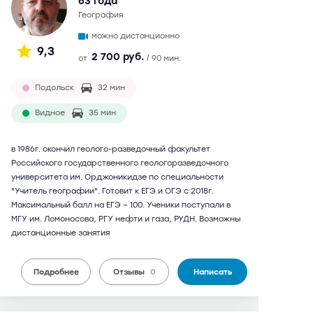
63 года
география
можно дистанционно
9,3
2 700 руб.
от
/ 90 мин.
Подольск
32 мин
Видное
35 мин
в 1986г. окончил геолого-разведочный факультет
Российского государственного геологоразведочного
университета им. Орджоникидзе по специальности
"Учитель географии". Готовит к ЕГЭ и ОГЭ с 2018г.
Максимальный балл на ЕГЭ – 100. Ученики поступали в
МГУ им. Ломоносова, РГУ нефти и газа, РУДН. Возможны
дистанционные занятия
Подробнее
Отзывы
0
Написать