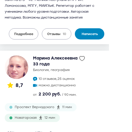
Ломоносова, МПГУ, МИИГАиК. Репетитор работает с
учениками любого уровня подготовки. Авторская
методика. Возможны дистанционные занятия
Подробнее
Отзывы
10
Написать
Марина Алексеевна
33 года
биология, география
10 отзывов,
25 оценок
8,7
можно дистанционно
2 200 руб.
от
/ 90 мин.
Проспект Вернадского
11 мин
Новаторская
12 мин