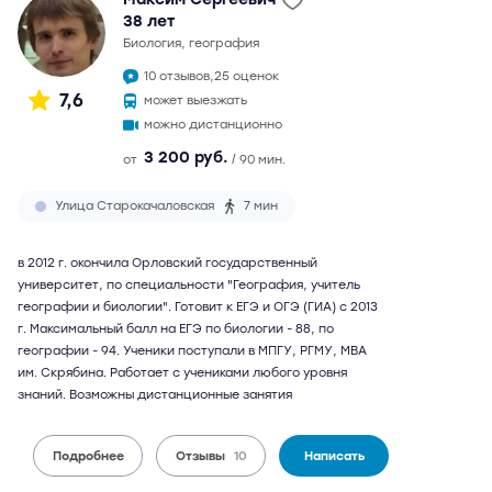
38 лет
биология, география
10 отзывов,
25 оценок
7,6
может выезжать
можно дистанционно
3 200 руб.
от
/ 90 мин.
Улица Старокачаловская
7 мин
в 2012 г. окончила Орловский государственный
университет, по специальности "География, учитель
географии и биологии". Готовит к ЕГЭ и ОГЭ (ГИА) с 2013
г. Максимальный балл на ЕГЭ по биологии - 88, по
географии - 94. Ученики поступали в МПГУ, РГМУ, МВА
им. Скрябина. Работает с учениками любого уровня
знаний. Возможны дистанционные занятия
Подробнее
Отзывы
10
Написать