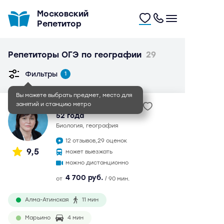
Московский
Репетитор
Репетиторы ОГЭ по географии
29
Фильтры
1
Вы можете выбрать предмет, место для
занятий и станцию метро
Ирина Александровна
52 года
биология, география
12 отзывов,
29 оценок
9,5
может выезжать
можно дистанционно
4 700 руб.
от
/ 90 мин.
Алма-Атинская
11 мин
Марьино
4 мин