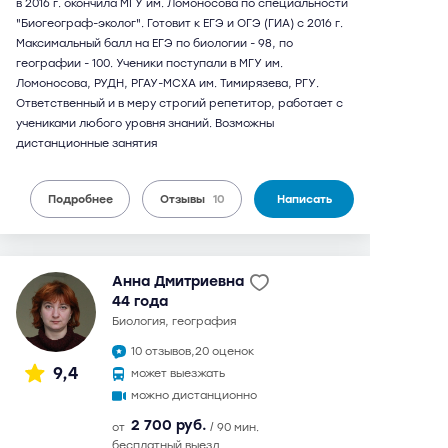
в 2016 г. окончила МГУ им. Ломоносова по специальности
"Биогеограф-эколог". Готовит к ЕГЭ и ОГЭ (ГИА) с 2016 г.
Максимальный балл на ЕГЭ по биологии - 98, по
географии - 100. Ученики поступали в МГУ им.
Ломоносова, РУДН, РГАУ-МСХА им. Тимирязева, РГУ.
Ответственный и в меру строгий репетитор, работает с
учениками любого уровня знаний. Возможны
дистанционные занятия
Подробнее
Отзывы
10
Написать
Анна Дмитриевна
44 года
биология, география
10 отзывов,
20 оценок
9,4
может выезжать
можно дистанционно
2 700 руб.
от
/ 90 мин.
бесплатный выезд