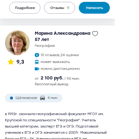
Подробнее
Отзывы
11
Написать
Марина Александровна
57 лет
география
10 отзывов,
24 оценки
9,3
может выезжать
можно дистанционно
2 100 руб.
от
/ 90 мин.
бесплатный выезд
Щёлковская
4 мин
в 1993г. окончила географический факультет МГОУ им.
Крупской по специальности "География". Учитель
высшей категории, эксперт ЕГЭ и ОГЭ. Подготовкой
учеников к ЕГЭ и ОГЭ занимается с 2007г. Максимальный
балл на ЕГЭ - 96. Ученики поступали в МГУ им.