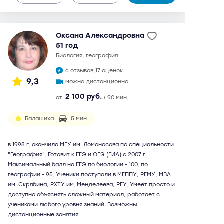
Оксана Александровна
51 год
биология, география
6 отзывов,
17 оценок
9,3
можно дистанционно
2 100 руб.
от
/ 90 мин.
Балашиха
5 мин
в 1998 г. окончила МГУ им. Ломоносова по специальности
"География". Готовит к ЕГЭ и ОГЭ (ГИА) с 2007 г.
Максимальный балл на ЕГЭ по биологии - 100, по
географии - 95. Ученики поступали в МГППУ, РГМУ, МВА
им. Скрябина, РХТУ им. Менделеева, РГУ. Умеет просто и
доступно объяснять сложный материал, работает с
учениками любого уровня знаний. Возможны
дистанционные занятия