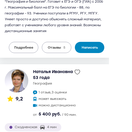
"География и биология". Готовит к ЕГЭ и ОГЭ (ГИА) с 2006
г. Максимальный балл на ЕГЭ по биологии - 88, по
географии - 93. Ученики поступали в РГМУ, РГУ, МПГУ.
Умеет просто и доступно объяснять сложный материал,
работает с учениками любого уровня знаний. Возможны
дистанционные занятия
Подробнее
Отзывы
5
Написать
Наталья Ивановна
53 года
география
1 отзыв,
3 оценки
9,2
может выезжать
можно дистанционно
5 400 руб.
от
/ 90 мин.
Сходненская
4 мин