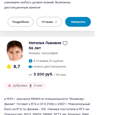
учениками любого уровня знаний. Возможны
дистанционные занятия
Подробнее
Отзывы
6
Написать
Наталья Львовна
56 лет
физика, география
5 отзывов,
13 оценок
8,7
можно дистанционно
3 200 руб.
от
/ 90 мин.
Дубровка
3 мин
в 1993 г. окончила МИФИ по специальности "Инженер-
физик". Готовит к ЕГЭ и ОГЭ (ГИА) с 2007 г. Максимальный
балл на ЕГЭ по физике - 100. Ученики поступали в МГУ им.
Ломоносова, ВШЭ, МФТИ, МИФИ, МГТУ им. Баумана, МАИ,