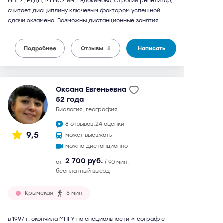
МПГУ, РУДН, МГМСУ им. Евдокимова. Строгий репетитор,
считает дисциплину ключевым фактором успешной
сдачи экзамена. Возможны дистанционные занятия
Подробнее
Отзывы
8
Написать
Оксана Евгеньевна
52 года
биология, география
8 отзывов,
24 оценки
9,5
может выезжать
можно дистанционно
2 700 руб.
от
/ 90 мин.
бесплатный выезд
Крымская
5 мин
в 1997 г. окончила МПГУ по специальности «Географ с