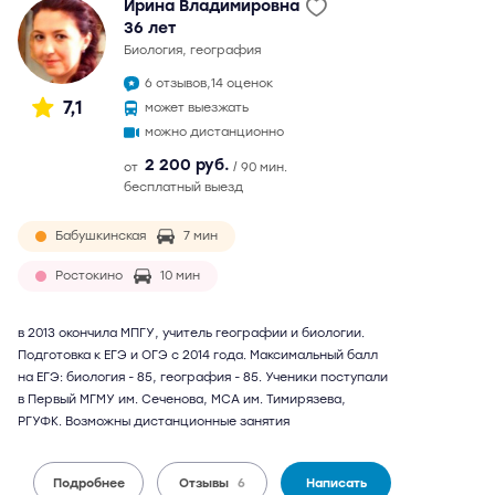
Ирина Владимировна
36 лет
биология, география
6 отзывов,
14 оценок
7,1
может выезжать
можно дистанционно
2 200 руб.
от
/ 90 мин.
бесплатный выезд
Бабушкинская
7 мин
Ростокино
10 мин
в 2013 окончила МПГУ, учитель географии и биологии.
Подготовка к ЕГЭ и ОГЭ с 2014 года. Максимальный балл
на ЕГЭ: биология - 85, география - 85. Ученики поступали
в Первый МГМУ им. Сеченова, МСА им. Тимирязева,
РГУФК. Возможны дистанционные занятия
Подробнее
Отзывы
6
Написать