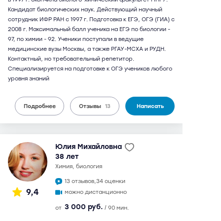
Кандидат биологических наук. Действующий научный
сотрудник ИФР РАН с 1997 г. Подготовка к ЕГЭ, ОГЭ (ГИА) с
2008 г. Максимальный балл ученика на ЕГЭ по биологии -
97, по химии - 92. Ученики поступали в ведущие
медицинские вузы Москвы, а также РГАУ-МСХА и РУДН.
Контактный, но требовательный репетитор.
Специализируется на подготовке к ОГЭ учеников любого
уровня знаний
Подробнее
Отзывы
13
Написать
Юлия Михайловна
38 лет
химия, биология
13 отзывов,
34 оценки
9,4
можно дистанционно
3 000 руб.
от
/ 90 мин.