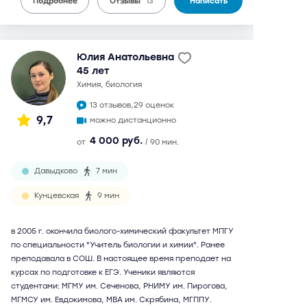
Подробнее
Отзывы
13
Написать
Юлия Анатольевна
45 лет
химия, биология
13 отзывов,
29 оценок
9,7
можно дистанционно
4 000 руб.
от
/ 90 мин.
Давыдково
7 мин
Кунцевская
9 мин
в 2005 г. окончила биолого-химический факультет МПГУ
по специальности "Учитель биологии и химии". Ранее
преподавала в СОШ. В настоящее время преподает на
курсах по подготовке к ЕГЭ. Ученики являются
студентами: МГМУ им. Сеченова, РНИМУ им. Пирогова,
МГМСУ им. Евдокимова, МВА им. Скрябина, МГППУ.