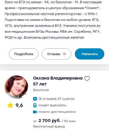
балл на ЕГЭ по химии - 94, по биологии - 91. В настоящее
время - преподаватель в центре образования "Олимп".
Профессиональное частное репетиторство - c 1996 г.
Подготовка по химии и биологии на любом уровне: ЕГЭ,
ОГЭ, внутренние экзамены в ВУЗ. Ученики поступали во
все медицинские ВУЗы Москвы: МВА им. Скрябина, МГУ,
РУДН и др. Возможны дистанционные занятия
Подробнее
Отзывы
18
Написать
Оксана Владимировна
57 лет
биология
18 отзывов,
47 оценок
9,6
может выезжать
можно дистанционно
2 700 руб.
от
/ 90 мин.
бесплатный выезд