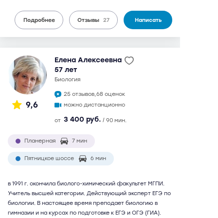
Подробнее
Отзывы
27
Написать
Елена Алексеевна
57 лет
биология
25 отзывов,
68 оценок
9,6
можно дистанционно
3 400 руб.
от
/ 90 мин.
Планерная
7 мин
Пятницкое шоссе
6 мин
в 1991 г. окончила биолого-химический факультет МГПИ.
Учитель высшей категории. Действующий эксперт ЕГЭ по
биологии. В настоящее время преподает биологию в
гимназии и на курсах по подготовке к ЕГЭ и ОГЭ (ГИА).