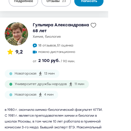
Подробнее
Отзывы
23
Написать
Гульмира Александровна
68 лет
химия, биология
18 отзывов,
51 оценка
9,2
можно дистанционно
2 100 руб.
от
/ 90 мин.
Новаторская
13 мин
Университет дружбы народов
11 мин
Новаторская
4 мин
в 1980 г. окончила химико-биологический факультет КГПИ.
С 1981 г. является преподавателем химии и биологии в
школах Москвы, в том числе 10 лет работала в приемной
комиссии 3-го меда. Бывший эксперт ЕГЭ. Максимальный