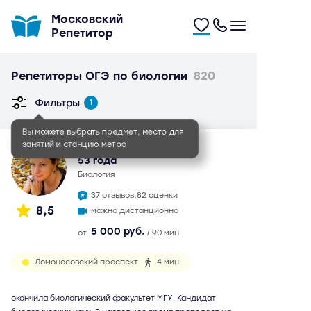
Московский
Репетитор
Репетиторы ОГЭ по биологии
820
Фильтры
1
Елена Алексеевна
53 года
биология
37 отзывов,
82 оценки
8,5
можно дистанционно
5 000 руб.
от
/ 90 мин.
Ломоносовский проспект
4 мин
окончила биологический факультет МГУ. Кандидат