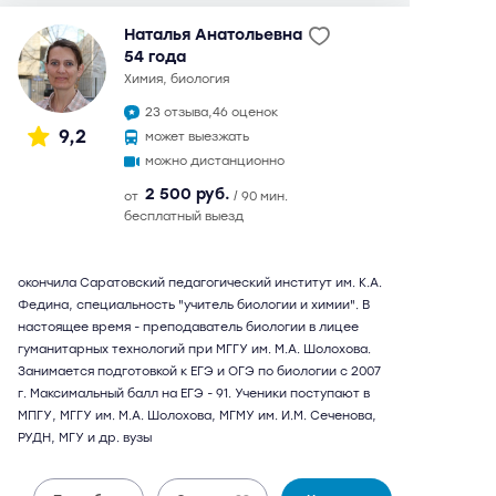
Наталья Анатольевна
54 года
химия, биология
23 отзыва,
46 оценок
9,2
может выезжать
можно дистанционно
2 500 руб.
от
/ 90 мин.
бесплатный выезд
окончила Саратовский педагогический институт им. К.А.
Федина, специальность "учитель биологии и химии". В
настоящее время - преподаватель биологии в лицее
гуманитарных технологий при МГГУ им. М.А. Шолохова.
Занимается подготовкой к ЕГЭ и ОГЭ по биологии с 2007
г. Максимальный балл на ЕГЭ - 91. Ученики поступают в
МПГУ, МГГУ им. М.А. Шолохова, МГМУ им. И.М. Сеченова,
РУДН, МГУ и др. вузы