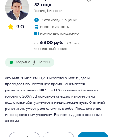
53 года
химия, биология
17 отзывов,
34 оценки
9,0
может выезжать
можно дистанционно
6 500 руб.
от
/ 90 мин.
бесплатный выезд
Ховрино
12 мин
окончил РНИМУ им. Н.И. Пирогова в 1998 г., где и
преподает по настоящее время. Занимается
репетиторством с 1997 г., к ЕГЭ по химии и биологии
готовит с 2007 г. В основном специализируется на
подготовке абитуриентов в медицинские вузы. Опытный
репетитор, умеет расположить к себе. Предпочтение
мотивированным ученикам. Возможны дистанционные
занятия