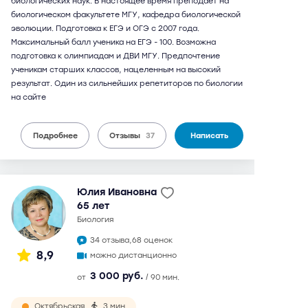
биологических наук. В настоящее время преподает на
биологическом факультете МГУ, кафедра биологической
эволюции. Подготовка к ЕГЭ и ОГЭ с 2007 года.
Максимальный балл ученика на ЕГЭ - 100. Возможна
подготовка к олимпиадам и ДВИ МГУ. Предпочтение
ученикам старших классов, нацеленным на высокий
результат. Один из сильнейших репетиторов по биологии
на сайте
Подробнее
Отзывы
37
Написать
Юлия Ивановна
65 лет
биология
34 отзыва,
68 оценок
8,9
можно дистанционно
3 000 руб.
от
/ 90 мин.
Октябрьская
3 мин