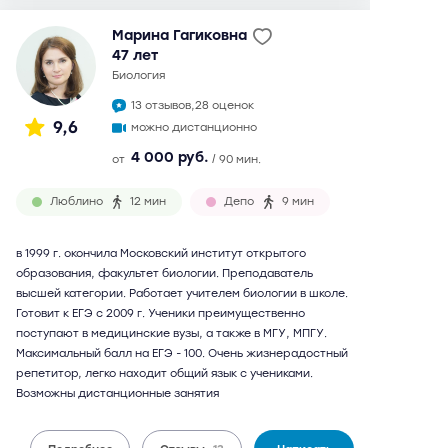
Марина Гагиковна
47 лет
биология
13 отзывов,
28 оценок
9,6
можно дистанционно
4 000 руб.
от
/ 90 мин.
Люблино
12 мин
Депо
9 мин
в 1999 г. окончила Московский институт открытого
образования, факультет биологии. Преподаватель
высшей категории. Работает учителем биологии в школе.
Готовит к ЕГЭ с 2009 г. Ученики преимущественно
поступают в медицинские вузы, а также в МГУ, МПГУ.
Максимальный балл на ЕГЭ - 100. Очень жизнерадостный
репетитор, легко находит общий язык с учениками.
Возможны дистанционные занятия