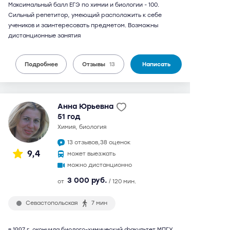
Максимальный балл ЕГЭ по химии и биологии - 100.
Сильный репетитор, умеющий расположить к себе
учеников и заинтересовать предметом. Возможны
дистанционные занятия
Подробнее
Отзывы
13
Написать
Анна Юрьевна
51 год
химия, биология
13 отзывов,
38 оценок
9,4
может выезжать
можно дистанционно
3 000 руб.
от
/ 120 мин.
Севастопольская
7 мин
в 1997 г. окончила биолого-химический факультет МПГУ.