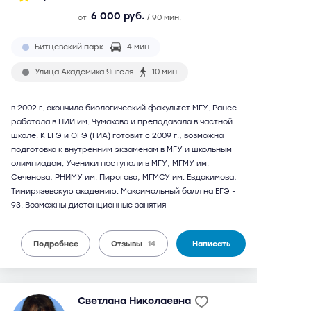
6 000 руб.
от
/ 90 мин.
Битцевский парк
4 мин
Улица Академика Янгеля
10 мин
в 2002 г. окончила биологический факультет МГУ. Ранее
работала в НИИ им. Чумакова и преподавала в частной
школе. К ЕГЭ и ОГЭ (ГИА) готовит с 2009 г., возможна
подготовка к внутренним экзаменам в МГУ и школьным
олимпиадам. Ученики поступали в МГУ, МГМУ им.
Сеченова, РНИМУ им. Пирогова, МГМСУ им. Евдокимова,
Тимирязевскую академию. Максимальный балл на ЕГЭ -
93. Возможны дистанционные занятия
Подробнее
Отзывы
14
Написать
Светлана Николаевна