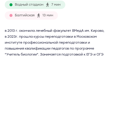
Водный стадион
7 мин
Балтийская
13 мин
в 2013 г. окончила лечебный факультет ВМедА им. Кирова,
в 2023г. прошла курсы переподготовки в Московском
институте профессиональной переподготовки и
повышения квалификации педагогов по программе
"Учитель биологии". Занимается подготовкой к ЕГЭ и ОГЭ
(ГИА) с 2013 г. Ученики поступали в ПМГМУ им. Сеченова,
РУДН, ВМедА им. Кирова, МГУ им. Ломоносова, МПГУ.
Максимальный балл ученика на ЕГЭ по биологии - 96, по
химии - 94. Возможны дистанционные занятия.
Подробнее
Отзывы
13
Написать
Елена Валериевна
57 лет
биология