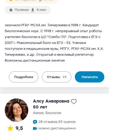
Полянка
4 мин
окончила РГАУ-МСХА им. Тимирязева в 1988 г. Кандидат
биологических наук. С 1998 г. непрерывный опыт работы
учителем биологии в ЦО "Самбо-70". Подготовка к ЕГЭ с
2007 г. Максимальный балл на ЕГЭ - 92. Ученики
поступали в медицинские вузы, МПГУ, РГАУ-МСХА им. К.А.
Тимирязева, и др. Открытый и вежливый репетитор.
Возможны дистанционные занятия
Подробнее
Отзывы
34
Написать
Алсу Анваровна
50 лет
химия, биология
28 отзывов,
59 оценок
9,5
можно дистанционно