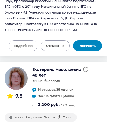
наук, профессор биологии. Занимается подготовкой к
ЕГЭ и ОГЭ с 2011 году. Максимальный балл на ЕГЭ по
биологии - 92. Ученики поступали во все медицинские
вузы Москвы, МВА им. Скрябина, РУДН. Строгий
репетитор. Подготовку к ЕГЭ желательно начинать с 10
класса. Возможны дистанционные занятия
Подробнее
Отзывы
15
Написать
Екатерина Николаевна
48 лет
химия, биология
14 отзывов,
35 оценок
9,5
можно дистанционно
3 200 руб.
от
/ 90 мин.
Улица Академика Янгеля
2 мин