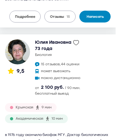
Подробнее
Отзывы
15
Написать
Юлия Ивановна
73 года
биология
15 отзывов,
44 оценки
9,5
может выезжать
можно дистанционно
2 100 руб.
от
/ 90 мин.
бесплатный выезд
Крымская
9 мин
Академическая
10 мин
в 1976 году окончила биофак МГУ. Доктор биологических