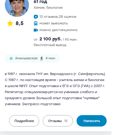
61 год
химия, биология
13 отзывов,
28 оценок
8,5
может выезжать
можно дистанционно
2 100 руб.
от
/ 90 мин.
бесплатный выезд
Аминьевская
4 мин
в 1987 г. окончила ТНУ им. Вернадского (г. Симферополь).
С 1987 г. по настоящее время - учитель химии и биологии
в школе №97. Опыт подготовки к ЕГЭ и ОГЭ (ГИА) с 2007 г.
Репетитор специализируется на учениках слабого и
среднего уровня. Большой опыт подготовки "нулевых"
учеников. Экспресс-подготовка
Подробнее
Отзывы
13
Написать