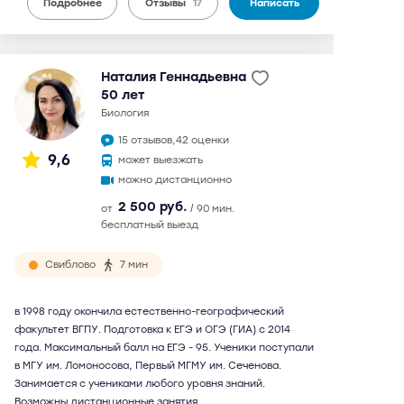
Подробнее
Отзывы
17
Написать
Наталия Геннадьевна
50 лет
биология
15 отзывов,
42 оценки
9,6
может выезжать
можно дистанционно
2 500 руб.
от
/ 90 мин.
бесплатный выезд
Свиблово
7 мин
в 1998 году окончила естественно-географический
факультет ВГПУ. Подготовка к ЕГЭ и ОГЭ (ГИА) с 2014
года. Максимальный балл на ЕГЭ - 95. Ученики поступали
в МГУ им. Ломоносова, Первый МГМУ им. Сеченова.
Занимается с учениками любого уровня знаний.
Возможны дистанционные занятия