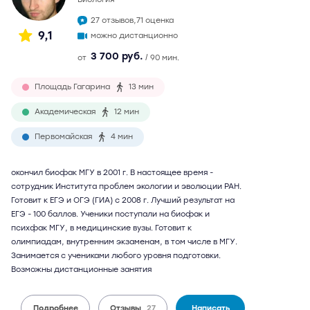
27 отзывов,
71 оценка
9,1
можно дистанционно
3 700 руб.
от
/ 90 мин.
Площадь Гагарина
13 мин
Академическая
12 мин
Первомайская
4 мин
окончил биофак МГУ в 2001 г. В настоящее время -
сотрудник Института проблем экологии и эволюции РАН.
Готовит к ЕГЭ и ОГЭ (ГИА) с 2008 г. Лучший результат на
ЕГЭ - 100 баллов. Ученики поступали на биофак и
психфак МГУ, в медицинские вузы. Готовит к
олимпиадам, внутренним экзаменам, в том числе в МГУ.
Занимается с учениками любого уровня подготовки.
Возможны дистанционные занятия
Подробнее
Отзывы
27
Написать