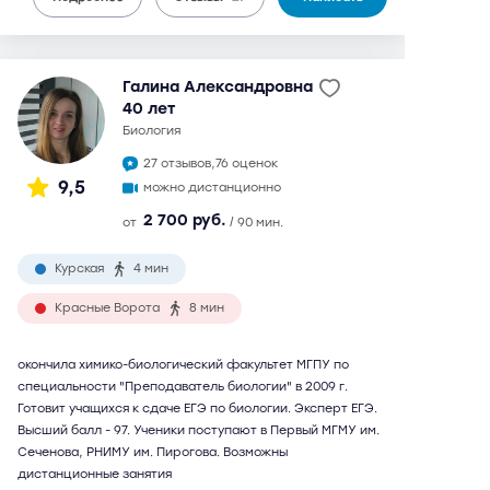
Галина Александровна
40 лет
биология
27 отзывов,
76 оценок
9,5
можно дистанционно
2 700 руб.
от
/ 90 мин.
Курская
4 мин
Красные Ворота
8 мин
окончила химико-биологический факультет МГПУ по
специальности "Преподаватель биологии" в 2009 г.
Готовит учащихся к сдаче ЕГЭ по биологии. Эксперт ЕГЭ.
Высший балл - 97. Ученики поступают в Первый МГМУ им.
Сеченова, РНИМУ им. Пирогова. Возможны
дистанционные занятия