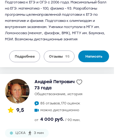
Подготовка к ЕГЭ и ОГЭ с 2006 года. Максимальный балл
на ЕГЭ: математика - 100, физика - 93. Разработаны
программы целенаправленной подготовки к ЕГЭ по
математике и физике. Подготовка к олимпиадам и
внутренним экзаменам. Ученики поступали в МГУ им.
Ломоносова (мехмат, физфак, ВМК), МГТУ им. Баумана,
МЭИ. Возможны дистанционные занятия
Подробнее
Отзывы
95
Написать
Андрей Петрович
73 года
обществознание, история
85 отзывов,
170 оценок
9,5
можно дистанционно
4 000 руб.
от
/ 90 мин.
ЦСКА
3 мин