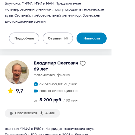
Баумана, МИФИ, МЭИ и МАИ. Предпочтение
мотивированным ученикам, поступающим в технические
вузы. Сильный, требовательный репетитор. Возможны
дистанционные занятия
Подробнее
Отзывы
65
Написать
Владимир Олегович
69 лет
математика, физика
62 отзыва,
168 оценок
9,7
можно дистанционно
5 200 руб.
от
/ 90 мин.
Савёловская
4 мин
окончил МИФИ в 1980 г. Кандидат технических наук.
Подготовкой к ЕГЭ занимается с 2008 г. Лучшие