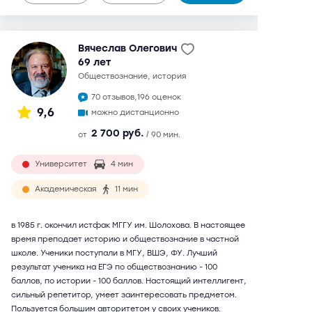
Вячеслав Олегович
69 лет
обществознание, история
70 отзывов,
196 оценок
9,6
можно дистанционно
2 700 руб.
от
/ 90 мин.
Университет
4 мин
Академическая
11 мин
в 1985 г. окончил истфак МГГУ им. Шолохова. В настоящее
время преподает историю и обществознание в частной
школе. Ученики поступали в МГУ, ВШЭ, ФУ. Лучший
результат ученика на ЕГЭ по обществознанию - 100
баллов, по истории - 100 баллов. Настоящий интеллигент,
сильный репетитор, умеет заинтересовать предметом.
Пользуется большим авторитетом у своих учеников.