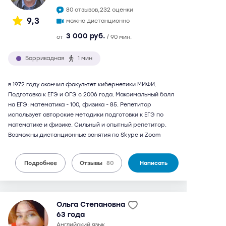
80 отзывов,
232 оценки
9,3
можно дистанционно
3 000 руб.
от
/ 90 мин.
Баррикадная
1 мин
в 1972 году окончил факультет кибернетики МИФИ.
Подготовка к ЕГЭ и ОГЭ с 2006 года. Максимальный балл
на ЕГЭ: математика - 100, физика - 85. Репетитор
использует авторские методики подготовки к ЕГЭ по
математике и физике. Сильный и опытный репетитор.
Возможны дистанционные занятия по Skype и Zoom
Подробнее
Отзывы
80
Написать
Ольга Степановна
63 года
английский язык