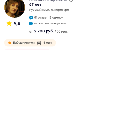
67 лет
русский язык, литература
51 отзыв,
113 оценок
9,8
можно дистанционно
2 700 руб.
от
/ 90 мин.
Бабушкинская
5 мин
Ростокино
9 мин
окончила филологический факультет МГУ в 1982 г.
Непрерывный педагогический стаж более 30 лет.
Подготовка к ЕГЭ с 2007 г. Максимальный балл на ЕГЭ - 99.
Обязательная и ответственная, ведет подготовку по
годами выработанной методике. Возможны
дистанционные занятия
Подробнее
Отзывы
51
Написать