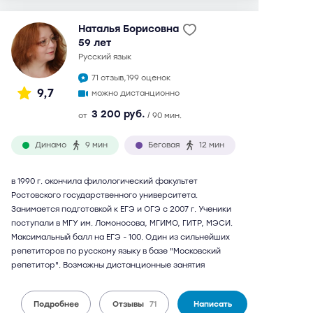
Наталья Борисовна
59 лет
русский язык
71 отзыв,
199 оценок
9,7
можно дистанционно
3 200 руб.
от
/ 90 мин.
Динамо
9 мин
Беговая
12 мин
в 1990 г. окончила филологический факультет
Ростовского государственного университета.
Занимается подготовкой к ЕГЭ и ОГЭ с 2007 г. Ученики
поступали в МГУ им. Ломоносова, МГИМО, ГИТР, МЭСИ.
Максимальный балл на ЕГЭ - 100. Один из сильнейших
репетиторов по русскому языку в базе "Московский
репетитор". Возможны дистанционные занятия
Подробнее
Отзывы
71
Написать