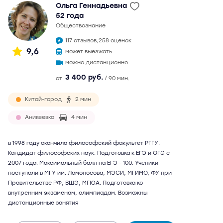
Ольга Геннадьевна
52 года
обществознание
117 отзывов,
258 оценок
9,6
может выезжать
можно дистанционно
3 400 руб.
от
/ 90 мин.
Китай-город
2 мин
Аникеевка
4 мин
в 1998 году окончила философский факультет РГГУ.
Кандидат философских наук. Подготовка к ЕГЭ и ОГЭ с
2007 года. Максимальный балл на ЕГЭ - 100. Ученики
поступали в МГУ им. Ломоносова, МЭСИ, МГИМО, ФУ при
Правительстве РФ, ВШЭ, МГЮА. Подготовка ко
внутренним экзаменам, олимпиадам. Возможны
дистанционные занятия