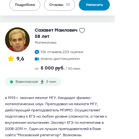
Подробнее
Отзывы
117
Написать
Сахавет Маилович
58 лет
математика
106 отзывов,
223 оценки
9,6
можно дистанционно
5 000 руб.
от
/ 90 мин.
Вавиловская
5 мин
в 1993 г. окончил мехмат МГУ. Кандидат физико-
математических наук. Преподавал на мехмате МГУ,
действующий преподаватель МГИМО. Осуществляет
подготовку к ЕГЭ на любом уровне сложности, а также к
внутренним испытаниям. Эксперт ЕГЭ по математике в
2008-2019 гг. Один из лучших преподавателей в базе
сайта "Московский репетитор". Возможны