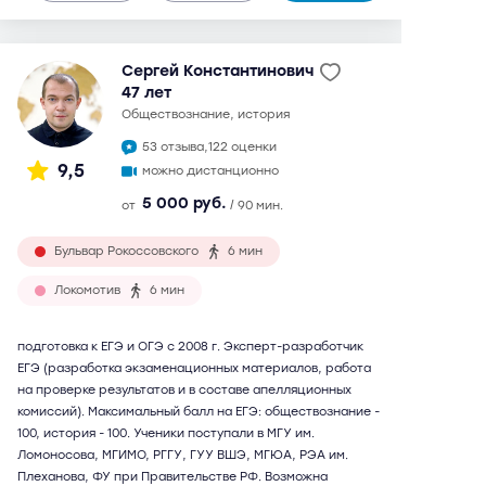
Сергей Константинович
47 лет
обществознание, история
53 отзыва,
122 оценки
9,5
можно дистанционно
5 000 руб.
от
/ 90 мин.
Бульвар Рокоссовского
6 мин
Локомотив
6 мин
подготовка к ЕГЭ и ОГЭ с 2008 г. Эксперт-разработчик
ЕГЭ (разработка экзаменационных материалов, работа
на проверке результатов и в составе апелляционных
комиссий). Максимальный балл на ЕГЭ: обществознание -
100, история - 100. Ученики поступали в МГУ им.
Ломоносова, МГИМО, РГГУ, ГУУ ВШЭ, МГЮА, РЭА им.
Плеханова, ФУ при Правительстве РФ. Возможна