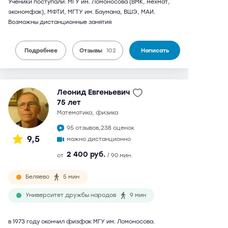
Ученики поступали: МГУ им. Ломоносова (ВМК, мехмат,
экономфак), МФТИ, МГТУ им. Баумана, ВШЭ, МАИ.
Возможны дистанционные занятия
Подробнее
Отзывы
102
Написать
Леонид Евгеньевич
75 лет
математика, физика
95 отзывов,
238 оценок
9,5
можно дистанционно
2 400 руб.
от
/ 90 мин.
Беляево
5 мин
Университет дружбы народов
9 мин
в 1973 году окончил физфак МГУ им. Ломоносова.