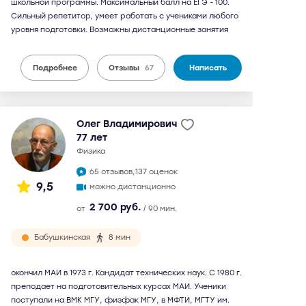
школьной программы. Максимальный балл на ЕГЭ - 100.
Сильный репетитор, умеет работать с учениками любого
уровня подготовки. Возможны дистанционные занятия
Подробнее
Отзывы
67
Написать
Олег Владимирович
77 лет
физика
65 отзывов,
137 оценок
9,5
можно дистанционно
2 700 руб.
от
/ 90 мин.
Бабушкинская
8 мин
окончил МАИ в 1973 г. Кандидат технических наук. С 1980 г.
преподает на подготовительных курсах МАИ. Ученики
поступали на ВМК МГУ, физфак МГУ, в МФТИ, МГТУ им.