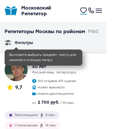
Московский
Репетитор
Репетиторы Москвы по районам
9160
Фильтры
Вы можете выбрать предмет, место для
занятий и станцию метро
Иван Игоревич
50 лет
русский язык, литература
169 отзывов,
491 оценка
9,7
может выезжать
можно дистанционно
2 700 руб.
от
/ 90 мин.
Текстильщики
8 мин
Стахановская
14 мин