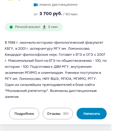
можно дистанционно
3 700 руб.
от
/ 90 мин.
Речной вокзал
5 мин
В 1988 г. окончила историко-филологический факультет
КБГУ, в 2001 г. аспирантуру МГУ им. Ломоносова.
Кандидат философских наук. Готовит к ЕГЭ и ОГЭ с 2007
г. Максимальный балл на ЕГЭ по обществознанию - 100, по
истории - 100. Подготовка к ДВИ МГУ, внутренним
экзаменам МГИМО и олимпиадам. Ученики поступали в
МГУ им. Ломоносова, НИУ ВШЭ, МГЮА, МГИМО, РГГУ.
Один из сильнейших преподавателей в базе сайта
"Московский репетитор". Возможны дистанционные
занятия
Подробнее
Отзывы
150
Написать