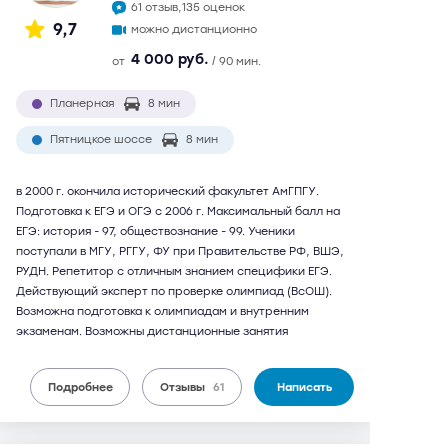
61 отзыв,
135 оценок
9,7
можно дистанционно
4 000 руб.
от
/ 90 мин.
Планерная
8 мин
Пятницкое шоссе
8 мин
в 2000 г. окончила исторический факультет АмГПГУ.
Подготовка к ЕГЭ и ОГЭ с 2006 г. Максимальный балл на
ЕГЭ: история - 97, обществознание - 99. Ученики
поступали в МГУ, РГГУ, ФУ при Правительстве РФ, ВШЭ,
РУДН. Репетитор с отличным знанием специфики ЕГЭ.
Действующий эксперт по проверке олимпиад (ВсОШ).
Возможна подготовка к олимпиадам и внутренним
экзаменам. Возможны дистанционные занятия
Подробнее
Отзывы
61
Написать