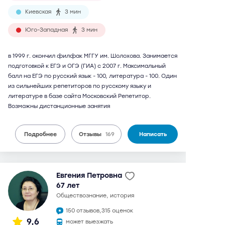
Киевская
3 мин
Юго-Западная
3 мин
в 1999 г. окончил филфак МГГУ им. Шолохова. Занимается
подготовкой к ЕГЭ и ОГЭ (ГИА) с 2007 г. Максимальный
балл на ЕГЭ по русский язык - 100, литература - 100. Один
из сильнейших репетиторов по русскому языку и
литературе в базе сайта Московский Репетитор.
Возможны дистанционные занятия
Подробнее
Отзывы
169
Написать
Евгения Петровна
67 лет
обществознание, история
150 отзывов,
315 оценок
9,6
может выезжать