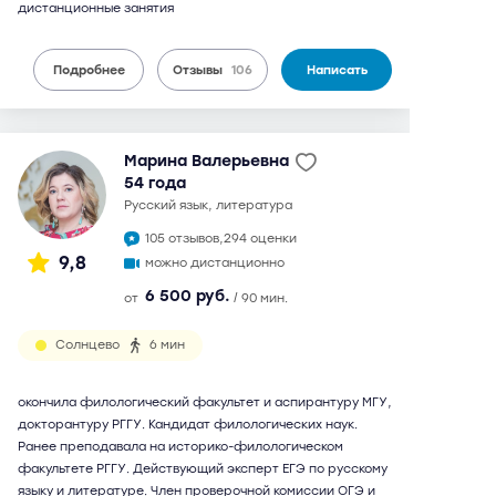
дистанционные занятия
Подробнее
Отзывы
106
Написать
Марина Валерьевна
54 года
русский язык, литература
105 отзывов,
294 оценки
9,8
можно дистанционно
6 500 руб.
от
/ 90 мин.
Солнцево
6 мин
окончила филологический факультет и аспирантуру МГУ,
докторантуру РГГУ. Кандидат филологических наук.
Ранее преподавала на историко-филологическом
факультете РГГУ. Действующий эксперт ЕГЭ по русскому
языку и литературе. Член проверочной комиссии ОГЭ и