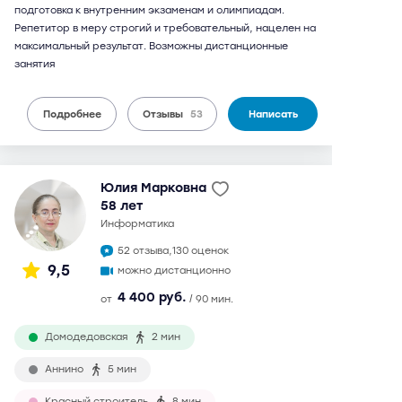
подготовка к внутренним экзаменам и олимпиадам.
Репетитор в меру строгий и требовательный, нацелен на
максимальный результат. Возможны дистанционные
занятия
Подробнее
Отзывы
53
Написать
Юлия Марковна
58 лет
информатика
52 отзыва,
130 оценок
9,5
можно дистанционно
4 400 руб.
от
/ 90 мин.
Домодедовская
2 мин
Аннино
5 мин
Красный строитель
8 мин