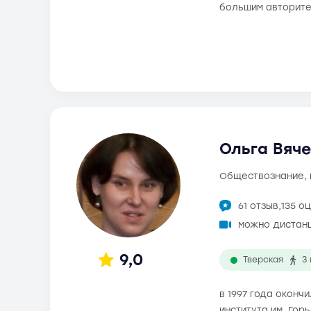
большим авторите
Ольга Вяче
обществознание,
61 отзыв,
135 о
можно дистан
9,0
Тверская
3
в 1997 года окон
института им. Гор