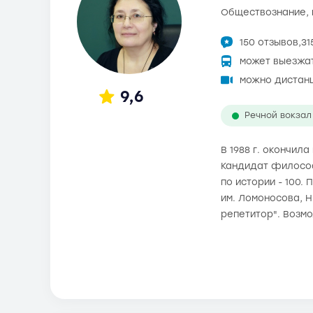
обществознание,
150 отзывов,
31
может выезжа
можно дистан
9,6
Речной вокзал
В 1988 г. окончил
Кандидат философс
по истории - 100.
им. Ломоносова, 
репетитор". Возм