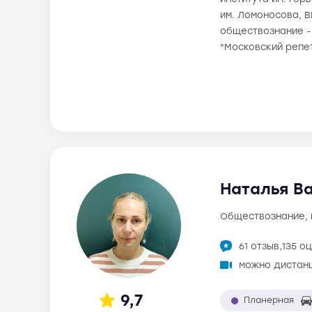
им. Ломоносова, В
обществознание -
"Московский репе
Наталья Ва
обществознание,
61 отзыв,
135 о
можно дистан
9,7
Планерная