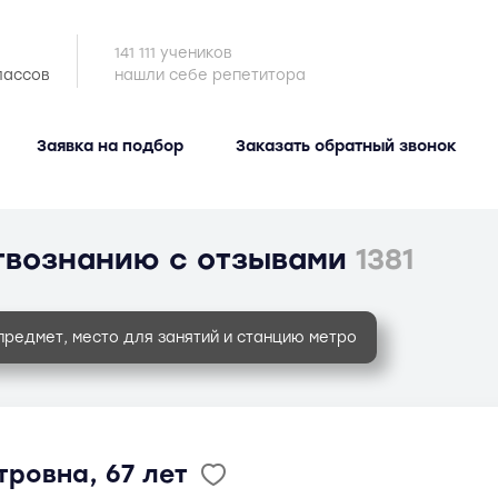
141 111 учеников
лассов
нашли себе репетитора
Заявка на подбор
Заказать обратный звонок
твознанию с отзывами
1381
предмет, место для занятий и станцию метро
тровна, 67 лет