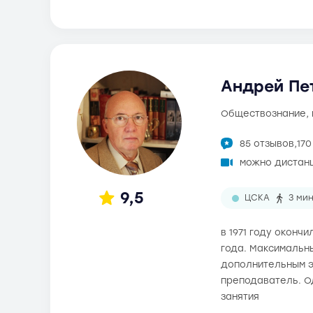
Андрей Пет
обществознание,
85 отзывов,
17
можно дистан
9,5
ЦСКА
3 ми
в 1971 году оконч
года. Максимальны
дополнительным э
преподаватель. О
занятия