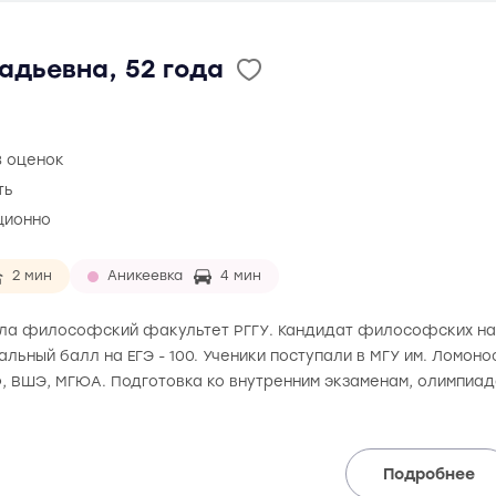
адьевна, 52 года
8 оценок
ть
ционно
2 мин
Аникеевка
4 мин
чила философский факультет РГГУ. Кандидат философских наук
альный балл на ЕГЭ - 100. Ученики поступали в МГУ им. Ломон
, ВШЭ, МГЮА. Подготовка ко внутренним экзаменам, олимпиа
Подробнее