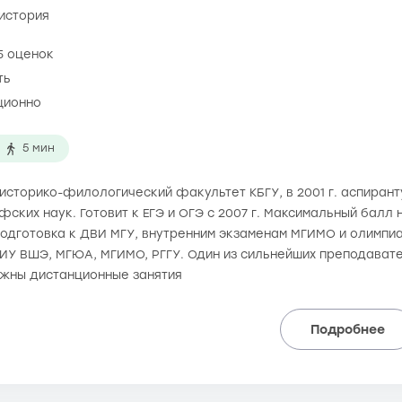
 история
5 оценок
ть
ционно
5 мин
а историко-филологический факультет КБГУ, в 2001 г. аспиран
ких наук. Готовит к ЕГЭ и ОГЭ с 2007 г. Максимальный балл н
 Подготовка к ДВИ МГУ, внутренним экзаменам МГИМО и олимпи
НИУ ВШЭ, МГЮА, МГИМО, РГГУ. Один из сильнейших преподавате
ожны дистанционные занятия
Подробнее