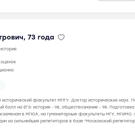
рович, 73 года
 история
0 оценок
ционно
н
ил исторический факультет МПГУ. Доктор исторических наук. По
й балл на ЕГЭ: история - 98, обществознание - 98. Подготовк
кзаменам в МГЮА, на гуманитарные факультеты МГУ, МГИМО. 
дин из сильнейших репетиторов в базе "Московский репетито