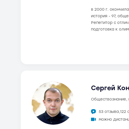
в 2000 г. окончил
история - 97, общ
Репетитор с отли
подготовка к оли
Сергей Кон
обществознание,
53 отзыва,
122 
можно дистан