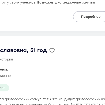
том у своих учеников. Возможны дистанционные занятия
Подробнее
славовна, 51 год
 история
ценок
ционно
 мин
чила философский факультет РГГУ. Кандидат философских на
ького. Занимается комплексной подготовкой к ЕГЭ, ОГЭ (ГИА) с 