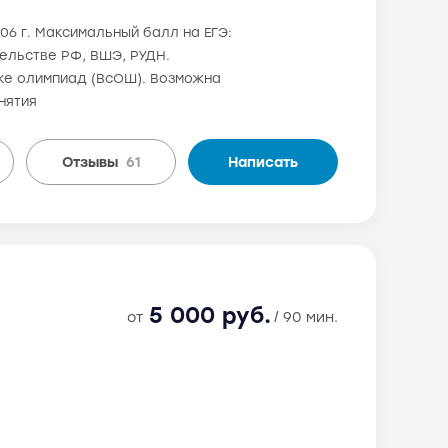
06 г. Максимальный балл на ЕГЭ:
тельстве РФ, ВШЭ, РУДН.
ке олимпиад (ВсОШ). Возможна
нятия
Отзывы
61
Написать
5 000 руб.
от
/ 90 мин.