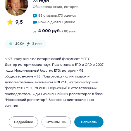
73 года
обществознание, история
85 отзывов,
170 оценок
9,5
можно дистанционно
4 000 руб.
от
/ 90 мин.
ЦСКА
3 мин
в 1971 году окончил исторический факультет МПГУ.
Доктор исторических наук. Подготовка к ЕГЭ и ОГЭ с 2007
года. Максимальный балл на ЕГЭ: история - 98,
обществознание - 98. Подготовка к олимпиадам и
дополнительным экзаменам в МГЮА, на гуманитарные
факультеты МГУ, МГИМО. Серьезный и ответственный
преподаватель. Один из сильнейших репетиторов в базе
"Московский репетитор". Возможны дистанционные
занятия
Подробнее
Отзывы
85
Написать