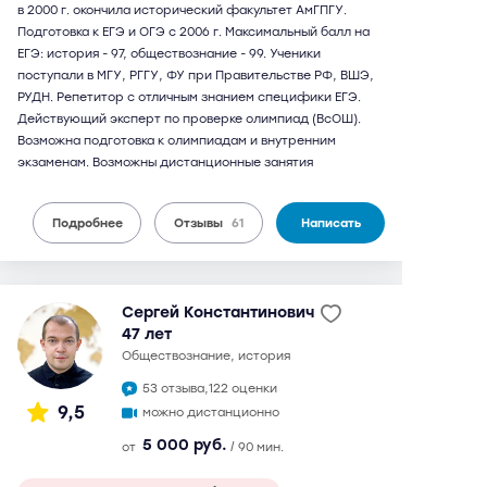
в 2000 г. окончила исторический факультет АмГПГУ.
Подготовка к ЕГЭ и ОГЭ с 2006 г. Максимальный балл на
ЕГЭ: история - 97, обществознание - 99. Ученики
поступали в МГУ, РГГУ, ФУ при Правительстве РФ, ВШЭ,
РУДН. Репетитор с отличным знанием специфики ЕГЭ.
Действующий эксперт по проверке олимпиад (ВсОШ).
Возможна подготовка к олимпиадам и внутренним
экзаменам. Возможны дистанционные занятия
Подробнее
Отзывы
61
Написать
Сергей Константинович
47 лет
обществознание, история
53 отзыва,
122 оценки
9,5
можно дистанционно
5 000 руб.
от
/ 90 мин.