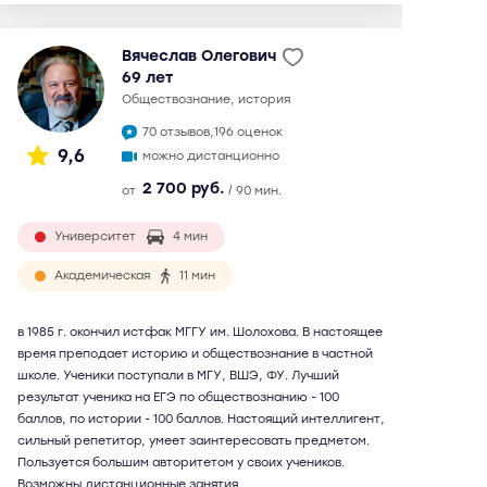
Вячеслав Олегович
69 лет
обществознание, история
70 отзывов,
196 оценок
9,6
можно дистанционно
2 700 руб.
от
/ 90 мин.
Университет
4 мин
Академическая
11 мин
в 1985 г. окончил истфак МГГУ им. Шолохова. В настоящее
время преподает историю и обществознание в частной
школе. Ученики поступали в МГУ, ВШЭ, ФУ. Лучший
результат ученика на ЕГЭ по обществознанию - 100
баллов, по истории - 100 баллов. Настоящий интеллигент,
сильный репетитор, умеет заинтересовать предметом.
Пользуется большим авторитетом у своих учеников.
Возможны дистанционные занятия