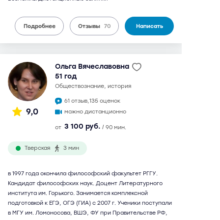
Подробнее
Отзывы
70
Написать
Ольга Вячеславовна
51 год
обществознание, история
61 отзыв,
135 оценок
9,0
можно дистанционно
3 100 руб.
от
/ 90 мин.
Тверская
3 мин
в 1997 года окончила философский факультет РГГУ.
Кандидат философских наук. Доцент Литературного
института им. Горького. Занимается комплексной
подготовкой к ЕГЭ, ОГЭ (ГИА) с 2007 г. Ученики поступали
в МГУ им. Ломоносова, ВШЭ, ФУ при Правительстве РФ,