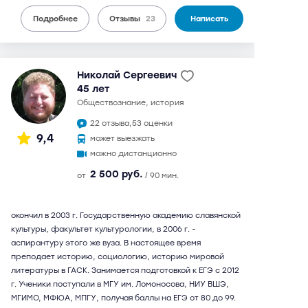
Подробнее
Отзывы
23
Написать
Николай Сергеевич
45 лет
обществознание, история
22 отзыва,
53 оценки
9,4
может выезжать
можно дистанционно
2 500 руб.
от
/ 90 мин.
окончил в 2003 г. Государственную академию славянской
культуры, факультет культурологии, в 2006 г. -
аспирантуру этого же вуза. В настоящее время
преподает историю, социологию, историю мировой
литературы в ГАСК. Занимается подготовкой к ЕГЭ с 2012
г. Ученики поступали в МГУ им. Ломоносова, НИУ ВШЭ,
МГИМО, МФЮА, МПГУ, получая баллы на ЕГЭ от 80 до 99.