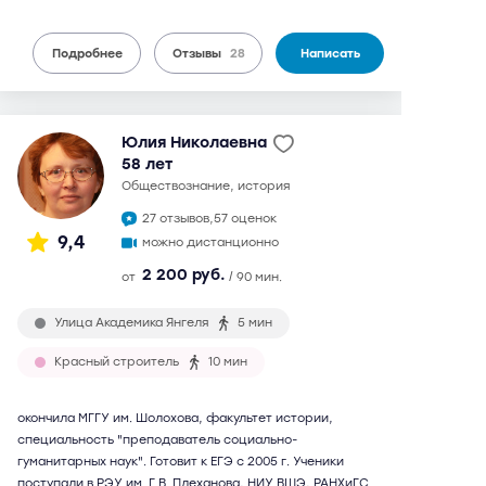
Подробнее
Отзывы
28
Написать
Юлия Николаевна
58 лет
обществознание, история
27 отзывов,
57 оценок
9,4
можно дистанционно
2 200 руб.
от
/ 90 мин.
Улица Академика Янгеля
5 мин
Красный строитель
10 мин
окончила МГГУ им. Шолохова, факультет истории,
специальность "преподаватель социально-
гуманитарных наук". Готовит к ЕГЭ с 2005 г. Ученики
поступали в РЭУ им. Г.В. Плеханова, НИУ ВШЭ, РАНХиГС.