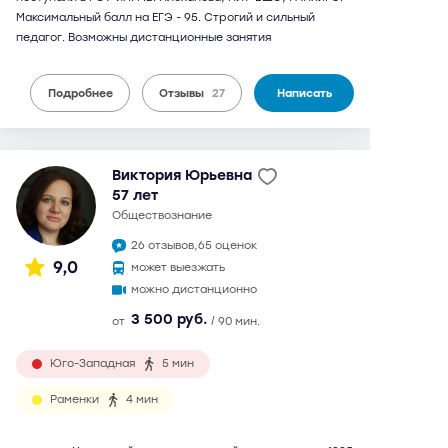
Максимальный балл на ЕГЭ - 95. Строгий и сильный
педагог. Возможны дистанционные занятия
Подробнее
Отзывы
27
Написать
Виктория Юрьевна
57 лет
обществознание
26 отзывов,
65 оценок
9,0
может выезжать
можно дистанционно
3 500 руб.
от
/ 90 мин.
Юго-Западная
5 мин
Раменки
4 мин