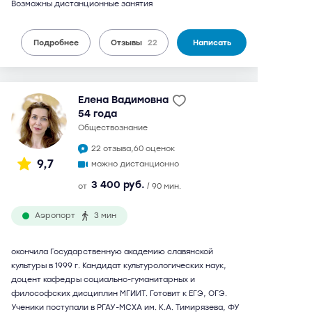
Возможны дистанционные занятия
Подробнее
Отзывы
22
Написать
Елена Вадимовна
54 года
обществознание
22 отзыва,
60 оценок
9,7
можно дистанционно
3 400 руб.
от
/ 90 мин.
Аэропорт
3 мин
окончила Государственную академию славянской
культуры в 1999 г. Кандидат культурологических наук,
доцент кафедры социально-гуманитарных и
философских дисциплин МГИИТ. Готовит к ЕГЭ, ОГЭ.
Ученики поступали в РГАУ-МСХА им. К.А. Тимирязева, ФУ