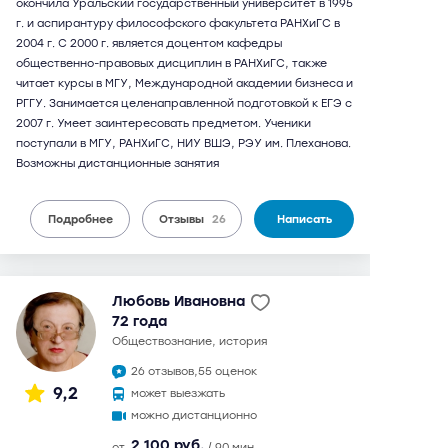
окончила Уральский государственный университет в 1995
г. и аспирантуру философского факультета РАНХиГС в
2004 г. С 2000 г. является доцентом кафедры
общественно-правовых дисциплин в РАНХиГС, также
читает курсы в МГУ, Международной академии бизнеса и
РГГУ. Занимается целенаправленной подготовкой к ЕГЭ с
2007 г. Умеет заинтересовать предметом. Ученики
поступали в МГУ, РАНХиГС, НИУ ВШЭ, РЭУ им. Плеханова.
Возможны дистанционные занятия
Подробнее
Отзывы
26
Написать
Любовь Ивановна
72 года
обществознание, история
26 отзывов,
55 оценок
9,2
может выезжать
можно дистанционно
2 100 руб.
от
/ 90 мин.