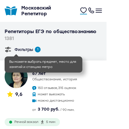
Московский
Репетитор
Репетиторы ЕГЭ по обществознанию
1381
Фильтры
1
Вы можете выбрать предмет, место для
занятий и станцию метро
Евгения Петровна
67 лет
обществознание, история
150 отзывов,
315 оценок
9,6
может выезжать
можно дистанционно
3 700 руб.
от
/ 90 мин.
Речной вокзал
5 мин