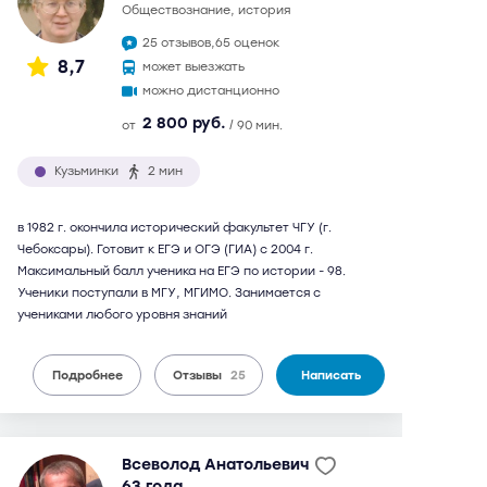
обществознание, история
25 отзывов,
65 оценок
8,7
может выезжать
можно дистанционно
2 800 руб.
от
/ 90 мин.
Кузьминки
2 мин
в 1982 г. окончила исторический факультет ЧГУ (г.
Чебоксары). Готовит к ЕГЭ и ОГЭ (ГИА) с 2004 г.
Максимальный балл ученика на ЕГЭ по истории - 98.
Ученики поступали в МГУ, МГИМО. Занимается с
учениками любого уровня знаний
Подробнее
Отзывы
25
Написать
Всеволод Анатольевич
63 года