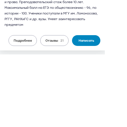
и права. Преподавательский стаж более 10 лет.
Максимальный балл на ЕГЭ по обществознанию - 96, по
истории - 100. Ученики поступали в МГУ им. Ломоносова,
РГГУ, РАНХиГС и др. вузы. Умеет заинтересовать
предметом
Подробнее
Отзывы
21
Написать
Людмила Владимировна
73 года
обществознание, история
21 отзыв,
49 оценок
9,8
можно дистанционно
2 100 руб.
от
/ 90 мин.
Люблино
6 мин
в 1978 г. окончила исторический факультет ИГУ (г.