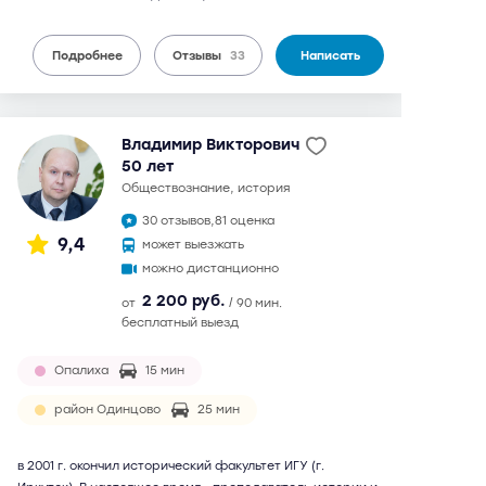
Подробнее
Отзывы
33
Написать
Владимир Викторович
50 лет
обществознание, история
30 отзывов,
81 оценка
9,4
может выезжать
можно дистанционно
2 200 руб.
от
/ 90 мин.
бесплатный выезд
Опалиха
15 мин
район Одинцово
25 мин
в 2001 г. окончил исторический факультет ИГУ (г.