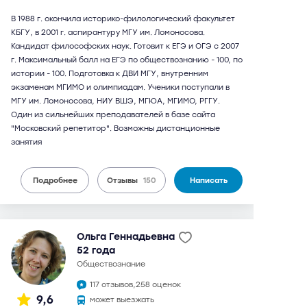
В 1988 г. окончила историко-филологический факультет
КБГУ, в 2001 г. аспирантуру МГУ им. Ломоносова.
Кандидат философских наук. Готовит к ЕГЭ и ОГЭ с 2007
г. Максимальный балл на ЕГЭ по обществознанию - 100, по
истории - 100. Подготовка к ДВИ МГУ, внутренним
экзаменам МГИМО и олимпиадам. Ученики поступали в
МГУ им. Ломоносова, НИУ ВШЭ, МГЮА, МГИМО, РГГУ.
Один из сильнейших преподавателей в базе сайта
"Московский репетитор". Возможны дистанционные
занятия
Подробнее
Отзывы
150
Написать
Ольга Геннадьевна
52 года
обществознание
117 отзывов,
258 оценок
9,6
может выезжать