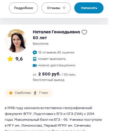
Подробнее
Отзывы
17
Написать
Наталия Геннадьевна
50 лет
биология
15 отзывов,
42 оценки
9,6
может выезжать
можно дистанционно
2 500 руб.
от
/ 90 мин.
бесплатный выезд
Свиблово
7 мин
в 1998 году окончила естественно-географический
факультет ВГПУ. Подготовка к ЕГЭ и ОГЭ (ГИА) с 2014
года. Максимальный балл на ЕГЭ - 95. Ученики поступали
в МГУ им. Ломоносова, Первый МГМУ им. Сеченова.