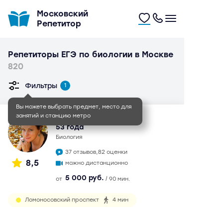
Московский
Репетитор
Репетиторы ЕГЭ по биологии в Москве
820
Фильтры
1
Вы можете выбрать предмет, место для
занятий и станцию метро
Елена Алексеевна
53 года
биология
37 отзывов,
82 оценки
8,5
можно дистанционно
5 000 руб.
от
/ 90 мин.
Ломоносовский проспект
4 мин