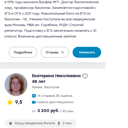
в 1976 году окончила биофак МГУ. Доктор биологических
наук, профессор биологии. Занимается подготовкой к
ЕГЭ и ОГЭ с 2011 году. Максимальный балл на ЕГЭ по
биологии - 92. Ученики поступали во все медицинские
вузы Москвы, МВА им. Скрябина, РУДН. Строгий
репетитор. Подготовку к ЕГЭ желательно начинать с 10
класса. Возможны дистанционные занятия
Подробнее
Отзывы
15
Написать
Екатерина Николаевна
48 лет
химия, биология
14 отзывов,
35 оценок
9,5
можно дистанционно
3 200 руб.
от
/ 90 мин.
Улица Академика Янгеля
2 мин