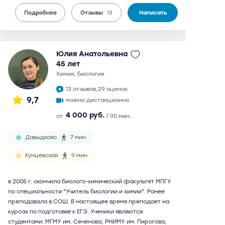
Подробнее
Отзывы
13
Написать
Юлия Анатольевна
45 лет
химия, биология
13 отзывов,
29 оценок
9,7
можно дистанционно
4 000 руб.
от
/ 90 мин.
Давыдково
7 мин
Кунцевская
9 мин
в 2005 г. окончила биолого-химический факультет МПГУ
по специальности "Учитель биологии и химии". Ранее
преподавала в СОШ. В настоящее время преподает на
курсах по подготовке к ЕГЭ. Ученики являются
студентами: МГМУ им. Сеченова, РНИМУ им. Пирогова,