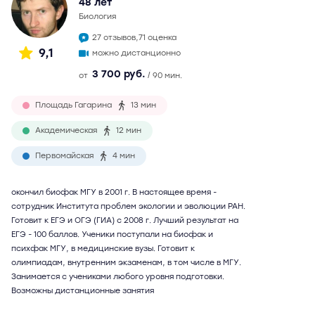
48 лет
биология
27 отзывов,
71 оценка
9,1
можно дистанционно
3 700 руб.
от
/ 90 мин.
Площадь Гагарина
13 мин
Академическая
12 мин
Первомайская
4 мин
окончил биофак МГУ в 2001 г. В настоящее время -
сотрудник Института проблем экологии и эволюции РАН.
Готовит к ЕГЭ и ОГЭ (ГИА) с 2008 г. Лучший результат на
ЕГЭ - 100 баллов. Ученики поступали на биофак и
психфак МГУ, в медицинские вузы. Готовит к
олимпиадам, внутренним экзаменам, в том числе в МГУ.
Занимается с учениками любого уровня подготовки.
Возможны дистанционные занятия