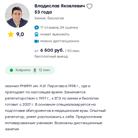
Владислав Яковлевич
53 года
химия, биология
17 отзывов,
34 оценки
9,0
может выезжать
можно дистанционно
6 500 руб.
от
/ 90 мин.
бесплатный выезд
Ховрино
12 мин
окончил РНИМУ им. Н.И. Пирогова в 1998 г., где и
преподает по настоящее время. Занимается
репетиторством с 1997 г., к ЕГЭ по химии и биологии
готовит с 2007 г. В основном специализируется на
подготовке абитуриентов в медицинские вузы. Опытный
репетитор, умеет расположить к себе. Предпочтение
мотивированным ученикам. Возможны дистанционные
занятия