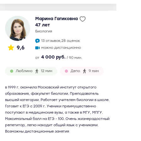
Марина Гагиковна
47 лет
биология
13 отзывов,
28 оценок
9,6
можно дистанционно
4 000 руб.
от
/ 90 мин.
Люблино
12 мин
Депо
9 мин
в 1999 г. окончила Московский институт открытого
образования, факультет биологии. Преподаватель
высшей категории. Работает учителем биологии в школе.
Готовит к ЕГЭ с 2009 г. Ученики преимущественно
поступают в медицинские вузы, а также в МГУ, МПГУ.
Максимальный балл на ЕГЭ - 100. Очень жизнерадостный
репетитор, легко находит общий язык с учениками.
Возможны дистанционные занятия