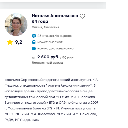
Наталья Анатольевна
54 года
химия, биология
23 отзыва,
46 оценок
9,2
может выезжать
можно дистанционно
2 500 руб.
от
/ 90 мин.
бесплатный выезд
окончила Саратовский педагогический институт им. К.А.
Федина, специальность "учитель биологии и химии". В
настоящее время - преподаватель биологии в лицее
гуманитарных технологий при МГГУ им. М.А. Шолохова.
Занимается подготовкой к ЕГЭ и ОГЭ по биологии с 2007
г. Максимальный балл на ЕГЭ - 91. Ученики поступают в
МПГУ, МГГУ им. М.А. Шолохова, МГМУ им. И.М. Сеченова,
РУДН, МГУ и др. вузы