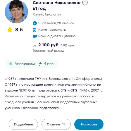
Светлана Николаевна
61 год
химия, биология
13 отзывов,
28 оценок
8,5
может выезжать
можно дистанционно
2 100 руб.
от
/ 90 мин.
бесплатный выезд
Аминьевская
4 мин
в 1987 г. окончила ТНУ им. Вернадского (г. Симферополь).
С 1987 г. по настоящее время - учитель химии и биологии
в школе №97. Опыт подготовки к ЕГЭ и ОГЭ (ГИА) с 2007 г.
Репетитор специализируется на учениках слабого и
среднего уровня. Большой опыт подготовки "нулевых"
учеников. Экспресс-подготовка
Подробнее
Отзывы
13
Написать