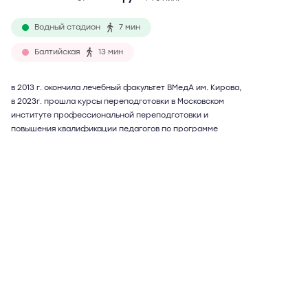
Водный стадион
7 мин
Балтийская
13 мин
в 2013 г. окончила лечебный факультет ВМедА им. Кирова,
в 2023г. прошла курсы переподготовки в Московском
институте профессиональной переподготовки и
повышения квалификации педагогов по программе
"Учитель биологии". Занимается подготовкой к ЕГЭ и ОГЭ
(ГИА) с 2013 г. Ученики поступали в ПМГМУ им. Сеченова,
РУДН, ВМедА им. Кирова, МГУ им. Ломоносова, МПГУ.
Максимальный балл ученика на ЕГЭ по биологии - 96, по
химии - 94. Возможны дистанционные занятия.
Подробнее
Отзывы
13
Написать
Елена Валериевна
57 лет