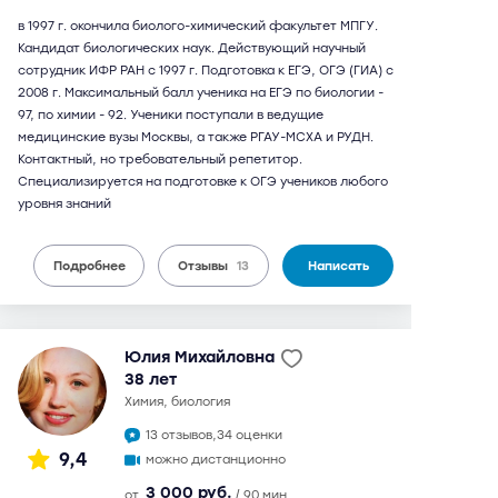
в 1997 г. окончила биолого-химический факультет МПГУ.
Кандидат биологических наук. Действующий научный
сотрудник ИФР РАН с 1997 г. Подготовка к ЕГЭ, ОГЭ (ГИА) с
2008 г. Максимальный балл ученика на ЕГЭ по биологии -
97, по химии - 92. Ученики поступали в ведущие
медицинские вузы Москвы, а также РГАУ-МСХА и РУДН.
Контактный, но требовательный репетитор.
Специализируется на подготовке к ОГЭ учеников любого
уровня знаний
Подробнее
Отзывы
13
Написать
Юлия Михайловна
38 лет
химия, биология
13 отзывов,
34 оценки
9,4
можно дистанционно
3 000 руб.
от
/ 90 мин.