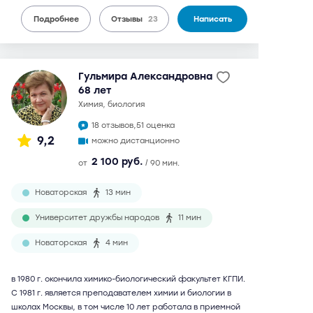
Подробнее
Отзывы
23
Написать
Гульмира Александровна
68 лет
химия, биология
18 отзывов,
51 оценка
9,2
можно дистанционно
2 100 руб.
от
/ 90 мин.
Новаторская
13 мин
Университет дружбы народов
11 мин
Новаторская
4 мин
в 1980 г. окончила химико-биологический факультет КГПИ.
С 1981 г. является преподавателем химии и биологии в
школах Москвы, в том числе 10 лет работала в приемной