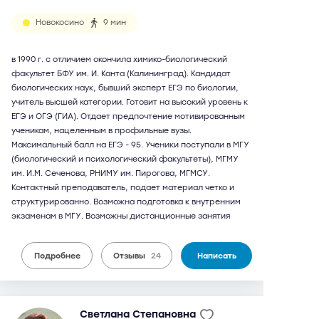
Новокосино
9 мин
в 1990 г. с отличием окончила химико-биологический
факультет БФУ им. И. Канта (Калининград). Кандидат
биологических наук, бывший эксперт ЕГЭ по биологии,
учитель высшей категории. Готовит на высокий уровень к
ЕГЭ и ОГЭ (ГИА). Отдает предпочтение мотивированным
ученикам, нацеленным в профильные вузы.
Максимальный балл на ЕГЭ - 95. Ученики поступали в МГУ
(биологический и психологический факультеты), МГМУ
им. И.М. Сеченова, РНИМУ им. Пирогова, МГМСУ.
Контактный преподаватель, подает материал четко и
структурированно. Возможна подготовка к внутренним
экзаменам в МГУ. Возможны дистанционные занятия
Подробнее
Отзывы
24
Написать
Светлана Степановна