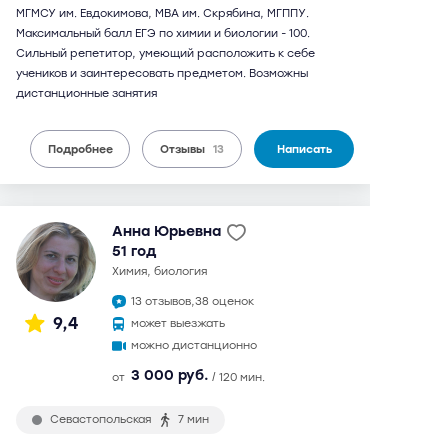
МГМСУ им. Евдокимова, МВА им. Скрябина, МГППУ.
Максимальный балл ЕГЭ по химии и биологии - 100.
Сильный репетитор, умеющий расположить к себе
учеников и заинтересовать предметом. Возможны
дистанционные занятия
Подробнее
Отзывы
13
Написать
Анна Юрьевна
51 год
химия, биология
13 отзывов,
38 оценок
9,4
может выезжать
можно дистанционно
3 000 руб.
от
/ 120 мин.
Севастопольская
7 мин