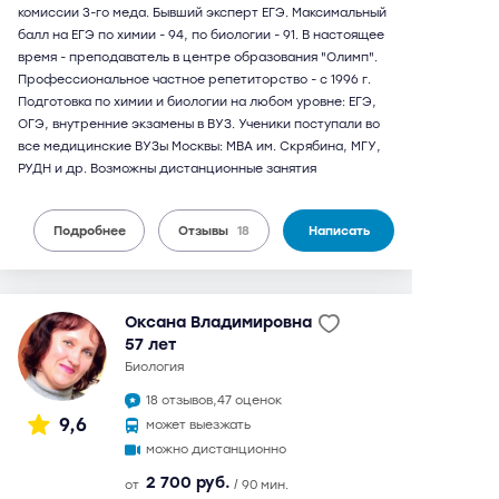
комиссии 3-го меда. Бывший эксперт ЕГЭ. Максимальный
балл на ЕГЭ по химии - 94, по биологии - 91. В настоящее
время - преподаватель в центре образования "Олимп".
Профессиональное частное репетиторство - c 1996 г.
Подготовка по химии и биологии на любом уровне: ЕГЭ,
ОГЭ, внутренние экзамены в ВУЗ. Ученики поступали во
все медицинские ВУЗы Москвы: МВА им. Скрябина, МГУ,
РУДН и др. Возможны дистанционные занятия
Подробнее
Отзывы
18
Написать
Оксана Владимировна
57 лет
биология
18 отзывов,
47 оценок
9,6
может выезжать
можно дистанционно
2 700 руб.
от
/ 90 мин.