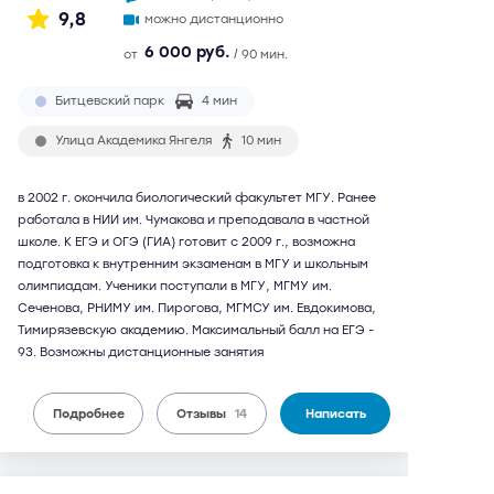
9,8
можно дистанционно
6 000 руб.
от
/ 90 мин.
Битцевский парк
4 мин
Улица Академика Янгеля
10 мин
в 2002 г. окончила биологический факультет МГУ. Ранее
работала в НИИ им. Чумакова и преподавала в частной
школе. К ЕГЭ и ОГЭ (ГИА) готовит с 2009 г., возможна
подготовка к внутренним экзаменам в МГУ и школьным
олимпиадам. Ученики поступали в МГУ, МГМУ им.
Сеченова, РНИМУ им. Пирогова, МГМСУ им. Евдокимова,
Тимирязевскую академию. Максимальный балл на ЕГЭ -
93. Возможны дистанционные занятия
Подробнее
Отзывы
14
Написать