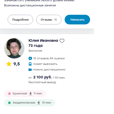
Занимается с учениками любого уровня знаний.
Возможны дистанционные занятия
Подробнее
Отзывы
15
Написать
Юлия Ивановна
73 года
биология
15 отзывов,
44 оценки
9,5
может выезжать
можно дистанционно
2 100 руб.
от
/ 90 мин.
бесплатный выезд
Крымская
9 мин
Академическая
10 мин