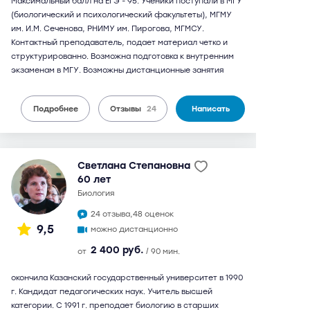
Максимальный балл на ЕГЭ - 95. Ученики поступали в МГУ
(биологический и психологический факультеты), МГМУ
им. И.М. Сеченова, РНИМУ им. Пирогова, МГМСУ.
Контактный преподаватель, подает материал четко и
структурированно. Возможна подготовка к внутренним
экзаменам в МГУ. Возможны дистанционные занятия
Подробнее
Отзывы
24
Написать
Светлана Степановна
60 лет
биология
24 отзыва,
48 оценок
9,5
можно дистанционно
2 400 руб.
от
/ 90 мин.
окончила Казанский государственный университет в 1990
г. Кандидат педагогических наук. Учитель высшей
категории. С 1991 г. преподает биологию в старших