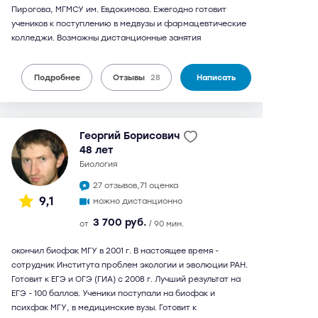
Пирогова, МГМСУ им. Евдокимова. Ежегодно готовит
учеников к поступлению в медвузы и фармацевтические
колледжи. Возможны дистанционные занятия
Подробнее
Отзывы
28
Написать
Георгий Борисович
48 лет
биология
27 отзывов,
71 оценка
9,1
можно дистанционно
3 700 руб.
от
/ 90 мин.
окончил биофак МГУ в 2001 г. В настоящее время -
сотрудник Института проблем экологии и эволюции РАН.
Готовит к ЕГЭ и ОГЭ (ГИА) с 2008 г. Лучший результат на
ЕГЭ - 100 баллов. Ученики поступали на биофак и
психфак МГУ, в медицинские вузы. Готовит к