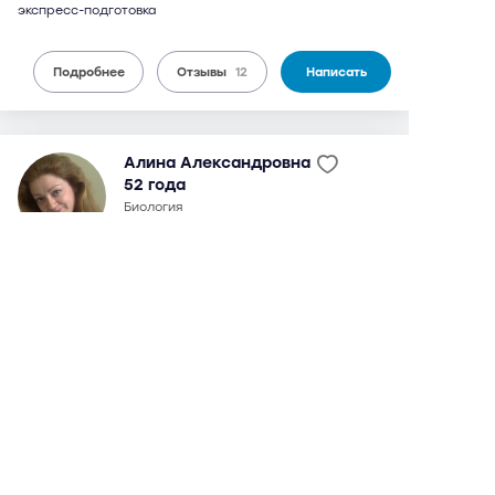
экспресс-подготовка
Подробнее
Отзывы
12
Написать
Алина Александровна
52 года
биология
12 отзывов,
29 оценок
9,7
можно дистанционно
5 300 руб.
от
/ 90 мин.
окончила МГМУ им. И.М. Сеченова в 1997 г., с 1998 г. -
доцент фармацевтического факультета. Окончила
аспирантуру того же института в 2000 г. Кандидат
фармацевтических наук. Занимается целенаправленной
подготовкой к ЕГЭ и поступлению в медвузы.
Максимальный балл на ЕГЭ - 98. Возможны
дистанционные занятия