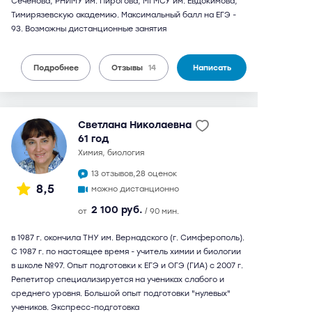
Сеченова, РНИМУ им. Пирогова, МГМСУ им. Евдокимова,
Тимирязевскую академию. Максимальный балл на ЕГЭ -
93. Возможны дистанционные занятия
Подробнее
Отзывы
14
Написать
Светлана Николаевна
61 год
химия, биология
13 отзывов,
28 оценок
8,5
можно дистанционно
2 100 руб.
от
/ 90 мин.
в 1987 г. окончила ТНУ им. Вернадского (г. Симферополь).
С 1987 г. по настоящее время - учитель химии и биологии
в школе №97. Опыт подготовки к ЕГЭ и ОГЭ (ГИА) с 2007 г.
Репетитор специализируется на учениках слабого и
среднего уровня. Большой опыт подготовки "нулевых"
учеников. Экспресс-подготовка