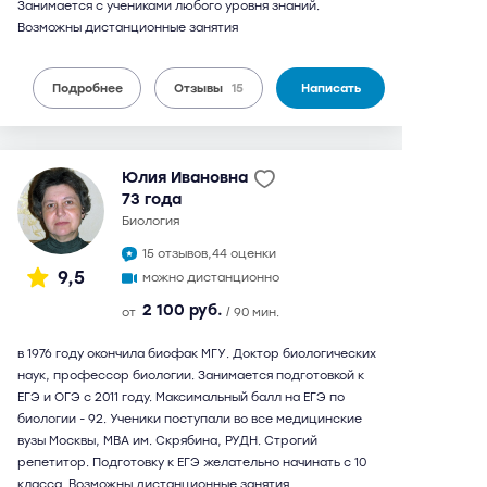
Занимается с учениками любого уровня знаний.
Возможны дистанционные занятия
Подробнее
Отзывы
15
Написать
Юлия Ивановна
73 года
биология
15 отзывов,
44 оценки
9,5
можно дистанционно
2 100 руб.
от
/ 90 мин.
в 1976 году окончила биофак МГУ. Доктор биологических
наук, профессор биологии. Занимается подготовкой к
ЕГЭ и ОГЭ с 2011 году. Максимальный балл на ЕГЭ по
биологии - 92. Ученики поступали во все медицинские
вузы Москвы, МВА им. Скрябина, РУДН. Строгий
репетитор. Подготовку к ЕГЭ желательно начинать с 10
класса. Возможны дистанционные занятия