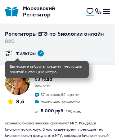
Московский
Репетитор
Репетиторы ЕГЭ по биологии онлайн
820
Фильтры
2
Вы можете выбрать предмет, место для
занятий и станцию метро
Елена Алексеевна
53 года
биология
37 отзывов,
82 оценки
8,5
можно дистанционно
5 000 руб.
от
/ 90 мин.
окончила биологический факультет МГУ. Кандидат
биологических наук. В настоящее время преподает на
биологическом факультете МГУ, кафедра биологической