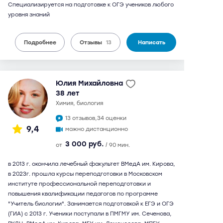
Специализируется на подготовке к ОГЭ учеников любого
уровня знаний
Подробнее
Отзывы
13
Написать
Юлия Михайловна
38 лет
химия, биология
13 отзывов,
34 оценки
9,4
можно дистанционно
3 000 руб.
от
/ 90 мин.
в 2013 г. окончила лечебный факультет ВМедА им. Кирова,
в 2023г. прошла курсы переподготовки в Московском
институте профессиональной переподготовки и
повышения квалификации педагогов по программе
"Учитель биологии". Занимается подготовкой к ЕГЭ и ОГЭ
(ГИА) с 2013 г. Ученики поступали в ПМГМУ им. Сеченова,