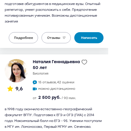
подготовке абитуриентов в медицинские вузы. Опытный
репетитор, умеет расположить к себе. Предпочтение
мотивированным ученикам. Возможны дистанционные
занятия
Подробнее
Отзывы
17
Написать
Наталия Геннадьевна
50 лет
биология
15 отзывов,
42 оценки
9,6
можно дистанционно
2 500 руб.
от
/ 90 мин.
в 1998 году окончила естественно-географический
факультет ВГПУ. Подготовка к ЕГЭ и ОГЭ (ГИА) с 2014
года. Максимальный балл на ЕГЭ - 95. Ученики поступали
в МГУ им. Ломоносова, Первый МГМУ им. Сеченова.