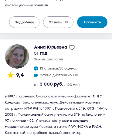
дистанционные занятия
Подробнее
Отзывы
13
Написать
Анна Юрьевна
51 год
химия, биология
13 отзывов,
38 оценок
9,4
можно дистанционно
3 000 руб.
от
/ 120 мин.
в 1997 г. окончила биолого-химический факультет МПГУ.
Кандидат биологических наук. Действующий научный
сотрудник ИФР РАН с 1997 г. Подготовка к ЕГЭ, ОГЭ (ГИА) с
2008 г. Максимальный балл ученика на ЕГЭ по биологии -
97, по химии - 92. Ученики поступали в ведущие
медицинские вузы Москвы, а также РГАУ-МСХА и РУДН.
Контактный, но требовательный репетитор.