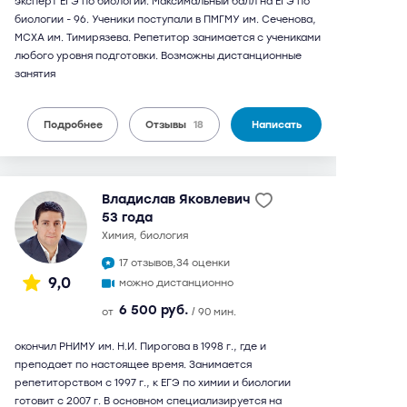
эксперт ЕГЭ по биологии. Максимальный балл на ЕГЭ по
биологии - 96. Ученики поступали в ПМГМУ им. Сеченова,
МСХА им. Тимирязева. Репетитор занимается с учениками
любого уровня подготовки. Возможны дистанционные
занятия
Подробнее
Отзывы
18
Написать
Владислав Яковлевич
53 года
химия, биология
17 отзывов,
34 оценки
9,0
можно дистанционно
6 500 руб.
от
/ 90 мин.
окончил РНИМУ им. Н.И. Пирогова в 1998 г., где и
преподает по настоящее время. Занимается
репетиторством с 1997 г., к ЕГЭ по химии и биологии
готовит с 2007 г. В основном специализируется на