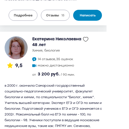
Подробнее
Отзывы
15
Написать
Екатерина Николаевна
48 лет
химия, биология
14 отзывов,
35 оценок
9,5
можно дистанционно
3 200 руб.
от
/ 90 мин.
в 2000 г. окончила Самарский государственный
социально-педагогический университет, факультет
биологии и химии, по специальности "Биолог, химик".
Учитель высшей категории. Эксперт ЕГЭ и ОГЭ по химии и
биологии. Подготовкой учеников к ЕГЭ и ОГЭ занимается с
2002г. Максимальный балл на ЕГЭ по химии - 100, по
биологии - 98. Ученики поступали в ведущие московские
медицинские вузы, такие как: ПМГМУ им. Сеченова,