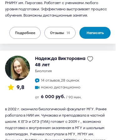
РНИМУ им. Пирогова. Работает с учениками любого
уровня подготовки. Эффективно выстраивает процесс
обучения. Возможны дистанционные занятия.
Подробнее
Отзывы
14
Написать
Надежда Викторовна
48 лет
биология
14 отзывов,
28 оценок
9,8
можно дистанционно
6 000 руб.
от
/ 90 мин.
в 2002 г. окончила биологический факультет МГУ. Ранее
работала в НИИ им. Чумакова и преподавала в частной
школе. К ЕГЭ и ОГЭ (ГИА) готовит с 2009 г., возможна
подготовка к внутренним экзаменам в МГУ и школьным
олимпиадам. Ученики поступали в МГУ, МГМУ им.