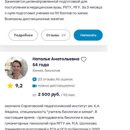
Занимается целенаправленной подготовкой для
поступления в медицинские вузы, РХТУ, МГУ. За 3 месяца
с нуля подготовил ученика на 90 баллов по химии.
Возможны дистанционные занятия
Подробнее
Отзывы
24
Написать
Наталья Анатольевна
54 года
химия, биология
23 отзыва,
46 оценок
9,2
можно дистанционно
2 500 руб.
от
/ 90 мин.
окончила Саратовский педагогический институт им. К.А.
Федина, специальность "учитель биологии и химии". В
настоящее время - преподаватель биологии в лицее
гуманитарных технологий при МГГУ им. М.А. Шолохова.
Занимается подготовкой к ЕГЭ и ОГЭ по биологии с 2007