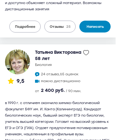
и доступно объясняет сложный материал. Возможны
дистанционные занятия
Подробнее
Отзывы
25
Написать
Татьяна Викторовна
58 лет
биология
24 отзыва,
65 оценок
9,5
можно дистанционно
2 400 руб.
от
/ 90 мин.
в 1990 г. с отличием окончила химико-биологический
факультет БФУ им. И. Канта (Калининград). Кандидат
биологических наук, бывший эксперт ЕГЭ по биологии,
учитель высшей категории. Готовит на высокий уровень к
ЕГЭ и ОГЭ (ГИА). Отдает предпочтение мотивированным
ученикам, нацеленным в профильные вузы.