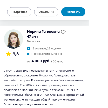
Подробнее
Отзывы
13
Написать
Марина Гагиковна
47 лет
биология
13 отзывов,
28 оценок
9,6
можно дистанционно
4 000 руб.
от
/ 90 мин.
в 1999 г. окончила Московский институт открытого
образования, факультет биологии. Преподаватель
высшей категории. Работает учителем биологии в школе.
Готовит к ЕГЭ с 2009 г. Ученики преимущественно
поступают в медицинские вузы, а также в МГУ, МПГУ.
Максимальный балл на ЕГЭ - 100. Очень жизнерадостный
репетитор, легко находит общий язык с учениками.
Возможны дистанционные занятия