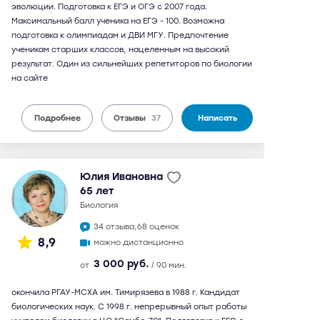
эволюции. Подготовка к ЕГЭ и ОГЭ с 2007 года.
Максимальный балл ученика на ЕГЭ - 100. Возможна
подготовка к олимпиадам и ДВИ МГУ. Предпочтение
ученикам старших классов, нацеленным на высокий
результат. Один из сильнейших репетиторов по биологии
на сайте
Подробнее
Отзывы
37
Написать
Юлия Ивановна
65 лет
биология
34 отзыва,
68 оценок
8,9
можно дистанционно
3 000 руб.
от
/ 90 мин.
окончила РГАУ-МСХА им. Тимирязева в 1988 г. Кандидат
биологических наук. С 1998 г. непрерывный опыт работы