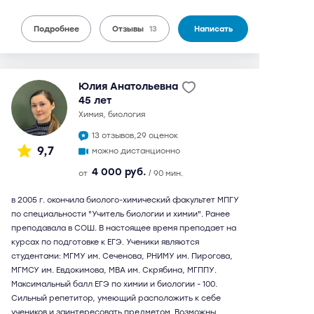
Подробнее
Отзывы
13
Написать
Юлия Анатольевна
45 лет
химия, биология
13 отзывов,
29 оценок
9,7
можно дистанционно
4 000 руб.
от
/ 90 мин.
в 2005 г. окончила биолого-химический факультет МПГУ
по специальности "Учитель биологии и химии". Ранее
преподавала в СОШ. В настоящее время преподает на
курсах по подготовке к ЕГЭ. Ученики являются
студентами: МГМУ им. Сеченова, РНИМУ им. Пирогова,
МГМСУ им. Евдокимова, МВА им. Скрябина, МГППУ.
Максимальный балл ЕГЭ по химии и биологии - 100.
Сильный репетитор, умеющий расположить к себе
учеников и заинтересовать предметом. Возможны