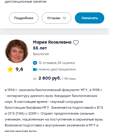
дистанционные занятия
Подробнее
Отзывы
12
Написать
Мария Яковлевна
55 лет
биология
12 отзывов,
34 оценки
9,4
можно дистанционно
2 800 руб.
от
/ 90 мин.
в 1994 г. окончила биологический факультет МГУ, в 1998 г.
- аспирантуру данного вуза. Кандидат биологических
наук. В настоящее время - научный сотрудник
биостанции биофака МГУ. Занимается подготовкой к ЕГЭ
и ОГЭ (ГИА) с 2009 г. Отдает предпочтение сильным
ученикам, нацеленным на поступление в серьезные вузы.
Возможна подготовка к внутренним экзаменам в МГУ и
медицинские вузы