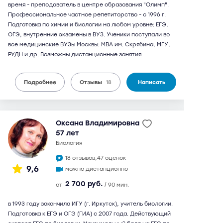
время - преподаватель в центре образования "Олимп".
Профессиональное частное репетиторство - c 1996 г.
Подготовка по химии и биологии на любом уровне: ЕГЭ,
ОГЭ, внутренние экзамены в ВУЗ. Ученики поступали во
все медицинские ВУЗы Москвы: МВА им. Скрябина, МГУ,
РУДН и др. Возможны дистанционные занятия
Подробнее
Отзывы
18
Написать
Оксана Владимировна
57 лет
биология
18 отзывов,
47 оценок
9,6
можно дистанционно
2 700 руб.
от
/ 90 мин.
в 1993 году закончила ИГУ (г. Иркутск), учитель биологии.
Подготовка к ЕГЭ и ОГЭ (ГИА) с 2007 года. Действующий