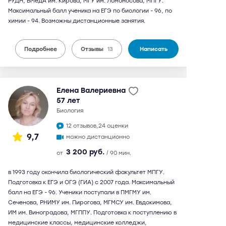
РУДН, ВМедА им. Кирова, МГУ им. Ломоносова, МПГУ.
Максимальный балл ученика на ЕГЭ по биологии - 96, по
химии - 94. Возможны дистанционные занятия.
Подробнее
Отзывы
13
Написать
Елена Валериевна
57 лет
биология
12 отзывов,
24 оценки
9,7
можно дистанционно
3 200 руб.
от
/ 90 мин.
в 1993 году окончила биологический факультет МПГУ.
Подготовка к ЕГЭ и ОГЭ (ГИА) с 2007 года. Максимальный
балл на ЕГЭ - 96. Ученики поступали в ПМГМУ им.
Сеченова, РНИМУ им. Пирогова, МГМСУ им. Евдокимова,
ИМ им. Виноградова, МГППУ. Подготовка к поступлению в
медицинские классы, медицинские колледжи,