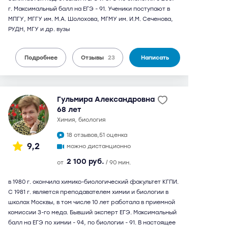
г. Максимальный балл на ЕГЭ - 91. Ученики поступают в
МПГУ, МГГУ им. М.А. Шолохова, МГМУ им. И.М. Сеченова,
РУДН, МГУ и др. вузы
Подробнее
Отзывы
23
Написать
Гульмира Александровна
68 лет
химия, биология
18 отзывов,
51 оценка
9,2
можно дистанционно
2 100 руб.
от
/ 90 мин.
в 1980 г. окончила химико-биологический факультет КГПИ.
С 1981 г. является преподавателем химии и биологии в
школах Москвы, в том числе 10 лет работала в приемной
комиссии 3-го меда. Бывший эксперт ЕГЭ. Максимальный
балл на ЕГЭ по химии - 94, по биологии - 91. В настоящее