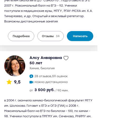
учителем биологии в ЦО "Самбо-70". Подготовка к ЕГЭ с
2007 г. Максимальный балл на ЕГЭ - 92. Ученики
поступали в медицинские вузы, МПГУ, РГАУ-МСХА им. К.А.
Тимирязева, и др. Открытый и вежливый репетитор.
Возможны дистанционные занятия
Подробнее
Отзывы
34
Написать
Алсу Анваровна
50 лет
химия, биология
28 отзывов,
59 оценок
9,5
можно дистанционно
3 500 руб.
от
/ 90 мин.
в 2004 г. окончила химико-биологический факультет МГГУ
им. Шолохова. Готовит к ЕГЭ и ОГЭ (ГИА) с 2008 г.
Максимальный балл на ЕГЭ по биологии - 100, по химии -
98. Ученики поступали в ПМГМУ им. Сеченова, РНИМУ им.