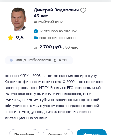
Дмитрий Вадимович
45 лет
английский язык
19 отзывов,
46 оценок
9,5
можно дистанционно
2 700 руб.
от
/ 90 мин.
Улица Скобелевская
4 мин
окончил МГЛУ в 2003 г., там же окончил аспирантуру.
Кандидат филологических наук. С 2009 г. по настоящее
время преподает в МПГУ. Баллы по ЕГЭ: максимальный -
98. Ученики поступали в РЭУ им. Плеханова, РГГУ,
РАНХиГС, РГУНГ им. Губкина. Занимается подготовкой
абитуриентов к ЕГЭ с учетом всех "подводных камней",
готовит к международным экзаменам. Возможны
дистанционные занятия
Подробнее
Отзывы
19
Написать