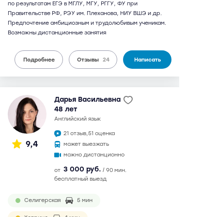
по результатам ЕГЭ в МГЛУ, МГУ, РГГУ, ФУ при
Правительстве РФ, РЭУ им. Плеханова, НИУ ВШЭ и др.
Предпочтение амбициозным и трудолюбивым ученикам.
Возможны дистанционные занятия
Подробнее
Отзывы
24
Написать
Дарья Васильевна
48 лет
английский язык
21 отзыв,
51 оценка
9,4
может выезжать
можно дистанционно
3 000 руб.
от
/ 90 мин.
бесплатный выезд
Селигерская
5 мин