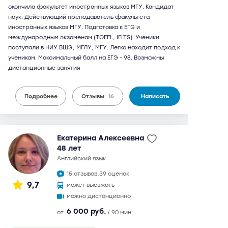
окончила факультет иностранных языков МГУ. Кандидат
наук. Действующий преподаватель факультета
иностранных языков МГУ. Подготовка к ЕГЭ и
международным экзаменам (TOEFL, IELTS). Ученики
поступали в НИУ ВШЭ, МГЛУ, МГУ. Легко находит подход к
ученикам. Максимальный балл на ЕГЭ - 98. Возможны
дистанционные занятия
Подробнее
Отзывы
16
Написать
Екатерина Алексеевна
48 лет
английский язык
15 отзывов,
39 оценок
9,7
может выезжать
можно дистанционно
6 000 руб.
от
/ 90 мин.