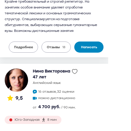
Крайне требовательный и строгий репетитор. На
занятиях особое внимание уделяет отработке
тематической лексики и основных грамматических
структур. Специализируется на подготовке
абитуриентов, выбирающих серьезные гуманитарные
вузы. Возможны дистанционные занятия
Подробнее
Отзывы
18
Написать
Нина Викторовна
47 лет
английский язык
16 отзывов,
32 оценки
9,5
можно дистанционно
4 700 руб.
от
/ 90 мин.
Юго-Западная
8 мин