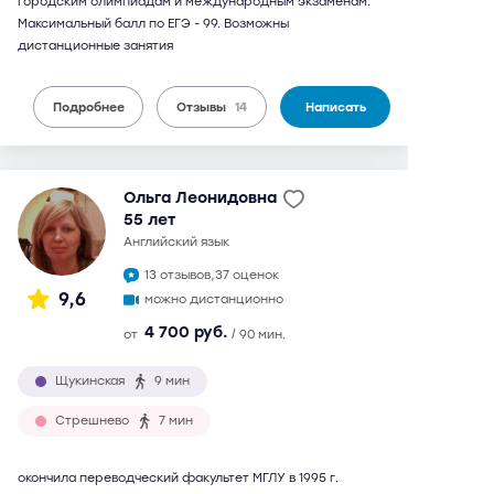
городским олимпиадам и международным экзаменам.
Максимальный балл по ЕГЭ - 99. Возможны
дистанционные занятия
Подробнее
Отзывы
14
Написать
Ольга Леонидовна
55 лет
английский язык
13 отзывов,
37 оценок
9,6
можно дистанционно
4 700 руб.
от
/ 90 мин.
Щукинская
9 мин
Стрешнево
7 мин
окончила переводческий факультет МГЛУ в 1995 г.