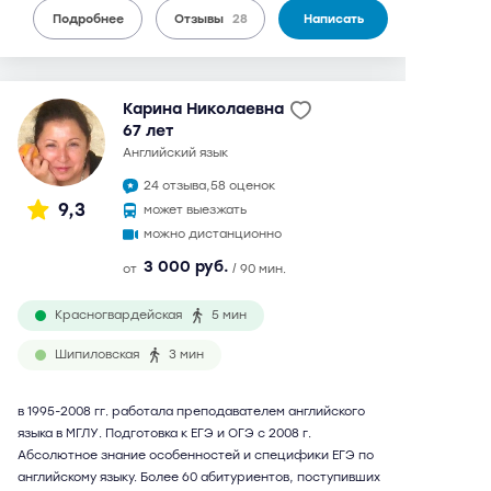
Подробнее
Отзывы
28
Написать
Карина Николаевна
67 лет
английский язык
24 отзыва,
58 оценок
9,3
может выезжать
можно дистанционно
3 000 руб.
от
/ 90 мин.
Красногвардейская
5 мин
Шипиловская
3 мин
в 1995-2008 гг. работала преподавателем английского
языка в МГЛУ. Подготовка к ЕГЭ и ОГЭ с 2008 г.
Абсолютное знание особенностей и специфики ЕГЭ по
английскому языку. Более 60 абитуриентов, поступивших