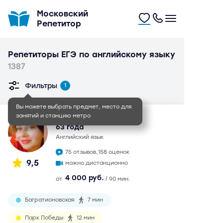
Московский
Репетитор
Репетиторы ЕГЭ по английскому языку
1387
Фильтры
1
Вы можете выбрать предмет, место для
занятий и станцию метро
Ольга Степановна
63 года
английский язык
75 отзывов,
158 оценок
9,5
можно дистанционно
4 000 руб.
от
/ 90 мин.
Багратионовская
7 мин
Парк Победы
12 мин