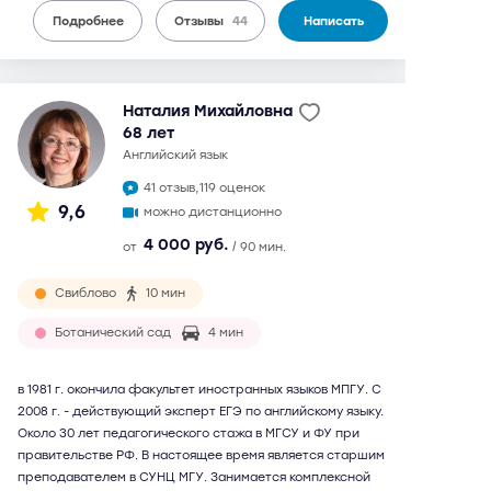
Подробнее
Отзывы
44
Написать
Наталия Михайловна
68 лет
английский язык
41 отзыв,
119 оценок
9,6
можно дистанционно
4 000 руб.
от
/ 90 мин.
Свиблово
10 мин
Ботанический сад
4 мин
в 1981 г. окончила факультет иностранных языков МПГУ. С
2008 г. - действующий эксперт ЕГЭ по английскому языку.
Около 30 лет педагогического стажа в МГСУ и ФУ при
правительстве РФ. В настоящее время является старшим
преподавателем в СУНЦ МГУ. Занимается комплексной