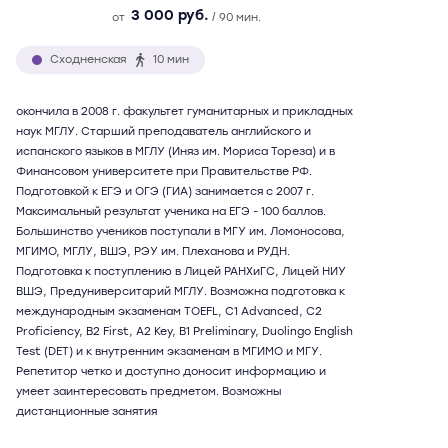
3 000 руб.
от
/ 90 мин.
Сходненская
10 мин
окончила в 2008 г. факультет гуманитарных и прикладных
наук МГЛУ. Старший преподаватель английского и
испанского языков в МГЛУ (Иняз им. Мориса Тореза) и в
Финансовом университете при Правительстве РФ.
Подготовкой к ЕГЭ и ОГЭ (ГИА) занимается с 2007 г.
Максимальный результат ученика на ЕГЭ - 100 баллов.
Большинство учеников поступали в МГУ им. Ломоносова,
МГИМО, МГЛУ, ВШЭ, РЭУ им. Плеханова и РУДН.
Подготовка к поступлению в Лицей РАНХиГС, Лицей НИУ
ВШЭ, Предуниверситарий МГЛУ. Возможна подготовка к
международным экзаменам TOEFL, C1 Advanced, C2
Proficiency, B2 First, A2 Key, B1 Preliminary, Duolingo English
Test (DET) и к внутренним экзаменам в МГИМО и МГУ.
Репетитор четко и доступно доносит информацию и
умеет заинтересовать предметом. Возможны
дистанционные занятия