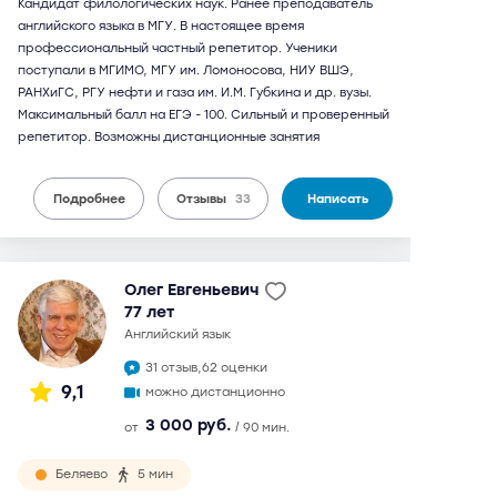
Кандидат филологических наук. Ранее преподаватель
английского языка в МГУ. В настоящее время
профессиональный частный репетитор. Ученики
поступали в МГИМО, МГУ им. Ломоносова, НИУ ВШЭ,
РАНХиГС, РГУ нефти и газа им. И.М. Губкина и др. вузы.
Максимальный балл на ЕГЭ - 100. Сильный и проверенный
репетитор. Возможны дистанционные занятия
Подробнее
Отзывы
33
Написать
Олег Евгеньевич
77 лет
английский язык
31 отзыв,
62 оценки
9,1
можно дистанционно
3 000 руб.
от
/ 90 мин.
Беляево
5 мин