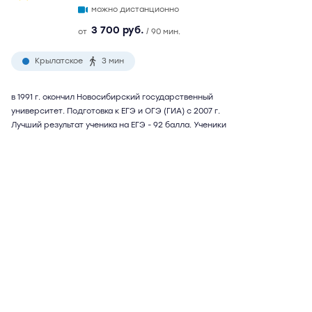
можно дистанционно
3 700 руб.
от
/ 90 мин.
Крылатское
3 мин
в 1991 г. окончил Новосибирский государственный
университет. Подготовка к ЕГЭ и ОГЭ (ГИА) с 2007 г.
Лучший результат ученика на ЕГЭ - 92 балла. Ученики
поступали в МГИМО, МГУ, МФЮА, ВШЭ. Возможна
подготовка к внутренним экзаменам в МГИМО, подготовка
к TOEFL и IELTS. Репетитор использует собственную
методику подготовки, учитывающую психологические
особенности характера ученика. Возможны
дистанционные занятия
Подробнее
Отзывы
12
Написать
Ольга Вениаминовна