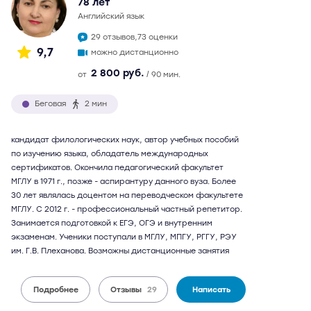
78 лет
английский язык
29 отзывов,
73 оценки
9,7
можно дистанционно
2 800 руб.
от
/ 90 мин.
Беговая
2 мин
кандидат филологических наук, автор учебных пособий
по изучению языка, обладатель международных
сертификатов. Окончила педагогический факультет
МГЛУ в 1971 г., позже - аспирантуру данного вуза. Более
30 лет являлась доцентом на переводческом факультете
МГЛУ. С 2012 г. - профессиональный частный репетитор.
Занимается подготовкой к ЕГЭ, ОГЭ и внутренним
экзаменам. Ученики поступали в МГЛУ, МПГУ, РГГУ, РЭУ
им. Г.В. Плеханова. Возможны дистанционные занятия
Подробнее
Отзывы
29
Написать