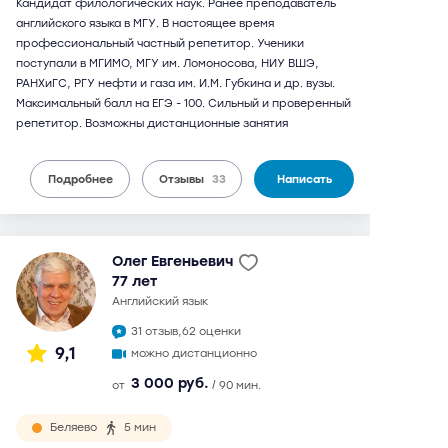
Кандидат филологических наук. Ранее преподаватель
английского языка в МГУ. В настоящее время
профессиональный частный репетитор. Ученики
поступали в МГИМО, МГУ им. Ломоносова, НИУ ВШЭ,
РАНХиГС, РГУ нефти и газа им. И.М. Губкина и др. вузы.
Максимальный балл на ЕГЭ - 100. Сильный и проверенный
репетитор. Возможны дистанционные занятия
Подробнее
Отзывы
33
Написать
Олег Евгеньевич
77 лет
английский язык
31 отзыв,
62 оценки
9,1
можно дистанционно
3 000 руб.
от
/ 90 мин.
Беляево
5 мин