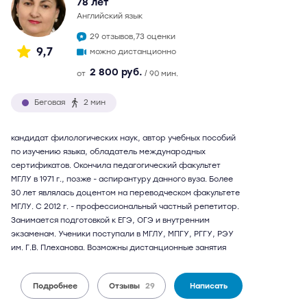
78 лет
английский язык
29 отзывов,
73 оценки
9,7
можно дистанционно
2 800 руб.
от
/ 90 мин.
Беговая
2 мин
кандидат филологических наук, автор учебных пособий
по изучению языка, обладатель международных
сертификатов. Окончила педагогический факультет
МГЛУ в 1971 г., позже - аспирантуру данного вуза. Более
30 лет являлась доцентом на переводческом факультете
МГЛУ. С 2012 г. - профессиональный частный репетитор.
Занимается подготовкой к ЕГЭ, ОГЭ и внутренним
экзаменам. Ученики поступали в МГЛУ, МПГУ, РГГУ, РЭУ
им. Г.В. Плеханова. Возможны дистанционные занятия
Подробнее
Отзывы
29
Написать