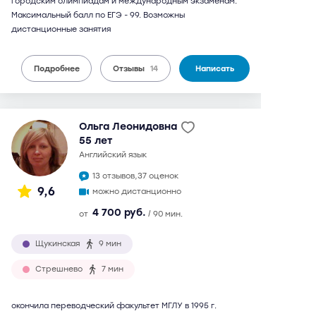
городским олимпиадам и международным экзаменам.
Максимальный балл по ЕГЭ - 99. Возможны
дистанционные занятия
Подробнее
Отзывы
14
Написать
Ольга Леонидовна
55 лет
английский язык
13 отзывов,
37 оценок
9,6
можно дистанционно
4 700 руб.
от
/ 90 мин.
Щукинская
9 мин
Стрешнево
7 мин
окончила переводческий факультет МГЛУ в 1995 г.