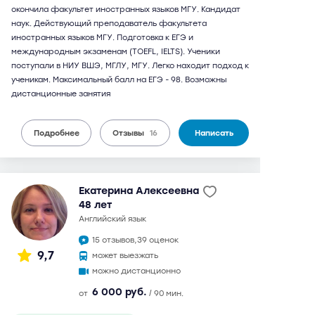
окончила факультет иностранных языков МГУ. Кандидат
наук. Действующий преподаватель факультета
иностранных языков МГУ. Подготовка к ЕГЭ и
международным экзаменам (TOEFL, IELTS). Ученики
поступали в НИУ ВШЭ, МГЛУ, МГУ. Легко находит подход к
ученикам. Максимальный балл на ЕГЭ - 98. Возможны
дистанционные занятия
Подробнее
Отзывы
16
Написать
Екатерина Алексеевна
48 лет
английский язык
15 отзывов,
39 оценок
9,7
может выезжать
можно дистанционно
6 000 руб.
от
/ 90 мин.