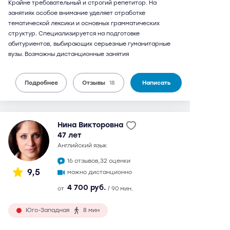
Крайне требовательный и строгий репетитор. На
занятиях особое внимание уделяет отработке
тематической лексики и основных грамматических
структур. Специализируется на подготовке
абитуриентов, выбирающих серьезные гуманитарные
вузы. Возможны дистанционные занятия
Подробнее
Отзывы
18
Написать
Нина Викторовна
47 лет
английский язык
16 отзывов,
32 оценки
9,5
можно дистанционно
4 700 руб.
от
/ 90 мин.
Юго-Западная
8 мин