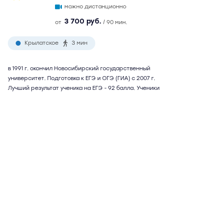
можно дистанционно
3 700 руб.
от
/ 90 мин.
Крылатское
3 мин
в 1991 г. окончил Новосибирский государственный
университет. Подготовка к ЕГЭ и ОГЭ (ГИА) с 2007 г.
Лучший результат ученика на ЕГЭ - 92 балла. Ученики
поступали в МГИМО, МГУ, МФЮА, ВШЭ. Возможна
подготовка к внутренним экзаменам в МГИМО, подготовка
к TOEFL и IELTS. Репетитор использует собственную
методику подготовки, учитывающую психологические
особенности характера ученика. Возможны
дистанционные занятия
Подробнее
Отзывы
12
Написать
Ольга Вениаминовна