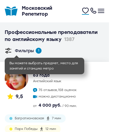
Московский
Репетитор
Профессиональные преподаватели
по английскому языку
1387
Фильтры
1
Вы можете выбрать предмет, место для
занятий и станцию метро
Ольга Степановна
63 года
английский язык
75 отзывов,
158 оценок
9,5
можно дистанционно
4 000 руб.
от
/ 90 мин.
Багратионовская
7 мин
Парк Победы
12 мин