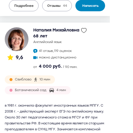
Подробнее
Отзывы
44
Написать
Наталия Михайловна
68 лет
английский язык
41 отзыв,
119 оценок
9,6
можно дистанционно
4 000 руб.
от
/ 90 мин.
Свиблово
10 мин
Ботанический сад
4 мин
в 1981 г. окончила факультет иностранных языков МПГУ. С
2008 г. - действующий эксперт ЕГЭ по английскому языку.
Около 30 лет педагогического стажа в МГСУ и ФУ при
правительстве РФ. В настоящее время является старшим
преподавателем в СУНЦ МГУ. Занимается комплексной