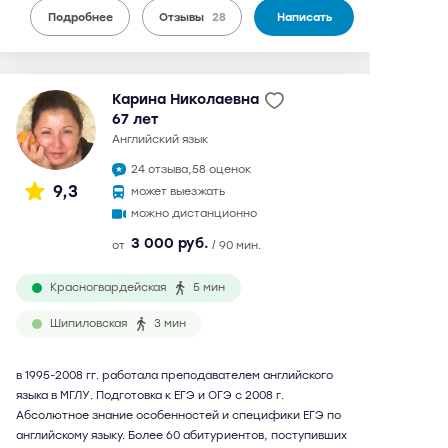
Подробнее
Отзывы
28
Написать
Карина Николаевна
67 лет
английский язык
24 отзыва,
58 оценок
9,3
может выезжать
можно дистанционно
3 000 руб.
от
/ 90 мин.
Красногвардейская
5 мин
Шипиловская
3 мин
в 1995-2008 гг. работала преподавателем английского
языка в МГЛУ. Подготовка к ЕГЭ и ОГЭ с 2008 г.
Абсолютное знание особенностей и специфики ЕГЭ по
английскому языку. Более 60 абитуриентов, поступивших