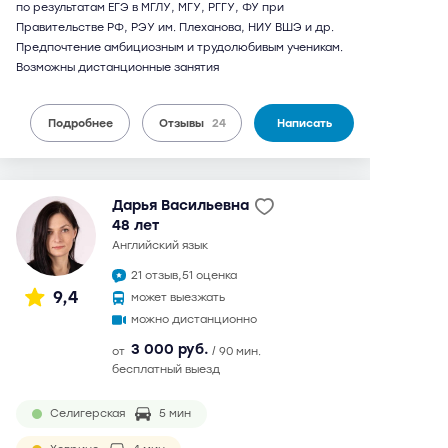
по результатам ЕГЭ в МГЛУ, МГУ, РГГУ, ФУ при
Правительстве РФ, РЭУ им. Плеханова, НИУ ВШЭ и др.
Предпочтение амбициозным и трудолюбивым ученикам.
Возможны дистанционные занятия
Подробнее
Отзывы
24
Написать
Дарья Васильевна
48 лет
английский язык
21 отзыв,
51 оценка
9,4
может выезжать
можно дистанционно
3 000 руб.
от
/ 90 мин.
бесплатный выезд
Селигерская
5 мин