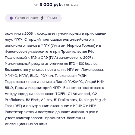
3 000 руб.
от
/ 90 мин.
Сходненская
10 мин
окончила в 2008 г. факультет гуманитарных и прикладных
наук МГЛУ. Старший преподаватель английского и
испанского языков в МГЛУ (Иняз им. Мориса Тореза) и в
Финансовом университете при Правительстве РФ.
Подготовкой к ЕГЭ и ОГЭ (ГИА) занимается с 2007 г.
Максимальный результат ученика на ЕГЭ - 100 баллов.
Большинство учеников поступали в МГУ им. Ломоносова,
МГИМО, МГЛУ, ВШЭ, РЭУ им. Плеханова и РУДН.
Подготовка к поступлению в Лицей РАНХиГС, Лицей НИУ
ВШЭ, Предуниверситарий МГЛУ. Возможна подготовка к
международным экзаменам TOEFL, C1 Advanced, C2
Proficiency, B2 First, A2 Key, B1 Preliminary, Duolingo English
Test (DET) и к внутренним экзаменам в МГИМО и МГУ.
Репетитор четко и доступно доносит информацию и
умеет заинтересовать предметом. Возможны
дистанционные занятия