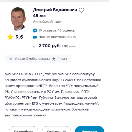
Дмитрий Вадимович
45 лет
английский язык
19 отзывов,
46 оценок
9,5
можно дистанционно
2 700 руб.
от
/ 90 мин.
Улица Скобелевская
4 мин
окончил МГЛУ в 2003 г., там же окончил аспирантуру.
Кандидат филологических наук. С 2009 г. по настоящее
время преподает в МПГУ. Баллы по ЕГЭ: максимальный -
98. Ученики поступали в РЭУ им. Плеханова, РГГУ,
РАНХиГС, РГУНГ им. Губкина. Занимается подготовкой
абитуриентов к ЕГЭ с учетом всех "подводных камней",
готовит к международным экзаменам. Возможны
дистанционные занятия
Подробнее
Отзывы
19
Написать