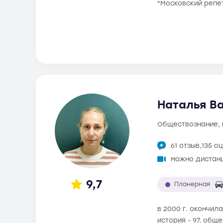
"Московский репе
Наталья Ва
обществознание,
61 отзыв,
135 о
можно дистан
9,7
Планерная
в 2000 г. окончил
история - 97, общ