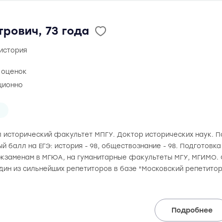
рович, 73 года
 история
0 оценок
ционно
н
ил исторический факультет МПГУ. Доктор исторических наук. По
й балл на ЕГЭ: история - 98, обществознание - 98. Подготовк
кзаменам в МГЮА, на гуманитарные факультеты МГУ, МГИМО. 
дин из сильнейших репетиторов в базе "Московский репетито
Подробнее