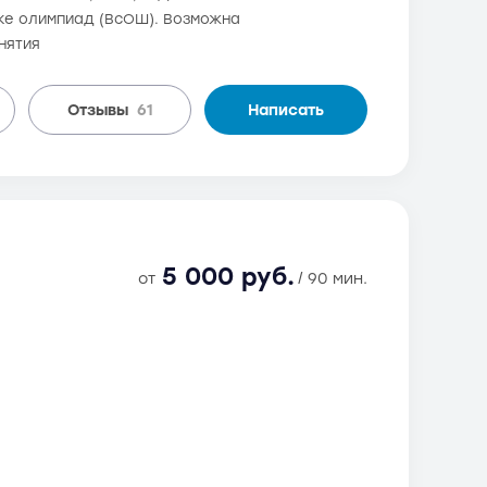
ке олимпиад (ВсОШ). Возможна
нятия
Отзывы
61
Написать
5 000 руб.
от
/ 90 мин.