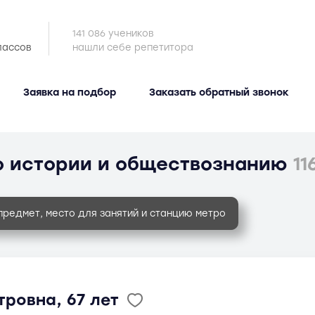
141 086 учеников
лассов
нашли себе репетитора
Заявка на подбор
Заказать обратный звонок
о истории и обществознанию
11
предмет, место для занятий и станцию метро
тровна, 67 лет