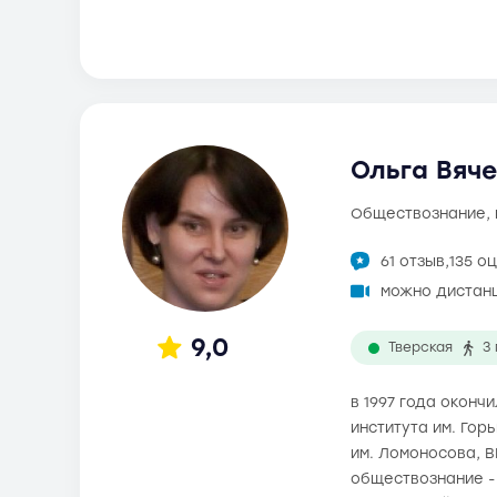
Ольга Вяче
обществознание,
61 отзыв,
135 о
можно дистан
9,0
Тверская
3
в 1997 года окон
института им. Гор
им. Ломоносова, В
обществознание -