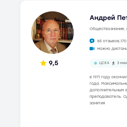
Андрей Пет
обществознание,
85 отзывов,
17
можно дистан
9,5
ЦСКА
3 ми
в 1971 году оконч
года. Максимальны
дополнительным э
преподаватель. О
занятия