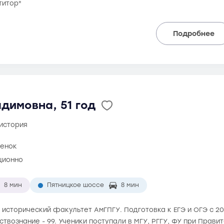
титор"
Подробнее
димовна, 51 год
 история
ценок
ционно
8 мин
Пятницкое шоссе
8 мин
а исторический факультет АмГПГУ. Подготовка к ЕГЭ и ОГЭ с 20
ествознание - 99. Ученики поступали в МГУ, РГГУ, ФУ при Прави