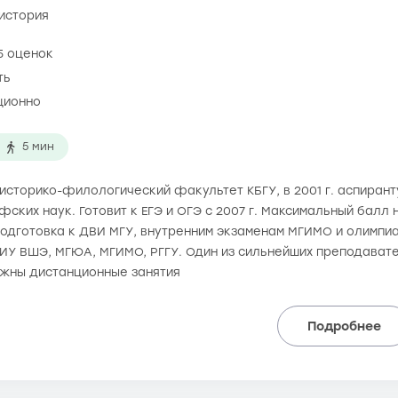
 история
5 оценок
ть
ционно
5 мин
а историко-филологический факультет КБГУ, в 2001 г. аспиран
ких наук. Готовит к ЕГЭ и ОГЭ с 2007 г. Максимальный балл н
 Подготовка к ДВИ МГУ, внутренним экзаменам МГИМО и олимпи
НИУ ВШЭ, МГЮА, МГИМО, РГГУ. Один из сильнейших преподавате
ожны дистанционные занятия
Подробнее