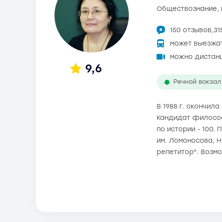
обществознание,
150 отзывов,
31
может выезжа
можно дистан
9,6
Речной вокзал
В 1988 г. окончил
Кандидат философс
по истории - 100.
им. Ломоносова, 
репетитор". Возм