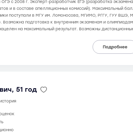
и ОГЭ с 2008 г. Эксперт-разработчик ЕГЭ (разработка экзаме
тов и в составе апелляционных комиссий). Максимальный балл
еники поступали в МГУ им. Ломоносова, МГИМО, РГГУ, ГУУ ВШЭ, 
. Возможна подготовка к внутренним экзаменам и олимпиадам.
нацелен на максимальный результат. Возможны дистанционны
Подробнее
ич, 51 год
 история
 оценок
ть
ционно