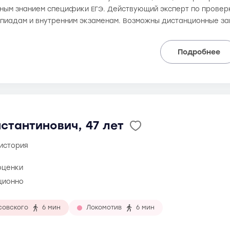
чным знанием специфики ЕГЭ. Действующий эксперт по провер
мпиадам и внутренним экзаменам. Возможны дистанционные за
Подробнее
стантинович, 47 лет
 история
оценки
ционно
совского
6 мин
Локомотив
6 мин