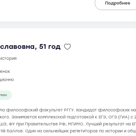
Подробнее
славовна, 51 год
 история
ценок
ционно
 мин
чила философский факультет РГГУ. Кандидат философских на
ького. Занимается комплексной подготовкой к ЕГЭ, ОГЭ (ГИА) с 
ШЭ, ФУ при Правительстве РФ, МГИМО. Лучший результат на ЕГЭ
 98 баллов. Один из сильнейших репетиторов по истории и об