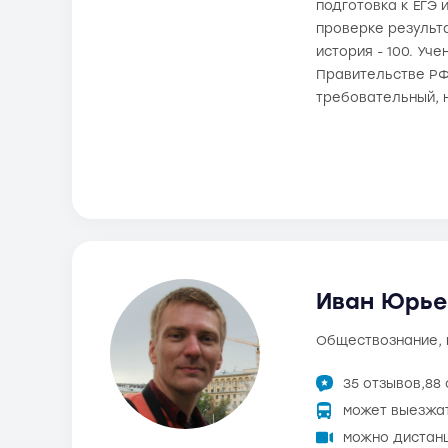
подготовка к ЕГЭ 
проверке результа
история - 100. Уч
Правительстве РФ
требовательный, 
Иван Юрьев
обществознание,
35 отзывов,
88
может выезжа
можно дистан