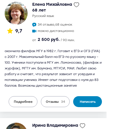
Елена Михайловна
68 лет
русский язык
34 отзыва,
68 оценок
9,7
можно дистанционно
2 500 руб.
от
/ 90 мин.
окончила филфак МГУ в 1982 г. Готовит к ЕГЭ и ОГЭ (ГИА)
с 2007 г. Максимальный балл на ЕГЭ по русскому языку -
100. Ученики поступали в МГУ им. Ломоносова, (филфак и
журфак), МГТУ им. Баумана, МТУСИ, МАИ. Любит свою
работу и считает, что результат зависит от усердия и
мотивации ученика. Имеет опыт подготовки с нуля до 83
баллов. Возможны дистанционные занятия
Подробнее
Отзывы
34
Написать
Ирина Владимировна