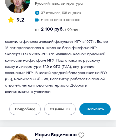
русский язык, литература
37 отзывов,
108 оценок
9,2
можно дистанционно
2 100 руб.
от
/ 90 мин.
окончила филологический факультет МГУ в 1977 г. Более
15 лет преподавала в школе на базе филфака МГУ.
Эксперт ЕГЭ в 2009-2010 гг. Являлась членом приемной
комиссии на филфаке МГУ. Подготовка по русскому
языку и литературе: ЕГЭ и ОГЭ (ГИА), внутренние
экзамены в МГУ. Высокий средний балл учеников на ЕГЭ
(85), максимальный - 98. Репетитор работает с полной
отдачей, четкая подача материала. Добрая и
внимательная к ученикам
Подробнее
Отзывы
37
Написать
Мария Вадимовна