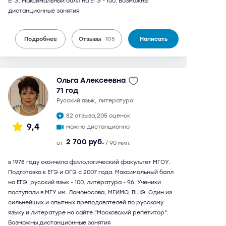
ЕГЭ. Максимальный балл на ЕГЭ - 100. Возможны
дистанционные занятия
Подробнее
Отзывы
105
Написать
Ольга Алексеевна
71 год
русский язык, литература
82 отзыва,
205 оценок
9,4
можно дистанционно
2 700 руб.
от
/ 90 мин.
в 1978 году окончила филологический факультет МГОУ.
Подготовка к ЕГЭ и ОГЭ с 2007 года. Максимальный балл
на ЕГЭ: русский язык - 100, литература - 96. Ученики
поступали в МГУ им. Ломоносова, МГИМО, ВШЭ. Один из
сильнейших и опытных преподавателей по русскому
языку и литературе на сайте "Московский репетитор".
Возможны дистанционные занятия