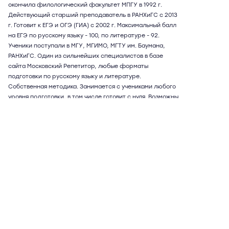
окончила филологический факультет МПГУ в 1992 г.
Действующий старший преподаватель в РАНХиГС с 2013
г. Готовит к ЕГЭ и ОГЭ (ГИА) с 2002 г. Максимальный балл
на ЕГЭ по русскому языку - 100, по литературе - 92.
Ученики поступали в МГУ, МГИМО, МГТУ им. Баумана,
РАНХиГС. Один из сильнейших специалистов в базе
сайта Московский Репетитор, любые форматы
подготовки по русскому языку и литературе.
Собственная методика. Занимается с учениками любого
уровня подготовки, в том числе готовит с нуля. Возможны
дистанционные занятия
Подробнее
Отзывы
21
Написать
Ольга Александровна
73 года
русский язык
20 отзывов,
52 оценки
8,8
можно дистанционно