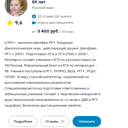
59 лет
русский язык
32 отзыва,
68 оценок
9,6
можно дистанционно
3 400 руб.
от
/ 90 мин.
в 1991 г. окончила филфак МГУ. Кандидат
филологических наук, действующий доцент филфака
МГУ с 2001 г. Подготовка к ЕГЭ и ОГЭ (ГИА) с 2005 г.
Регулярно готовит учеников к ЕГЭ по русскому языку на
100 баллов. Максимальный балл на ЕГЭ по литературе -
98. Ученики поступали в МГУ, МГИМО, ВШЭ, РГГУ, РУДН,
ГИТИС. В меру строгий репетитор, нацеленный на
достижение максимальных результатов.
Специализируется на подготовке ответственных и
амбициозных учеников. Готовит к творческим конкурсам в
вузы театральной направленности, а также к ДВИ в МГУ
(журфак). Возможны дистанционные занятия
Подробнее
Отзывы
32
Написать