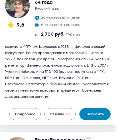
64 года
русский язык
39 отзывов,
82 оценки
9,5
можно дистанционно
2 700 руб.
от
/ 90 мин.
окончила МГГУ им. Шолохова в 1985 г., филологический
факультет. Ранее преподавала в московской школе, с
1997 г. по настоящее время - профессиональный частный
репетитор. Целенаправленная подготовка к ЕГЭ с 2007 г.
Ученики набирали на ЕГЭ 100 баллов, поступали в МГУ,
МГМУ им. Сеченова, МГТУ им. Баумана, РЭУ им.
Плеханова. Репетитор с большим опытом, располагает к
себе и умеет заинтересовать предметом. Возможны
дистанционные занятия
Подробнее
Отзывы
39
Написать
Елена Вячеславовна