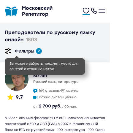
Московский
Репетитор
Преподаватели по русскому языку
онлайн
1803
Фильтры
2
Вы можете выбрать предмет, место для
занятий и станцию метро
Иван Игоревич
50 лет
русский язык, литература
169 отзывов,
491 оценка
9,7
можно дистанционно
2 700 руб.
от
/ 90 мин.
в 1999 г. окончил филфак МГГУ им. Шолохова. Занимается
подготовкой к ЕГЭ и ОГЭ (ГИА) с 2007 г. Максимальный
балл на ЕГЭ по русский язык - 100, литература - 100. Один