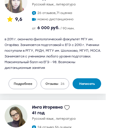
русский язык, литература
26 отзывов,
71 оценка
9,6
можно дистанционно
6 000 руб.
от
/ 90 мин.
в 2011 г. окончила филологический факультет МГУ им.
Огарёва. Занимается подготовкой к ЕГЭ с 2010 г. Ученики
поступали в РГГУ, РУДН, МГГУ им. Шолохова, МГУП, МОСА.
Занимается с учениками любого уровня подготовки.
Максимальный балл на ЕГЭ - 98. Возможны
дистанционные занятия
Подробнее
Отзывы
26
Написать
Инга Игоревна
41 год
русский язык, литература
24 отзыва,
56 оценок