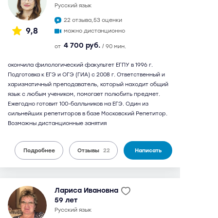
русский язык
22 отзыва,
53 оценки
9,8
можно дистанционно
4 700 руб.
от
/ 90 мин.
окончила филологический факультет ЕГПУ в 1996 г.
Подготовка к ЕГЭ и ОГЭ (ГИА) с 2008 г. Ответственный и
харизматичный преподаватель, который находит общий
язык с любым учеником, помогает полюбить предмет.
Ежегодно готовит 100-балльников на ЕГЭ. Один из
сильнейших репетиторов в базе Московский Репетитор.
Возможны дистанционные занятия
Подробнее
Отзывы
22
Написать
Лариса Ивановна
59 лет
русский язык