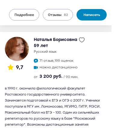
Подробнее
Отзывы
82
Написать
Наталья Борисовна
59 лет
русский язык
71 отзыв,
199 оценок
9,7
можно дистанционно
3 200 руб.
от
/ 90 мин.
в 1990 г. окончила филологический факультет
Ростовского государственного университета.
Занимается подготовкой к ЕГЭ и ОГЭ с 2007 г. Ученики
поступали в МГУ им. Ломоносова, МГИМО, ГИТР, МЭСИ.
Максимальный балл на ЕГЭ - 100. Один из сильнейших
репетиторов по русскому языку в базе "Московский
репетитор". Возможны дистанционные занятия