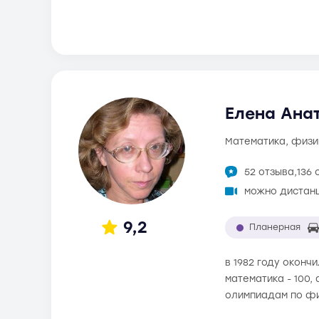
Елена Анат
математика, физи
52 отзыва,
136 
можно дистан
9,2
Планерная
в 1982 году оконч
математика - 100,
олимпиадам по фи