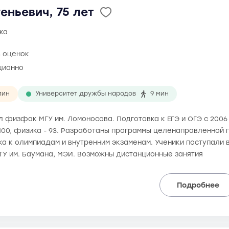
еньевич, 75 лет
ка
8 оценок
ционно
мин
Университет дружбы народов
9 мин
ил физфак МГУ им. Ломоносова. Подготовка к ЕГЭ и ОГЭ с 200
 100, физика - 93. Разработаны программы целенаправленной п
а к олимпиадам и внутренним экзаменам. Ученики поступали в
ТУ им. Баумана, МЭИ. Возможны дистанционные занятия
Подробнее