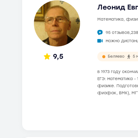
Леонид Евг
математика, физи
95 отзывов,
23
можно дистан
9,5
Беляево
5 
в 1973 году оконч
ЕГЭ: математика -
физике. Подготовк
физфак, ВМК), МГ