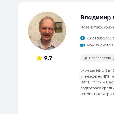
Владимир О
математика, физи
62 отзыва,
168 
можно дистан
9,7
Савёловская
окончил МИФИ в 19
учеников на ЕГЭ: 
МФТИ, МГТУ им. Б
подготовку средне
математике и физ