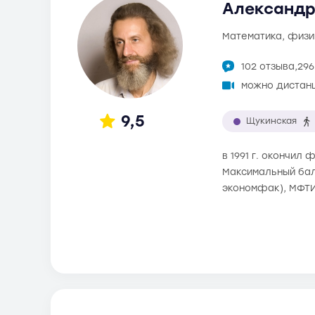
Александр
математика, физи
102 отзыва,
296
можно дистан
9,5
Щукинская
в 1991 г. окончил
Максимальный балл
экономфак), МФТИ