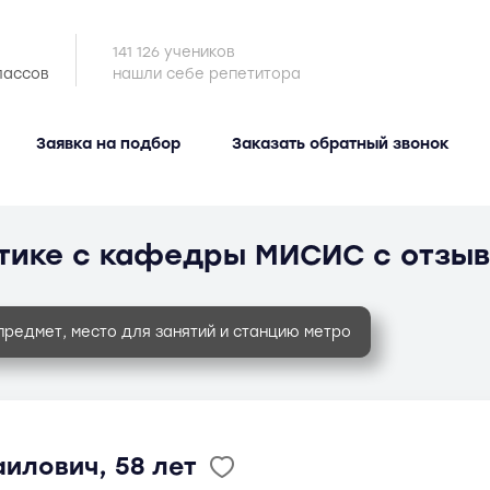
141 126 учеников
лассов
нашли себе репетитора
Заявка на подбор
Заказать обратный звонок
тике с кафедры МИСИС с отзы
предмет, место для занятий и станцию метро
илович, 58 лет