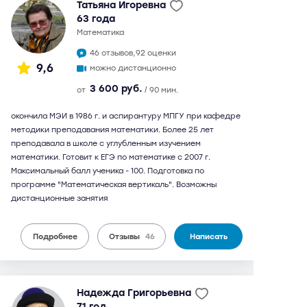
Татьяна Игоревна
63 года
математика
46 отзывов,
92 оценки
9,6
можно дистанционно
3 600 руб.
от
/ 90 мин.
окончила МЭИ в 1986 г. и аспирантуру МПГУ при кафедре
методики преподавания математики. Более 25 лет
преподавала в школе с углубленным изучением
математики. Готовит к ЕГЭ по математике с 2007 г.
Максимальный балл ученика - 100. Подготовка по
программе "Математическая вертикаль". Возможны
дистанционные занятия
Подробнее
Отзывы
46
Написать
Надежда Григорьевна
71 год