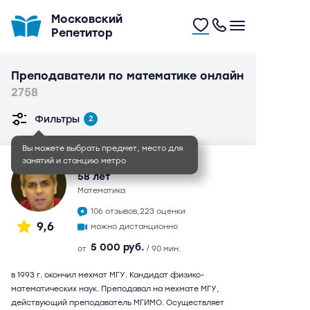
Московский
Репетитор
Преподаватели по математике онлайн
2758
Фильтры
2
Вы можете выбрать предмет, место для
занятий и станцию метро
Сахавет Маилович
58 лет
математика
106 отзывов,
223 оценки
9,6
можно дистанционно
5 000 руб.
от
/ 90 мин.
в 1993 г. окончил мехмат МГУ. Кандидат физико-
математических наук. Преподавал на мехмате МГУ,
действующий преподаватель МГИМО. Осуществляет