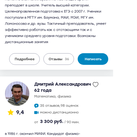
преподает в школе. Учитель высшей категории.
Целенаправленная подготовка к ЕГЭ с 2007 г. Ученики
поступали в МГТУ им. Баумана, МАИ, МЭИ, МГУ им.
Ломоносова и др. вузы. Тактичный преподаватель, умеет
эффективно работать как с отстающими так и с
учениками среднего уровня подготовки. Возможны
дистанционные занятия
Подробнее
Отзывы
36
Написать
Дмитрий Александрович
62 года
математика, физика
35 отзывов,
98 оценок
9,4
можно дистанционно
3 300 руб.
от
/ 90 мин.
в 1986 г. окончил МИФИ. Кандидат физико-