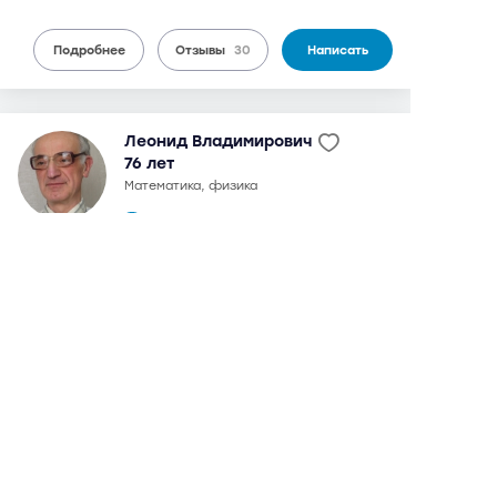
Подробнее
Отзывы
30
Написать
Леонид Владимирович
76 лет
математика, физика
29 отзывов,
70 оценок
9,2
можно дистанционно
4 000 руб.
от
/ 90 мин.
в 1972 г. окончил МИЭМ, радиотехнический факультет.
Кандидат технических наук. В 1976-2005 гг. -
преподаватель математики в МГТУ им. Н.Э. Баумана.
Подготовкой к ЕГЭ и ОГЭ (ГИА) занимается с 2008 г.
Возможна подготовка к внутренним экзаменам в МГТУ им.
Н.Э. Баумана. Возможны дистанционные занятия
Подробнее
Отзывы
29
Написать