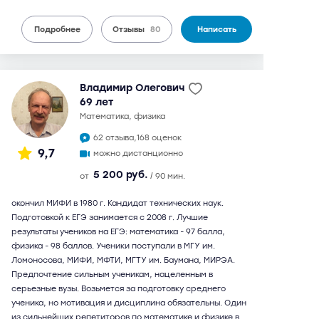
Подробнее
Отзывы
80
Написать
Владимир Олегович
69 лет
математика, физика
62 отзыва,
168 оценок
9,7
можно дистанционно
5 200 руб.
от
/ 90 мин.
окончил МИФИ в 1980 г. Кандидат технических наук.
Подготовкой к ЕГЭ занимается с 2008 г. Лучшие
результаты учеников на ЕГЭ: математика - 97 балла,
физика - 98 баллов. Ученики поступали в МГУ им.
Ломоносова, МИФИ, МФТИ, МГТУ им. Баумана, МИРЭА.
Предпочтение сильным ученикам, нацеленным в
серьезные вузы. Возьмется за подготовку среднего
ученика, но мотивация и дисциплина обязательны. Один
из сильнейших репетиторов по математике и физике в