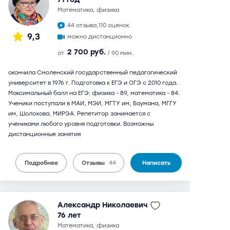
математика, физика
44 отзыва,
110 оценок
9,3
можно дистанционно
2 700 руб.
от
/ 90 мин.
окончила Смоленский государственный педагогический
университет в 1976 г. Подготовка к ЕГЭ и ОГЭ с 2010 года.
Максимальный балл на ЕГЭ: физика - 89, математика - 84.
Ученики поступали в МАИ, МЭИ, МГТУ им, Баумана, МГГУ
им, Шолохова, МИРЭА. Репетитор занимается с
учениками любого уровня подготовки. Возможны
дистанционные занятия
Подробнее
Отзывы
44
Написать
Александр Николаевич
76 лет
математика, физика