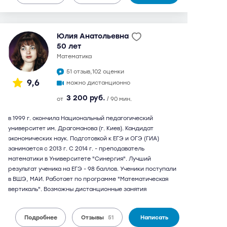
Юлия Анатольевна
50 лет
математика
51 отзыв,
102 оценки
9,6
можно дистанционно
3 200 руб.
от
/ 90 мин.
в 1999 г. окончила Национальный педагогический
университет им. Драгоманова (г. Киев). Кандидат
экономических наук. Подготовкой к ЕГЭ и ОГЭ (ГИА)
занимается с 2013 г. С 2014 г. - преподаватель
математики в Университете "Синергия". Лучший
результат ученика на ЕГЭ - 98 баллов. Ученики поступали
в ВШЭ, МАИ. Работает по программе "Математическая
вертикаль". Возможны дистанционные занятия
Подробнее
Отзывы
51
Написать