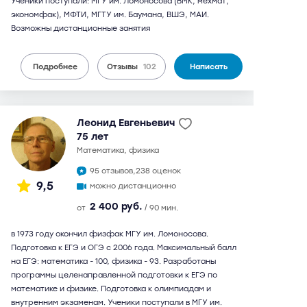
Ученики поступали: МГУ им. Ломоносова (ВМК, мехмат,
экономфак), МФТИ, МГТУ им. Баумана, ВШЭ, МАИ.
Возможны дистанционные занятия
Подробнее
Отзывы
102
Написать
Леонид Евгеньевич
75 лет
математика, физика
95 отзывов,
238 оценок
9,5
можно дистанционно
2 400 руб.
от
/ 90 мин.
в 1973 году окончил физфак МГУ им. Ломоносова.
Подготовка к ЕГЭ и ОГЭ с 2006 года. Максимальный балл
на ЕГЭ: математика - 100, физика - 93. Разработаны
программы целенаправленной подготовки к ЕГЭ по
математике и физике. Подготовка к олимпиадам и
внутренним экзаменам. Ученики поступали в МГУ им.