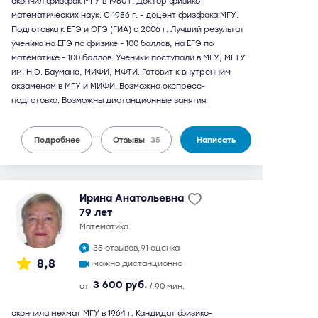
окончил физфак МГУ в 1980 г. Доктор физико-
математических наук. С 1986 г. - доцент физфака МГУ.
Подготовка к ЕГЭ и ОГЭ (ГИА) с 2006 г. Лучший результат
ученика на ЕГЭ по физике - 100 баллов, на ЕГЭ по
математике - 100 баллов. Ученики поступали в МГУ, МГТУ
им. Н.Э. Баумана, МИФИ, МФТИ. Готовит к внутренним
экзаменам в МГУ и МИФИ. Возможна экспресс-
подготовка. Возможны дистанционные занятия
Подробнее
Отзывы
35
Написать
Ирина Анатольевна
79 лет
математика
35 отзывов,
91 оценка
8,8
можно дистанционно
3 600 руб.
от
/ 90 мин.
окончила мехмат МГУ в 1964 г. Кандидат физико-