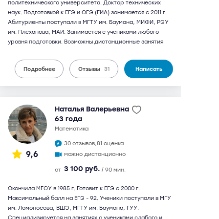
политехнического университета. Доктор технических
наук. Подготовкой к ЕГЭ и ОГЭ (ГИА) занимается с 2011 г.
Абитуриенты поступали в МГТУ им. Баумана, МИФИ, РЭУ
им. Плеханова, МАИ. Занимается с учениками любого
уровня подготовки. Возможны дистанционные занятия
Подробнее
Отзывы
31
Написать
Наталья Валерьевна
63 года
математика
30 отзывов,
81 оценка
9,6
можно дистанционно
3 100 руб.
от
/ 90 мин.
Окончила МГОУ в 1985 г. Готовит к ЕГЭ с 2000 г.
Максимальный балл на ЕГЭ - 92. Ученики поступали в МГУ
им. Ломоносова, ВШЭ, МГТУ им. Баумана, ГУУ.
Специализируется на занятиях с учениками слабого и