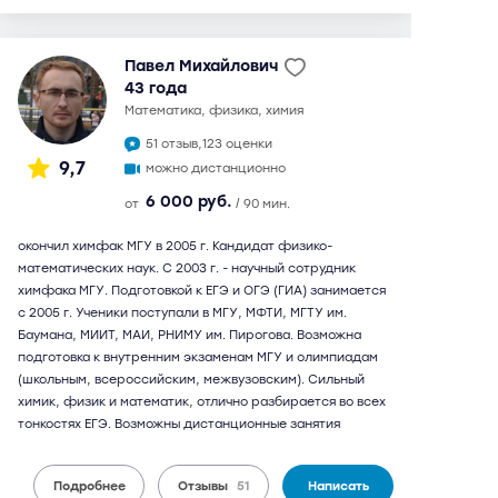
Павел Михайлович
43 года
математика, физика, химия
51 отзыв,
123 оценки
9,7
можно дистанционно
6 000 руб.
от
/ 90 мин.
окончил химфак МГУ в 2005 г. Кандидат физико-
математических наук. С 2003 г. - научный сотрудник
химфака МГУ. Подготовкой к ЕГЭ и ОГЭ (ГИА) занимается
с 2005 г. Ученики поступали в МГУ, МФТИ, МГТУ им.
Баумана, МИИТ, МАИ, РНИМУ им. Пирогова. Возможна
подготовка к внутренним экзаменам МГУ и олимпиадам
(школьным, всероссийским, межвузовским). Сильный
химик, физик и математик, отлично разбирается во всех
тонкостях ЕГЭ. Возможны дистанционные занятия
Подробнее
Отзывы
51
Написать