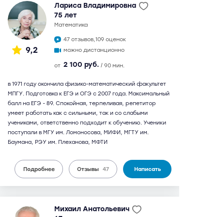
Лариса Владимировна
75 лет
математика
47 отзывов,
109 оценок
9,2
можно дистанционно
2 100 руб.
от
/ 90 мин.
в 1971 году окончила физико-математический факультет
МПГУ. Подготовка к ЕГЭ и ОГЭ с 2007 года. Максимальный
балл на ЕГЭ - 89. Спокойная, терпеливая, репетитор
умеет работать как с сильными, так и со слабыми
учениками, ответственно подходит к обучению. Ученики
поступали в МГУ им. Ломоносова, МИФИ, МГТУ им.
Баумана, РЭУ им. Плеханова, МФТИ
Подробнее
Отзывы
47
Написать
Михаил Анатольевич