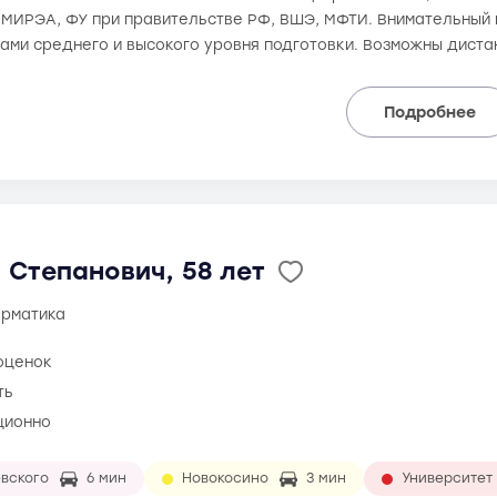
, МИРЭА, ФУ при правительстве РФ, ВШЭ, МФТИ. Внимательный 
ками среднего и высокого уровня подготовки. Возможны диста
Подробнее
 Степанович, 58 лет
орматика
оценок
ть
ционно
вского
6 мин
Новокосино
3 мин
Университет