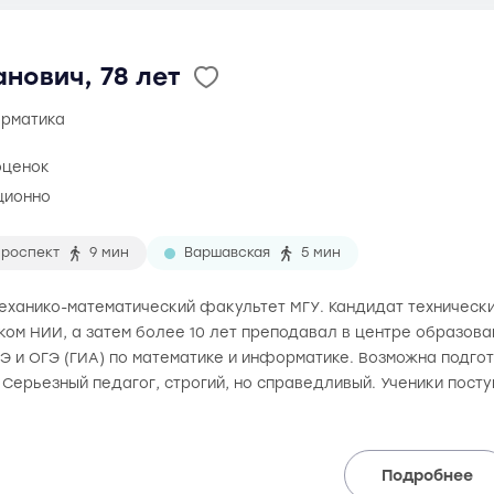
нович, 78 лет
орматика
оценок
ционно
проспект
9 мин
Варшавская
5 мин
 механико-математический факультет МГУ. Кандидат технически
ом НИИ, а затем более 10 лет преподавал в центре образова
ГЭ и ОГЭ (ГИА) по математике и информатике. Возможна подго
 Серьезный педагог, строгий, но справедливый. Ученики поступ
Подробнее