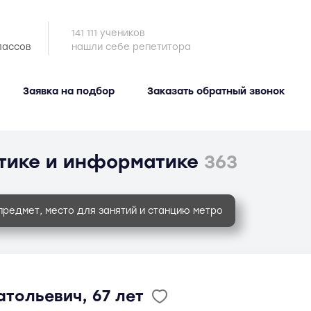
141 111 учеников
лассов
нашли себе репетитора
Заявка на подбор
Заказать обратный звонок
тике и информатике
363
предмет, место для занятий и станцию метро
тольевич, 67 лет