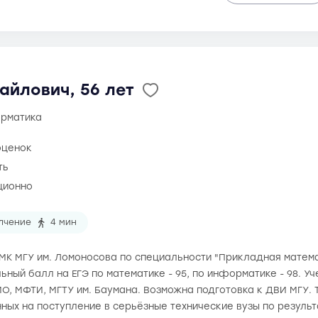
айлович, 56 лет
орматика
оценок
ть
ционно
лчение
4 мин
 ВМК МГУ им. Ломоносова по специальности "Прикладная математ
льный балл на ЕГЭ по математике - 95, по информатике - 98. У
О, МФТИ, МГТУ им. Баумана. Возможна подготовка к ДВИ МГУ.
ных на поступление в серьёзные технические вузы по результ