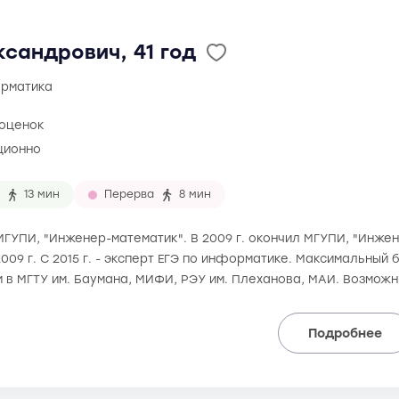
сандрович, 41 год
орматика
 оценок
ционно
13 мин
Перерва
8 мин
 МГУПИ, "Инженер-математик". В 2009 г. окончил МГУПИ, "Инже
2009 г. С 2015 г. - эксперт ЕГЭ по информатике. Максимальный б
и в МГТУ им. Баумана, МИФИ, РЭУ им. Плеханова, МАИ. Возмож
Подробнее