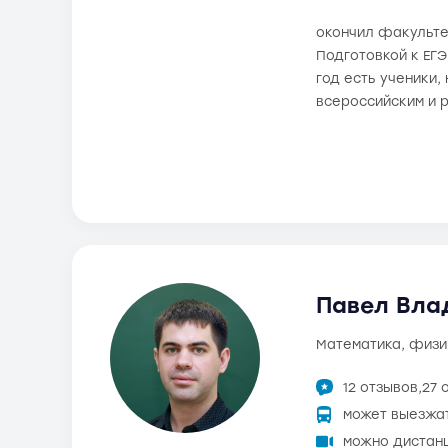
окончил факультет
Подготовкой к ЕГЭ
год есть ученики,
всероссийским и 
Павел Вла
математика, физ
12 отзывов,
27 
может выезжа
можно дистан