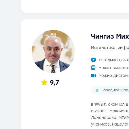
Чингиз Мих
математика, инф
17 отзывов,
36 
может выезжа
можно дистан
9,7
Народное Опо
в 1993 г. окончил
с 2006 г. Максима
Ломоносова, МГИМ
учеников, нацелен