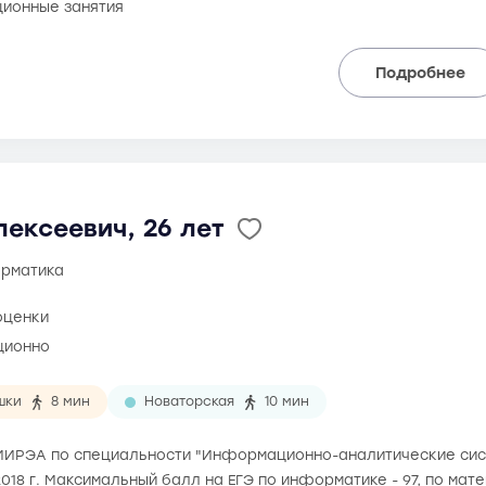
ионные занятия
Подробнее
ексеевич, 26 лет
орматика
оценки
ционно
шки
8 мин
Новаторская
10 мин
л МИРЭА по специальности "Информационно-аналитические сист
2018 г. Максимальный балл на ЕГЭ по информатике - 97, по мате