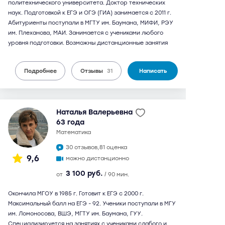
политехнического университета. Доктор технических
наук. Подготовкой к ЕГЭ и ОГЭ (ГИА) занимается с 2011 г.
Абитуриенты поступали в МГТУ им. Баумана, МИФИ, РЭУ
им. Плеханова, МАИ. Занимается с учениками любого
уровня подготовки. Возможны дистанционные занятия
Подробнее
Отзывы
31
Написать
Наталья Валерьевна
63 года
математика
30 отзывов,
81 оценка
9,6
можно дистанционно
3 100 руб.
от
/ 90 мин.
Окончила МГОУ в 1985 г. Готовит к ЕГЭ с 2000 г.
Максимальный балл на ЕГЭ - 92. Ученики поступали в МГУ
им. Ломоносова, ВШЭ, МГТУ им. Баумана, ГУУ.
Специализируется на занятиях с учениками слабого и