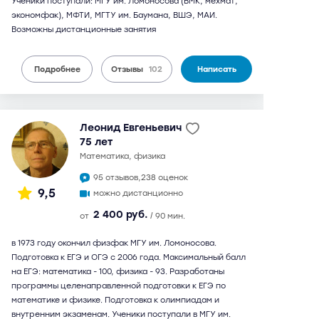
Ученики поступали: МГУ им. Ломоносова (ВМК, мехмат,
экономфак), МФТИ, МГТУ им. Баумана, ВШЭ, МАИ.
Возможны дистанционные занятия
Подробнее
Отзывы
102
Написать
Леонид Евгеньевич
75 лет
математика, физика
95 отзывов,
238 оценок
9,5
можно дистанционно
2 400 руб.
от
/ 90 мин.
в 1973 году окончил физфак МГУ им. Ломоносова.
Подготовка к ЕГЭ и ОГЭ с 2006 года. Максимальный балл
на ЕГЭ: математика - 100, физика - 93. Разработаны
программы целенаправленной подготовки к ЕГЭ по
математике и физике. Подготовка к олимпиадам и
внутренним экзаменам. Ученики поступали в МГУ им.