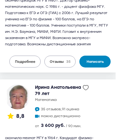
окончил физфак МГУ в 1980 г. Доктор физико-
математических наук. С 1986 г. - доцент физфака МГУ.
Подготовка к ЕГЭ и ОГЭ (ГИА) с 2006 г. Лучший результат
ученика на ЕГЭ по физике - 100 баллов, на ЕГЭ по
математике - 100 баллов. Ученики поступали в МГУ, МГТУ
им. Н.Э. Баумана, МИФИ, МФТИ. Готовит к внутренним
экзаменам в МГУ и МИФИ. Возможна экспресс-
подготовка. Возможны дистанционные занятия
Подробнее
Отзывы
35
Написать
Ирина Анатольевна
79 лет
математика
35 отзывов,
91 оценка
8,8
можно дистанционно
3 600 руб.
от
/ 90 мин.
окончила мехмат МГУ в 1964 г. Кандидат физико-