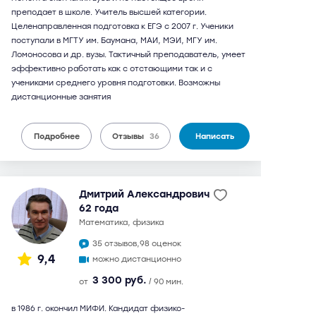
преподает в школе. Учитель высшей категории.
Целенаправленная подготовка к ЕГЭ с 2007 г. Ученики
поступали в МГТУ им. Баумана, МАИ, МЭИ, МГУ им.
Ломоносова и др. вузы. Тактичный преподаватель, умеет
эффективно работать как с отстающими так и с
учениками среднего уровня подготовки. Возможны
дистанционные занятия
Подробнее
Отзывы
36
Написать
Дмитрий Александрович
62 года
математика, физика
35 отзывов,
98 оценок
9,4
можно дистанционно
3 300 руб.
от
/ 90 мин.
в 1986 г. окончил МИФИ. Кандидат физико-