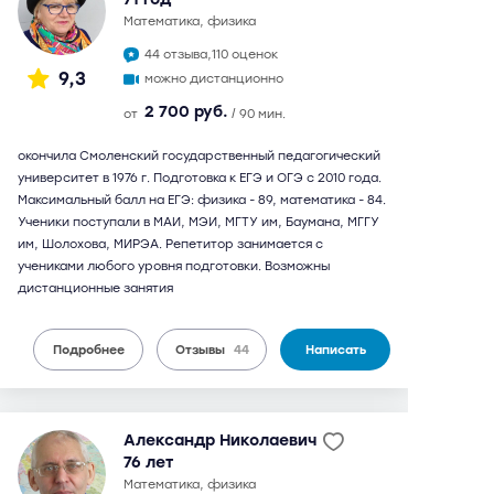
математика, физика
44 отзыва,
110 оценок
9,3
можно дистанционно
2 700 руб.
от
/ 90 мин.
окончила Смоленский государственный педагогический
университет в 1976 г. Подготовка к ЕГЭ и ОГЭ с 2010 года.
Максимальный балл на ЕГЭ: физика - 89, математика - 84.
Ученики поступали в МАИ, МЭИ, МГТУ им, Баумана, МГГУ
им, Шолохова, МИРЭА. Репетитор занимается с
учениками любого уровня подготовки. Возможны
дистанционные занятия
Подробнее
Отзывы
44
Написать
Александр Николаевич
76 лет
математика, физика