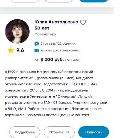
Юлия Анатольевна
50 лет
математика
51 отзыв,
102 оценки
9,6
можно дистанционно
3 200 руб.
от
/ 90 мин.
в 1999 г. окончила Национальный педагогический
университет им. Драгоманова (г. Киев). Кандидат
экономических наук. Подготовкой к ЕГЭ и ОГЭ (ГИА)
занимается с 2013 г. С 2014 г. - преподаватель
математики в Университете "Синергия". Лучший
результат ученика на ЕГЭ - 98 баллов. Ученики поступали
в ВШЭ, МАИ. Работает по программе "Математическая
вертикаль". Возможны дистанционные занятия
Подробнее
Отзывы
51
Написать