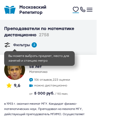
Московский
Репетитор
Преподаватели по математике
дистанционно
2758
Фильтры
2
Вы можете выбрать предмет, место для
занятий и станцию метро
Сахавет Маилович
58 лет
математика
106 отзывов,
223 оценки
9,6
можно дистанционно
5 000 руб.
от
/ 90 мин.
в 1993 г. окончил мехмат МГУ. Кандидат физико-
математических наук. Преподавал на мехмате МГУ,
действующий преподаватель МГИМО. Осуществляет