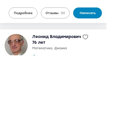
Подробнее
Отзывы
30
Написать
Леонид Владимирович
76 лет
математика, физика
29 отзывов,
70 оценок
9,2
можно дистанционно
4 000 руб.
от
/ 90 мин.
в 1972 г. окончил МИЭМ, радиотехнический факультет.
Кандидат технических наук. В 1976-2005 гг. -
преподаватель математики в МГТУ им. Н.Э. Баумана.
Подготовкой к ЕГЭ и ОГЭ (ГИА) занимается с 2008 г.
Возможна подготовка к внутренним экзаменам в МГТУ им.
Н.Э. Баумана. Возможны дистанционные занятия
Подробнее
Отзывы
29
Написать