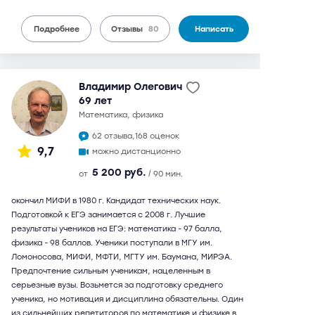
Подробнее
Отзывы
80
Написать
Владимир Олегович
69 лет
математика, физика
62 отзыва,
168 оценок
9,7
можно дистанционно
5 200 руб.
от
/ 90 мин.
окончил МИФИ в 1980 г. Кандидат технических наук.
Подготовкой к ЕГЭ занимается с 2008 г. Лучшие
результаты учеников на ЕГЭ: математика - 97 балла,
физика - 98 баллов. Ученики поступали в МГУ им.
Ломоносова, МИФИ, МФТИ, МГТУ им. Баумана, МИРЭА.
Предпочтение сильным ученикам, нацеленным в
серьезные вузы. Возьмется за подготовку среднего
ученика, но мотивация и дисциплина обязательны. Один
из сильнейших репетиторов по математике и физике в