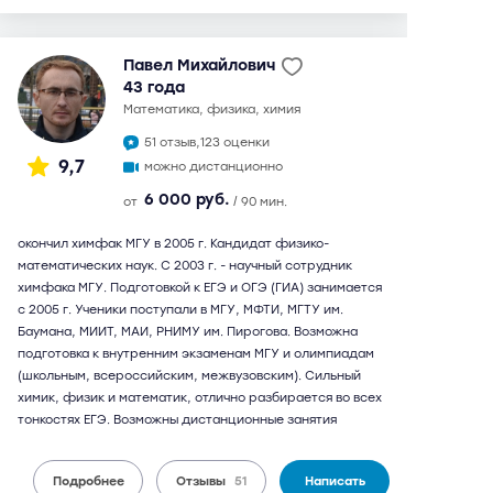
Павел Михайлович
43 года
математика, физика, химия
51 отзыв,
123 оценки
9,7
можно дистанционно
6 000 руб.
от
/ 90 мин.
окончил химфак МГУ в 2005 г. Кандидат физико-
математических наук. С 2003 г. - научный сотрудник
химфака МГУ. Подготовкой к ЕГЭ и ОГЭ (ГИА) занимается
с 2005 г. Ученики поступали в МГУ, МФТИ, МГТУ им.
Баумана, МИИТ, МАИ, РНИМУ им. Пирогова. Возможна
подготовка к внутренним экзаменам МГУ и олимпиадам
(школьным, всероссийским, межвузовским). Сильный
химик, физик и математик, отлично разбирается во всех
тонкостях ЕГЭ. Возможны дистанционные занятия
Подробнее
Отзывы
51
Написать