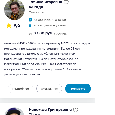
Татьяна Игоревна
63 года
математика
46 отзывов,
92 оценки
9,6
можно дистанционно
3 600 руб.
от
/ 90 мин.
окончила МЭИ в 1986 г. и аспирантуру МПГУ при кафедре
методики преподавания математики. Более 25 лет
преподавала в школе с углубленным изучением
математики. Готовит к ЕГЭ по математике с 2007 г.
Максимальный балл ученика - 100. Подготовка по
программе "Математическая вертикаль". Возможны
дистанционные занятия
Подробнее
Отзывы
46
Написать
Надежда Григорьевна
71 год