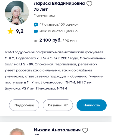
Лариса Владимировна
75 лет
математика
47 отзывов,
109 оценок
9,2
можно дистанционно
2 100 руб.
от
/ 90 мин.
в 1971 году окончила физико-математический факультет
МПГУ. Подготовка к ЕГЭ и ОГЭ с 2007 года. Максимальный
балл на ЕГЭ - 89. Спокойная, терпеливая, репетитор
умеет работать как с сильными, так и со слабыми
учениками, ответственно подходит к обучению. Ученики
поступали в МГУ им. Ломоносова, МИФИ, МГТУ им.
Баумана, РЭУ им. Плеханова, МФТИ
Подробнее
Отзывы
47
Написать
Михаил Анатольевич