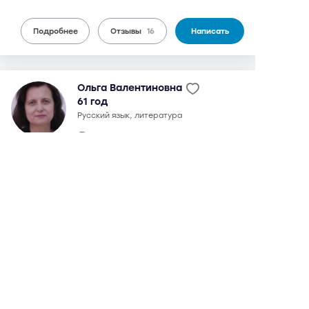
Подробнее
Отзывы
16
Написать
Ольга Валентиновна
61 год
русский язык, литература
16 отзывов,
44 оценки
9,2
может выезжать
можно дистанционно
2 200 руб.
от
/ 90 мин.
бесплатный выезд
Планерная
12 мин
в 1989 г. окончила МГГУ им. М.А. Шолохова по
специальности "преподаватель русского языка и
литературы". Подготовкой к ЕГЭ занимается с 2007 г.,
также возможна подготовка к сочинениям. С 1987 г.