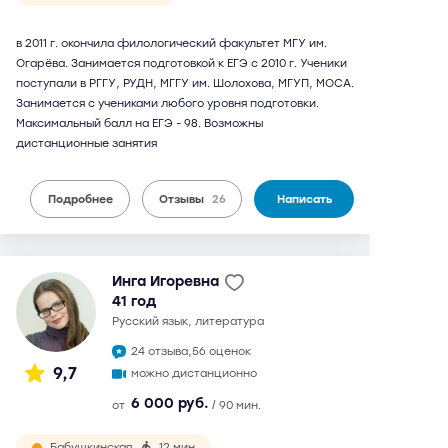
в 2011 г. окончила филологический факультет МГУ им.
Огарёва. Занимается подготовкой к ЕГЭ с 2010 г. Ученики
поступали в РГГУ, РУДН, МГГУ им. Шолохова, МГУП, МОСА.
Занимается с учениками любого уровня подготовки.
Максимальный балл на ЕГЭ - 98. Возможны
дистанционные занятия
Подробнее
Отзывы
26
Написать
Инга Игоревна
41 год
русский язык, литература
24 отзыва,
56 оценок
9,7
можно дистанционно
6 000 руб.
от
/ 90 мин.
Бабушкинская
12 мин