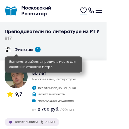
Московский
Репетитор
Преподаватели по литературе из МГУ
817
Фильтры
1
Вы можете выбрать предмет, место для
занятий и станцию метро
Иван Игоревич
50 лет
русский язык, литература
169 отзывов,
491 оценка
9,7
может выезжать
можно дистанционно
2 700 руб.
от
/ 90 мин.
Текстильщики
8 мин