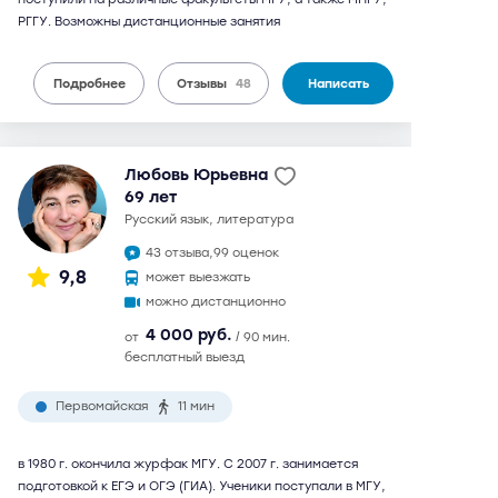
РГГУ. Возможны дистанционные занятия
Подробнее
Отзывы
48
Написать
Любовь Юрьевна
69 лет
русский язык, литература
43 отзыва,
99 оценок
9,8
может выезжать
можно дистанционно
4 000 руб.
от
/ 90 мин.
бесплатный выезд
Первомайская
11 мин
в 1980 г. окончила журфак МГУ. С 2007 г. занимается
подготовкой к ЕГЭ и ОГЭ (ГИА). Ученики поступали в МГУ,