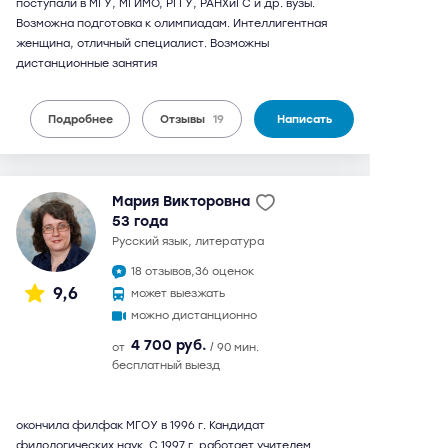
поступали в МГУ, МГИМО, РГГУ, РАНХиГС и др. вузы.
Возможна подготовка к олимпиадам. Интеллигентная
женщина, отличный специалист. Возможны
дистанционные занятия
Подробнее
Отзывы
19
Написать
Мария Викторовна
53 года
русский язык, литература
18 отзывов,
36 оценок
9,6
может выезжать
можно дистанционно
4 700 руб.
от
/ 90 мин.
бесплатный выезд
окончила филфак МГОУ в 1996 г. Кандидат
филологических наук. С 1997 г. работает учителем