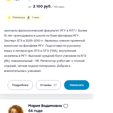
2 100 руб.
от
/ 90 мин.
Раменки
1 мин
окончила филологический факультет МГУ в 1977 г. Более
15 лет преподавала в школе на базе филфака МГУ.
Эксперт ЕГЭ в 2009-2010 гг. Являлась членом приемной
комиссии на филфаке МГУ. Подготовка по русскому
языку и литературе: ЕГЭ и ОГЭ (ГИА), внутренние
экзамены в МГУ. Высокий средний балл учеников на ЕГЭ
(85), максимальный - 98. Репетитор работает с полной
отдачей, четкая подача материала. Добрая и
внимательная к ученикам
Подробнее
Отзывы
37
Написать
Мария Вадимовна
54 года