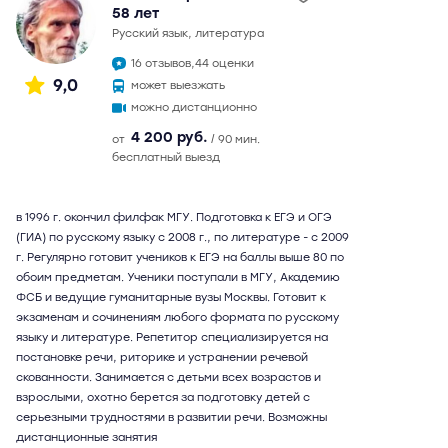
58 лет
русский язык, литература
16 отзывов,
44 оценки
9,0
может выезжать
можно дистанционно
4 200 руб.
от
/ 90 мин.
бесплатный выезд
в 1996 г. окончил филфак МГУ. Подготовка к ЕГЭ и ОГЭ
(ГИА) по русскому языку с 2008 г., по литературе - с 2009
г. Регулярно готовит учеников к ЕГЭ на баллы выше 80 по
обоим предметам. Ученики поступали в МГУ, Академию
ФСБ и ведущие гуманитарные вузы Москвы. Готовит к
экзаменам и сочинениям любого формата по русскому
языку и литературе. Репетитор специализируется на
постановке речи, риторике и устранении речевой
скованности. Занимается с детьми всех возрастов и
взрослыми, охотно берется за подготовку детей с
серьезными трудностями в развитии речи. Возможны
дистанционные занятия