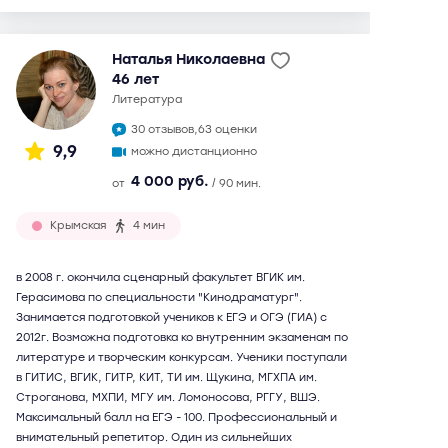
Наталья Николаевна
46 лет
литература
30 отзывов,
63 оценки
9,9
можно дистанционно
4 000 руб.
от
/ 90 мин.
Крымская
4 мин
в 2008 г. окончила сценарный факультет ВГИК им.
Герасимова по специальности "Кинодраматург".
Занимается подготовкой учеников к ЕГЭ и ОГЭ (ГИА) с
2012г. Возможна подготовка ко внутренним экзаменам по
литературе и творческим конкурсам. Ученики поступали
в ГИТИС, ВГИК, ГИТР, КИТ, ТИ им. Щукина, МГХПА им.
Строганова, МХПИ, МГУ им. Ломоносова, РГГУ, ВШЭ.
Максимальный балл на ЕГЭ - 100. Профессиональный и
внимательный репетитор. Один из сильнейших