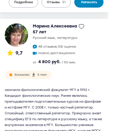
Подробнее
Отзывы
51
Написать
Марина Алексеевна
57 лет
русский язык, литература
48 отзывов,
106 оценок
9,7
можно дистанционно
4 800 руб.
от
/ 90 мин.
Коньково
6 мин
окончила филологический факультет МГУ в 1992 г.
Кандидат филологических наук. Ранее являлась
преподавателем подготовительных курсов на филфаке
и истфаке МГУ. С 2008 г. только частный репетитор.
Спокойный, ответственный репетитор. Прекрасно знает
специфику ЕГЭ по литературе и русскому языку, а также
внутренних экзаменов в МГУ. Большинство учеников
поступили на различные факультеты МГУ, а также МПГУ,