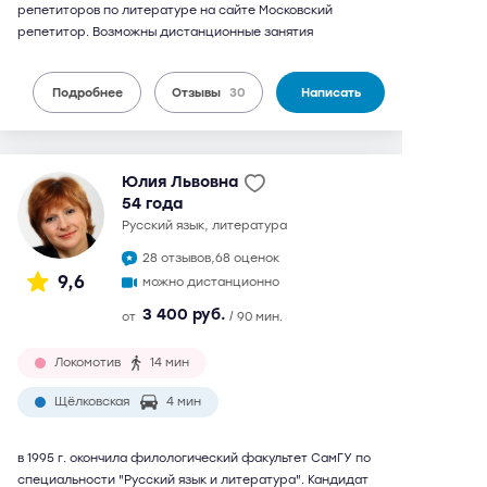
репетиторов по литературе на сайте Московский
репетитор. Возможны дистанционные занятия
Подробнее
Отзывы
30
Написать
Юлия Львовна
54 года
русский язык, литература
28 отзывов,
68 оценок
9,6
можно дистанционно
3 400 руб.
от
/ 90 мин.
Локомотив
14 мин
Щёлковская
4 мин
в 1995 г. окончила филологический факультет СамГУ по
специальности "Русский язык и литература". Кандидат