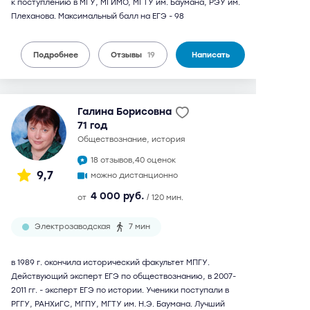
к поступлению в МГУ, МГИМО, МГТУ им. Баумана, РЭУ им.
Плеханова. Максимальный балл на ЕГЭ - 98
Подробнее
Отзывы
19
Написать
Галина Борисовна
71 год
обществознание, история
18 отзывов,
40 оценок
9,7
можно дистанционно
4 000 руб.
от
/ 120 мин.
Электрозаводская
7 мин
в 1989 г. окончила исторический факультет МПГУ.
Действующий эксперт ЕГЭ по обществознанию, в 2007-
2011 гг. - эксперт ЕГЭ по истории. Ученики поступали в
РГГУ, РАНХиГС, МГПУ, МГТУ им. Н.Э. Баумана. Лучший