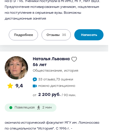
на ЕГЭ - 95. Ученики поступали в МГИМО, МГУ, НИУ ВШЭ.
Предпочтение мотивированным ученикам, нацеленным
на поступление в серьезные вузы. Возможны
дистанционные занятия
Подробнее
Отзывы
35
Написать
Наталья Львовна
56 лет
обществознание, история
33 отзыва,
73 оценки
9,4
можно дистанционно
2 200 руб.
от
/ 90 мин.
Павелецкая
2 мин
окончила исторический факультет МГУ им. Ломоносова
по специальности "История". С 1996 г. -