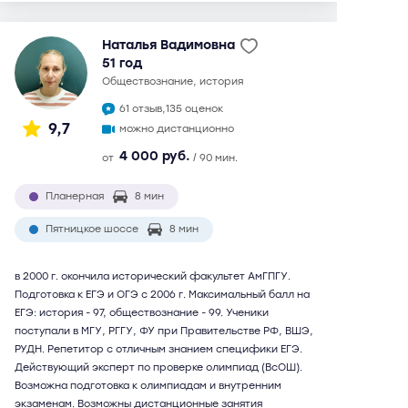
Наталья Вадимовна
51 год
обществознание, история
61 отзыв,
135 оценок
9,7
можно дистанционно
4 000 руб.
от
/ 90 мин.
Планерная
8 мин
Пятницкое шоссе
8 мин
в 2000 г. окончила исторический факультет АмГПГУ.
Подготовка к ЕГЭ и ОГЭ с 2006 г. Максимальный балл на
ЕГЭ: история - 97, обществознание - 99. Ученики
поступали в МГУ, РГГУ, ФУ при Правительстве РФ, ВШЭ,
РУДН. Репетитор с отличным знанием специфики ЕГЭ.
Действующий эксперт по проверке олимпиад (ВсОШ).
Возможна подготовка к олимпиадам и внутренним
экзаменам. Возможны дистанционные занятия