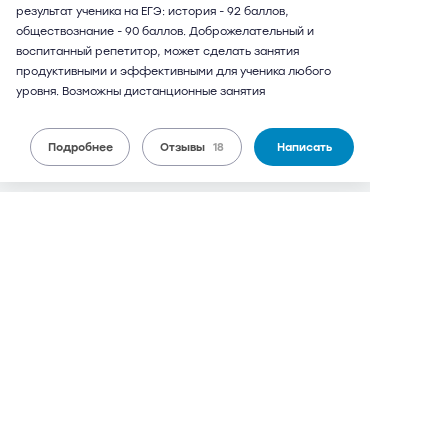
результат ученика на ЕГЭ: история - 92 баллов,
обществознание - 90 баллов. Доброжелательный и
воспитанный репетитор, может сделать занятия
продуктивными и эффективными для ученика любого
уровня. Возможны дистанционные занятия
Подробнее
Отзывы
18
Написать
Евгений Игоревич
67 лет
обществознание, история
17 отзывов,
48 оценок
9,1
может выезжать
можно дистанционно
2 700 руб.
от
/ 90 мин.
Чертановская
6 мин