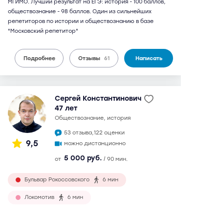
МГИМО. Лучший результат на ЕГЭ: история - 100 баллов,
обществознание - 98 баллов. Один из сильнейших
репетиторов по истории и обществознанию в базе
"Московский репетитор"
Подробнее
Отзывы
61
Написать
Сергей Константинович
47 лет
обществознание, история
53 отзыва,
122 оценки
9,5
можно дистанционно
5 000 руб.
от
/ 90 мин.
Бульвар Рокоссовского
6 мин
Локомотив
6 мин