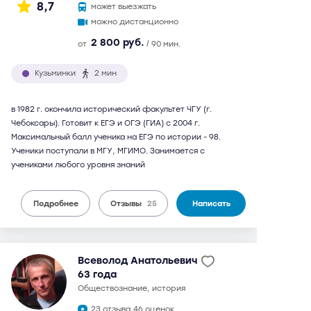
8,7
может выезжать
можно дистанционно
2 800 руб.
от
/ 90 мин.
Кузьминки
2 мин
в 1982 г. окончила исторический факультет ЧГУ (г.
Чебоксары). Готовит к ЕГЭ и ОГЭ (ГИА) с 2004 г.
Максимальный балл ученика на ЕГЭ по истории - 98.
Ученики поступали в МГУ, МГИМО. Занимается с
учениками любого уровня знаний
Подробнее
Отзывы
25
Написать
Всеволод Анатольевич
63 года
обществознание, история
23 отзыва,
46 оценок