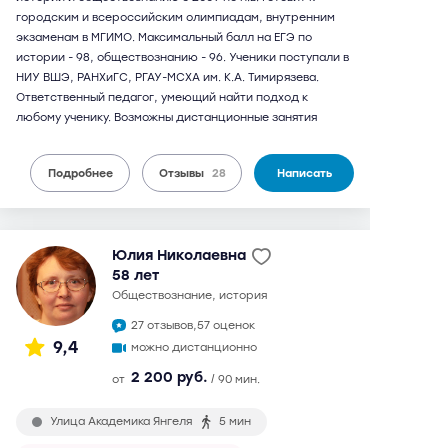
городским и всероссийским олимпиадам, внутренним
экзаменам в МГИМО. Максимальный балл на ЕГЭ по
истории - 98, обществознанию - 96. Ученики поступали в
НИУ ВШЭ, РАНХиГС, РГАУ-МСХА им. К.А. Тимирязева.
Ответственный педагог, умеющий найти подход к
любому ученику. Возможны дистанционные занятия
Подробнее
Отзывы
28
Написать
Юлия Николаевна
58 лет
обществознание, история
27 отзывов,
57 оценок
9,4
можно дистанционно
2 200 руб.
от
/ 90 мин.
Улица Академика Янгеля
5 мин