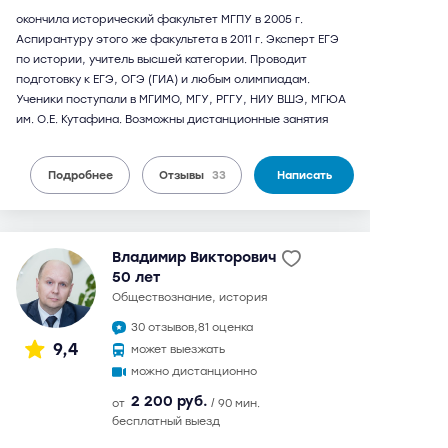
окончила исторический факультет МГПУ в 2005 г.
Аспирантуру этого же факультета в 2011 г. Эксперт ЕГЭ
по истории, учитель высшей категории. Проводит
подготовку к ЕГЭ, ОГЭ (ГИА) и любым олимпиадам.
Ученики поступали в МГИМО, МГУ, РГГУ, НИУ ВШЭ, МГЮА
им. О.Е. Кутафина. Возможны дистанционные занятия
Подробнее
Отзывы
33
Написать
Владимир Викторович
50 лет
обществознание, история
30 отзывов,
81 оценка
9,4
может выезжать
можно дистанционно
2 200 руб.
от
/ 90 мин.
бесплатный выезд