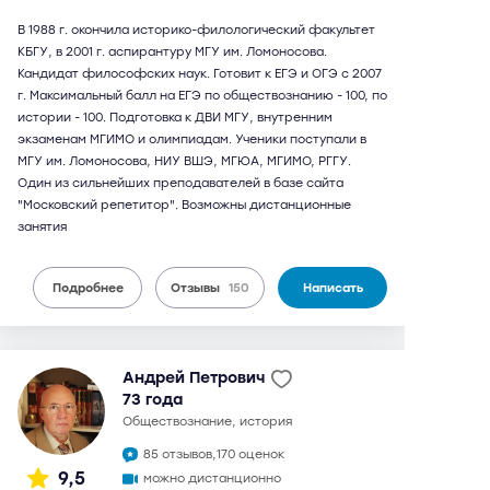
В 1988 г. окончила историко-филологический факультет
КБГУ, в 2001 г. аспирантуру МГУ им. Ломоносова.
Кандидат философских наук. Готовит к ЕГЭ и ОГЭ с 2007
г. Максимальный балл на ЕГЭ по обществознанию - 100, по
истории - 100. Подготовка к ДВИ МГУ, внутренним
экзаменам МГИМО и олимпиадам. Ученики поступали в
МГУ им. Ломоносова, НИУ ВШЭ, МГЮА, МГИМО, РГГУ.
Один из сильнейших преподавателей в базе сайта
"Московский репетитор". Возможны дистанционные
занятия
Подробнее
Отзывы
150
Написать
Андрей Петрович
73 года
обществознание, история
85 отзывов,
170 оценок
9,5
можно дистанционно