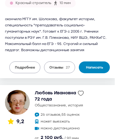
Красный строитель
10 мин
окончила МГГУ им. Шолохова, факультет истории,
специальность "преподаватель социально-
гуманитарных наук". Готовит к ЕГЭ с 2005 г. Ученики
поступали в РЭУ им. Г.В. Плеханова, НИУ ВШЭ, РАНХиГС.
Максимальный балл на ЕГЭ - 95. Строгий и сильный
педагог. Возможны дистанционные занятия
Подробнее
Отзывы
27
Написать
Любовь Ивановна
72 года
обществознание, история
26 отзывов,
55 оценок
9,2
может выезжать
можно дистанционно
2 100 руб.
от
/ 90 мин.