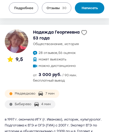
Подробнее
Отзывы
30
Написать
Надежда Георгиевна
53 года
обществознание, история
28 отзывов,
56 оценок
9,5
может выезжать
можно дистанционно
3 000 руб.
от
/ 90 мин.
бесплатный выезд
Медведково
7 мин
Бибирево
4 мин
в 1997 г. окончила ИГУ (г. Иваново), историк, культуролог.
Подготовка к ЕГЭ и ОГЭ (ГИА) с 2007 г. Эксперт ЕГЭ по
истории и обществознанию с 2009 по н.в. Готовит к