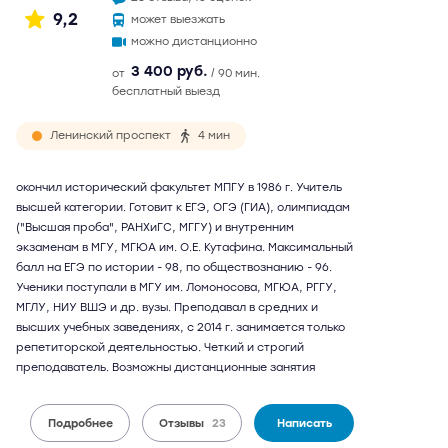
9,2
может выезжать
можно дистанционно
3 400 руб.
от
/ 90 мин.
бесплатный выезд
Ленинский проспект
4 мин
окончил исторический факультет МПГУ в 1986 г. Учитель
высшей категории. Готовит к ЕГЭ, ОГЭ (ГИА), олимпиадам
("Высшая проба", РАНХиГС, МГГУ) и внутренним
экзаменам в МГУ, МГЮА им. О.Е. Кутафина. Максимальный
балл на ЕГЭ по истории - 98, по обществознанию - 96.
Ученики поступали в МГУ им. Ломоносова, МГЮА, РГГУ,
МГЛУ, НИУ ВШЭ и др. вузы. Преподавал в средних и
высших учебных заведениях, с 2014 г. занимается только
репетиторской деятельностью. Четкий и строгий
преподаватель. Возможны дистанционные занятия
Подробнее
Отзывы
23
Написать