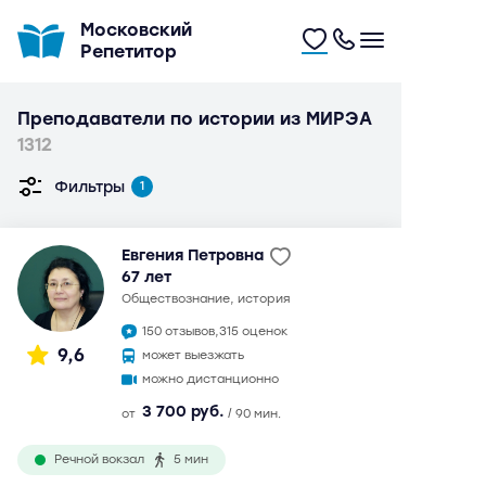
Московский
Репетитор
Преподаватели по истории из МИРЭА
1312
Фильтры
1
Евгения Петровна
67 лет
обществознание, история
150 отзывов,
315 оценок
9,6
может выезжать
можно дистанционно
3 700 руб.
от
/ 90 мин.
Речной вокзал
5 мин