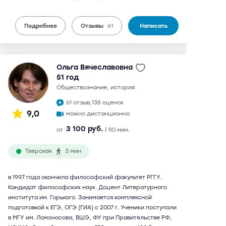
Подробнее
Отзывы
61
Написать
Ольга Вячеславовна
51 год
обществознание, история
61 отзыв,
135 оценок
9,0
можно дистанционно
3 100 руб.
от
/ 90 мин.
Тверская
3 мин
в 1997 года окончила философский факультет РГГУ.
Кандидат философских наук. Доцент Литературного
института им. Горького. Занимается комплексной
подготовкой к ЕГЭ, ОГЭ (ГИА) с 2007 г. Ученики поступали
в МГУ им. Ломоносова, ВШЭ, ФУ при Правительстве РФ,