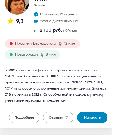
химия
17 отзывов,
43 оценки
9,3
можно дистанционно
2 100 руб.
от
/ 90 мин.
Проспект Вернадского
12 мин
Новаторская
8 мин
в 1983 г. окончила факультет органического синтеза
МИТХТ им. Ломоносова. С 1987 г. по настоящее время -
преподаватель в московских школах (№1514, №257, №1,
№171) в классах с углубленным изучением химии. Эксперт
ЕГЭ по химии в 2012 г. Способна найти подход к ученику,
умеет заинтересовать предметом
Подробнее
Отзывы
17
Написать