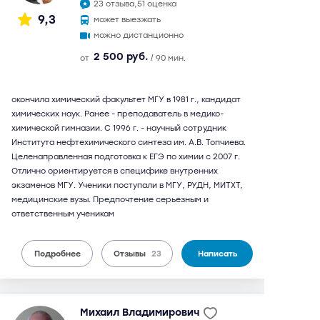
23 отзыва,
51 оценка
9,3
может выезжать
можно дистанционно
2 500 руб.
от
/ 90 мин.
окончила химический факультет МГУ в 1981 г., кандидат
химических наук. Ранее - преподаватель в медико-
химической гимназии. С 1996 г. - научный сотрудник
Института нефтехимического синтеза им. А.В. Топчиева.
Целенаправленная подготовка к ЕГЭ по химии с 2007 г.
Отлично ориентируется в специфике внутренних
экзаменов МГУ. Ученики поступали в МГУ, РУДН, МИТХТ,
медицинские вузы. Предпочтение серьезным и
ответственным ученикам
Подробнее
Отзывы
23
Написать
Михаил Владимирович