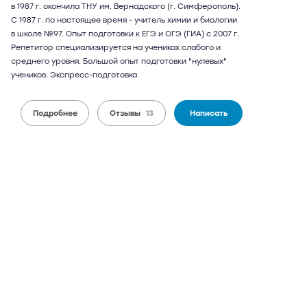
в 1987 г. окончила ТНУ им. Вернадского (г. Симферополь).
С 1987 г. по настоящее время - учитель химии и биологии
в школе №97. Опыт подготовки к ЕГЭ и ОГЭ (ГИА) с 2007 г.
Репетитор специализируется на учениках слабого и
среднего уровня. Большой опыт подготовки "нулевых"
учеников. Экспресс-подготовка
Подробнее
Отзывы
13
Написать
Анна Юрьевна
51 год
химия, биология
13 отзывов,
38 оценок
9,4
может выезжать
можно дистанционно
3 000 руб.
от
/ 120 мин.
Севастопольская
7 мин