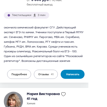
от
/ 90 мин.
бесплатный выезд
Текстильщики
3 мин
окончила химический факультет СГУ. Действующий
эксперт ЕГЭ по химии. Ученики поступали в Первый МГМУ
им. Сеченова, РНИМУ им. Пирогова, МВА им. Скрябина,
химфак МГУ им. Ломоносова, РГУ нефти и газа им.
Губкина, РУДН, ВМА им. Кирова. Среди учеников есть
призеры олимпиад. Максимальный балл на ЕГЭ - 100.
Один из сильнейших репетиторов на сайте "Московский
репетитор". Возможны дистанционные занятия
Подробнее
Отзывы
41
Написать
Мария Викторовна
41 год
химия