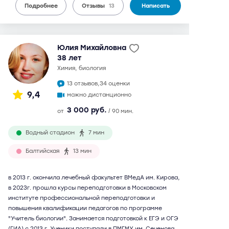
Подробнее
Отзывы
13
Написать
Юлия Михайловна
38 лет
химия, биология
13 отзывов,
34 оценки
9,4
можно дистанционно
3 000 руб.
от
/ 90 мин.
Водный стадион
7 мин
Балтийская
13 мин
в 2013 г. окончила лечебный факультет ВМедА им. Кирова,
в 2023г. прошла курсы переподготовки в Московском
институте профессиональной переподготовки и
повышения квалификации педагогов по программе
"Учитель биологии". Занимается подготовкой к ЕГЭ и ОГЭ
(ГИА) с 2013 г. Ученики поступали в ПМГМУ им. Сеченова,