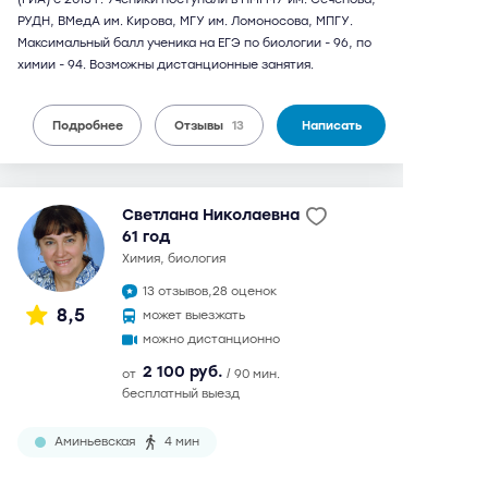
РУДН, ВМедА им. Кирова, МГУ им. Ломоносова, МПГУ.
Максимальный балл ученика на ЕГЭ по биологии - 96, по
химии - 94. Возможны дистанционные занятия.
Подробнее
Отзывы
13
Написать
Светлана Николаевна
61 год
химия, биология
13 отзывов,
28 оценок
8,5
может выезжать
можно дистанционно
2 100 руб.
от
/ 90 мин.
бесплатный выезд
Аминьевская
4 мин