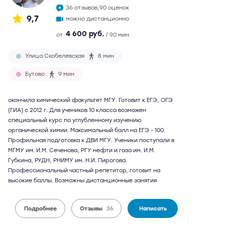
36 отзывов,
90 оценок
9,7
можно дистанционно
4 600 руб.
от
/ 90 мин.
Улица Скобелевская
8 мин
Бутово
9 мин
окончила химический факультет МГУ. Готовит к ЕГЭ, ОГЭ
(ГИА) с 2012 г. Для учеников 10 класса возможен
специальный курс по углубленному изучению
органической химии. Максимальный балл на ЕГЭ - 100.
Профильная подготовка к ДВИ МГУ. Ученики поступали в
МГМУ им. И.М. Сеченова, РГУ нефти и газа им. И.М.
Губкина, РУДН, РНИМУ им. Н.И. Пирогова.
Профессиональный частный репетитор, готовит на
высокие баллы. Возможны дистанционные занятия
Подробнее
Отзывы
36
Написать