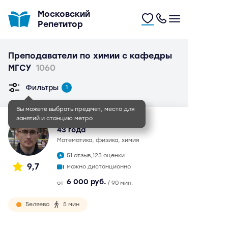
Московский
Репетитор
Преподаватели по химии с кафедры
МГСУ
1060
Фильтры
1
Вы можете выбрать предмет, место для
занятий и станцию метро
Павел Михайлович
43 года
математика, физика, химия
51 отзыв,
123 оценки
9,7
можно дистанционно
6 000 руб.
от
/ 90 мин.
Беляево
5 мин