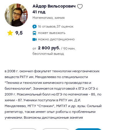
Айдар Вильсорович
41 год
математика, химия
16 отзывов,
37 оценок
9,5
может выезжать
можно дистанционно
2 800 руб.
от
/ 90 мин.
бесплатный выезд
в 2008 г. окончил факультет технологии неорганических
веществ РХТУ им. Менделеева по специальности
"Техника и технология химического производства и
биотехнологии". Занимается подготовкой к ЕГЭ и ОГЭ с
2009 г. Максимальный балл на ЕГЭ по математике - 85, по
химии - 87. Ученики поступали в РХТУ им. Д.И.
Менделеева, МГТУ "Станкин", МИТХТ и др. вузы. Сильный
репетитор, также имеет опыт работы с проблемными
учениками. Возможны дистанционные занятия