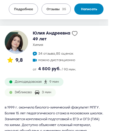
Подробнее
Отзывы
35
Написать
Юлия Андреевна
49 лет
химия
34 отзыва,
85 оценок
9,8
можно дистанционно
4 500 руб.
от
/ 90 мин.
Домодедовская
9 мин
Зябликово
3 мин
в 1999 г. окончила биолого-химический факультет МПГУ.
Более 15 лет педагогического стажа в московских школах.
Занимается комплексной подготовкой к ЕГЭ и ОГЭ (ГИА)
по химии. Доступно объясняет сложный материал,
находит общий язык с учениками любого уровня