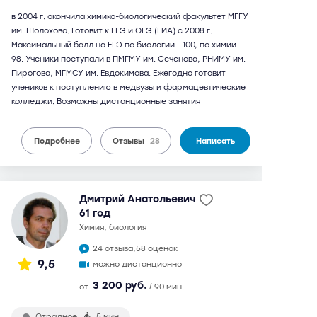
в 2004 г. окончила химико-биологический факультет МГГУ
им. Шолохова. Готовит к ЕГЭ и ОГЭ (ГИА) с 2008 г.
Максимальный балл на ЕГЭ по биологии - 100, по химии -
98. Ученики поступали в ПМГМУ им. Сеченова, РНИМУ им.
Пирогова, МГМСУ им. Евдокимова. Ежегодно готовит
учеников к поступлению в медвузы и фармацевтические
колледжи. Возможны дистанционные занятия
Подробнее
Отзывы
28
Написать
Дмитрий Анатольевич
61 год
химия, биология
24 отзыва,
58 оценок
9,5
можно дистанционно
3 200 руб.
от
/ 90 мин.
Отрадное
5 мин