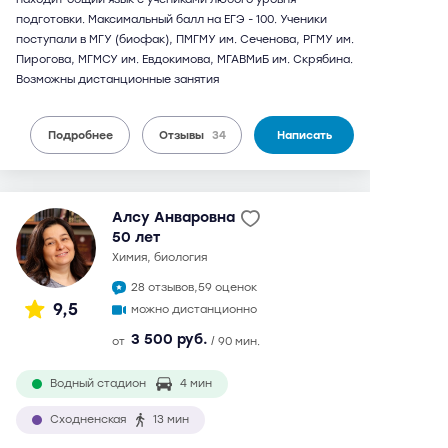
подготовки. Максимальный балл на ЕГЭ - 100. Ученики
поступали в МГУ (биофак), ПМГМУ им. Сеченова, РГМУ им.
Пирогова, МГМСУ им. Евдокимова, МГАВМиБ им. Скрябина.
Возможны дистанционные занятия
Подробнее
Отзывы
34
Написать
Алсу Анваровна
50 лет
химия, биология
28 отзывов,
59 оценок
9,5
можно дистанционно
3 500 руб.
от
/ 90 мин.
Водный стадион
4 мин
Сходненская
13 мин