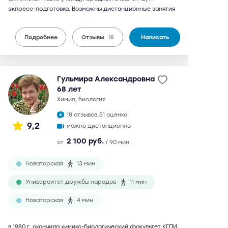
экпресс-подготовка. Возможны дистанционные занятия
Подробнее
Отзывы
18
Написать
Гульмира Александровна
68 лет
химия, биология
18 отзывов,
51 оценка
9,2
можно дистанционно
2 100 руб.
от
/ 90 мин.
Новаторская
13 мин
Университет дружбы народов
11 мин
Новаторская
4 мин
в 1980 г. окончила химико-биологический факультет КГПИ.