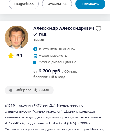
Подробнее
Отзывы
16
Написать
Александр Александрович
51 год
химия
15 отзывов,
30 оценок
9,1
может выезжать
можно дистанционно
2 700 руб.
от
/ 90 мин.
бесплатный выезд
Бибирево
3 мин
в 1999 г. окончил РХТУ им. Д.И. Менделеева по
специальности "химик-технолог". Доцент, кандидат
химических наук. Действующий преподаватель химии в
РГАУ-МСХА. Подготовка к ЕГЭ и ОГЭ (ГИА) с 2005 г.
Ученики поступали в ведущие медицинские вузы Москвы.