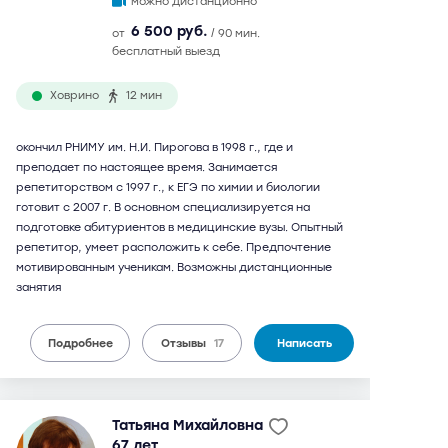
можно дистанционно
6 500 руб.
от
/ 90 мин.
бесплатный выезд
Ховрино
12 мин
окончил РНИМУ им. Н.И. Пирогова в 1998 г., где и
преподает по настоящее время. Занимается
репетиторством с 1997 г., к ЕГЭ по химии и биологии
готовит с 2007 г. В основном специализируется на
подготовке абитуриентов в медицинские вузы. Опытный
репетитор, умеет расположить к себе. Предпочтение
мотивированным ученикам. Возможны дистанционные
занятия
Подробнее
Отзывы
17
Написать
Татьяна Михайловна
67 лет