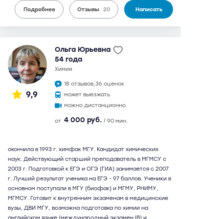
Подробнее
Отзывы
20
Написать
Ольга Юрьевна
54 года
химия
18 отзывов,
36 оценок
9,9
может выезжать
можно дистанционно
4 000 руб.
от
/ 90 мин.
окончила в 1993 г. химфак МГУ. Кандидат химических
наук. Действующий старший преподаватель в МГМСУ с
2003 г. Подготовкой к ЕГЭ и ОГЭ (ГИА) занимается с 2007
г. Лучший результат ученика на ЕГЭ - 97 баллов. Ученики в
основном поступали в МГУ (биофак) и МГМУ, РНИМУ,
МГМСУ. Готовит к внутренним экзаменам в медицинские
вузы, ДВИ МГУ, возможна подготовка по химии на
английском языке (международный экзамен IB) и