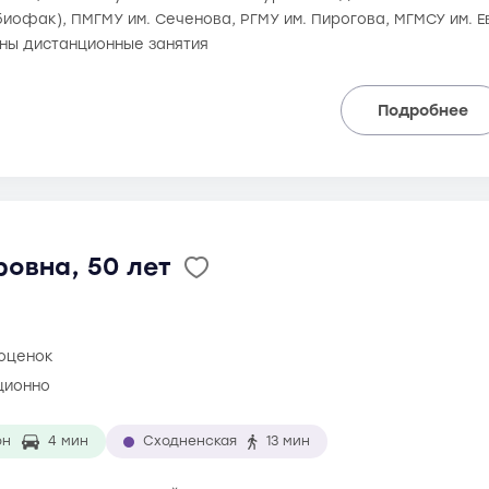
биофак), ПМГМУ им. Сеченова, РГМУ им. Пирогова, МГМСУ им. 
ны дистанционные занятия
Подробнее
овна, 50 лет
 оценок
ционно
он
4 мин
Сходненская
13 мин