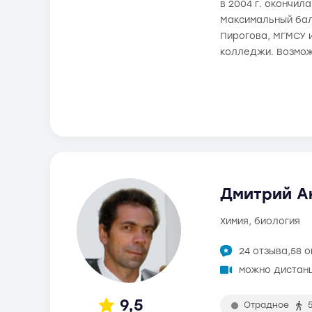
в 2004 г. окончил
Максимальный балл
Пирогова, МГМСУ 
колледжи. Возмож
Дмитрий Ан
химия, биология
24 отзыва,
58 
можно дистан
9,5
Отрадное