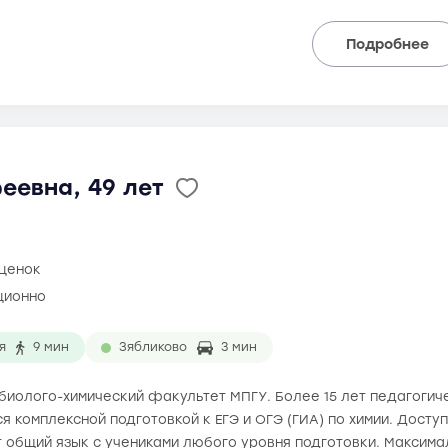
Подробнее
еевна, 49 лет
оценок
ционно
я
9 мин
Зябликово
3 мин
а биолого-химический факультет МПГУ. Более 15 лет педагогич
я комплексной подготовкой к ЕГЭ и ОГЭ (ГИА) по химии. Дост
 общий язык с учениками любого уровня подготовки. Максимал