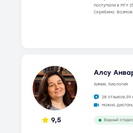
поступали в МГУ (
Скрябина. Возмож
Алсу Анвар
химия, биология
28 отзывов,
59
можно дистан
9,5
Водный стади