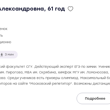
лександровна, 61 год
ценок
ть
ционно
3 мин
ий факультет СГУ. Действующий эксперт ЕГЭ по химии. Ученик
м. Пирогова, МВА им. Скрябина, химфак МГУ им. Ломоносова, Р
ова. Среди учеников есть призеры олимпиад. Максимальный бал
иторов на сайте "Московский репетитор". Возможны дистанци
Подробнее