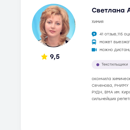
Светлана А
химия
41 отзыв,
115 о
может выезжа
можно дистан
9,5
Текстильщики
окончила химическ
Сеченова, РНИМУ и
РУДН, ВМА им. Кир
сильнейших репет