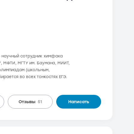
 - научный сотрудник химфака
У, МФТИ, МГТУ им. Баумана, МИИТ,
 олимпиадам (школьным,
ирается во всех тонкостях ЕГЭ.
Отзывы
51
Написать