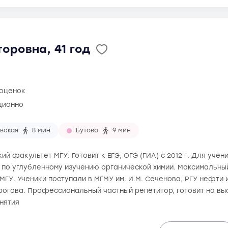
оровна, 41 год
 оценок
ционно
вская
8 мин
Бутово
9 мин
ий факультет МГУ. Готовит к ЕГЭ, ОГЭ (ГИА) с 2012 г. Для учен
 по углубленному изучению органической химии. Максимальный
МГУ. Ученики поступали в МГМУ им. И.М. Сеченова, РГУ нефти и 
ирогова. Профессиональный частный репетитор, готовит на в
нятия