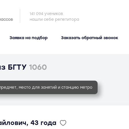
141 094 учеников
лассов
нашли себе репетитора
Заявка на подбор
Заказать обратный звонок
з БГТУ
1060
предмет, место для занятий и станцию метро
йлович, 43 года