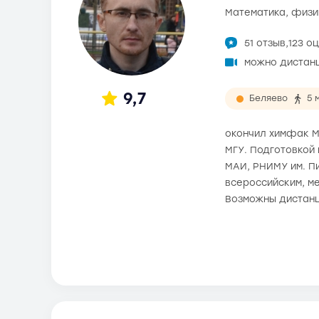
математика, физи
51 отзыв,
123 о
можно дистан
9,7
Беляево
5 
окончил химфак МГ
МГУ. Подготовкой 
МАИ, РНИМУ им. П
всероссийским, ме
Возможны дистанц