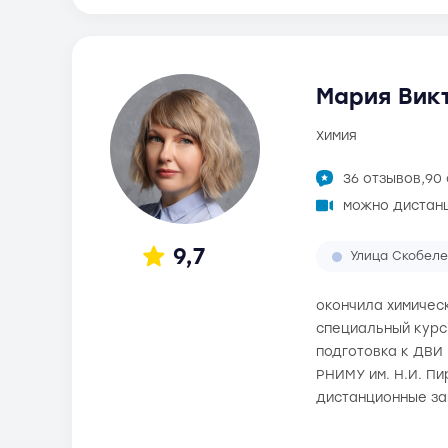
Мария Викт
химия
36 отзывов,
90
можно дистан
9,7
Улица Скобеле
окончила химическ
специальный курс
подготовка к ДВИ 
РНИМУ им. Н.И. П
дистанционные за