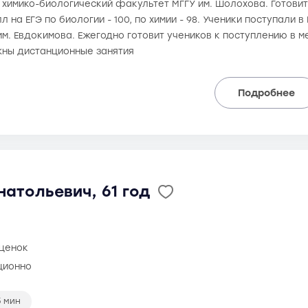
а химико-биологический факультет МГГУ им. Шолохова. Готовит к
 на ЕГЭ по биологии - 100, по химии - 98. Ученики поступали 
им. Евдокимова. Ежегодно готовит учеников к поступлению в
ны дистанционные занятия
Подробнее
атольевич, 61 год
оценок
ционно
5 мин