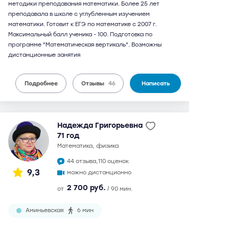
методики преподавания математики. Более 25 лет
преподавала в школе с углубленным изучением
математики. Готовит к ЕГЭ по математике с 2007 г.
Максимальный балл ученика - 100. Подготовка по
программе "Математическая вертикаль". Возможны
дистанционные занятия
Подробнее
Отзывы
46
Написать
Надежда Григорьевна
71 год
математика, физика
44 отзыва,
110 оценок
9,3
можно дистанционно
2 700 руб.
от
/ 90 мин.
Аминьевская
6 мин