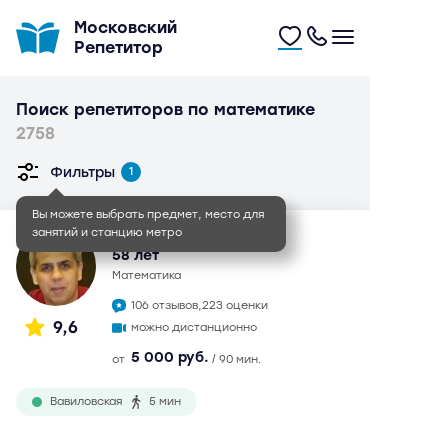
Московский
Репетитор
Поиск репетиторов по математике
2758
Фильтры
1
Вы можете выбрать предмет, место для
занятий и станцию метро
Сахавет Маилович
58 лет
математика
106 отзывов,
223 оценки
9,6
можно дистанционно
5 000 руб.
от
/ 90 мин.
Вавиловская
5 мин