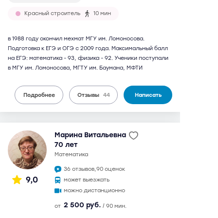
Красный строитель
10 мин
в 1988 году окончил мехмат МГУ им. Ломоносова.
Подготовка к ЕГЭ и ОГЭ с 2009 года. Максимальный балл
на ЕГЭ: математика - 93, физика - 92. Ученики поступали
в МГУ им. Ломоносова, МГТУ им. Баумана, МФТИ
Подробнее
Отзывы
44
Написать
Марина Витальевна
70 лет
математика
36 отзывов,
90 оценок
9,0
может выезжать
можно дистанционно
2 500 руб.
от
/ 90 мин.