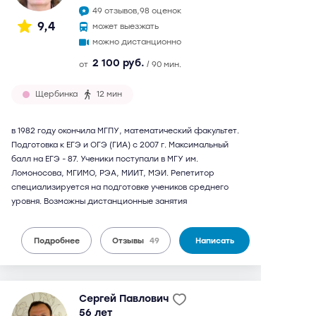
49 отзывов,
98 оценок
9,4
может выезжать
можно дистанционно
2 100 руб.
от
/ 90 мин.
Щербинка
12 мин
в 1982 году окончила МГПУ, математический факультет.
Подготовка к ЕГЭ и ОГЭ (ГИА) с 2007 г. Максимальный
балл на ЕГЭ - 87. Ученики поступали в МГУ им.
Ломоносова, МГИМО, РЭА, МИИТ, МЭИ. Репетитор
специализируется на подготовке учеников среднего
уровня. Возможны дистанционные занятия
Подробнее
Отзывы
49
Написать
Сергей Павлович
56 лет