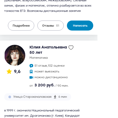
(школьным, всероссийским, межвузовским). Сильный
химик, физик и математик, отлично разбирается во всех
тонкостях ЕГЭ. Возможны дистанционные занятия
Подробнее
Отзывы
51
Написать
Юлия Анатольевна
50 лет
математика
51 отзыв,
102 оценки
9,6
может выезжать
можно дистанционно
3 200 руб.
от
/ 90 мин.
Улица Старокачаловская
6 мин
в 1999 г. окончила Национальный педагогический
университет им. Драгоманова (г. Киев). Кандидат