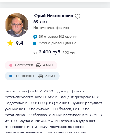
Юрий Николаевич
69 лет
математика, физика
35 отзывов,
102 оценки
9,4
можно дистанционно
3 400 руб.
от
/ 90 мин.
Локомотив
4 мин
Щёлковская
3 мин
окончил физфак МГУ в 1980 г. Доктор физико-
математических наук. С 1986 г. - доцент физфака МГУ.
Подготовка к ЕГЭ и ОГЭ (ГИА) с 2006 г. Лучший результат
ученика на ЕГЭ по физике - 100 баллов, на ЕГЭ по
математике - 100 баллов. Ученики поступали в МГУ, МГТУ
им. Н.Э. Баумана, МИФИ, МФТИ. Готовит к внутренним
экзаменам в МГУ и МИФИ. Возможна экспресс-
подготовка. Возможны дистанционные занятия