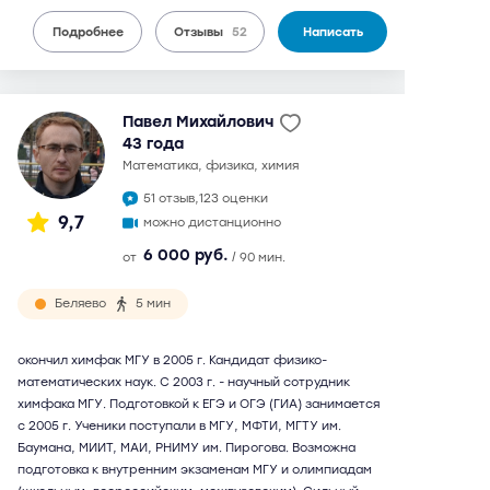
Подробнее
Отзывы
52
Написать
Павел Михайлович
43 года
математика, физика, химия
51 отзыв,
123 оценки
9,7
можно дистанционно
6 000 руб.
от
/ 90 мин.
Беляево
5 мин
окончил химфак МГУ в 2005 г. Кандидат физико-
математических наук. С 2003 г. - научный сотрудник
химфака МГУ. Подготовкой к ЕГЭ и ОГЭ (ГИА) занимается
с 2005 г. Ученики поступали в МГУ, МФТИ, МГТУ им.
Баумана, МИИТ, МАИ, РНИМУ им. Пирогова. Возможна
подготовка к внутренним экзаменам МГУ и олимпиадам