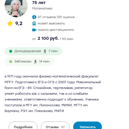
75 лет
математика
47 отзывов,
109 оценок
9,2
может выезжать
можно дистанционно
2 100 руб.
от
/ 90 мин.
Домодедовская
7 мин
Зябликово
14 мин
в 1971 году окончила физико-математический факультет
МПГУ. Подготовка к ЕГЭ и ОГЭ с 2007 года. Максимальный
балл на ЕГЭ - 89. Спокойная, терпеливая, репетитор
умеет работать как с сильными, так и со слабыми
учениками, ответственно подходит к обучению. Ученики
поступали в МГУ им. Ломоносова, МИФИ, МГТУ им.
Баумана, РЭУ им. Плеханова, МФТИ
Подробнее
Отзывы
47
Написать