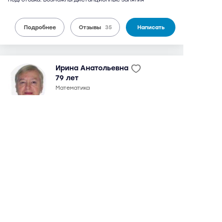
Подробнее
Отзывы
35
Написать
Ирина Анатольевна
79 лет
математика
35 отзывов,
91 оценка
8,8
можно дистанционно
3 600 руб.
от
/ 90 мин.
Университет
5 мин
Вавиловская
9 мин
окончила мехмат МГУ в 1964 г. Кандидат физико-
математических наук. С 1970 г. по настоящее время -
преподаватель МГУ (мехмат, кафедра математики