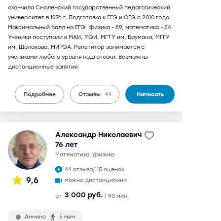
окончила Смоленский государственный педагогический
университет в 1976 г. Подготовка к ЕГЭ и ОГЭ с 2010 года.
Максимальный балл на ЕГЭ: физика - 89, математика - 84.
Ученики поступали в МАИ, МЭИ, МГТУ им, Баумана, МГГУ
им, Шолохова, МИРЭА. Репетитор занимается с
учениками любого уровня подготовки. Возможны
дистанционные занятия
Подробнее
Отзывы
44
Написать
Александр Николаевич
76 лет
математика, физика
44 отзыва,
115 оценок
9,6
можно дистанционно
3 000 руб.
от
/ 90 мин.
Аннино
5 мин