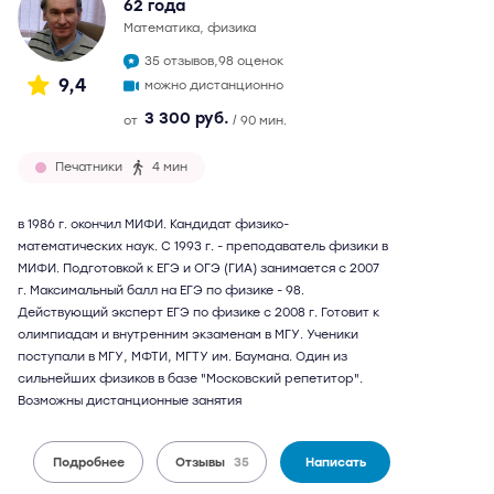
62 года
математика, физика
35 отзывов,
98 оценок
9,4
можно дистанционно
3 300 руб.
от
/ 90 мин.
Печатники
4 мин
в 1986 г. окончил МИФИ. Кандидат физико-
математических наук. С 1993 г. - преподаватель физики в
МИФИ. Подготовкой к ЕГЭ и ОГЭ (ГИА) занимается с 2007
г. Максимальный балл на ЕГЭ по физике - 98.
Действующий эксперт ЕГЭ по физике с 2008 г. Готовит к
олимпиадам и внутренним экзаменам в МГУ. Ученики
поступали в МГУ, МФТИ, МГТУ им. Баумана. Один из
сильнейших физиков в базе "Московский репетитор".
Возможны дистанционные занятия
Подробнее
Отзывы
35
Написать