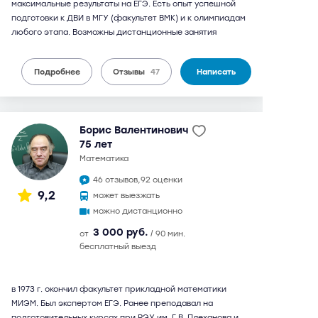
максимальные результаты на ЕГЭ. Есть опыт успешной
подготовки к ДВИ в МГУ (факультет ВМК) и к олимпиадам
любого этапа. Возможны дистанционные занятия
Подробнее
Отзывы
47
Написать
Борис Валентинович
75 лет
математика
46 отзывов,
92 оценки
9,2
может выезжать
можно дистанционно
3 000 руб.
от
/ 90 мин.
бесплатный выезд
в 1973 г. окончил факультет прикладной математики
МИЭМ. Был экспертом ЕГЭ. Ранее преподавал на
подготовительных курсах при РЭУ им. Г.В. Плеханова и