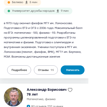
Беляево
5 мин
Университет дружбы народов
9 мин
в 1973 году окончил физфак МГУ им. Ломоносова.
Подготовка к ЕГЭ и ОГЭ с 2006 года. Максимальный балл
на ЕГЭ: математика - 100, физика - 93. Разработаны
программы целенаправленной подготовки к ЕГЭ по
математике и физике. Подготовка к олимпиадам и
внутренним экзаменам. Ученики поступали в МГУ им.
Ломоносова (мехмат, физфак, ВМК), МГТУ им. Баумана,
МЭИ. Возможны дистанционные занятия
Подробнее
Отзывы
95
Написать
Александр Борисович
78 лет
математика, физика
80 отзывов,
232 оценки