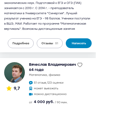
экономических наук. Подготовкой к ЕГЭ и ОГЭ (ГИА)
занимается с 2013 г. С 2014 г. - преподаватель
математики в Университете "Синергия". Лучший
результат ученика на ЕГЭ - 98 баллов. Ученики поступали
в ВШЭ, МАИ. Работает по программе "Математическая
вертикаль". Возможны дистанционные занятия
Подробнее
Отзывы
51
Написать
Вячеслав Владимирович
64 года
математика, физика
51 отзыв,
123 оценки
9,7
может выезжать
можно дистанционно
4 000 руб.
от
/ 90 мин.