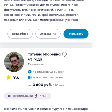
МИТХТ. Готовит учеников для поступления в МГУ на
факультеты ВМК и экономический, в РЭУ им. Г.В.
Плеханова, МИФИ, МФТИ. Требовательный педагог,
подходит для сильных и мотивированных учеников
Подробнее
Отзывы
46
Написать
Татьяна Игоревна
63 года
математика
46 отзывов,
92 оценки
9,6
можно дистанционно
3 600 руб.
от
/ 90 мин.
Текстильщики
7 мин
окончила МЭИ в 1986 г. и аспирантуру МПГУ при кафедре