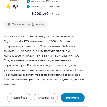
62 отзыва,
168 оценок
9,7
можно дистанционно
5 200 руб.
от
/ 90 мин.
Савёловская
4 мин
окончил МИФИ в 1980 г. Кандидат технических наук.
Подготовкой к ЕГЭ занимается с 2008 г. Лучшие
результаты учеников на ЕГЭ: математика - 97 балла,
физика - 98 баллов. Ученики поступали в МГУ им.
Ломоносова, МИФИ, МФТИ, МГТУ им. Баумана, МИРЭА.
Предпочтение сильным ученикам, нацеленным в
серьезные вузы. Возьмется за подготовку среднего
ученика, но мотивация и дисциплина обязательны. Один
из сильнейших репетиторов по математике и физике в
базе "Московский репетитор". Возможны дистанционные
занятия
Подробнее
Отзывы
62
Написать