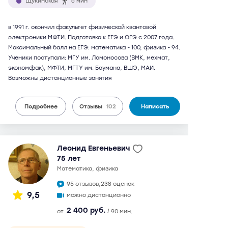
Щукинская
6 мин
в 1991 г. окончил факультет физической квантовой
электроники МФТИ. Подготовка к ЕГЭ и ОГЭ с 2007 года.
Максимальный балл на ЕГЭ: математика - 100, физика - 94.
Ученики поступали: МГУ им. Ломоносова (ВМК, мехмат,
экономфак), МФТИ, МГТУ им. Баумана, ВШЭ, МАИ.
Возможны дистанционные занятия
Подробнее
Отзывы
102
Написать
Леонид Евгеньевич
75 лет
математика, физика
95 отзывов,
238 оценок
9,5
можно дистанционно
2 400 руб.
от
/ 90 мин.