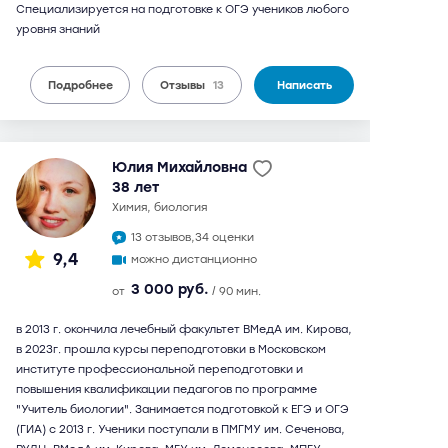
Специализируется на подготовке к ОГЭ учеников любого
уровня знаний
Подробнее
Отзывы
13
Написать
Юлия Михайловна
38 лет
химия, биология
13 отзывов,
34 оценки
9,4
можно дистанционно
3 000 руб.
от
/ 90 мин.
в 2013 г. окончила лечебный факультет ВМедА им. Кирова,
в 2023г. прошла курсы переподготовки в Московском
институте профессиональной переподготовки и
повышения квалификации педагогов по программе
"Учитель биологии". Занимается подготовкой к ЕГЭ и ОГЭ
(ГИА) с 2013 г. Ученики поступали в ПМГМУ им. Сеченова,