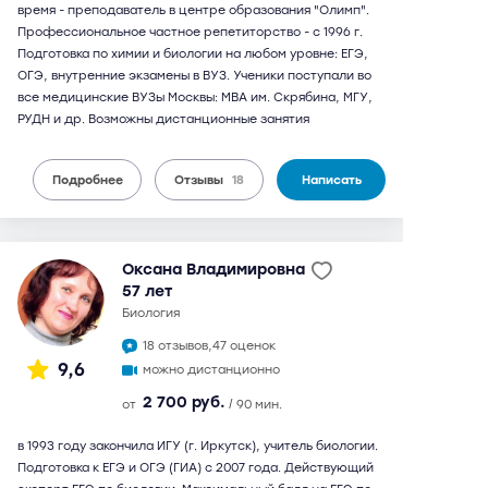
время - преподаватель в центре образования "Олимп".
Профессиональное частное репетиторство - c 1996 г.
Подготовка по химии и биологии на любом уровне: ЕГЭ,
ОГЭ, внутренние экзамены в ВУЗ. Ученики поступали во
все медицинские ВУЗы Москвы: МВА им. Скрябина, МГУ,
РУДН и др. Возможны дистанционные занятия
Подробнее
Отзывы
18
Написать
Оксана Владимировна
57 лет
биология
18 отзывов,
47 оценок
9,6
можно дистанционно
2 700 руб.
от
/ 90 мин.
в 1993 году закончила ИГУ (г. Иркутск), учитель биологии.
Подготовка к ЕГЭ и ОГЭ (ГИА) с 2007 года. Действующий