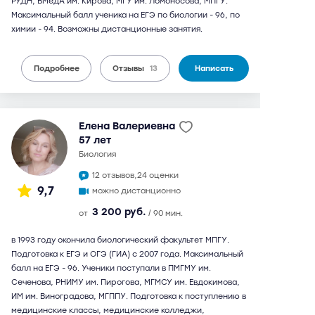
РУДН, ВМедА им. Кирова, МГУ им. Ломоносова, МПГУ.
Максимальный балл ученика на ЕГЭ по биологии - 96, по
химии - 94. Возможны дистанционные занятия.
Подробнее
Отзывы
13
Написать
Елена Валериевна
57 лет
биология
12 отзывов,
24 оценки
9,7
можно дистанционно
3 200 руб.
от
/ 90 мин.
в 1993 году окончила биологический факультет МПГУ.
Подготовка к ЕГЭ и ОГЭ (ГИА) с 2007 года. Максимальный
балл на ЕГЭ - 96. Ученики поступали в ПМГМУ им.
Сеченова, РНИМУ им. Пирогова, МГМСУ им. Евдокимова,
ИМ им. Виноградова, МГППУ. Подготовка к поступлению в
медицинские классы, медицинские колледжи,