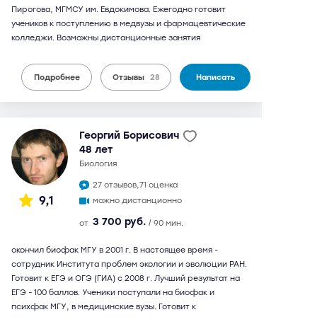
Пирогова, МГМСУ им. Евдокимова. Ежегодно готовит
учеников к поступлению в медвузы и фармацевтические
колледжи. Возможны дистанционные занятия
Подробнее
Отзывы
28
Написать
Георгий Борисович
48 лет
биология
27 отзывов,
71 оценка
9,1
можно дистанционно
3 700 руб.
от
/ 90 мин.
окончил биофак МГУ в 2001 г. В настоящее время -
сотрудник Института проблем экологии и эволюции РАН.
Готовит к ЕГЭ и ОГЭ (ГИА) с 2008 г. Лучший результат на
ЕГЭ - 100 баллов. Ученики поступали на биофак и
психфак МГУ, в медицинские вузы. Готовит к