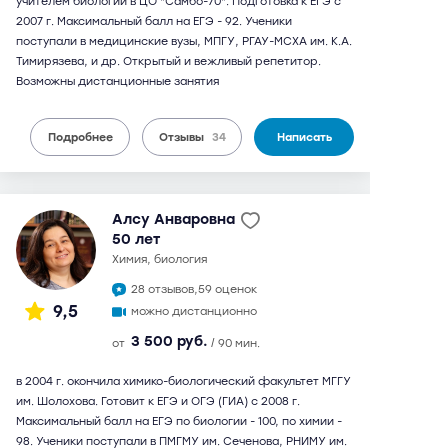
учителем биологии в ЦО "Самбо-70". Подготовка к ЕГЭ с
2007 г. Максимальный балл на ЕГЭ - 92. Ученики
поступали в медицинские вузы, МПГУ, РГАУ-МСХА им. К.А.
Тимирязева, и др. Открытый и вежливый репетитор.
Возможны дистанционные занятия
Подробнее
Отзывы
34
Написать
Алсу Анваровна
50 лет
химия, биология
28 отзывов,
59 оценок
9,5
можно дистанционно
3 500 руб.
от
/ 90 мин.
в 2004 г. окончила химико-биологический факультет МГГУ
им. Шолохова. Готовит к ЕГЭ и ОГЭ (ГИА) с 2008 г.
Максимальный балл на ЕГЭ по биологии - 100, по химии -
98. Ученики поступали в ПМГМУ им. Сеченова, РНИМУ им.