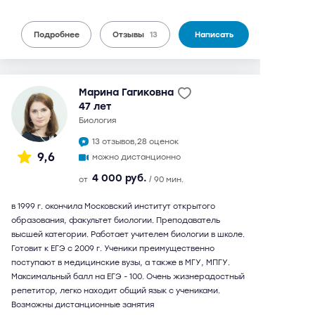
Подробнее
Отзывы
13
Написать
Марина Гагиковна
47 лет
биология
13 отзывов,
28 оценок
9,6
можно дистанционно
4 000 руб.
от
/ 90 мин.
в 1999 г. окончила Московский институт открытого
образования, факультет биологии. Преподаватель
высшей категории. Работает учителем биологии в школе.
Готовит к ЕГЭ с 2009 г. Ученики преимущественно
поступают в медицинские вузы, а также в МГУ, МПГУ.
Максимальный балл на ЕГЭ - 100. Очень жизнерадостный
репетитор, легко находит общий язык с учениками.
Возможны дистанционные занятия