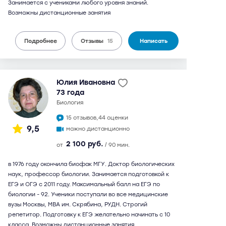
Занимается с учениками любого уровня знаний.
Возможны дистанционные занятия
Подробнее
Отзывы
15
Написать
Юлия Ивановна
73 года
биология
15 отзывов,
44 оценки
9,5
можно дистанционно
2 100 руб.
от
/ 90 мин.
в 1976 году окончила биофак МГУ. Доктор биологических
наук, профессор биологии. Занимается подготовкой к
ЕГЭ и ОГЭ с 2011 году. Максимальный балл на ЕГЭ по
биологии - 92. Ученики поступали во все медицинские
вузы Москвы, МВА им. Скрябина, РУДН. Строгий
репетитор. Подготовку к ЕГЭ желательно начинать с 10
класса. Возможны дистанционные занятия