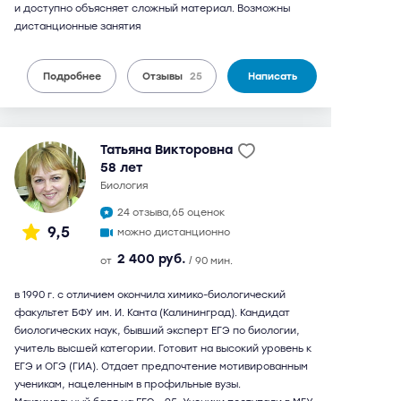
и доступно объясняет сложный материал. Возможны
дистанционные занятия
Подробнее
Отзывы
25
Написать
Татьяна Викторовна
58 лет
биология
24 отзыва,
65 оценок
9,5
можно дистанционно
2 400 руб.
от
/ 90 мин.
в 1990 г. с отличием окончила химико-биологический
факультет БФУ им. И. Канта (Калининград). Кандидат
биологических наук, бывший эксперт ЕГЭ по биологии,
учитель высшей категории. Готовит на высокий уровень к
ЕГЭ и ОГЭ (ГИА). Отдает предпочтение мотивированным
ученикам, нацеленным в профильные вузы.