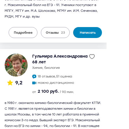
г. Максимальный балл на ЕГЭ - 91. Ученики поступают в
МПГУ, МГГУ им. М.А. Шолохова, МГМУ им. И.М. Сеченова,
РУДН, МГУ и др. вузы
Подробнее
Отзывы
23
Написать
Гульмира Александровна
68 лет
химия, биология
18 отзывов,
51 оценка
9,2
можно дистанционно
2 100 руб.
от
/ 90 мин.
в 1980 г. окончила химико-биологический факультет КГПИ.
С 1981 г. является преподавателем химии и биологии в
школах Москвы, в том числе 10 лет работала в приемной
комиссии 3-го меда. Бывший эксперт ЕГЭ. Максимальный
балл на ЕГЭ по химии - 94, по биологии - 91. В настоящее