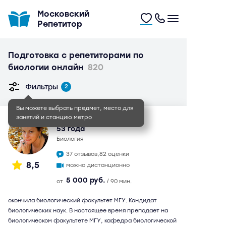
Московский
Репетитор
Подготовка с репетиторами по
биологии онлайн
820
Фильтры
2
Вы можете выбрать предмет, место для
занятий и станцию метро
Елена Алексеевна
53 года
биология
37 отзывов,
82 оценки
8,5
можно дистанционно
5 000 руб.
от
/ 90 мин.
окончила биологический факультет МГУ. Кандидат
биологических наук. В настоящее время преподает на
биологическом факультете МГУ, кафедра биологической