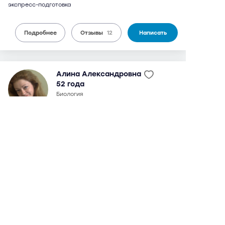
экспресс-подготовка
Подробнее
Отзывы
12
Написать
Алина Александровна
52 года
биология
12 отзывов,
29 оценок
9,7
можно дистанционно
5 300 руб.
от
/ 90 мин.
окончила МГМУ им. И.М. Сеченова в 1997 г., с 1998 г. -
доцент фармацевтического факультета. Окончила
аспирантуру того же института в 2000 г. Кандидат
фармацевтических наук. Занимается целенаправленной
подготовкой к ЕГЭ и поступлению в медвузы.
Максимальный балл на ЕГЭ - 98. Возможны
дистанционные занятия