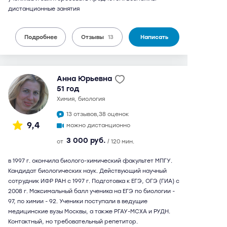
дистанционные занятия
Подробнее
Отзывы
13
Написать
Анна Юрьевна
51 год
химия, биология
13 отзывов,
38 оценок
9,4
можно дистанционно
3 000 руб.
от
/ 120 мин.
в 1997 г. окончила биолого-химический факультет МПГУ.
Кандидат биологических наук. Действующий научный
сотрудник ИФР РАН с 1997 г. Подготовка к ЕГЭ, ОГЭ (ГИА) с
2008 г. Максимальный балл ученика на ЕГЭ по биологии -
97, по химии - 92. Ученики поступали в ведущие
медицинские вузы Москвы, а также РГАУ-МСХА и РУДН.
Контактный, но требовательный репетитор.