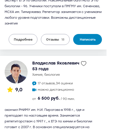
эксперт ЕГЭ по биологии. Максимальный балл на ЕГЭ по
биологии - 96. Ученики поступали в ПМГМУ им. Сеченова,
МСХА им. Тимирязева. Репетитор занимается с учениками
любого уровня подготовки. Возможны дистанционные
занятия
Подробнее
Отзывы
18
Написать
Владислав Яковлевич
53 года
химия, биология
17 отзывов,
34 оценки
9,0
можно дистанционно
6 500 руб.
от
/ 90 мин.
окончил РНИМУ им. Н.И. Пирогова в 1998 г., где и
преподает по настоящее время. Занимается
репетиторством с 1997 г., к ЕГЭ по химии и биологии
готовит с 2007 г. В основном специализируется на