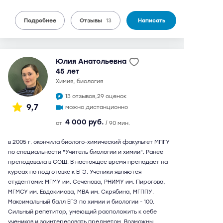
Подробнее
Отзывы
13
Написать
Юлия Анатольевна
45 лет
химия, биология
13 отзывов,
29 оценок
9,7
можно дистанционно
4 000 руб.
от
/ 90 мин.
в 2005 г. окончила биолого-химический факультет МПГУ
по специальности "Учитель биологии и химии". Ранее
преподавала в СОШ. В настоящее время преподает на
курсах по подготовке к ЕГЭ. Ученики являются
студентами: МГМУ им. Сеченова, РНИМУ им. Пирогова,
МГМСУ им. Евдокимова, МВА им. Скрябина, МГППУ.
Максимальный балл ЕГЭ по химии и биологии - 100.
Сильный репетитор, умеющий расположить к себе
учеников и заинтересовать предметом. Возможны