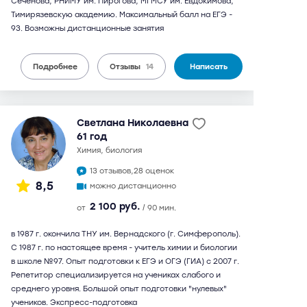
Сеченова, РНИМУ им. Пирогова, МГМСУ им. Евдокимова,
Тимирязевскую академию. Максимальный балл на ЕГЭ -
93. Возможны дистанционные занятия
Подробнее
Отзывы
14
Написать
Светлана Николаевна
61 год
химия, биология
13 отзывов,
28 оценок
8,5
можно дистанционно
2 100 руб.
от
/ 90 мин.
в 1987 г. окончила ТНУ им. Вернадского (г. Симферополь).
С 1987 г. по настоящее время - учитель химии и биологии
в школе №97. Опыт подготовки к ЕГЭ и ОГЭ (ГИА) с 2007 г.
Репетитор специализируется на учениках слабого и
среднего уровня. Большой опыт подготовки "нулевых"
учеников. Экспресс-подготовка