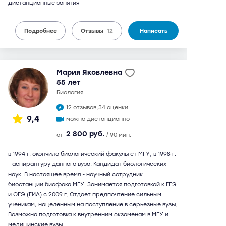
дистанционные занятия
Подробнее
Отзывы
12
Написать
Мария Яковлевна
55 лет
биология
12 отзывов,
34 оценки
9,4
можно дистанционно
2 800 руб.
от
/ 90 мин.
в 1994 г. окончила биологический факультет МГУ, в 1998 г.
- аспирантуру данного вуза. Кандидат биологических
наук. В настоящее время - научный сотрудник
биостанции биофака МГУ. Занимается подготовкой к ЕГЭ
и ОГЭ (ГИА) с 2009 г. Отдает предпочтение сильным
ученикам, нацеленным на поступление в серьезные вузы.
Возможна подготовка к внутренним экзаменам в МГУ и
медицинские вузы