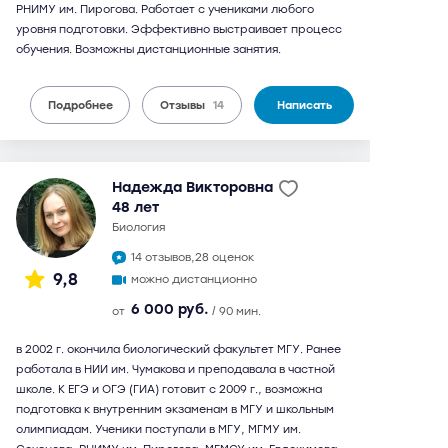
РНИМУ им. Пирогова. Работает с учениками любого
уровня подготовки. Эффективно выстраивает процесс
обучения. Возможны дистанционные занятия.
Подробнее
Отзывы
14
Написать
Надежда Викторовна
48 лет
биология
14 отзывов,
28 оценок
9,8
можно дистанционно
6 000 руб.
от
/ 90 мин.
в 2002 г. окончила биологический факультет МГУ. Ранее
работала в НИИ им. Чумакова и преподавала в частной
школе. К ЕГЭ и ОГЭ (ГИА) готовит с 2009 г., возможна
подготовка к внутренним экзаменам в МГУ и школьным
олимпиадам. Ученики поступали в МГУ, МГМУ им.