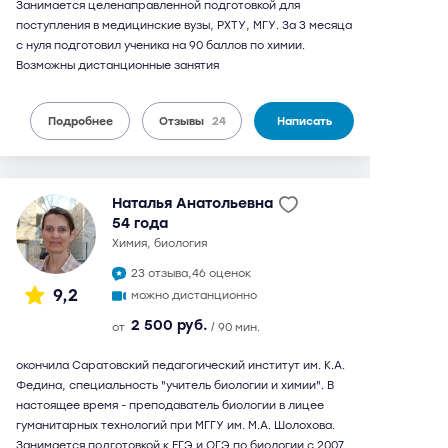
Занимается целенаправленной подготовкой для
поступления в медицинские вузы, РХТУ, МГУ. За 3 месяца
с нуля подготовил ученика на 90 баллов по химии.
Возможны дистанционные занятия
Подробнее
Отзывы
24
Написать
Наталья Анатольевна
54 года
химия, биология
23 отзыва,
46 оценок
9,2
можно дистанционно
2 500 руб.
от
/ 90 мин.
окончила Саратовский педагогический институт им. К.А.
Федина, специальность "учитель биологии и химии". В
настоящее время - преподаватель биологии в лицее
гуманитарных технологий при МГГУ им. М.А. Шолохова.
Занимается подготовкой к ЕГЭ и ОГЭ по биологии с 2007