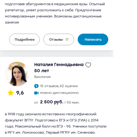
подготовке абитуриентов в медицинские вузы. Опытный
репетитор, умеет расположить к себе. Предпочтение
мотивированным ученикам. Возможны дистанционные
занятия
Подробнее
Отзывы
17
Написать
Наталия Геннадьевна
50 лет
биология
15 отзывов,
42 оценки
9,6
можно дистанционно
2 500 руб.
от
/ 90 мин.
в 1998 году окончила естественно-географический
факультет ВГПУ. Подготовка к ЕГЭ и ОГЭ (ГИА) с 2014
года. Максимальный балл на ЕГЭ - 95. Ученики поступали
в МГУ им. Ломоносова, Первый МГМУ им. Сеченова.