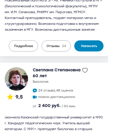
Максимальный балл на ЕГЭ - 95. Ученики поступали в МГУ
(биологический и психологический факультеты), МГМУ
им. И.М. Сеченова, РНИМУ им. Пирогова, МГМСУ.
Контактный преподаватель, подает материал четко и
структурированно. Возможна подготовка к внутренним
экзаменам в МГУ. Возможны дистанционные занятия
Подробнее
Отзывы
24
Написать
Светлана Степановна
60 лет
биология
24 отзыва,
48 оценок
9,5
можно дистанционно
2 400 руб.
от
/ 90 мин.
окончила Казанский государственный университет в 1990
г. Кандидат педагогических наук. Учитель высшей
категории. С 1991 г. преподает биологию в старших