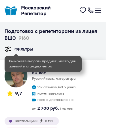
Московский
Репетитор
Подготовка с репетиторами из лицея
ВШЭ
9160
Фильтры
Вы можете выбрать предмет, место для
занятий и станцию метро
Иван Игоревич
50 лет
русский язык, литература
169 отзывов,
491 оценка
9,7
может выезжать
можно дистанционно
2 700 руб.
от
/ 90 мин.
Текстильщики
8 мин