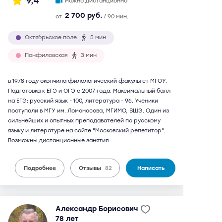
9,4
можно дистанционно
2 700 руб.
от
/ 90 мин.
Октябрьское поле
5 мин
Панфиловская
3 мин
в 1978 году окончила филологический факультет МГОУ.
Подготовка к ЕГЭ и ОГЭ с 2007 года. Максимальный балл
на ЕГЭ: русский язык - 100, литература - 96. Ученики
поступали в МГУ им. Ломоносова, МГИМО, ВШЭ. Один из
сильнейших и опытных преподавателей по русскому
языку и литературе на сайте "Московский репетитор".
Возможны дистанционные занятия
Подробнее
Отзывы
82
Написать
Александр Борисович
78 лет