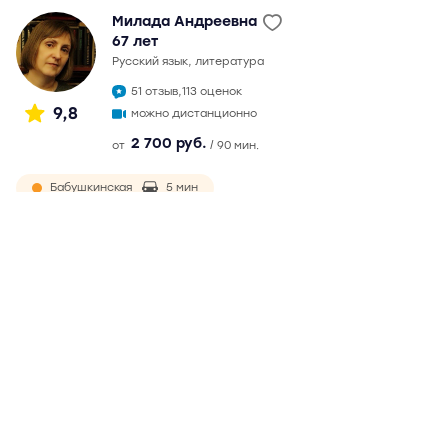
Милада Андреевна
67 лет
русский язык, литература
51 отзыв,
113 оценок
9,8
можно дистанционно
2 700 руб.
от
/ 90 мин.
Бабушкинская
5 мин
Ростокино
9 мин
окончила филологический факультет МГУ в 1982 г.
Непрерывный педагогический стаж более 30 лет.
Подготовка к ЕГЭ с 2007 г. Максимальный балл на ЕГЭ - 99.
Обязательная и ответственная, ведет подготовку по
годами выработанной методике. Возможны
дистанционные занятия
Подробнее
Отзывы
51
Написать