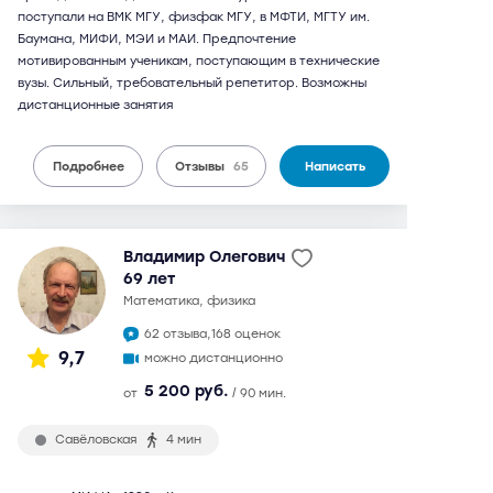
поступали на ВМК МГУ, физфак МГУ, в МФТИ, МГТУ им.
Баумана, МИФИ, МЭИ и МАИ. Предпочтение
мотивированным ученикам, поступающим в технические
вузы. Сильный, требовательный репетитор. Возможны
дистанционные занятия
Подробнее
Отзывы
65
Написать
Владимир Олегович
69 лет
математика, физика
62 отзыва,
168 оценок
9,7
можно дистанционно
5 200 руб.
от
/ 90 мин.
Савёловская
4 мин