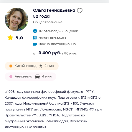
Ольга Геннадьевна
52 года
обществознание
117 отзывов,
258 оценок
9,6
может выезжать
можно дистанционно
3 400 руб.
от
/ 90 мин.
Китай-город
2 мин
Аникеевка
4 мин
в 1998 году окончила философский факультет РГГУ.
Кандидат философских наук. Подготовка к ЕГЭ и ОГЭ с
2007 года. Максимальный балл на ЕГЭ - 100. Ученики
поступали в МГУ им. Ломоносова, МЭСИ, МГИМО, ФУ при
Правительстве РФ, ВШЭ, МГЮА. Подготовка ко
внутренним экзаменам, олимпиадам. Возможны
дистанционные занятия