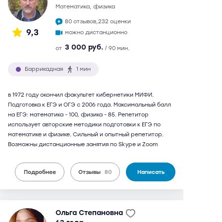
математика, физика
80 отзывов,
232 оценки
9,3
можно дистанционно
3 000 руб.
от
/ 90 мин.
Баррикадная
1 мин
в 1972 году окончил факультет кибернетики МИФИ.
Подготовка к ЕГЭ и ОГЭ с 2006 года. Максимальный балл
на ЕГЭ: математика - 100, физика - 85. Репетитор
использует авторские методики подготовки к ЕГЭ по
математике и физике. Сильный и опытный репетитор.
Возможны дистанционные занятия по Skype и Zoom
Подробнее
Отзывы
80
Написать
Ольга Степановна