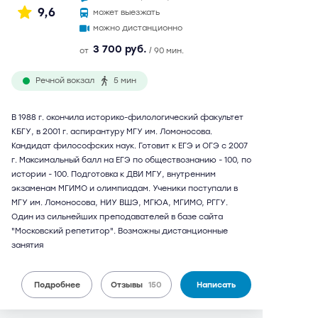
9,6
может выезжать
можно дистанционно
3 700 руб.
от
/ 90 мин.
Речной вокзал
5 мин
В 1988 г. окончила историко-филологический факультет
КБГУ, в 2001 г. аспирантуру МГУ им. Ломоносова.
Кандидат философских наук. Готовит к ЕГЭ и ОГЭ с 2007
г. Максимальный балл на ЕГЭ по обществознанию - 100, по
истории - 100. Подготовка к ДВИ МГУ, внутренним
экзаменам МГИМО и олимпиадам. Ученики поступали в
МГУ им. Ломоносова, НИУ ВШЭ, МГЮА, МГИМО, РГГУ.
Один из сильнейших преподавателей в базе сайта
"Московский репетитор". Возможны дистанционные
занятия
Подробнее
Отзывы
150
Написать