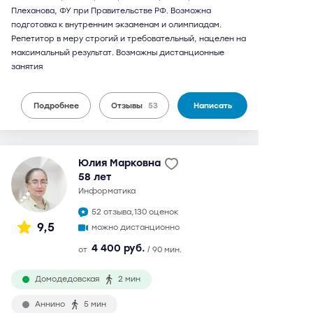
Плеханова, ФУ при Правительстве РФ. Возможна
подготовка к внутренним экзаменам и олимпиадам.
Репетитор в меру строгий и требовательный, нацелен на
максимальный результат. Возможны дистанционные
занятия
Подробнее
Отзывы
53
Написать
Юлия Марковна
58 лет
информатика
52 отзыва,
130 оценок
9,5
можно дистанционно
4 400 руб.
от
/ 90 мин.
Домодедовская
2 мин
Аннино
5 мин