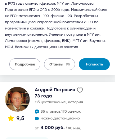
в 1973 году окончил физфак МГУ им. Ломоносова.
Подготовка к ЕГЭ и ОГЭ с 2006 года. Максимальный балл
на ЕГЭ: математика - 100, физика - 93. Разработаны
программы целенаправленной подготовки к ЕГЭ по
математике и физике. Подготовка к олимпиадам и
внутренним экзаменам. Ученики поступали в МГУ им.
Ломоносова (мехмат, физфак, ВМК), МГТУ им. Баумана,
МЭИ. Возможны дистанционные занятия
Подробнее
Отзывы
95
Написать
Андрей Петрович
73 года
обществознание, история
85 отзывов,
170 оценок
9,5
можно дистанционно
4 000 руб.
от
/ 90 мин.