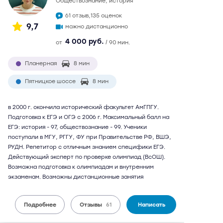
обществознание, история
61 отзыв,
135 оценок
9,7
можно дистанционно
4 000 руб.
от
/ 90 мин.
Планерная
8 мин
Пятницкое шоссе
8 мин
в 2000 г. окончила исторический факультет АмГПГУ.
Подготовка к ЕГЭ и ОГЭ с 2006 г. Максимальный балл на
ЕГЭ: история - 97, обществознание - 99. Ученики
поступали в МГУ, РГГУ, ФУ при Правительстве РФ, ВШЭ,
РУДН. Репетитор с отличным знанием специфики ЕГЭ.
Действующий эксперт по проверке олимпиад (ВсОШ).
Возможна подготовка к олимпиадам и внутренним
экзаменам. Возможны дистанционные занятия
Подробнее
Отзывы
61
Написать