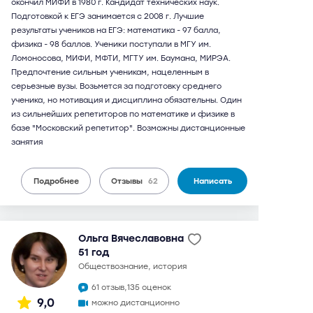
окончил МИФИ в 1980 г. Кандидат технических наук.
Подготовкой к ЕГЭ занимается с 2008 г. Лучшие
результаты учеников на ЕГЭ: математика - 97 балла,
физика - 98 баллов. Ученики поступали в МГУ им.
Ломоносова, МИФИ, МФТИ, МГТУ им. Баумана, МИРЭА.
Предпочтение сильным ученикам, нацеленным в
серьезные вузы. Возьмется за подготовку среднего
ученика, но мотивация и дисциплина обязательны. Один
из сильнейших репетиторов по математике и физике в
базе "Московский репетитор". Возможны дистанционные
занятия
Подробнее
Отзывы
62
Написать
Ольга Вячеславовна
51 год
обществознание, история
61 отзыв,
135 оценок
9,0
можно дистанционно