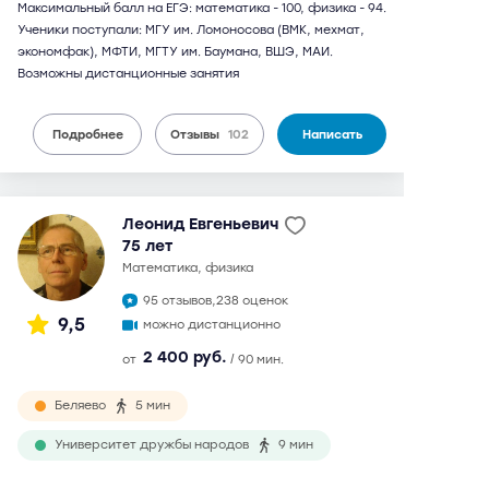
Максимальный балл на ЕГЭ: математика - 100, физика - 94.
Ученики поступали: МГУ им. Ломоносова (ВМК, мехмат,
экономфак), МФТИ, МГТУ им. Баумана, ВШЭ, МАИ.
Возможны дистанционные занятия
Подробнее
Отзывы
102
Написать
Леонид Евгеньевич
75 лет
математика, физика
95 отзывов,
238 оценок
9,5
можно дистанционно
2 400 руб.
от
/ 90 мин.
Беляево
5 мин
Университет дружбы народов
9 мин