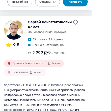
Подробнее
Отзывы
57
Написать
Сергей Константинович
47 лет
обществознание, история
53 отзыва,
122 оценки
9,5
можно дистанционно
5 000 руб.
от
/ 90 мин.
Бульвар Рокоссовского
6 мин
Локомотив
6 мин
подготовка к ЕГЭ и ОГЭ с 2008 г. Эксперт-разработчик
ЕГЭ (разработка экзаменационных материалов, работа
на проверке результатов и в составе апелляционных
комиссий). Максимальный балл на ЕГЭ: обществознание -
100, история - 100. Ученики поступали в МГУ им.
Ломоносова, МГИМО, РГГУ, ГУУ ВШЭ, МГЮА, РЭА им.