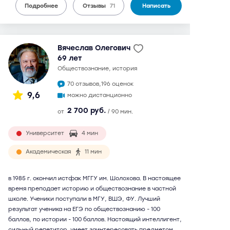
Подробнее
Отзывы
71
Написать
Вячеслав Олегович
69 лет
обществознание, история
70 отзывов,
196 оценок
9,6
можно дистанционно
2 700 руб.
от
/ 90 мин.
Университет
4 мин
Академическая
11 мин
в 1985 г. окончил истфак МГГУ им. Шолохова. В настоящее
время преподает историю и обществознание в частной
школе. Ученики поступали в МГУ, ВШЭ, ФУ. Лучший
результат ученика на ЕГЭ по обществознанию - 100
баллов, по истории - 100 баллов. Настоящий интеллигент,
сильный репетитор, умеет заинтересовать предметом.