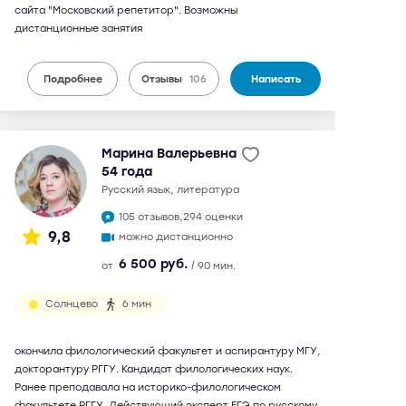
сайта "Московский репетитор". Возможны
дистанционные занятия
Подробнее
Отзывы
106
Написать
Марина Валерьевна
54 года
русский язык, литература
105 отзывов,
294 оценки
9,8
можно дистанционно
6 500 руб.
от
/ 90 мин.
Солнцево
6 мин
окончила филологический факультет и аспирантуру МГУ,
докторантуру РГГУ. Кандидат филологических наук.
Ранее преподавала на историко-филологическом
факультете РГГУ. Действующий эксперт ЕГЭ по русскому