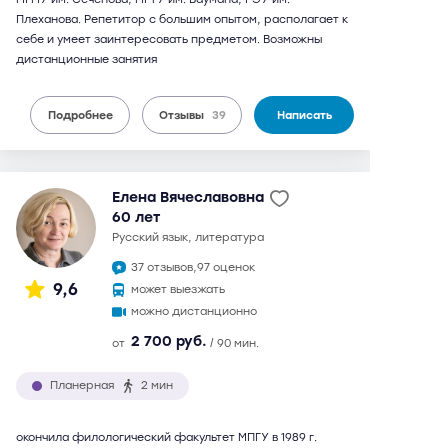
Плеханова. Репетитор с большим опытом, располагает к
себе и умеет заинтересовать предметом. Возможны
дистанционные занятия
Подробнее
Отзывы
39
Написать
Елена Вячеславовна
60 лет
русский язык, литература
37 отзывов,
97 оценок
9,6
может выезжать
можно дистанционно
2 700 руб.
от
/ 90 мин.
Планерная
2 мин
окончила филологический факультет МПГУ в 1989 г.