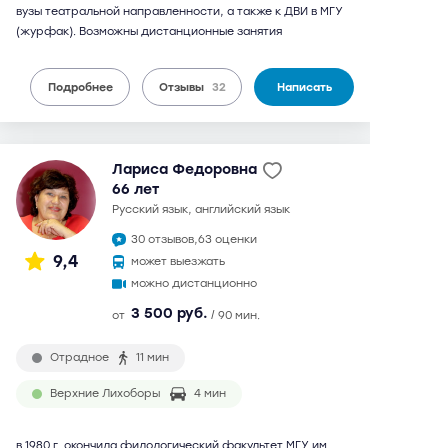
вузы театральной направленности, а также к ДВИ в МГУ
(журфак). Возможны дистанционные занятия
Подробнее
Отзывы
32
Написать
Лариса Федоровна
66 лет
русский язык, английский язык
30 отзывов,
63 оценки
9,4
может выезжать
можно дистанционно
3 500 руб.
от
/ 90 мин.
Отрадное
11 мин
Верхние Лихоборы
4 мин
в 1980 г. окончила филологический факультет МГУ им.