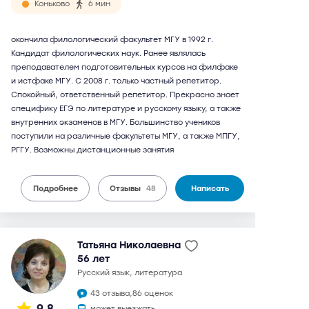
Коньково
6 мин
окончила филологический факультет МГУ в 1992 г.
Кандидат филологических наук. Ранее являлась
преподавателем подготовительных курсов на филфаке
и истфаке МГУ. С 2008 г. только частный репетитор.
Спокойный, ответственный репетитор. Прекрасно знает
специфику ЕГЭ по литературе и русскому языку, а также
внутренних экзаменов в МГУ. Большинство учеников
поступили на различные факультеты МГУ, а также МПГУ,
РГГУ. Возможны дистанционные занятия
Подробнее
Отзывы
48
Написать
Татьяна Николаевна
56 лет
русский язык, литература
43 отзыва,
86 оценок
9,8
может выезжать