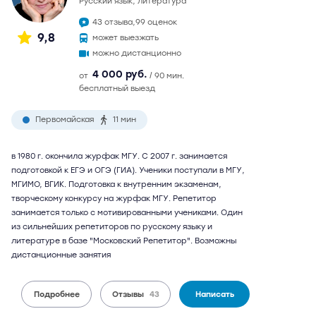
русский язык, литература
43 отзыва,
99 оценок
9,8
может выезжать
можно дистанционно
4 000 руб.
от
/ 90 мин.
бесплатный выезд
Первомайская
11 мин
в 1980 г. окончила журфак МГУ. С 2007 г. занимается
подготовкой к ЕГЭ и ОГЭ (ГИА). Ученики поступали в МГУ,
МГИМО, ВГИК. Подготовка к внутренним экзаменам,
творческому конкурсу на журфак МГУ. Репетитор
занимается только с мотивированными учениками. Один
из сильнейших репетиторов по русскому языку и
литературе в базе "Московский Репетитор". Возможны
дистанционные занятия
Подробнее
Отзывы
43
Написать