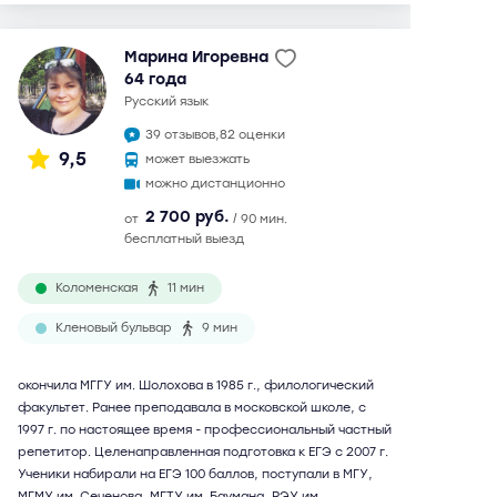
Марина Игоревна
64 года
русский язык
39 отзывов,
82 оценки
9,5
может выезжать
можно дистанционно
2 700 руб.
от
/ 90 мин.
бесплатный выезд
Коломенская
11 мин
Кленовый бульвар
9 мин
окончила МГГУ им. Шолохова в 1985 г., филологический
факультет. Ранее преподавала в московской школе, с
1997 г. по настоящее время - профессиональный частный
репетитор. Целенаправленная подготовка к ЕГЭ с 2007 г.
Ученики набирали на ЕГЭ 100 баллов, поступали в МГУ,
МГМУ им. Сеченова, МГТУ им. Баумана, РЭУ им.