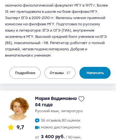
окончила филологический факультет МГУ в 1977 г. Более
15 лет преподавала в школе на базе филфака МГУ.
Эксперт ЕГЭ в 2009-2010 гг. Являлась членом приемной
комиссии на филфаке МГУ. Подготовка по русскому
языку и литературе: ЕГЭ и ОГЭ (ГИА), внутренние
экзамены в МГУ. Высокий средний балл учеников на ЕГЭ
(85), максимальный - 98. Репетитор работает с полной
отдачей, четкая подача материала. Добрая и
внимательная к ученикам
Подробнее
Отзывы
37
Написать
Мария Вадимовна
54 года
русский язык, литература
36 отзывов,
80 оценок
9,7
можно дистанционно
3 400 руб.
от
/ 90 мин.