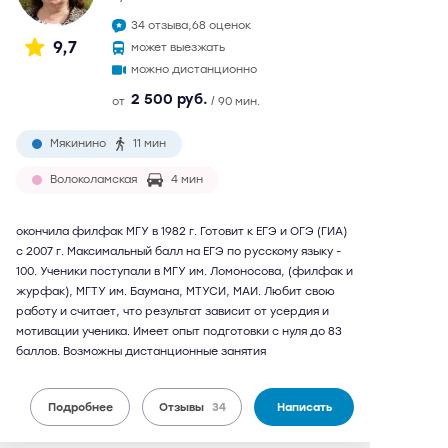
34 отзыва,
68 оценок
9,7
может выезжать
можно дистанционно
2 500 руб.
от
/ 90 мин.
Мякинино
11 мин
Волоколамская
4 мин
окончила филфак МГУ в 1982 г. Готовит к ЕГЭ и ОГЭ (ГИА)
с 2007 г. Максимальный балл на ЕГЭ по русскому языку -
100. Ученики поступали в МГУ им. Ломоносова, (филфак и
журфак), МГТУ им. Баумана, МТУСИ, МАИ. Любит свою
работу и считает, что результат зависит от усердия и
мотивации ученика. Имеет опыт подготовки с нуля до 83
баллов. Возможны дистанционные занятия
Подробнее
Отзывы
34
Написать