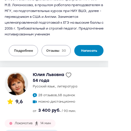
М.В. Ломоносова, в прошлом работала преподавателем в
МГУ, на подготовительных курсах при НИУ ВШЭ, далее -
переводчиком в США и Англии. Занимается
целенаправленной подготовкой к ЕГЭ на высокие баллы с
2006 г. Требовательный и строгий педагог. Предпочтение
мотивированным ученикам
Подробнее
Отзывы
30
Написать
Юлия Львовна
54 года
русский язык, литература
28 отзывов,
68 оценок
9,6
можно дистанционно
3 400 руб.
от
/ 90 мин.
Локомотив
14 мин