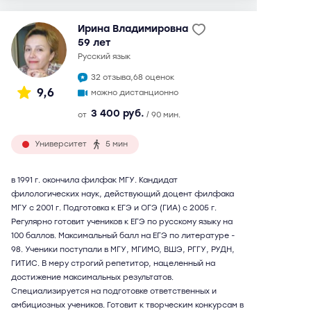
Ирина Владимировна
59 лет
русский язык
32 отзыва,
68 оценок
9,6
можно дистанционно
3 400 руб.
от
/ 90 мин.
Университет
5 мин
в 1991 г. окончила филфак МГУ. Кандидат
филологических наук, действующий доцент филфака
МГУ с 2001 г. Подготовка к ЕГЭ и ОГЭ (ГИА) с 2005 г.
Регулярно готовит учеников к ЕГЭ по русскому языку на
100 баллов. Максимальный балл на ЕГЭ по литературе -
98. Ученики поступали в МГУ, МГИМО, ВШЭ, РГГУ, РУДН,
ГИТИС. В меру строгий репетитор, нацеленный на
достижение максимальных результатов.
Специализируется на подготовке ответственных и
амбициозных учеников. Готовит к творческим конкурсам в