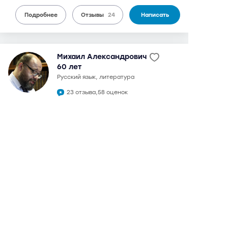
Подробнее
Отзывы
24
Написать
Михаил Александрович
60 лет
русский язык, литература
23 отзыва,
58 оценок
9,5
может выезжать
можно дистанционно
3 600 руб.
от
/ 90 мин.
в 1992 году окончил филологический факультет МГУ.
Кандидат филологических наук. Преподаватель на
подготовительных курсах МГУ им. Ломоносова.
Подготовка к ЕГЭ и ОГЭ (ГИА) с 2008 г. Максимальный
балл на ЕГЭ: русский язык - 100, литература - 100.
Подготовка ДВИ МГУ. При полной отдаче подготовит для
поступления в любой ведущий вуз Москвы. Сильный,