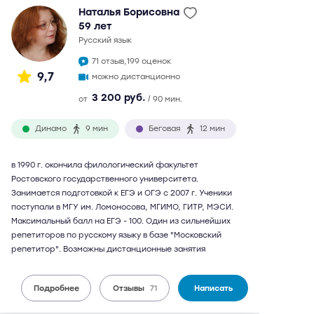
Наталья Борисовна
59 лет
русский язык
71 отзыв,
199 оценок
9,7
можно дистанционно
3 200 руб.
от
/ 90 мин.
Динамо
9 мин
Беговая
12 мин
в 1990 г. окончила филологический факультет
Ростовского государственного университета.
Занимается подготовкой к ЕГЭ и ОГЭ с 2007 г. Ученики
поступали в МГУ им. Ломоносова, МГИМО, ГИТР, МЭСИ.
Максимальный балл на ЕГЭ - 100. Один из сильнейших
репетиторов по русскому языку в базе "Московский
репетитор". Возможны дистанционные занятия
Подробнее
Отзывы
71
Написать