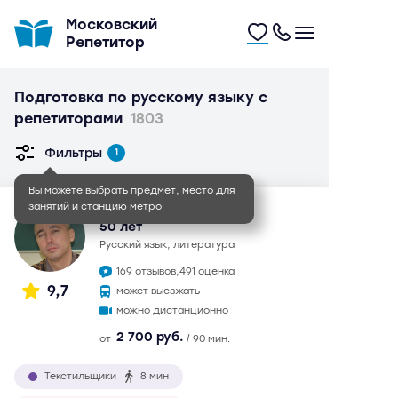
Московский
Репетитор
Подготовка по русскому языку с
репетиторами
1803
Фильтры
1
Вы можете выбрать предмет, место для
занятий и станцию метро
Иван Игоревич
50 лет
русский язык, литература
169 отзывов,
491 оценка
9,7
может выезжать
можно дистанционно
2 700 руб.
от
/ 90 мин.
Текстильщики
8 мин