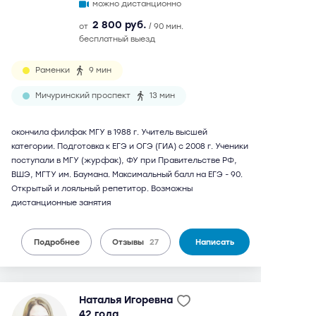
можно дистанционно
2 800 руб.
от
/ 90 мин.
бесплатный выезд
Раменки
9 мин
Мичуринский проспект
13 мин
окончила филфак МГУ в 1988 г. Учитель высшей
категории. Подготовка к ЕГЭ и ОГЭ (ГИА) с 2008 г. Ученики
поступали в МГУ (журфак), ФУ при Правительстве РФ,
ВШЭ, МГТУ им. Баумана. Максимальный балл на ЕГЭ - 90.
Открытый и лояльный репетитор. Возможны
дистанционные занятия
Подробнее
Отзывы
27
Написать
Наталья Игоревна
42 года