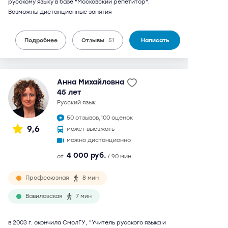
русскому языку в базе "Московский репетитор".
Возможны дистанционные занятия
Подробнее
Отзывы
51
Написать
Анна Михайловна
45 лет
русский язык
50 отзывов,
100 оценок
9,6
может выезжать
можно дистанционно
4 000 руб.
от
/ 90 мин.
Профсоюзная
8 мин
Вавиловская
7 мин
в 2003 г. окончила СмолГУ, "Учитель русского языка и