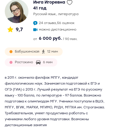
Инга Игоревна
41 год
русский язык, литература
24 отзыва,
56 оценок
9,7
можно дистанционно
6 000 руб.
от
/ 90 мин.
Бабушкинская
12 мин
Ростокино
6 мин
в 2011 г. окончила филфак МПГУ, кандидат
филологических наук. Занимается подготовкой к ЕГЭ и
ОГЭ (ГИА) с 2013 г. Лучший результат на ЕГЭ по русскому
языку - 100 балла, по литературе - 97 баллов. Возможна
подготовка к олимпиадам МГУ. Ученики поступали в ВШЭ,
МПГУ, ВГИК, МАРХИ, МГИМО, РУДН, МГПХА им. Строганова.
Требовательная, умеет продуктивно работать с
учениками любого уровня подготовки. Возможны
дистанционные занятия