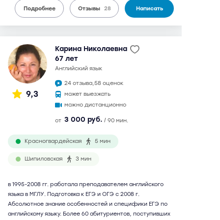
Подробнее
Отзывы
28
Написать
Карина Николаевна
67 лет
английский язык
24 отзыва,
58 оценок
9,3
может выезжать
можно дистанционно
3 000 руб.
от
/ 90 мин.
Красногвардейская
5 мин
Шипиловская
3 мин
в 1995-2008 гг. работала преподавателем английского
языка в МГЛУ. Подготовка к ЕГЭ и ОГЭ с 2008 г.
Абсолютное знание особенностей и специфики ЕГЭ по
английскому языку. Более 60 абитуриентов, поступивших