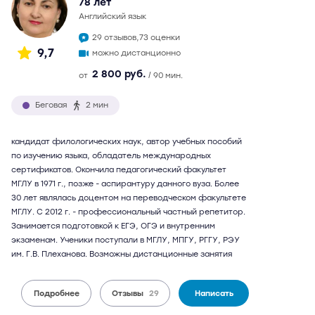
78 лет
английский язык
29 отзывов,
73 оценки
9,7
можно дистанционно
2 800 руб.
от
/ 90 мин.
Беговая
2 мин
кандидат филологических наук, автор учебных пособий
по изучению языка, обладатель международных
сертификатов. Окончила педагогический факультет
МГЛУ в 1971 г., позже - аспирантуру данного вуза. Более
30 лет являлась доцентом на переводческом факультете
МГЛУ. С 2012 г. - профессиональный частный репетитор.
Занимается подготовкой к ЕГЭ, ОГЭ и внутренним
экзаменам. Ученики поступали в МГЛУ, МПГУ, РГГУ, РЭУ
им. Г.В. Плеханова. Возможны дистанционные занятия
Подробнее
Отзывы
29
Написать