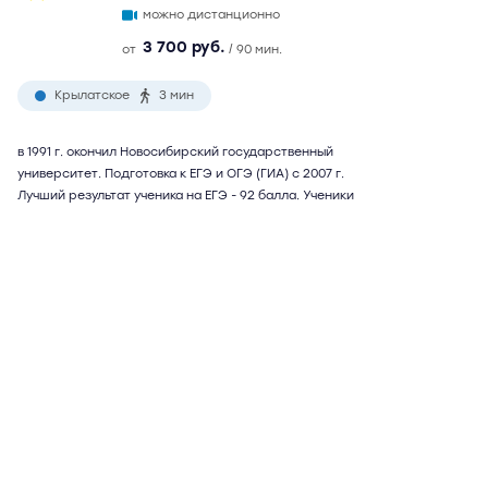
можно дистанционно
3 700 руб.
от
/ 90 мин.
Крылатское
3 мин
в 1991 г. окончил Новосибирский государственный
университет. Подготовка к ЕГЭ и ОГЭ (ГИА) с 2007 г.
Лучший результат ученика на ЕГЭ - 92 балла. Ученики
поступали в МГИМО, МГУ, МФЮА, ВШЭ. Возможна
подготовка к внутренним экзаменам в МГИМО, подготовка
к TOEFL и IELTS. Репетитор использует собственную
методику подготовки, учитывающую психологические
особенности характера ученика. Возможны
дистанционные занятия
Подробнее
Отзывы
12
Написать
Ольга Вениаминовна