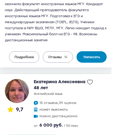
окончила факультет иностранных языков МГУ. Кандидат
наук. Действующий преподаватель факультета
иностранных языков МГУ. Подготовка к ЕГЭ и
международным экзаменам (TOEFL, IELTS). Ученики
поступали в НИУ ВШЭ, МГЛУ, МГУ. Легко находит подход к
ученикам. Максимальный балл на ЕГЭ - 98. Возможны
дистанционные занятия
Подробнее
Отзывы
16
Написать
Екатерина Алексеевна
48 лет
английский язык
15 отзывов,
39 оценок
9,7
может выезжать
можно дистанционно
6 000 руб.
от
/ 90 мин.