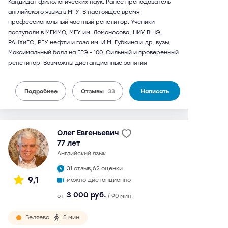
Кандидат филологических наук. Ранее преподаватель
английского языка в МГУ. В настоящее время
профессиональный частный репетитор. Ученики
поступали в МГИМО, МГУ им. Ломоносова, НИУ ВШЭ,
РАНХиГС, РГУ нефти и газа им. И.М. Губкина и др. вузы.
Максимальный балл на ЕГЭ - 100. Сильный и проверенный
репетитор. Возможны дистанционные занятия
Подробнее
Отзывы
33
Написать
Олег Евгеньевич
77 лет
английский язык
31 отзыв,
62 оценки
9,1
можно дистанционно
3 000 руб.
от
/ 90 мин.
Беляево
5 мин