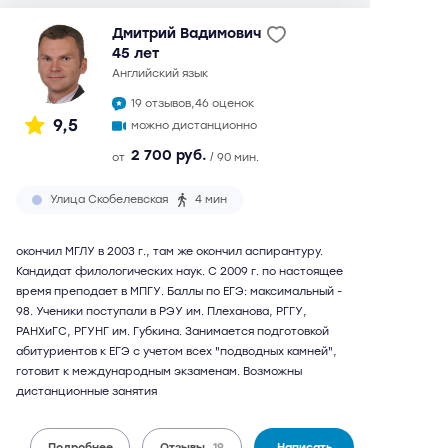
Дмитрий Вадимович
45 лет
английский язык
19 отзывов,
46 оценок
9,5
можно дистанционно
2 700 руб.
от
/ 90 мин.
Улица Скобелевская
4 мин
окончил МГЛУ в 2003 г., там же окончил аспирантуру.
Кандидат филологических наук. С 2009 г. по настоящее
время преподает в МПГУ. Баллы по ЕГЭ: максимальный -
98. Ученики поступали в РЭУ им. Плеханова, РГГУ,
РАНХиГС, РГУНГ им. Губкина. Занимается подготовкой
абитуриентов к ЕГЭ с учетом всех "подводных камней",
готовит к международным экзаменам. Возможны
дистанционные занятия
Подробнее
Отзывы
19
Написать