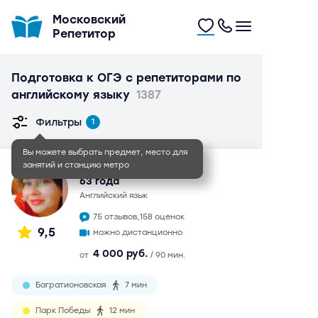
Московский
Репетитор
Подготовка к ОГЭ с репетиторами по
английскому языку
1387
Фильтры
1
Вы можете выбрать предмет, место для
занятий и станцию метро
Ольга Степановна
63 года
английский язык
75 отзывов,
158 оценок
9,5
можно дистанционно
4 000 руб.
от
/ 90 мин.
Багратионовская
7 мин
Парк Победы
12 мин