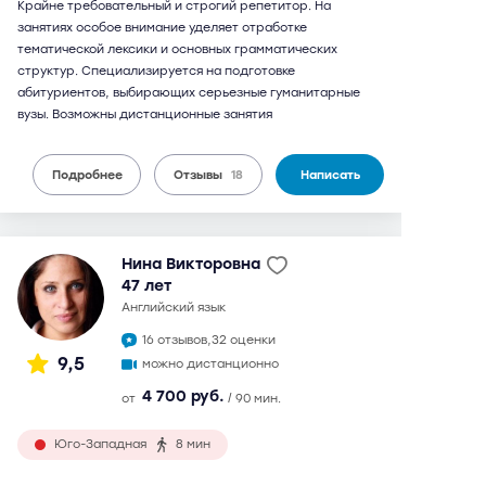
Крайне требовательный и строгий репетитор. На
занятиях особое внимание уделяет отработке
тематической лексики и основных грамматических
структур. Специализируется на подготовке
абитуриентов, выбирающих серьезные гуманитарные
вузы. Возможны дистанционные занятия
Подробнее
Отзывы
18
Написать
Нина Викторовна
47 лет
английский язык
16 отзывов,
32 оценки
9,5
можно дистанционно
4 700 руб.
от
/ 90 мин.
Юго-Западная
8 мин