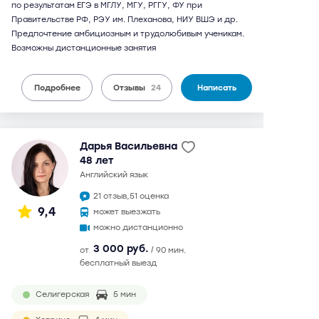
по результатам ЕГЭ в МГЛУ, МГУ, РГГУ, ФУ при
Правительстве РФ, РЭУ им. Плеханова, НИУ ВШЭ и др.
Предпочтение амбициозным и трудолюбивым ученикам.
Возможны дистанционные занятия
Подробнее
Отзывы
24
Написать
Дарья Васильевна
48 лет
английский язык
21 отзыв,
51 оценка
9,4
может выезжать
можно дистанционно
3 000 руб.
от
/ 90 мин.
бесплатный выезд
Селигерская
5 мин