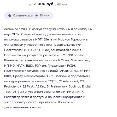
3 000 руб.
от
/ 90 мин.
Сходненская
10 мин
окончила в 2008 г. факультет гуманитарных и прикладных
наук МГЛУ. Старший преподаватель английского и
испанского языков в МГЛУ (Иняз им. Мориса Тореза) и в
Финансовом университете при Правительстве РФ.
Подготовкой к ЕГЭ и ОГЭ (ГИА) занимается с 2007 г.
Максимальный результат ученика на ЕГЭ - 100 баллов.
Большинство учеников поступали в МГУ им. Ломоносова,
МГИМО, МГЛУ, ВШЭ, РЭУ им. Плеханова и РУДН.
Подготовка к поступлению в Лицей РАНХиГС, Лицей НИУ
ВШЭ, Предуниверситарий МГЛУ. Возможна подготовка к
международным экзаменам TOEFL, C1 Advanced, C2
Proficiency, B2 First, A2 Key, B1 Preliminary, Duolingo English
Test (DET) и к внутренним экзаменам в МГИМО и МГУ.
Репетитор четко и доступно доносит информацию и
умеет заинтересовать предметом. Возможны
дистанционные занятия