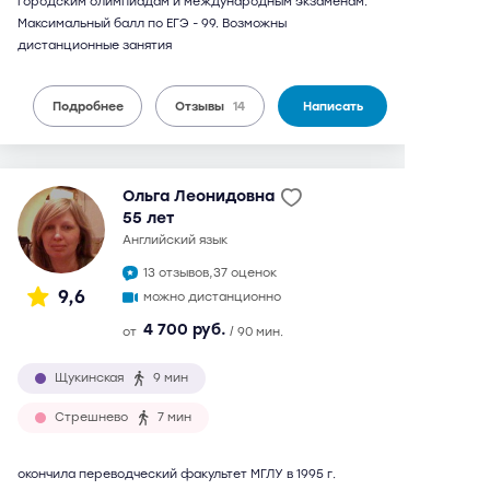
городским олимпиадам и международным экзаменам.
Максимальный балл по ЕГЭ - 99. Возможны
дистанционные занятия
Подробнее
Отзывы
14
Написать
Ольга Леонидовна
55 лет
английский язык
13 отзывов,
37 оценок
9,6
можно дистанционно
4 700 руб.
от
/ 90 мин.
Щукинская
9 мин
Стрешнево
7 мин
окончила переводческий факультет МГЛУ в 1995 г.