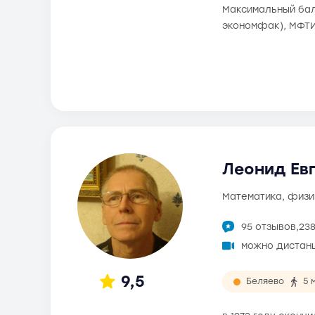
Максимальный балл
экономфак), МФТИ
Леонид Евг
математика, физи
95 отзывов,
23
можно дистан
9,5
Беляево
5 