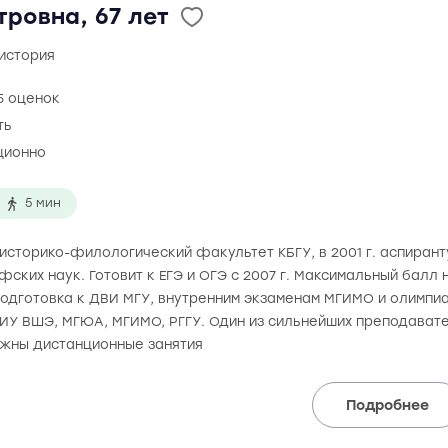
тровна, 67 лет
 история
5 оценок
ть
ционно
5 мин
а историко-филологический факультет КБГУ, в 2001 г. аспиран
ких наук. Готовит к ЕГЭ и ОГЭ с 2007 г. Максимальный балл н
 Подготовка к ДВИ МГУ, внутренним экзаменам МГИМО и олимпи
НИУ ВШЭ, МГЮА, МГИМО, РГГУ. Один из сильнейших преподавате
ожны дистанционные занятия
Подробнее