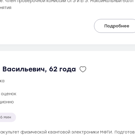
е. Член проверочной комиссии ОГЭ и ЕГЭ. Максимальный балл н
нятия
Подробнее
 Васильевич, 62 года
ка
 оценок
ционно
6 мин
 факультет физической квантовой электроники МФТИ. Подготовк