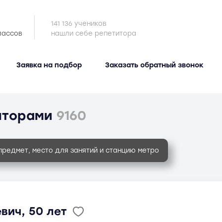
141 136 учеников
лассов
нашли себе репетитора
Заявка на подбор
Заказать обратный звонок
иторами
9160
предмет, место для занятий и станцию метро
вич, 50 лет