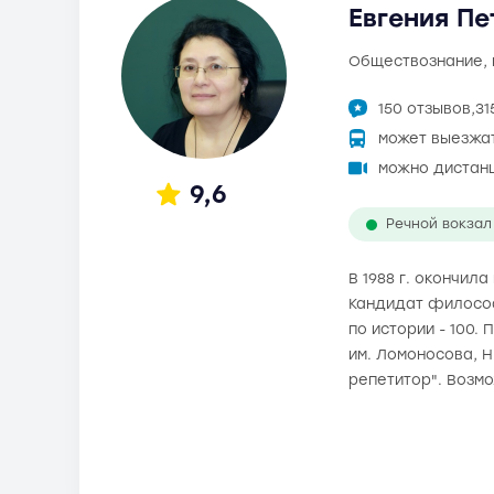
Евгения Пе
обществознание,
150 отзывов,
31
может выезжа
можно дистан
9,6
Речной вокзал
В 1988 г. окончил
Кандидат философс
по истории - 100.
им. Ломоносова, 
репетитор". Возм