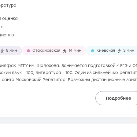
тература
1 оценка
ть
ционно
8 мин
Стахановская
14 мин
Киевская
3 мин
 филфак МГГУ им. Шолохова. Занимается подготовкой к ЕГЭ и ОГ
сский язык - 100, литература - 100. Один из сильнейших репети
е сайта Московский Репетитор. Возможны дистанционные заня
Подробнее