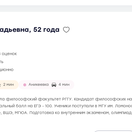
адьевна, 52 года
8 оценок
ть
ционно
2 мин
Аникеевка
4 мин
чила философский факультет РГГУ. Кандидат философских наук
альный балл на ЕГЭ - 100. Ученики поступали в МГУ им. Ломон
, ВШЭ, МГЮА. Подготовка ко внутренним экзаменам, олимпиа