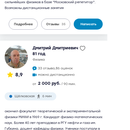
сильнейших физиков в базе "Московский репетитор".
Возможны дистанционные занятия
Подробнее
Отзывы
35
Написать
Дмитрий Дмитриевич
81 год
физика
33 отзыва,
86 оценок
8,9
можно дистанционно
2 000 руб.
от
/ 90 мин.
Щёлковская
6 мин
окончил факультет теоретической и экспериментальной
физики МИФИ в 1969 г. Кандидат физико-математических
наук. Более 40 лет преподавал в РГУ нефти и газа им.
Губкина, доцент кафедры физики. Ученики поступали в