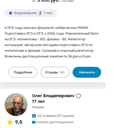
3 000 руб.
от
/ 90 мин.
Баррикадная
1 мин
в 1972 году окончил факультет кибернетики МИФИ.
Подготовка к ЕГЭ и ОГЭ с 2006 года. Максимальный балл
на ЕГЭ: математика - 100, физика - 85. Репетитор
использует авторские методики подготовки к ЕГЭ по
математике и физике. Сильный и опытный репетитор.
Возможны дистанционные занятия по Skype и Zoom
Подробнее
Отзывы
80
Написать
Олег Владимирович
77 лет
физика
65 отзывов,
137 оценок
9,5
можно дистанционно