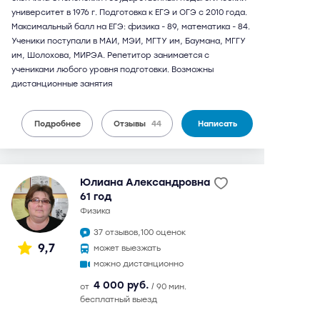
университет в 1976 г. Подготовка к ЕГЭ и ОГЭ с 2010 года.
Максимальный балл на ЕГЭ: физика - 89, математика - 84.
Ученики поступали в МАИ, МЭИ, МГТУ им, Баумана, МГГУ
им, Шолохова, МИРЭА. Репетитор занимается с
учениками любого уровня подготовки. Возможны
дистанционные занятия
Подробнее
Отзывы
44
Написать
Юлиана Александровна
61 год
физика
37 отзывов,
100 оценок
9,7
может выезжать
можно дистанционно
4 000 руб.
от
/ 90 мин.
бесплатный выезд