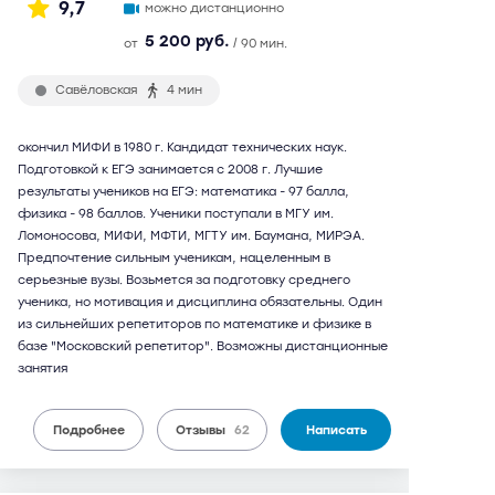
9,7
можно дистанционно
5 200 руб.
от
/ 90 мин.
Савёловская
4 мин
окончил МИФИ в 1980 г. Кандидат технических наук.
Подготовкой к ЕГЭ занимается с 2008 г. Лучшие
результаты учеников на ЕГЭ: математика - 97 балла,
физика - 98 баллов. Ученики поступали в МГУ им.
Ломоносова, МИФИ, МФТИ, МГТУ им. Баумана, МИРЭА.
Предпочтение сильным ученикам, нацеленным в
серьезные вузы. Возьмется за подготовку среднего
ученика, но мотивация и дисциплина обязательны. Один
из сильнейших репетиторов по математике и физике в
базе "Московский репетитор". Возможны дистанционные
занятия
Подробнее
Отзывы
62
Написать