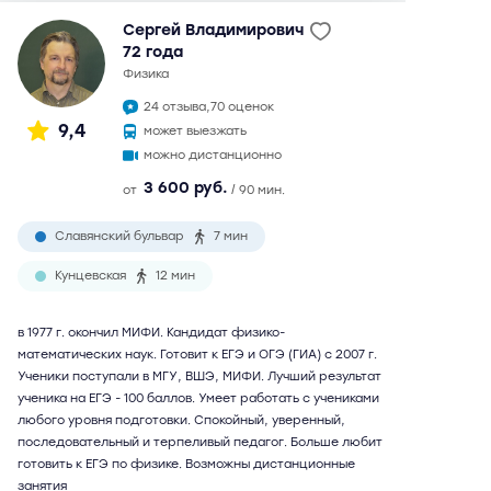
Сергей Владимирович
72 года
физика
24 отзыва,
70 оценок
9,4
может выезжать
можно дистанционно
3 600 руб.
от
/ 90 мин.
Славянский бульвар
7 мин
Кунцевская
12 мин
в 1977 г. окончил МИФИ. Кандидат физико-
математических наук. Готовит к ЕГЭ и ОГЭ (ГИА) с 2007 г.
Ученики поступали в МГУ, ВШЭ, МИФИ. Лучший результат
ученика на ЕГЭ - 100 баллов. Умеет работать с учениками
любого уровня подготовки. Спокойный, уверенный,
последовательный и терпеливый педагог. Больше любит
готовить к ЕГЭ по физике. Возможны дистанционные
занятия