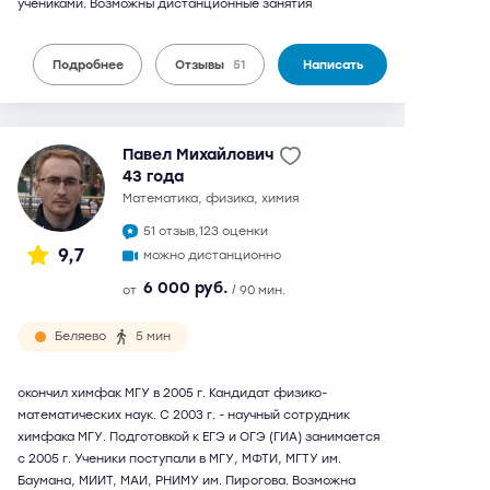
учениками. Возможны дистанционные занятия
Подробнее
Отзывы
51
Написать
Павел Михайлович
43 года
математика, физика, химия
51 отзыв,
123 оценки
9,7
можно дистанционно
6 000 руб.
от
/ 90 мин.
Беляево
5 мин
окончил химфак МГУ в 2005 г. Кандидат физико-
математических наук. С 2003 г. - научный сотрудник
химфака МГУ. Подготовкой к ЕГЭ и ОГЭ (ГИА) занимается
с 2005 г. Ученики поступали в МГУ, МФТИ, МГТУ им.
Баумана, МИИТ, МАИ, РНИМУ им. Пирогова. Возможна