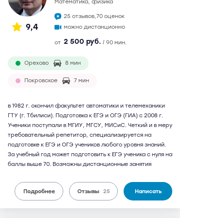
математика, физика
25 отзывов,
70 оценок
9,4
можно дистанционно
2 500 руб.
от
/ 90 мин.
Орехово
8 мин
Покровское
7 мин
в 1982 г. окончил факультет автоматики и телемеханики
ГТУ (г. Тбилиси). Подготовка к ЕГЭ и ОГЭ (ГИА) с 2008 г.
Ученики поступали в МГИУ, МГСУ, МИСиС. Четкий и в меру
требовательный репетитор, специализируется на
подготовке к ЕГЭ и ОГЭ учеников любого уровня знаний.
За учебный год может подготовить к ЕГЭ ученика с нуля на
баллы выше 70. Возможны дистанционные занятия
Подробнее
Отзывы
25
Написать