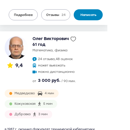
Подробнее
Отзывы
24
Написать
Олег Викторович
61 год
математика, физика
24 отзыва,
48 оценок
9,4
может выезжать
можно дистанционно
3 000 руб.
от
/ 90 мин.
Медведково
4 мин
Кожуховская
5 мин
Дубровка
3 мин
в 1987 г. окончил факультет технической кибернетики