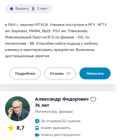
Выхино
2 мин
в 1969 г. окончил МТУСИ. Ученики поступали в МГУ, МГТУ
им. Баумана, МИФИ, ВШЭ, РЭУ им. Плеханова.
Максимальный балл на ЕГЭ по физике - 100, по
математике - 88. Способен найти подход к любому
ученику и заинтересовать предметом. Возможны
дистанционные занятия
Подробнее
Отзывы
29
Написать
Александр Федорович
76 лет
математика, физика
26 отзывов,
52 оценки
8,7
может выезжать
можно дистанционно