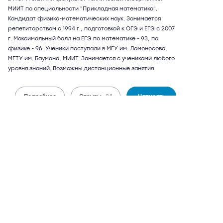
МИИТ по специальности "Прикладная математика".
Кандидат физико-математических наук. Занимается
репетиторством с 1994 г., подготовкой к ОГЭ и ЕГЭ с 2007
г. Максимальный балл на ЕГЭ по математике - 93, по
физике - 96. Ученики поступали в МГУ им. Ломоносова,
МГТУ им. Баумана, МИИТ. Занимается с учениками любого
уровня знаний. Возможны дистанционные занятия
Подробнее
Отзывы
24
Написать
Алексей Евгеньевич
56 лет
математика, физика
22 отзыва,
60 оценок
9,6
может выезжать
можно дистанционно
3 600 руб.
от
/ 90 мин.
бесплатный выезд