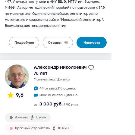
- 97. Ученики поступали в НИУ ВШЭ, МГТУ им. Баумана,
МИФИ. Автор методический пособий по подготовке к ЕГЭ
по математике. Один из сильнейших репетиторов по
математике и физике на сайте "Московский репетитор".
Возможны дистанционные занятия
Подробнее
Отзывы
48
Написать
Александр Николаевич
76 лет
математика, физика
44 отзыва,
115 оценок
9,6
можно дистанционно
3 000 руб.
от
/ 90 мин.
Аннино
5 мин
Красный строитель
10 мин