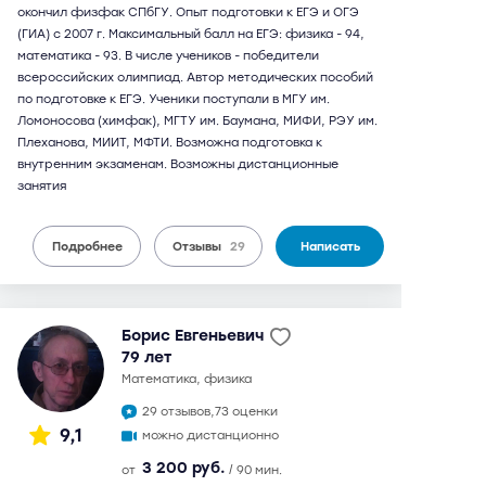
окончил физфак СПбГУ. Опыт подготовки к ЕГЭ и ОГЭ
(ГИА) с 2007 г. Максимальный балл на ЕГЭ: физика - 94,
математика - 93. В числе учеников - победители
всероссийских олимпиад. Автор методических пособий
по подготовке к ЕГЭ. Ученики поступали в МГУ им.
Ломоносова (химфак), МГТУ им. Баумана, МИФИ, РЭУ им.
Плеханова, МИИТ, МФТИ. Возможна подготовка к
внутренним экзаменам. Возможны дистанционные
занятия
Подробнее
Отзывы
29
Написать
Борис Евгеньевич
79 лет
математика, физика
29 отзывов,
73 оценки
9,1
можно дистанционно
3 200 руб.
от
/ 90 мин.