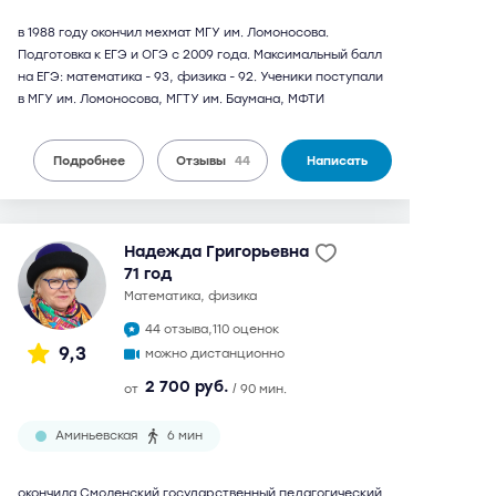
в 1988 году окончил мехмат МГУ им. Ломоносова.
Подготовка к ЕГЭ и ОГЭ с 2009 года. Максимальный балл
на ЕГЭ: математика - 93, физика - 92. Ученики поступали
в МГУ им. Ломоносова, МГТУ им. Баумана, МФТИ
Подробнее
Отзывы
44
Написать
Надежда Григорьевна
71 год
математика, физика
44 отзыва,
110 оценок
9,3
можно дистанционно
2 700 руб.
от
/ 90 мин.
Аминьевская
6 мин
окончила Смоленский государственный педагогический