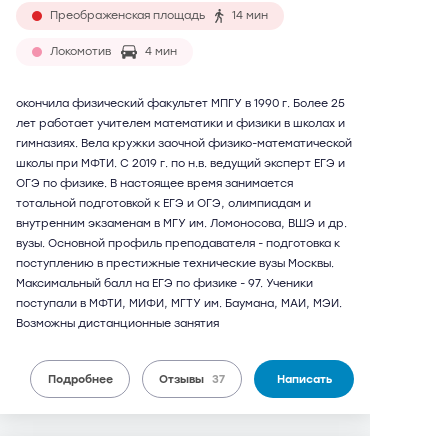
Преображенская площадь
14 мин
Локомотив
4 мин
окончила физический факультет МПГУ в 1990 г. Более 25
лет работает учителем математики и физики в школах и
гимназиях. Вела кружки заочной физико-математической
школы при МФТИ. С 2019 г. по н.в. ведущий эксперт ЕГЭ и
ОГЭ по физике. В настоящее время занимается
тотальной подготовкой к ЕГЭ и ОГЭ, олимпиадам и
внутренним экзаменам в МГУ им. Ломоносова, ВШЭ и др.
вузы. Основной профиль преподавателя - подготовка к
поступлению в престижные технические вузы Москвы.
Максимальный балл на ЕГЭ по физике - 97. Ученики
поступали в МФТИ, МИФИ, МГТУ им. Баумана, МАИ, МЭИ.
Возможны дистанционные занятия
Подробнее
Отзывы
37
Написать