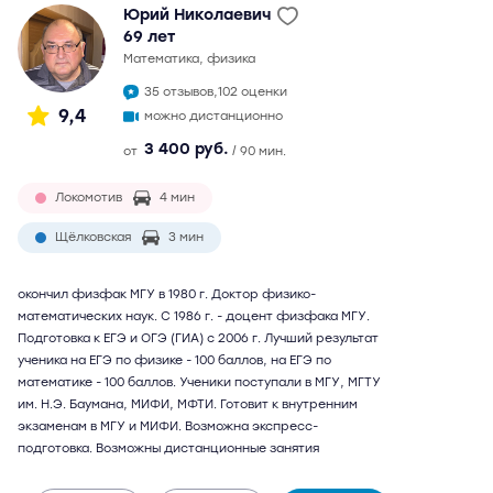
Юрий Николаевич
69 лет
математика, физика
35 отзывов,
102 оценки
9,4
можно дистанционно
3 400 руб.
от
/ 90 мин.
Локомотив
4 мин
Щёлковская
3 мин
окончил физфак МГУ в 1980 г. Доктор физико-
математических наук. С 1986 г. - доцент физфака МГУ.
Подготовка к ЕГЭ и ОГЭ (ГИА) с 2006 г. Лучший результат
ученика на ЕГЭ по физике - 100 баллов, на ЕГЭ по
математике - 100 баллов. Ученики поступали в МГУ, МГТУ
им. Н.Э. Баумана, МИФИ, МФТИ. Готовит к внутренним
экзаменам в МГУ и МИФИ. Возможна экспресс-
подготовка. Возможны дистанционные занятия