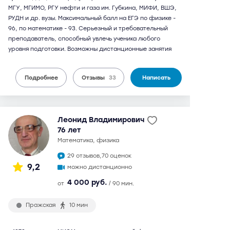
МГУ, МГИМО, РГУ нефти и газа им. Губкина, МИФИ, ВШЭ,
РУДН и др. вузы. Максимальный балл на ЕГЭ по физике -
96, по математике - 93. Серьезный и требовательный
преподаватель, способный увлечь ученика любого
уровня подготовки. Возможны дистанционные занятия
Подробнее
Отзывы
33
Написать
Леонид Владимирович
76 лет
математика, физика
29 отзывов,
70 оценок
9,2
можно дистанционно
4 000 руб.
от
/ 90 мин.
Пражская
10 мин