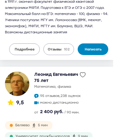
в 1991 г. окончил факультет физической квантовой
электроники МФТИ. Подготовка к ЕГЭ и ОГЭ с 2007 года.
Максимальный балл на ЕГЭ: математика - 100, физика - 94.
Ученики поступали: МГУ им. Ломоносова (ВМК, мехмат,
экономфак), МФТИ, МГТУ им. Баумана, ВШЭ, МАИ.
Возможны дистанционные занятия
Подробнее
Отзывы
102
Написать
Леонид Евгеньевич
75 лет
математика, физика
95 отзывов,
238 оценок
9,5
можно дистанционно
2 400 руб.
от
/ 90 мин.
Беляево
5 мин
Университет дружбы народов
9 мин