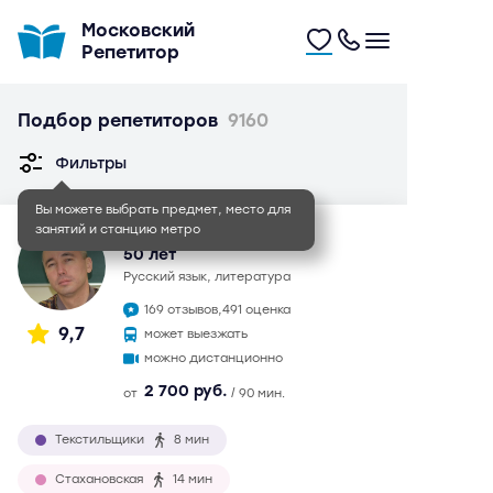
Московский
Репетитор
Подбор репетиторов
9160
Фильтры
Вы можете выбрать предмет, место для
занятий и станцию метро
Иван Игоревич
50 лет
русский язык, литература
169 отзывов,
491 оценка
9,7
может выезжать
можно дистанционно
2 700 руб.
от
/ 90 мин.
Текстильщики
8 мин
Стахановская
14 мин