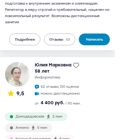
подготовка к внутренним экзаменам и олимпиадам.
Репетитор в меру строгий и требовательный, нацелен на
максимальный результат. Возможны дистанционные
занятия
Подробнее
Отзывы
53
Написать
Юлия Марковна
58 лет
информатика
52 отзыва,
130 оценок
9,5
можно дистанционно
4 400 руб.
от
/ 90 мин.
Домодедовская
2 мин
Аннино
5 мин
Красный строитель
8 мин