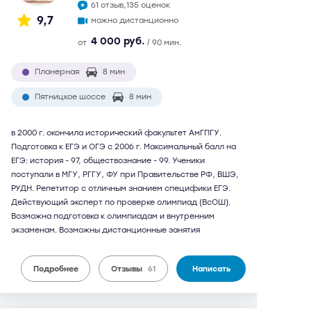
61 отзыв,
135 оценок
9,7
можно дистанционно
4 000 руб.
от
/ 90 мин.
Планерная
8 мин
Пятницкое шоссе
8 мин
в 2000 г. окончила исторический факультет АмГПГУ.
Подготовка к ЕГЭ и ОГЭ с 2006 г. Максимальный балл на
ЕГЭ: история - 97, обществознание - 99. Ученики
поступали в МГУ, РГГУ, ФУ при Правительстве РФ, ВШЭ,
РУДН. Репетитор с отличным знанием специфики ЕГЭ.
Действующий эксперт по проверке олимпиад (ВсОШ).
Возможна подготовка к олимпиадам и внутренним
экзаменам. Возможны дистанционные занятия
Подробнее
Отзывы
61
Написать