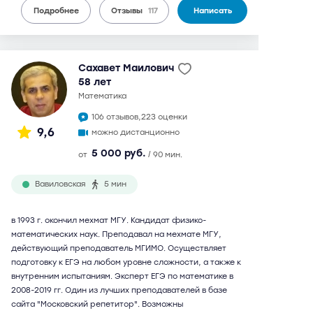
Подробнее
Отзывы
117
Написать
Сахавет Маилович
58 лет
математика
106 отзывов,
223 оценки
9,6
можно дистанционно
5 000 руб.
от
/ 90 мин.
Вавиловская
5 мин
в 1993 г. окончил мехмат МГУ. Кандидат физико-
математических наук. Преподавал на мехмате МГУ,
действующий преподаватель МГИМО. Осуществляет
подготовку к ЕГЭ на любом уровне сложности, а также к
внутренним испытаниям. Эксперт ЕГЭ по математике в
2008-2019 гг. Один из лучших преподавателей в базе
сайта "Московский репетитор". Возможны