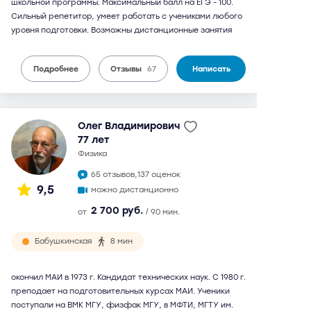
школьной программы. Максимальный балл на ЕГЭ - 100.
Сильный репетитор, умеет работать с учениками любого
уровня подготовки. Возможны дистанционные занятия
Подробнее
Отзывы
67
Написать
Олег Владимирович
77 лет
физика
65 отзывов,
137 оценок
9,5
можно дистанционно
2 700 руб.
от
/ 90 мин.
Бабушкинская
8 мин
окончил МАИ в 1973 г. Кандидат технических наук. С 1980 г.
преподает на подготовительных курсах МАИ. Ученики
поступали на ВМК МГУ, физфак МГУ, в МФТИ, МГТУ им.