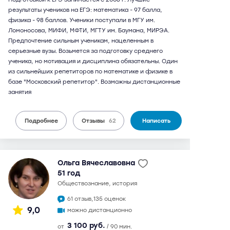
результаты учеников на ЕГЭ: математика - 97 балла,
физика - 98 баллов. Ученики поступали в МГУ им.
Ломоносова, МИФИ, МФТИ, МГТУ им. Баумана, МИРЭА.
Предпочтение сильным ученикам, нацеленным в
серьезные вузы. Возьмется за подготовку среднего
ученика, но мотивация и дисциплина обязательны. Один
из сильнейших репетиторов по математике и физике в
базе "Московский репетитор". Возможны дистанционные
занятия
Подробнее
Отзывы
62
Написать
Ольга Вячеславовна
51 год
обществознание, история
61 отзыв,
135 оценок
9,0
можно дистанционно
3 100 руб.
от
/ 90 мин.