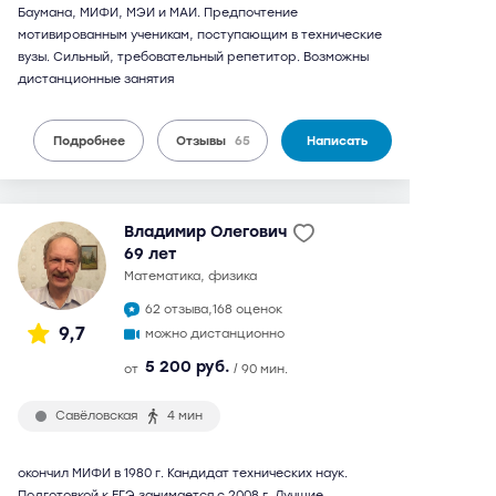
Баумана, МИФИ, МЭИ и МАИ. Предпочтение
мотивированным ученикам, поступающим в технические
вузы. Сильный, требовательный репетитор. Возможны
дистанционные занятия
Подробнее
Отзывы
65
Написать
Владимир Олегович
69 лет
математика, физика
62 отзыва,
168 оценок
9,7
можно дистанционно
5 200 руб.
от
/ 90 мин.
Савёловская
4 мин
окончил МИФИ в 1980 г. Кандидат технических наук.
Подготовкой к ЕГЭ занимается с 2008 г. Лучшие