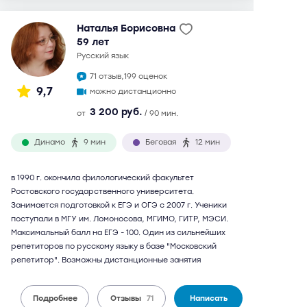
Наталья Борисовна
59 лет
русский язык
71 отзыв,
199 оценок
9,7
можно дистанционно
3 200 руб.
от
/ 90 мин.
Динамо
9 мин
Беговая
12 мин
в 1990 г. окончила филологический факультет
Ростовского государственного университета.
Занимается подготовкой к ЕГЭ и ОГЭ с 2007 г. Ученики
поступали в МГУ им. Ломоносова, МГИМО, ГИТР, МЭСИ.
Максимальный балл на ЕГЭ - 100. Один из сильнейших
репетиторов по русскому языку в базе "Московский
репетитор". Возможны дистанционные занятия
Подробнее
Отзывы
71
Написать