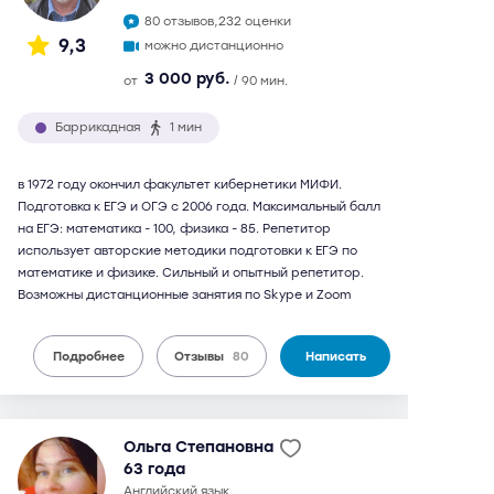
80 отзывов,
232 оценки
9,3
можно дистанционно
3 000 руб.
от
/ 90 мин.
Баррикадная
1 мин
в 1972 году окончил факультет кибернетики МИФИ.
Подготовка к ЕГЭ и ОГЭ с 2006 года. Максимальный балл
на ЕГЭ: математика - 100, физика - 85. Репетитор
использует авторские методики подготовки к ЕГЭ по
математике и физике. Сильный и опытный репетитор.
Возможны дистанционные занятия по Skype и Zoom
Подробнее
Отзывы
80
Написать
Ольга Степановна
63 года
английский язык