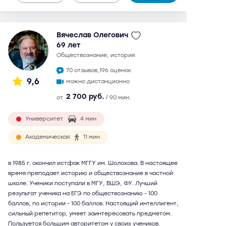
Вячеслав Олегович
69 лет
обществознание, история
70 отзывов,
196 оценок
9,6
можно дистанционно
2 700 руб.
от
/ 90 мин.
Университет
4 мин
Академическая
11 мин
в 1985 г. окончил истфак МГГУ им. Шолохова. В настоящее
время преподает историю и обществознание в частной
школе. Ученики поступали в МГУ, ВШЭ, ФУ. Лучший
результат ученика на ЕГЭ по обществознанию - 100
баллов, по истории - 100 баллов. Настоящий интеллигент,
сильный репетитор, умеет заинтересовать предметом.
Пользуется большим авторитетом у своих учеников.