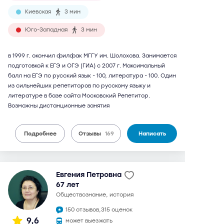
Киевская
3 мин
Юго-Западная
3 мин
в 1999 г. окончил филфак МГГУ им. Шолохова. Занимается
подготовкой к ЕГЭ и ОГЭ (ГИА) с 2007 г. Максимальный
балл на ЕГЭ по русский язык - 100, литература - 100. Один
из сильнейших репетиторов по русскому языку и
литературе в базе сайта Московский Репетитор.
Возможны дистанционные занятия
Подробнее
Отзывы
169
Написать
Евгения Петровна
67 лет
обществознание, история
150 отзывов,
315 оценок
9,6
может выезжать