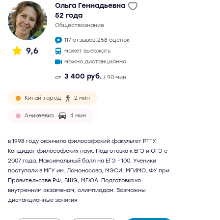
Ольга Геннадьевна
52 года
обществознание
117 отзывов,
258 оценок
9,6
может выезжать
можно дистанционно
3 400 руб.
от
/ 90 мин.
Китай-город
2 мин
Аникеевка
4 мин
в 1998 году окончила философский факультет РГГУ.
Кандидат философских наук. Подготовка к ЕГЭ и ОГЭ с
2007 года. Максимальный балл на ЕГЭ - 100. Ученики
поступали в МГУ им. Ломоносова, МЭСИ, МГИМО, ФУ при
Правительстве РФ, ВШЭ, МГЮА. Подготовка ко
внутренним экзаменам, олимпиадам. Возможны
дистанционные занятия