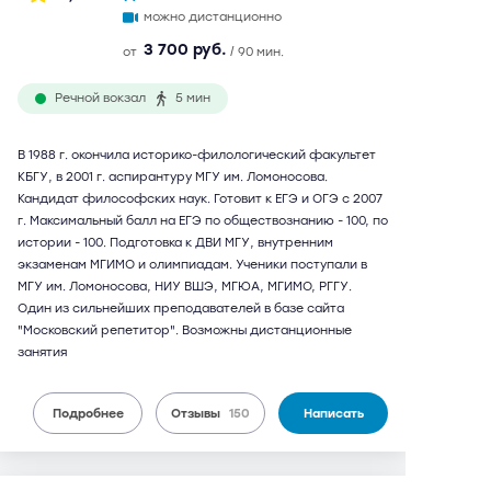
можно дистанционно
3 700 руб.
от
/ 90 мин.
Речной вокзал
5 мин
В 1988 г. окончила историко-филологический факультет
КБГУ, в 2001 г. аспирантуру МГУ им. Ломоносова.
Кандидат философских наук. Готовит к ЕГЭ и ОГЭ с 2007
г. Максимальный балл на ЕГЭ по обществознанию - 100, по
истории - 100. Подготовка к ДВИ МГУ, внутренним
экзаменам МГИМО и олимпиадам. Ученики поступали в
МГУ им. Ломоносова, НИУ ВШЭ, МГЮА, МГИМО, РГГУ.
Один из сильнейших преподавателей в базе сайта
"Московский репетитор". Возможны дистанционные
занятия
Подробнее
Отзывы
150
Написать