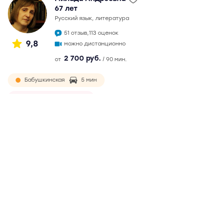
67 лет
русский язык, литература
51 отзыв,
113 оценок
9,8
можно дистанционно
2 700 руб.
от
/ 90 мин.
Бабушкинская
5 мин
Ростокино
9 мин
окончила филологический факультет МГУ в 1982 г.
Непрерывный педагогический стаж более 30 лет.
Подготовка к ЕГЭ с 2007 г. Максимальный балл на ЕГЭ - 99.
Обязательная и ответственная, ведет подготовку по
годами выработанной методике. Возможны
дистанционные занятия
Подробнее
Отзывы
51
Написать