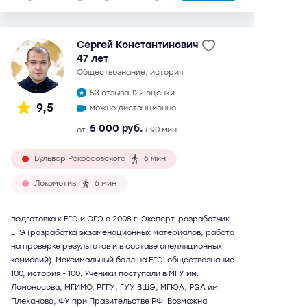
Сергей Константинович
47 лет
обществознание, история
53 отзыва,
122 оценки
9,5
можно дистанционно
5 000 руб.
от
/ 90 мин.
Бульвар Рокоссовского
6 мин
Локомотив
6 мин
подготовка к ЕГЭ и ОГЭ с 2008 г. Эксперт-разработчик
ЕГЭ (разработка экзаменационных материалов, работа
на проверке результатов и в составе апелляционных
комиссий). Максимальный балл на ЕГЭ: обществознание -
100, история - 100. Ученики поступали в МГУ им.
Ломоносова, МГИМО, РГГУ, ГУУ ВШЭ, МГЮА, РЭА им.
Плеханова, ФУ при Правительстве РФ. Возможна