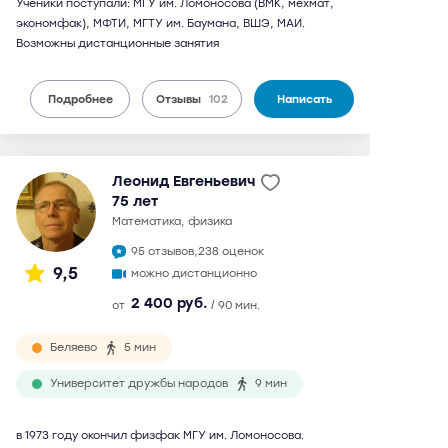
Ученики поступали: МГУ им. Ломоносова (ВМК, мехмат,
экономфак), МФТИ, МГТУ им. Баумана, ВШЭ, МАИ.
Возможны дистанционные занятия
Подробнее
Отзывы
102
Написать
Леонид Евгеньевич
75 лет
математика, физика
95 отзывов,
238 оценок
9,5
можно дистанционно
2 400 руб.
от
/ 90 мин.
Беляево
5 мин
Университет дружбы народов
9 мин
в 1973 году окончил физфак МГУ им. Ломоносова.