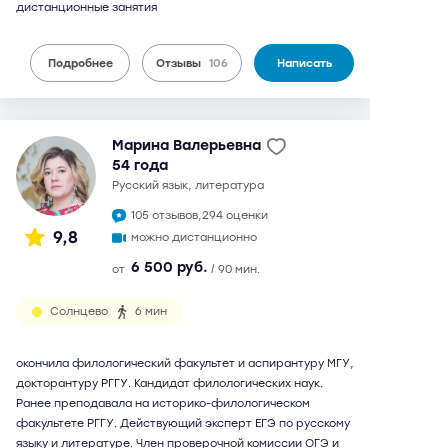
дистанционные занятия
Подробнее
Отзывы
106
Написать
Марина Валерьевна
54 года
русский язык, литература
105 отзывов,
294 оценки
9,8
можно дистанционно
6 500 руб.
от
/ 90 мин.
Солнцево
6 мин
окончила филологический факультет и аспирантуру МГУ,
докторантуру РГГУ. Кандидат филологических наук.
Ранее преподавала на историко-филологическом
факультете РГГУ. Действующий эксперт ЕГЭ по русскому
языку и литературе. Член проверочной комиссии ОГЭ и