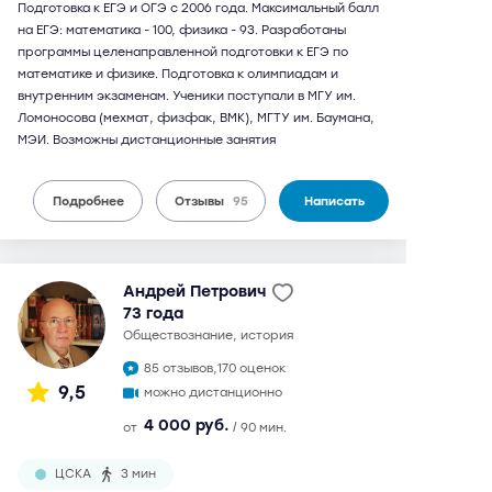
Подготовка к ЕГЭ и ОГЭ с 2006 года. Максимальный балл
на ЕГЭ: математика - 100, физика - 93. Разработаны
программы целенаправленной подготовки к ЕГЭ по
математике и физике. Подготовка к олимпиадам и
внутренним экзаменам. Ученики поступали в МГУ им.
Ломоносова (мехмат, физфак, ВМК), МГТУ им. Баумана,
МЭИ. Возможны дистанционные занятия
Подробнее
Отзывы
95
Написать
Андрей Петрович
73 года
обществознание, история
85 отзывов,
170 оценок
9,5
можно дистанционно
4 000 руб.
от
/ 90 мин.
ЦСКА
3 мин