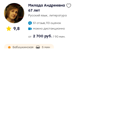
Милада Андреевна
67 лет
русский язык, литература
51 отзыв,
113 оценок
9,8
можно дистанционно
2 700 руб.
от
/ 90 мин.
Бабушкинская
5 мин
Ростокино
9 мин
окончила филологический факультет МГУ в 1982 г.
Непрерывный педагогический стаж более 30 лет.
Подготовка к ЕГЭ с 2007 г. Максимальный балл на ЕГЭ - 99.
Обязательная и ответственная, ведет подготовку по
годами выработанной методике. Возможны
дистанционные занятия
Подробнее
Отзывы
51
Написать