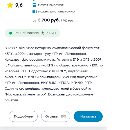
9,6
может выезжать
можно дистанционно
3 700 руб.
от
/ 90 мин.
Речной вокзал
5 мин
В 1988 г. окончила историко-филологический факультет
КБГУ, в 2001 г. аспирантуру МГУ им. Ломоносова.
Кандидат философских наук. Готовит к ЕГЭ и ОГЭ с 2007
г. Максимальный балл на ЕГЭ по обществознанию - 100, по
истории - 100. Подготовка к ДВИ МГУ, внутренним
экзаменам МГИМО и олимпиадам. Ученики поступали в
МГУ им. Ломоносова, НИУ ВШЭ, МГЮА, МГИМО, РГГУ.
Один из сильнейших преподавателей в базе сайта
"Московский репетитор". Возможны дистанционные
занятия
Подробнее
Отзывы
150
Написать