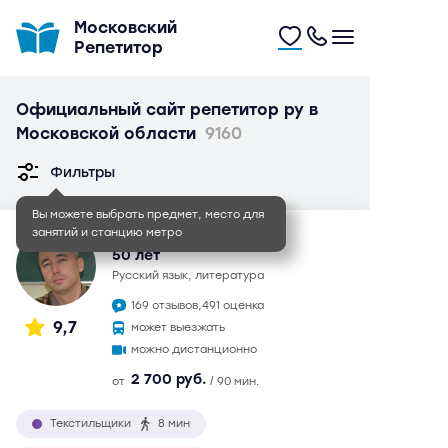
Московский
Репетитор
Официальный сайт репетитор ру в
Московской области
9160
Фильтры
Вы можете выбрать предмет, место для
занятий и станцию метро
Иван Игоревич
50 лет
русский язык, литература
169 отзывов,
491 оценка
9,7
может выезжать
можно дистанционно
2 700 руб.
от
/ 90 мин.
Текстильщики
8 мин