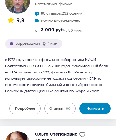
математика, физика
80 отзывов,
232 оценки
9,3
можно дистанционно
3 000 руб.
от
/ 90 мин.
Баррикадная
1 мин
в 1972 году окончил факультет кибернетики МИФИ.
Подготовка к ЕГЭ и ОГЭ с 2006 года. Максимальный балл
на ЕГЭ: математика - 100, физика - 85. Репетитор
использует авторские методики подготовки к ЕГЭ по
математике и физике. Сильный и опытный репетитор.
Возможны дистанционные занятия по Skype и Zoom
Подробнее
Отзывы
80
Написать
Ольга Степановна