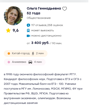
Ольга Геннадьевна
52 года
обществознание
117 отзывов,
258 оценок
9,6
может выезжать
можно дистанционно
3 400 руб.
от
/ 90 мин.
Китай-город
2 мин
Аникеевка
4 мин
в 1998 году окончила философский факультет РГГУ.
Кандидат философских наук. Подготовка к ЕГЭ и ОГЭ с
2007 года. Максимальный балл на ЕГЭ - 100. Ученики
поступали в МГУ им. Ломоносова, МЭСИ, МГИМО, ФУ при
Правительстве РФ, ВШЭ, МГЮА. Подготовка ко
внутренним экзаменам, олимпиадам. Возможны
дистанционные занятия