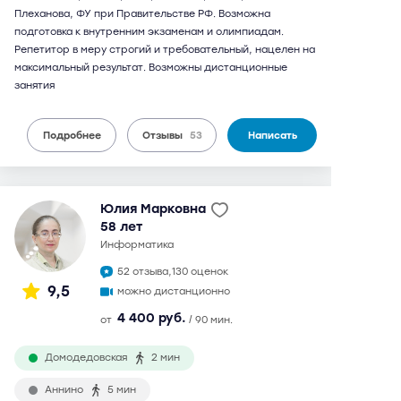
Плеханова, ФУ при Правительстве РФ. Возможна
подготовка к внутренним экзаменам и олимпиадам.
Репетитор в меру строгий и требовательный, нацелен на
максимальный результат. Возможны дистанционные
занятия
Подробнее
Отзывы
53
Написать
Юлия Марковна
58 лет
информатика
52 отзыва,
130 оценок
9,5
можно дистанционно
4 400 руб.
от
/ 90 мин.
Домодедовская
2 мин
Аннино
5 мин