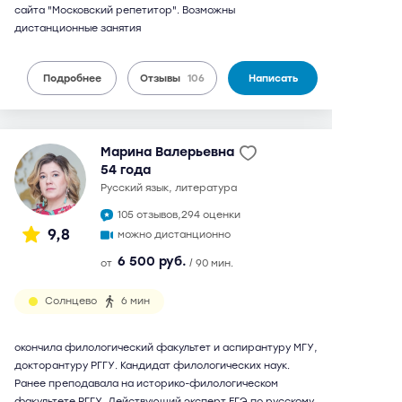
сайта "Московский репетитор". Возможны
дистанционные занятия
Подробнее
Отзывы
106
Написать
Марина Валерьевна
54 года
русский язык, литература
105 отзывов,
294 оценки
9,8
можно дистанционно
6 500 руб.
от
/ 90 мин.
Солнцево
6 мин
окончила филологический факультет и аспирантуру МГУ,
докторантуру РГГУ. Кандидат филологических наук.
Ранее преподавала на историко-филологическом
факультете РГГУ. Действующий эксперт ЕГЭ по русскому