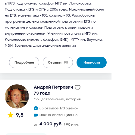
в 1973 году окончил физфак МГУ им. Ломоносова.
Подготовка к ЕГЭ и ОГЭ с 2006 года. Максимальный балл
на ЕГЭ: математика - 100, физика - 93. Разработаны
программы целенаправленной подготовки к ЕГЭ по
математике и физике. Подготовка к олимпиадам и
внутренним экзаменам. Ученики поступали в МГУ им.
Ломоносова (мехмат, физфак, ВМК), МГТУ им. Баумана,
МЭИ. Возможны дистанционные занятия
Подробнее
Отзывы
95
Написать
Андрей Петрович
73 года
обществознание, история
85 отзывов,
170 оценок
9,5
можно дистанционно
4 000 руб.
от
/ 90 мин.