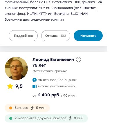
Максимальный балл на ЕГЭ: математика - 100, физика - 94.
Ученики поступали: МГУ им. Ломоносова (ВМК, мехмат,
экономфак), МФТИ, МГТУ им. Баумана, ВШЭ, МАИ.
Возможны дистанционные занятия
Подробнее
Отзывы
102
Написать
Леонид Евгеньевич
75 лет
математика, физика
95 отзывов,
238 оценок
9,5
можно дистанционно
2 400 руб.
от
/ 90 мин.
Беляево
5 мин
Университет дружбы народов
9 мин