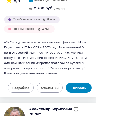
9,4
можно дистанционно
2 700 руб.
от
/ 90 мин.
Октябрьское поле
5 мин
Панфиловская
3 мин
в 1978 году окончила филологический факультет МГОУ.
Подготовка к ЕГЭ и ОГЭ с 2007 года. Максимальный балл
на ЕГЭ: русский язык - 100, литература - 96. Ученики
поступали в МГУ им. Ломоносова, МГИМО, ВШЭ. Один из
сильнейших и опытных преподавателей по русскому
языку и литературе на сайте "Московский репетитор".
Возможны дистанционные занятия
Подробнее
Отзывы
82
Написать
Александр Борисович
78 лет