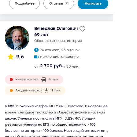
Подробнее
Отзывы
71
Написать
Вячеслав Олегович
69 лет
обществознание, история
70 отзывов,
196 оценок
9,6
можно дистанционно
2 700 руб.
от
/ 90 мин.
Университет
4 мин
Академическая
11 мин
в 1985 г. окончил истфак МГГУ им. Шолохова. В настоящее
время преподает историю и обществознание в частной
школе. Ученики поступали в МГУ, ВШЭ, ФУ. Лучший
результат ученика на ЕГЭ по обществознанию - 100
баллов, по истории - 100 баллов. Настоящий интеллигент,
сильный репетитор, умеет заинтересовать предметом.