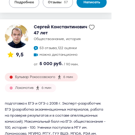
Подробнее
Отзывы
57
Написать
Сергей Константинович
47 лет
обществознание, история
53 отзыва,
122 оценки
9,5
можно дистанционно
5 000 руб.
от
/ 90 мин.
Бульвар Рокоссовского
6 мин
Локомотив
6 мин
подготовка к ЕГЭ и ОГЭ с 2008 г. Эксперт-разработчик
ЕГЭ (разработка экзаменационных материалов, работа
на проверке результатов и в составе апелляционных
комиссий). Максимальный балл на ЕГЭ: обществознание -
100, история - 100. Ученики поступали в МГУ им.
Ломоносова, МГИМО, РГГУ, ГУУ ВШЭ, МГЮА, РЭА им.