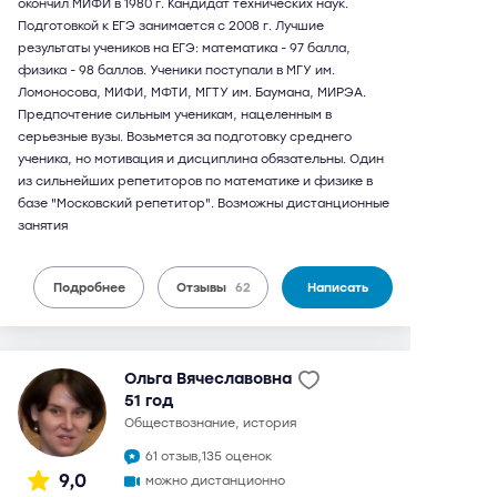
окончил МИФИ в 1980 г. Кандидат технических наук.
Подготовкой к ЕГЭ занимается с 2008 г. Лучшие
результаты учеников на ЕГЭ: математика - 97 балла,
физика - 98 баллов. Ученики поступали в МГУ им.
Ломоносова, МИФИ, МФТИ, МГТУ им. Баумана, МИРЭА.
Предпочтение сильным ученикам, нацеленным в
серьезные вузы. Возьмется за подготовку среднего
ученика, но мотивация и дисциплина обязательны. Один
из сильнейших репетиторов по математике и физике в
базе "Московский репетитор". Возможны дистанционные
занятия
Подробнее
Отзывы
62
Написать
Ольга Вячеславовна
51 год
обществознание, история
61 отзыв,
135 оценок
9,0
можно дистанционно