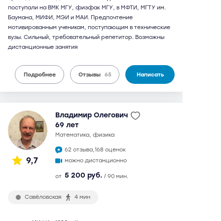
поступали на ВМК МГУ, физфак МГУ, в МФТИ, МГТУ им.
Баумана, МИФИ, МЭИ и МАИ. Предпочтение
мотивированным ученикам, поступающим в технические
вузы. Сильный, требовательный репетитор. Возможны
дистанционные занятия
Подробнее
Отзывы
65
Написать
Владимир Олегович
69 лет
математика, физика
62 отзыва,
168 оценок
9,7
можно дистанционно
5 200 руб.
от
/ 90 мин.
Савёловская
4 мин