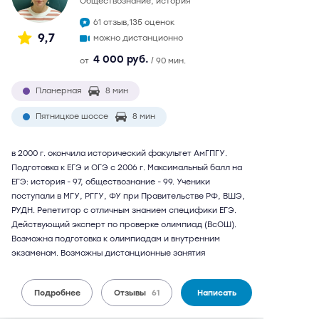
обществознание, история
61 отзыв,
135 оценок
9,7
можно дистанционно
4 000 руб.
от
/ 90 мин.
Планерная
8 мин
Пятницкое шоссе
8 мин
в 2000 г. окончила исторический факультет АмГПГУ.
Подготовка к ЕГЭ и ОГЭ с 2006 г. Максимальный балл на
ЕГЭ: история - 97, обществознание - 99. Ученики
поступали в МГУ, РГГУ, ФУ при Правительстве РФ, ВШЭ,
РУДН. Репетитор с отличным знанием специфики ЕГЭ.
Действующий эксперт по проверке олимпиад (ВсОШ).
Возможна подготовка к олимпиадам и внутренним
экзаменам. Возможны дистанционные занятия
Подробнее
Отзывы
61
Написать